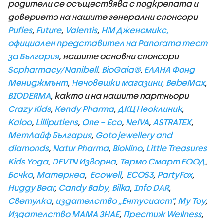
родители се осъществява с подкрепата и
доверието на нашите генерални спонсори
Pufies
,
Future
,
Valentis
,
НМ Дженомикс,
официален представител на Panorama тест
за България
,
нашите основни спонсори
Sopharma
cy
/Nanibell
,
BioGaia®
,
ЕЛАНА Фонд
Мениджмънт
,
Нечовешки магазини
,
BebeMax
,
BIODERMA
,
както и на нашите партньори
Crazy Kids
,
Кendy Pharma
,
ДКЦ Неоклиник
,
Kaloo
,
Lilliputiens
,
One – Eco
,
NelVA
,
ASTRATEX
,
МетЛайф България
,
G
oto jewellery and
diamonds
,
Natur Pharma
,
BioNino
,
Little Treasures
Kids Yoga
,
DEVIN Изворна
,
Термо Смарт ЕООД
,
Бочко
,
Матернеа
,
Ecowell
,
ECOS3
,
PartyFox
,
Huggy Bear
,
Candy Baby
,
Bilka
,
Info DAR
,
Светулка
,
издателство „Ентусиаст“
,
My Toy
,
Издателство МАМА ЗНАЕ
,
Престиж
Wellness
,