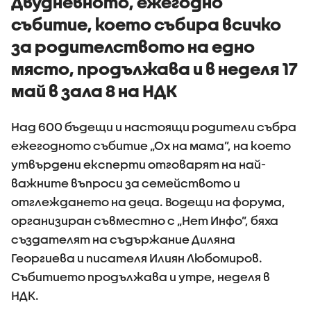
Двудневното, ежегодно
събитие, което събира всичко
за родителството на едно
място, продължава и в неделя 17
май в зала 8 на НДК
Над 600 бъдещи и настоящи родители събра
ежегодното събитие „Ох на мама”, на което
утвърдени експерти отговарят на най-
важните въпроси за семейството и
отглеждането на деца. Водещи на форума,
организиран съвместно с „Нет Инфо”, бяха
създателят на съдържание Диляна
Георгиева и писателя Илиян Любомиров.
Събитието продължава и утре, неделя в
НДК.