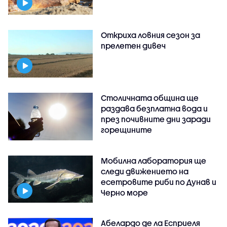
Откриха ловния сезон за
прелетен дивеч
Столичната община ще
раздава безплатна вода и
през почивните дни заради
горещините
Мобилна лаборатория ще
следи движението на
есетровите риби по Дунав и
Черно море
Абелардо де ла Есприеля