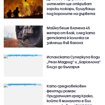
интелект ще откриват
горски пожари, бушуващи
под короните на дървета
Майка беше влачена 45
метра от влак, след като
детската ѝ количка се
заклещи във вагона
Испанската Суперкупа води
„Реал Мадрид“ и „Барселона“
близо до България
Като средновековен
фентъзи роман:
Призрачният град Крако,
който в миналото е бил