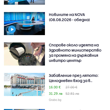
Новините на NOVA
(08.08.2026 - обедна)
Спорове около идеята на
Здравното министерство
за промяна на държавния
инвитро център
Забавление през лятото:
Целодневен вход за в..
16.00 €
27.00 €
31.29 лв
52.81 лв
Grabo.bg