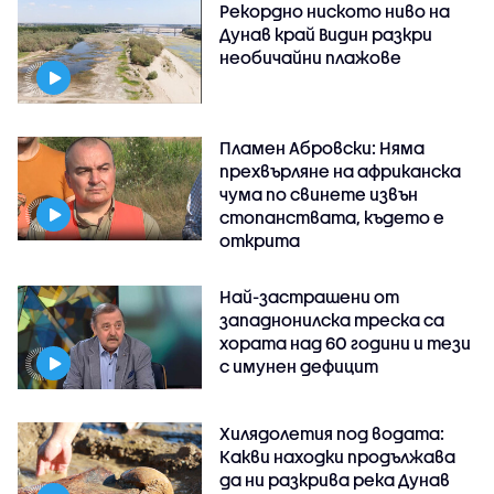
Рекордно ниското ниво на
Дунав край Видин разкри
необичайни плажове
Пламен Абровски: Няма
прехвърляне на африканска
чума по свинете извън
стопанствата, където е
открита
Най-застрашени от
западнонилска треска са
хората над 60 години и тези
с имунен дефицит
Хилядолетия под водата:
Какви находки продължава
да ни разкрива река Дунав