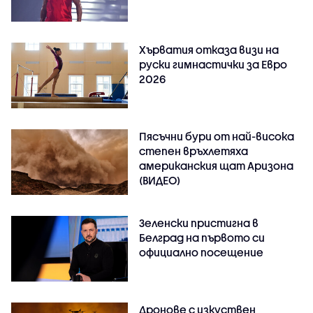
Хърватия отказа визи на
руски гимнастички за Евро
2026
Пясъчни бури от най-висока
степен връхлетяха
американския щат Аризона
(ВИДЕО)
Зеленски пристигна в
Белград на първото си
официално посещение
Дронове с изкуствен