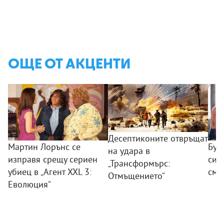
ОЩЕ ОТ АКЦЕНТИ
Десептиконите отвръщат
Мартин Лорънс се
Бур
на удара в
изправя срещу сериен
сил
„Трансформърс:
убиец в „Агент XXL 3:
смя
Отмъщението“
Еволюция“