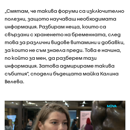
„Смятам, че такива форуми са изключително
полезни, защото научаваш необходимата
информация. Разбирам неща, които са
свързани с храненето на бременната, след
това за различни видове витамини и добавки,
за които не съм знаела преди. Това е начина,
по който за мен, да разберем тази
информация. Затова адмирираме такива
събития", сподели бъдещата майка Калина
Велева.