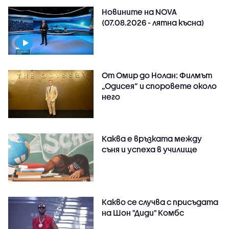
Новините на NOVA
(07.08.2026 - лятна късна)
От Омир до Нолан: Филмът
„Одисея” и споровете около
него
Каква е връзката между
съня и успеха в училище
Какво се случва с присъдата
на Шон "Диди" Комбс