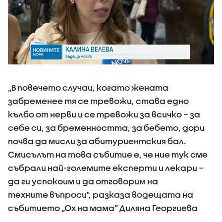
„В повечето случаи, когато жената
забременее тя се тревожи, става едно
кълбо от нерви и се тревожи за всичко – за
себе си, за бременността, за бебето, дори
почва да мисли за абитуриентския бал.
Смисълът на това събитие е, че ние тук сме
събрали най-големите експерти и лекари –
да ги успокоим и да отговорим на
техните въпроси", разказа водещата на
събитието „Ох на мама” Диляна Георгиева