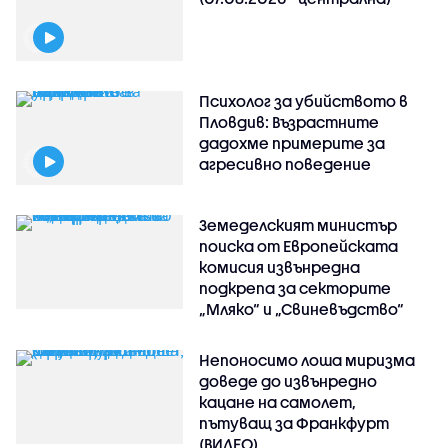
Психолог за убийството в
Пловдив: Възрастните
дадохме примерите за
агресивно поведение
Земеделският министър
поиска от Европейската
комисия извънредна
подкрепа за секторите
„Мляко“ и „Свиневъдство“
Непоносимо лоша миризма
доведе до извънредно
кацане на самолет,
пътуващ за Франкфурт
(ВИДЕО)