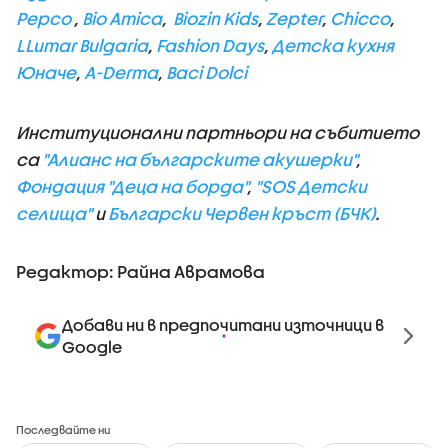
Pepco
,
Bio Amica
,
Biozin Kids
,
Zepter
,
Chic
c
o
,
LLumar Bulgaria
,
Fashion Days
,
Детска кухня
Юначе
,
A-Derma
,
Baci Dolci
Институционални партньори на събитието
са
"Алианс на българските акушерки"
,
Фондация "Деца на борда"
,
"SOS Детски
селища"
и
Български Червен кръст (БЧК)
.
Редактор: Райна Аврамова
Добави ни в предпочитани източници в
Google
Последвайте ни