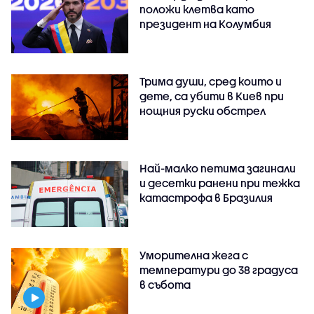
положи клетва като
президент на Колумбия
Трима души, сред които и
дете, са убити в Киев при
нощния руски обстрел
Най-малко петима загинали
и десетки ранени при тежка
катастрофа в Бразилия
Уморителна жега с
температури до 38 градуса
в събота