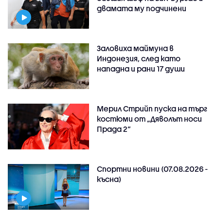
двамата му подчинени
Заловиха маймуна в
Индонезия, след като
нападна и рани 17 души
Мерил Стрийп пуска на търг
костюми от „Дяволът носи
Прада 2“
Спортни новини (07.08.2026 -
късна)