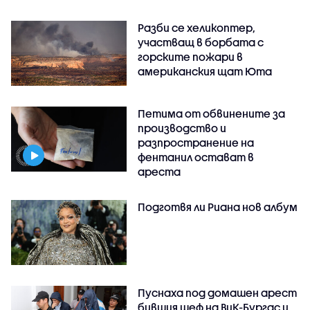
Разби се хеликоптер,
участващ в борбата с
горските пожари в
американския щат Юта
Петима от обвинените за
производство и
разпространение на
фентанил остават в
ареста
Подготвя ли Риана нов албум
Пуснаха под домашен арест
бившия шеф на ВиК-Бургас и