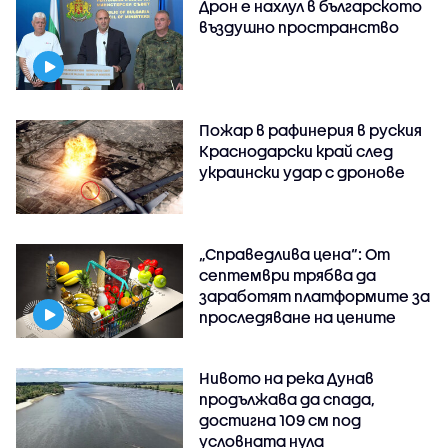
Дрон е нахлул в българското
въздушно пространство
Пожар в рафинерия в руския
Краснодарски край след
украински удар с дронове
„Справедлива цена“: От
септември трябва да
заработят платформите за
проследяване на цените
Нивото на река Дунав
продължава да спада,
достигна 109 см под
условната нула