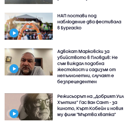
НАП постави под
наблюдение два фестивала
в Бургаско
Адвокат Марковски за
убийството в Пловдив: Не
съм виждал подобна
жестокост и садизъм от
непълнолетни, случаят е
безпрецедентен
Режисьорът на „Добрият Уил
Хънтинг“ Гас Ван Сант - за
киното, Кърт Кобейн и новия
му филм "Мъртва хватка"