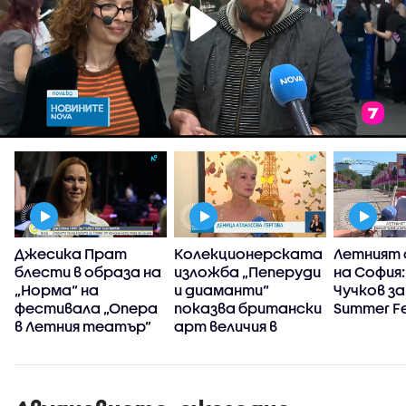
:
Джесика Прат
Колекционерската
Летният
блести в образа на
изложба „Пеперуди
на София
„Норма“ на
и диаманти“
Чучков за
фестивала „Опера
показва британски
Summer Fe
в Летния театър”
арт величия в
Бургас