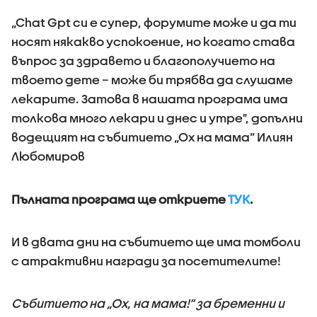
„Chat Gpt си е супер, форумите може и да ти
носят някакво успокоение, но когато става
въпрос за здравето и благополучието на
твоето дете – може би трябва да слушаме
лекарите. Затова в нашата програма има
толкова много лекари и днес и утре", допълни
водещият на събитието „Ох на мама” Илиян
Любомиров
Пълната програма ще откриете
ТУК
.
И в двата дни на събитието ще има томболи
с атрактивни награди за посетителите!
Събитието на „Ох, на мама!“ за бременни и