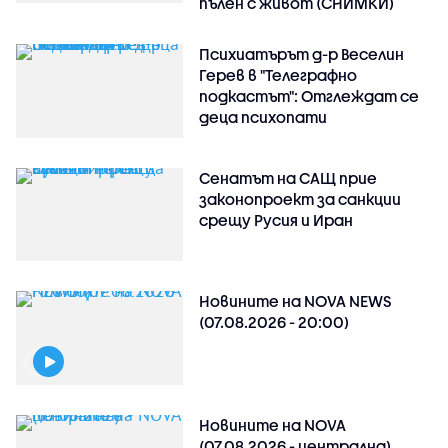
пълен с живот (СНИМКИ)
Психиатърът д-р Веселин
Герев в "Телеграфно
подкастът": Отглеждат се
деца психопати
Сенатът на САЩ прие
законопроект за санкции
срещу Русия и Иран
Новините на NOVA NEWS
(07.08.2026 - 20:00)
Новините на NOVA
(07.08.2026 - централна)