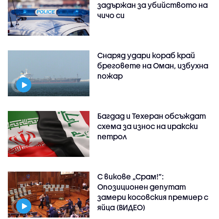
задържан за убийството на
чичо си
Снаряд удари кораб край
бреговете на Оман, избухна
пожар
Багдад и Техеран обсъждат
схема за износ на иракски
петрол
С викове „Срам!“:
Опозиционен депутат
замери косовския премиер с
яйца (ВИДЕО)