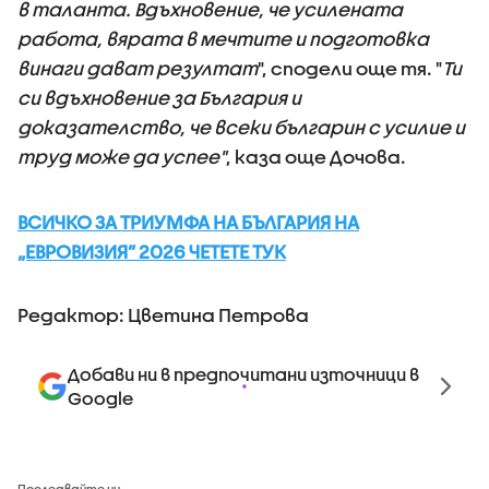
в таланта. Вдъхновение, че усилената
работа, вярата в мечтите и подготовка
винаги дават резултат
", сподели още тя. "
Ти
си вдъхновение за България и
доказателство, че всеки българин с усилие и
труд може да успее"
, каза още Дочова.
ВСИЧКО ЗА ТРИУМФА НА БЪЛГАРИЯ НА
„ЕВРОВИЗИЯ” 2026 ЧЕТЕТЕ ТУК
Редактор: Цветина Петрова
Добави ни в предпочитани източници в
Google
Последвайте ни