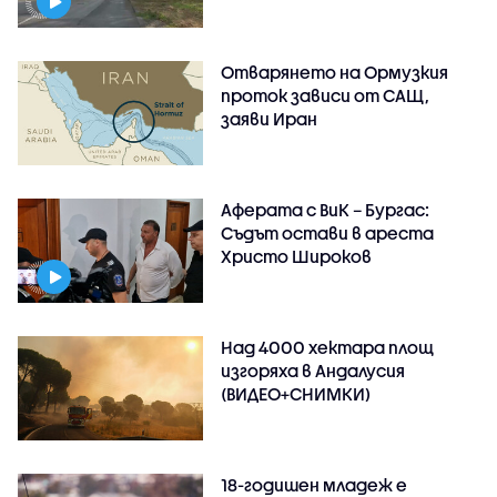
Отварянето на Ормузкия
проток зависи от САЩ,
заяви Иран
Аферата с ВиК – Бургас:
Съдът остави в ареста
Христо Широков
Над 4000 хектара площ
изгоряха в Андалусия
(ВИДЕО+СНИМКИ)
18-годишен младеж е