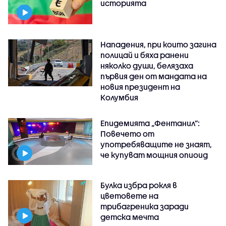
историята
Нападения, при които загина
полицай и бяха ранени
няколко души, белязаха
първия ден от мандата на
новия президент на
Колумбия
Епидемията „Фентанил”:
Повечето от
употребяващите не знаят,
че купуват мощния опиоид
Булка избра рокля в
цветовете на
трибагреника заради
детска мечта