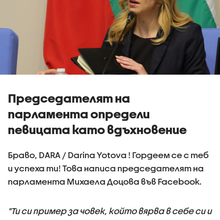
Председателят на
парламента определи
певицата като вдъхновение
Браво, DARA / Darina Yotova ! Гордеем се с теб
и успеха ти! Това написа председателят на
парламента Михаела Доцова във Facebook.
"Ти си пример за човек, който вярва в себе си и