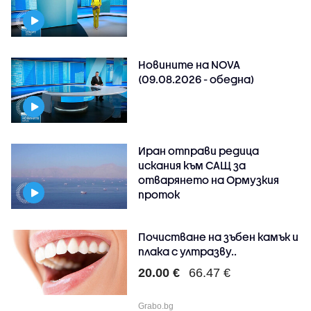
Новините на NOVA
(09.08.2026 - обедна)
Иран отправи редица
искания към САЩ за
отварянето на Ормузкия
проток
Почистване на зъбен камък и
плака с ултразву..
20.00 €
66.47 €
Grabo.bg