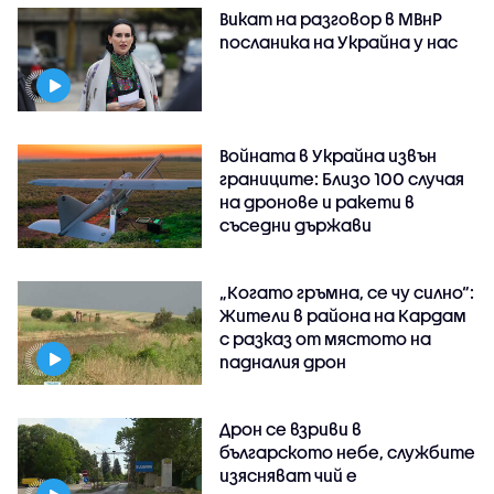
Викат на разговор в МВнР
посланика на Украйна у нас
Войната в Украйна извън
границите: Близо 100 случая
на дронове и ракети в
съседни държави
„Когато гръмна, се чу силно“:
Жители в района на Кардам
с разказ от мястото на
падналия дрон
Дрон се взриви в
българското небе, службите
изясняват чий е