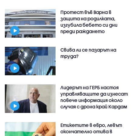
Протест във Варна в
защита на родилката,
изгубила бебето си дни
преди раждането
Свива ли се пазарът на
труда?
Лидерът на ГЕРБ настоя
управляващите да изнесат
повече информация около
случая с дрона край Кардам
Етикетите в евро, левът
окончателно отива в