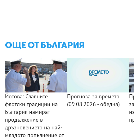
ОЩЕ ОТ БЪЛГАРИЯ
Йотова: Славните
Прогноза за времето
Про
флотски традиции на
(09.08.2026 - обедна)
защ
България намират
изг
продължение в
пре
дръзновението на най-
младото попълнение от