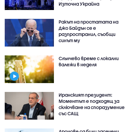
Източна Украйна
Ракът на простатата на
Джо Байдън се е
разпространил, съобщи
синът му
Слънчево време с локални
валежи в неделя
Иранският президент:
Моментът е подходящ за
сключване на споразумение
със САЩ
Дронове са били засечени