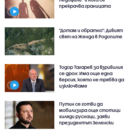
прекрачва границата
"Дотам и обратно": Дивият
свят на Женда в Родопите
Тодор Тагарев за взривилия
се дрон: Има още една
версия, която не трябва да
изключваме
Путин се готви да
мобилизира още стотици
хиляди руснаци, заяви
президентът Зеленски