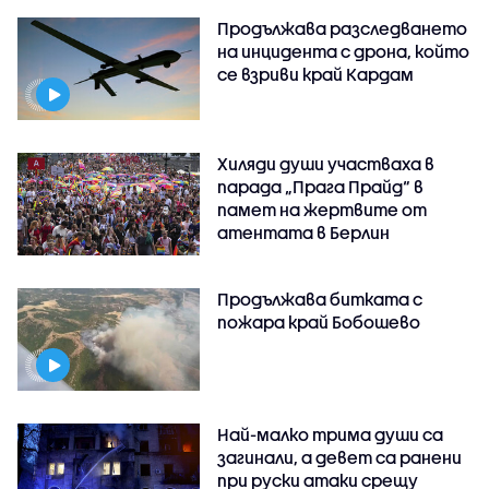
Продължава разследването
на инцидента с дрона, който
се взриви край Кардам
Хиляди души участваха в
парада „Прага Прайд“ в
памет на жертвите от
атентата в Берлин
Продължава битката с
пожара край Бобошево
Най-малко трима души са
загинали, а девет са ранени
при руски атаки срещу