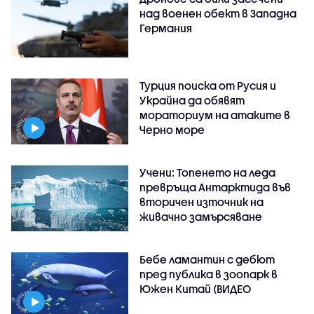
над военен обект в Западна
Германия
Турция поиска от Русия и
Украйна да обявят
мораториум на атаките в
Черно море
Учени: Топенето на леда
превръща Антарктида във
вторичен източник на
живачно замърсяване
Бебе ламантин с дебют
пред публика в зоопарк в
Южен Китай (ВИДЕО