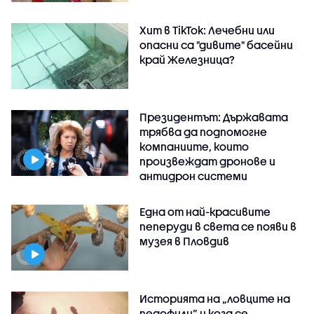
Хит в TikTok: Лечебни или
опасни са "дивите" басейни
край Железница?
Президентът: Държавата
трябва да подпомогне
компаниите, които
произвеждат дронове и
антидрон системи
Една от най-красивите
пеперуди в света се появи в
музея в Пловдив
Историята на „ловците на
педофили” и кога се