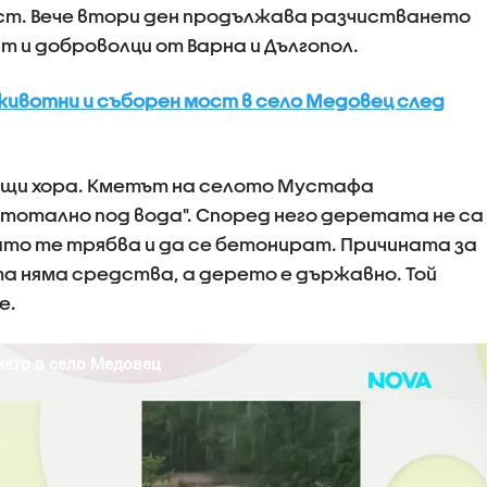
ост. Вече втори ден продължава разчистването
ат и доброволци от Варна и Дългопол.
ивотни и съборен мост в село Медовец след
щи хора. Кметът на селото Мустафа
"тотално под вода". Според него деретата не са
като те трябва и да се бетонират. Причината за
а няма средства, а дерето е държавно. Той
е.