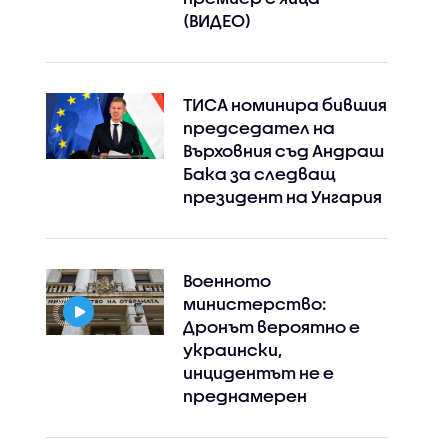
(ВИДЕО)
Instagram
Facebook
ТИСА номинира бившия
председател на
Върховния съд Андраш
Бака за следващ
президент на Унгария
Военното
министерство:
Дронът вероятно е
украински,
инцидентът не е
преднамерен