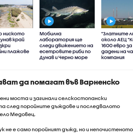
о ниското
Мобилна
"Златните л
Дунав край
лаборатория ще
около АЕЦ "К
зкри
следи движението на
1600 евро за
йни плажове
есетровите риби по
дадени на ч
Дунав и Черно море
компания
ват да помагат във Варненско
шени моста и загинали селскостопански
та след поройните дъждове и последвалото
ело Медовец.
ук не е само поройният дъжд, но и непочистеното