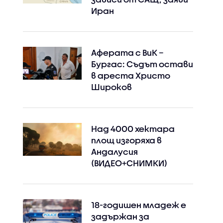
Иран
Аферата с ВиК –
Бургас: Съдът остави
в ареста Христо
Широков
Над 4000 хектара
площ изгоряха в
Андалусия
(ВИДЕО+СНИМКИ)
18-годишен младеж е
задържан за