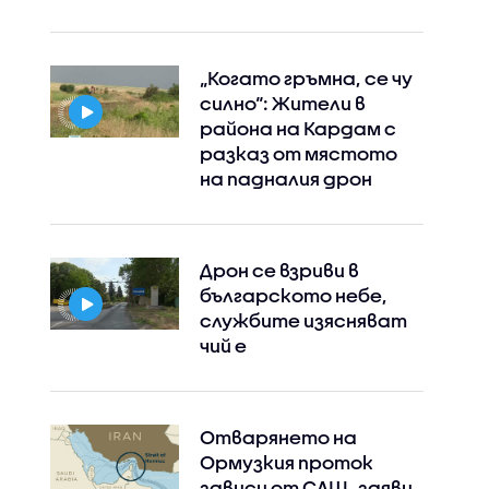
„Когато гръмна, се чу
силно“: Жители в
района на Кардам с
разказ от мястото
на падналия дрон
Дрон се взриви в
българското небе,
службите изясняват
чий е
Отварянето на
Ормузкия проток
зависи от САЩ, заяви