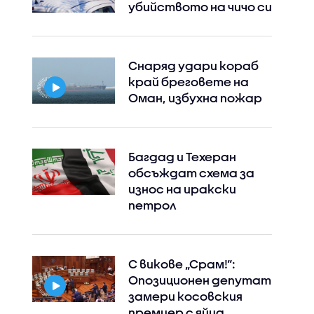
убийството на чичо си
Снаряд удари кораб
край бреговете на
Оман, избухна пожар
Багдад и Техеран
обсъждат схема за
износ на иракски
петрол
С викове „Срам!“:
Опозиционен депутат
замери косовския
премиер с яйца