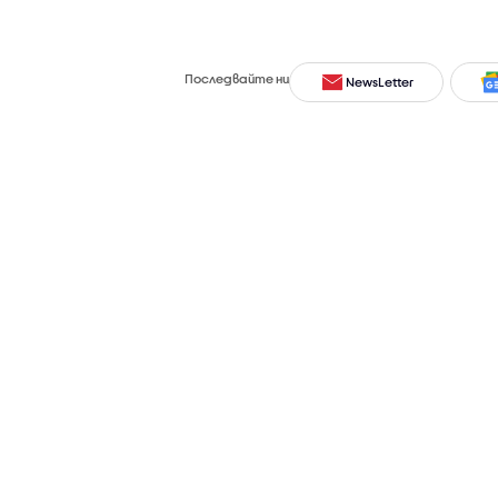
Последвайте ни
NewsLetter