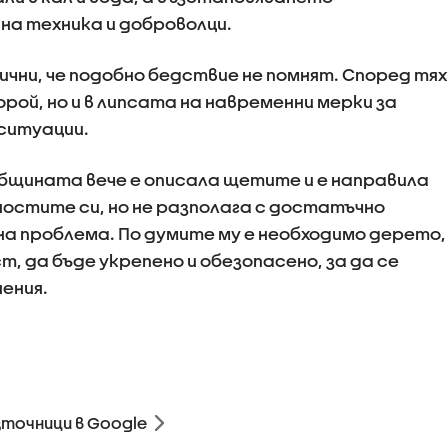
на техника и доброволци.
ни, че подобно бедствие не помнят. Според тях
орой, но и в липсата на навременни мерки за
ситуации.
общината вече е описала щетите и е направила
остите си, но не разполага с достатъчно
а проблема. По думите му е необходимо дерето,
 да бъде укрепено и обезопасено, за да се
ения.
зточници в Google