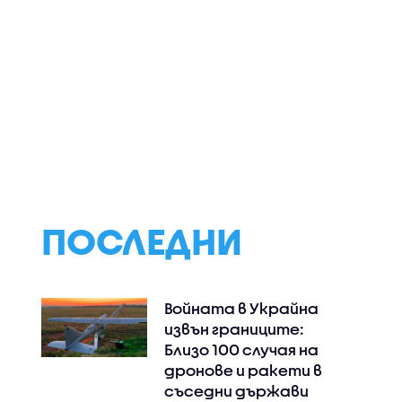
ивади"
Spice Music Festival
Екипи следят за
озлодуй":
отново превзема
повторно възни
 кв.м са
Бургас: Кои звезди
на огнища след
астна
дават старт на
пожара, затвор
тазгодишното
„Тракия“ за часо
издание
ПОСЛЕДНИ
Войната в Украйна
извън границите:
Близо 100 случая на
дронове и ракети в
съседни държави