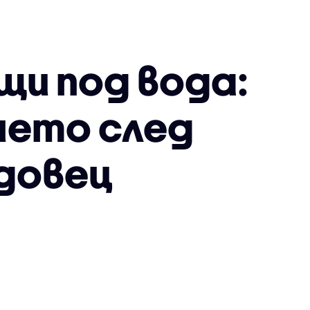
щи под вода:
нето след
довец