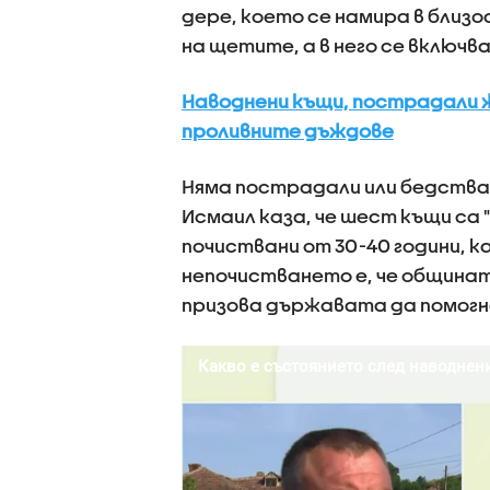
дере, което се намира в близ
на щетите, а в него се включв
Наводнени къщи, пострадали ж
проливните дъждове
Няма пострадали или бедства
Исмаил каза, че шест къщи са 
почиствани от 30-40 години, 
непочистването е, че общинат
призова държавата да помогн