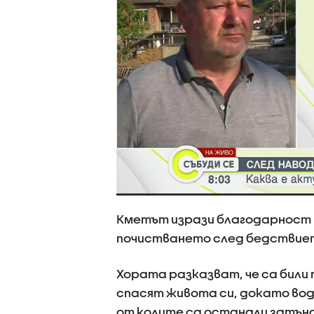
Кметът изрази благодарност 
почистването след бедствие
Хората разказват, че са били 
спасят живота си, докато вод
от колите са останали затъна