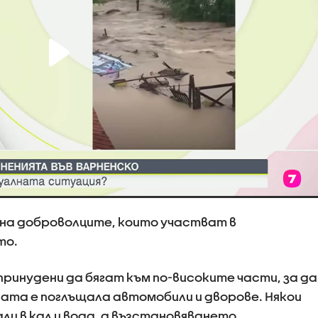
на доброволците, които участват в
то.
принудени да бягат към по-високите части, за да
ата е поглъщала автомобили и дворове. Някои
ли в кал и вода, а възстановяването