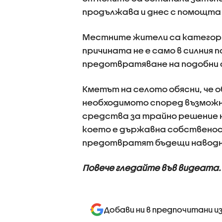
продължава и днес с помощта 
Местните жители са категорич
причината не е само в силния п
предотвратяване на подобни 
Кметът на селото обясни, че 
необходимото според възможн
средства за трайно решение н
което е държавна собственост,
предотвратят бъдещи наводн
Повече гледайте във видеата.
Добави ни в предпочитани и