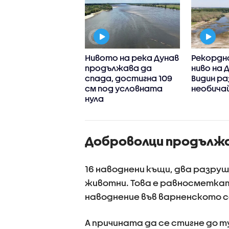
ничават
Нивото на река Дунав
Рекордн
ението на
продължава да
ниво на 
ни по "Тракия",
спада, достигна 109
Видин ра
ума" и
см под условната
необича
ненското
нула
ле в петък и
ля
Доброволци продължа
16 наводнени къщи, два разру
животни. Това е равносметка
наводнение във варненското с
А причината да се стигне до т