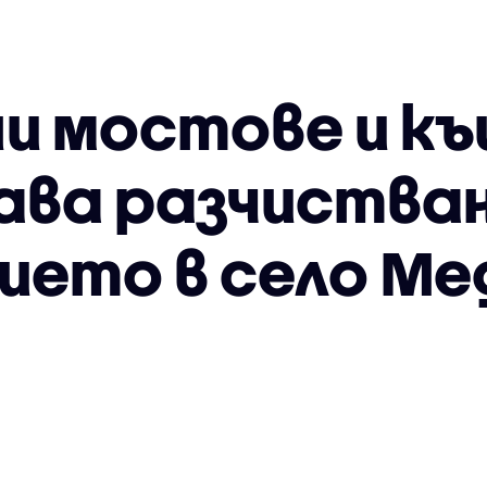
и мостове и къ
ва разчиства
ието в село Ме