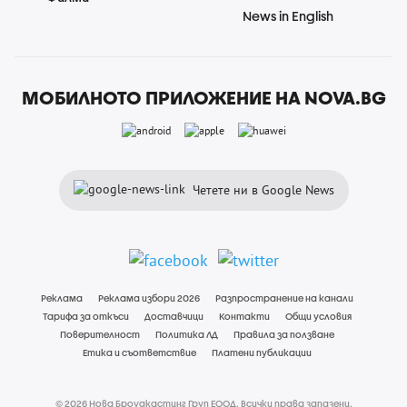
News in English
МОБИЛНОТО ПРИЛОЖЕНИЕ НА NOVA.BG
Четете ни в Google News
Реклама
Реклама избори 2026
Разпространение на канали
Тарифа за откъси
Доставчици
Контакти
Общи условия
Поверителност
Политика ЛД
Правила за ползване
Етика и съответствие
Платени публикации
© 2026 Нова Броудкастинг Груп ЕООД. Всички права запазени.