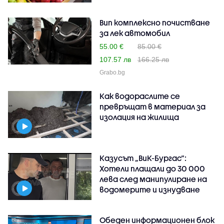
Вип комплексно почистване
за лек автомобил
55.00 €
85.00 €
107.57 лв
166.25 лв
Grabo.bg
Как водораслите се
превръщат в материал за
изолация на жилища
Казусът „ВиК-Бургас“:
Хотели плащали до 30 000
лева след манипулиране на
водомерите и изнудване
Обеден информационен блок