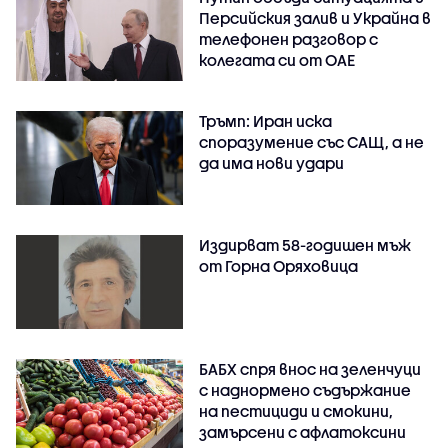
Персийския залив и Украйна в
телефонен разговор с
колегата си от ОАЕ
Тръмп: Иран иска
споразумение със САЩ, а не
да има нови удари
Издирват 58-годишен мъж
от Горна Оряховица
БАБХ спря внос на зеленчуци
с наднормено съдържание
на пестициди и смокини,
замърсени с афлатоксини