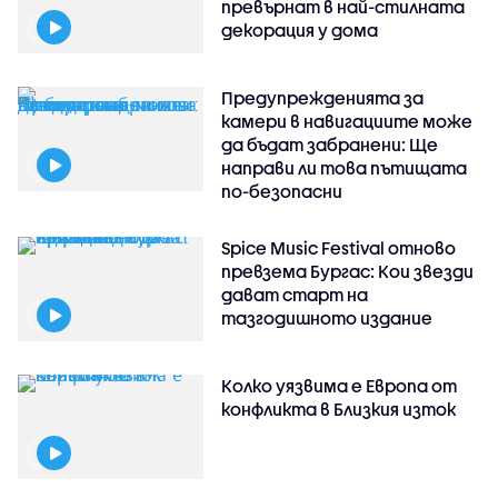
превърнат в най-стилната
декорация у дома
Предупрежденията за
камери в навигациите може
да бъдат забранени: Ще
направи ли това пътищата
по-безопасни
Spice Music Festival отново
превзема Бургас: Кои звезди
дават старт на
тазгодишното издание
Колко уязвима е Европа от
конфликта в Близкия изток