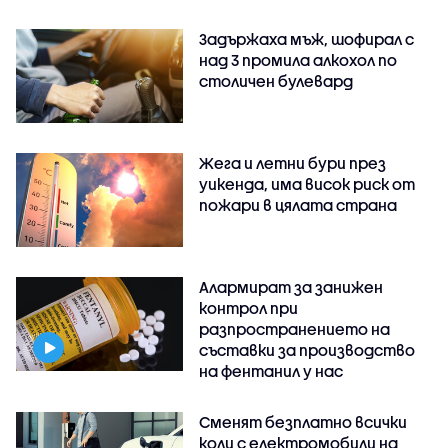
Задържаха мъж, шофирал с
над 3 промила алкохол по
столичен булевард
Жега и летни бури през
уикенда, има висок риск от
пожари в цялата страна
Алармират за занижен
контрол при
разпространението на
съставки за производство
на фентанил у нас
Сменят безплатно всички
коли с електромобили на