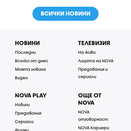
ВСИЧКИ НОВИНИ
НОВИНИ
ТЕЛЕВИЗИЯ
Последни
На живо
Всичко от днес
Лицата на NOVA
Моята новина
Предавания и
сериали
Видео
NOVA PLAY
ОЩЕ ОТ
NOVA
Новини
NOVA
Предавания
отговорност
Сериали
NOVA Кариери
Филми