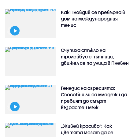
Как Пловдив се превърна в
дом на международния
тенис
Счупиха стъкло на
тролейбус с пътници,
движел се по улица в Плевен
Генезис на агресията:
Способни ли са младежи да
пребият до смърт
възрастен мъж
„Живей красиво”: Как
цветята могат да се