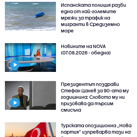
Испанската полиция разби
една от най-големите
мрежи за трафик на
мигранти в Средиземно
море
Новините на NOVA
(07.08.2026 - обедна)
Президентът поздрави
Стефан Цанев за 90-ата му
годишнина: Словото му ни
призовава да търсим
смисъла
Турската опозиционна „Нова
партия“ изпреварва тази на