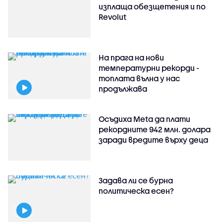
изплаща обезщетения и по
Revolut
На прага на нови
температурни рекорди -
топлата вълна у нас
продължава
Осъдиха Meta да плати
рекордните 942 млн. долара
заради вредите върху деца
Задава ли се бурна
политическа есен?