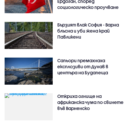
Ердоган, според
социологическо проучване
Бързият влак София - Варна
блъсна и уби жена край
Павликени
Сапьори премахнаха
експлозиви от Дунав в
центъра на Будапеща
Откриха огнище на
африканска чума по свинете
във Варненско