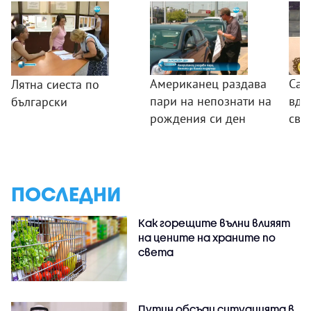
Американец раздава
Сан
Лятна сиеста по
пари на непознати на
вди
български
рождения си ден
сва
ПОСЛЕДНИ
Как горещите вълни влияят
на цените на храните по
света
Путин обсъди ситуацията в