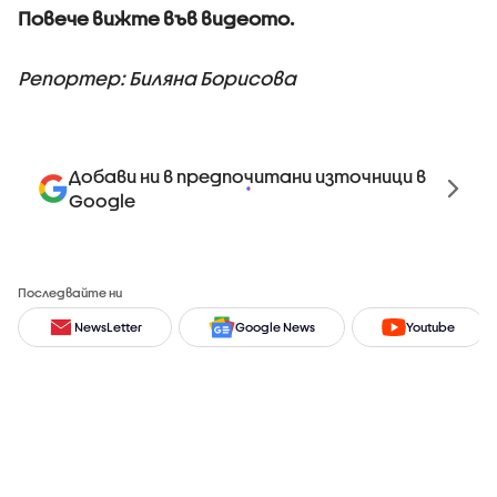
Повече вижте във видеото.
Репортер: Биляна Борисова
Добави ни в предпочитани източници в
Google
Последвайте ни
NewsLetter
Google News
Youtube