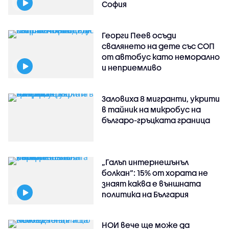
София
Георги Пеев осъди
свалянето на дете със СОП
от автобус като неморално
и неприемливо
Заловиха 8 мигранти, укрити
в тайник на микробус на
българо-гръцката граница
„Галъп интернешънъл
болкан“: 15% от хората не
знаят каква е външната
политика на България
НОИ вече ще може да