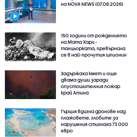
на NOVA NEWS (07.08.2026)
150 години от рождението
на Мата Хари -
танцьорката, превърнала
се в най-прочутия шпионин
Задържаха кмет и още
двама души заради
опустошителния пожар
край Атина
Гърция вдигна дронове над
плажовете, глобите за
нарушения стигнаха 73 000
евро