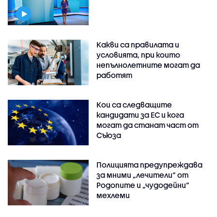
Какви са правилата и
условията, при които
непълнолетните могат да
работят
Кои са следващите
кандидати за ЕС и кога
могат да станат част от
Съюза
Полицията предупреждава
за мними „лечители“ от
Родопите и „чудодейни“
мехлеми