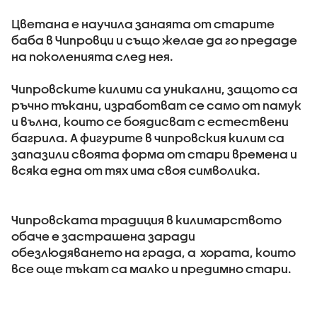
Цветана е научила занаята от старите
баба в Чипровци и също желае да го предаде
на поколенията след нея.
Чипровските килими са уникални, защото са
ръчно тъкани, изработват се само от памук
и вълна, които се боядисват с естествени
багрила. А фигурите в чипровския килим са
запазили своята форма от стари времена и
всяка една от тях има своя символика.
Чипровската традиция в килимарството
обаче е застрашена заради
обезлюдяването на града, а хората, които
все още тъкат са малко и предимно стари.