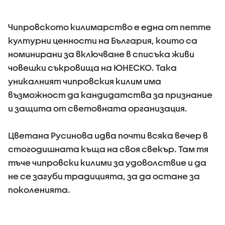
Чипровското килимарство е една от петте
културни ценности на България, които са
номинирани за включване в списъка живи
човешки съкровища на ЮНЕСКО. Така
уникалният чипровския килим има
възможност да кандидатства за признание
и защита от световната организация.
Цветана Русинова идва почти всяка вечер в
стогодишната къща на своя свекър. Там тя
тъче чипровски килими за удоволствие и да
не се загуби традицията, за да остане за
поколенията.