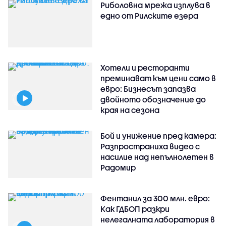
Риболовна мрежа изплува в
едно от Рилските езера
Хотели и ресторанти
преминават към цени само в
евро: Бизнесът запазва
двойното обозначение до
края на сезона
Бой и унижение пред камера:
Разпространиха видео с
насилие над непълнолетен в
Радомир
Фентанил за 300 млн. евро:
Как ГДБОП разкри
нелегалната лаборатория в