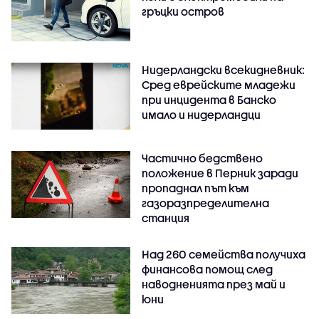
гръцки остров
Нидерландски всекидневник:
Сред еврейските младежи
при инцидента в Банско
имало и нидерландци
Частично бедствено
положение в Перник заради
пропаднал път към
газоразпределителна
станция
Над 260 семейства получиха
финансова помощ след
наводненията през май и
юни