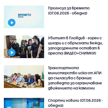
Прогноза за времето
(07.08.2026 - обедна)
Убитият в Пловдив - горен с
цигари и с обръснати вежди,
заподозрените остават в
ареста (ВИДЕО+СНИМКИ)
Транспортното
министерство иска от АПИ
да съгласува с бранша
заповедта за ограничаване
движението на камиони
Спортни новини (07.08.2026 -
обедна)