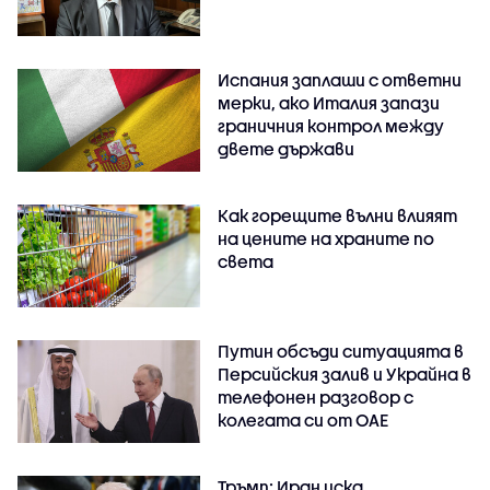
Испания заплаши с ответни
мерки, ако Италия запази
граничния контрол между
двете държави
Как горещите вълни влияят
на цените на храните по
света
Путин обсъди ситуацията в
Персийския залив и Украйна в
телефонен разговор с
колегата си от ОАЕ
Тръмп: Иран иска