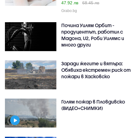
47.92 лв
68.45 лв
Grabo.bg
Почина Уилям Орбит -
продуцентът, работил с
Мадона, U2, Роби Уилямс и
много други
Заради жегите и вятъра:
Обявиха екстремен риск от
пожари в Хасковско
Голям пожар в Пловдивско
(ВИДЕО+СНИМКИ)