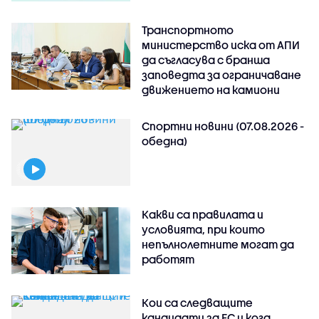
Транспортното
министерство иска от АПИ
да съгласува с бранша
заповедта за ограничаване
движението на камиони
Спортни новини (07.08.2026 -
обедна)
Какви са правилата и
условията, при които
непълнолетните могат да
работят
Кои са следващите
кандидати за ЕС и кога