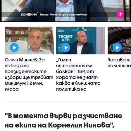
Огнян Минчев: За
„Галъп
Задава ли
победа на
интернешънъл
политиче
президентските
болкан“: 15% от
избори ще трябват
хората не знаят
и
минимум 1,2 млн.
каква е външната
гласа
политика на
а
България
"В момента върви разчистване
на екипа на Корнелия Нинова",