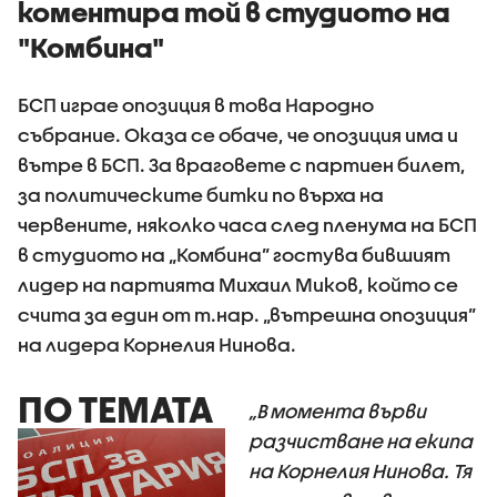
коментира той в студиото на
"Комбина"
БСП играе опозиция в това Народно
събрание. Оказа се обаче, че опозиция има и
вътре в БСП. За враговете с партиен билет,
за политическите битки по върха на
червените, няколко часа след пленума на БСП
в студиото на „Комбина” гостува бившият
лидер на партията Михаил Миков, който се
счита за един от т.нар. „вътрешна опозиция”
на лидера Корнелия Нинова.
ПО ТЕМАТА
„В момента върви
разчистване на екипа
на Корнелия Нинова. Тя