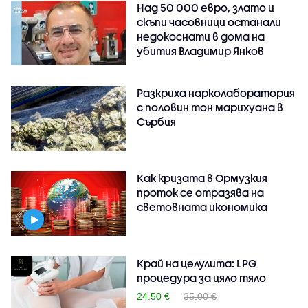
Над 50 000 евро, злато и
скъпи часовници останали
недокоснати в дома на
убития Владимир Янков
Разкриха нарколаборатория
с половин тон марихуана в
Сърбия
Как кризата в Ормузкия
проток се отразява на
световната икономика
Край на целулита: LPG
процедура за цяло тяло
24.50 €
35.00 €