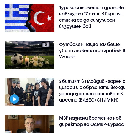
Турски самолети и дронове
навлязоха 17 пъти в Гърция,
стигна се до симулиран
въздушен бой
Футболен национал беше
убит с павета при грабеж в
Уганда
Убитият в Пловдив - горен с
цигари и с обръснати вежди,
заподозрените остават в
ареста (ВИДЕО+СНИМКИ)
МВР назначи временно нов
директор на ОДМВР-Бургас