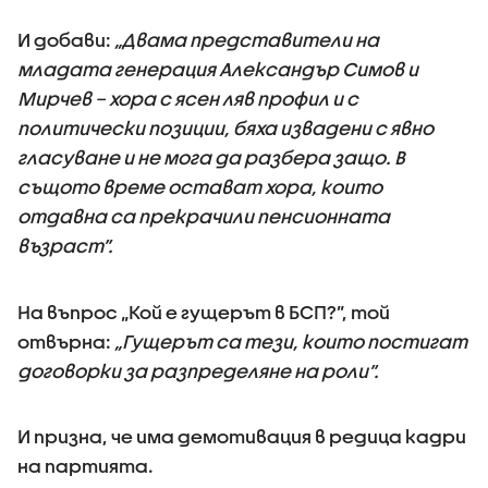
И добави:
„Двама представители на
младата генерация Александър Симов и
Мирчев – хора с ясен ляв профил и с
политически позиции, бяха извадени с явно
гласуване и не мога да разбера защо. В
същото време остават хора, които
отдавна са прекрачили пенсионната
възраст”.
На въпрос „Кой е гущерът в БСП?”, той
отвърна:
„Гущерът са тези, които постигат
договорки за разпределяне на роли”.
И призна, че има демотивация в редица кадри
на партията.