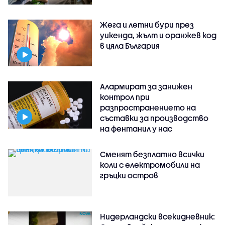
Жега и летни бури през
уикенда, жълт и оранжев код
в цяла България
Алармират за занижен
контрол при
разпространението на
съставки за производство
на фентанил у нас
Сменят безплатно всички
коли с електромобили на
гръцки остров
Нидерландски всекидневник: