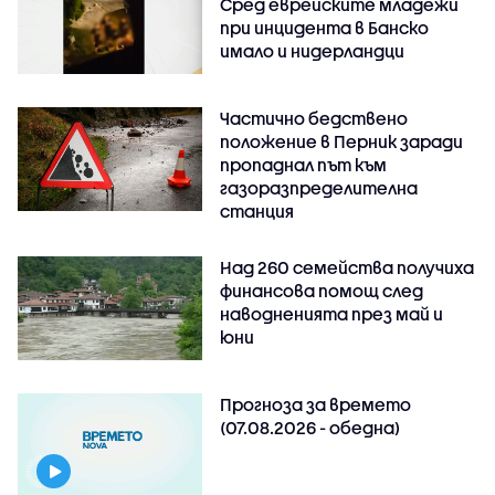
Сред еврейските младежи
при инцидента в Банско
имало и нидерландци
Частично бедствено
положение в Перник заради
пропаднал път към
газоразпределителна
станция
Над 260 семейства получиха
финансова помощ след
наводненията през май и
юни
Прогноза за времето
(07.08.2026 - обедна)