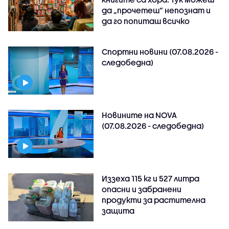
да „прочетеш“ непознат и
да го попиташ всичко
Спортни новини (07.08.2026 -
следобедна)
Новините на NOVA
(07.08.2026 - следобедна)
Иззеха 115 кг и 527 литра
опасни и забранени
продукти за растителна
защита