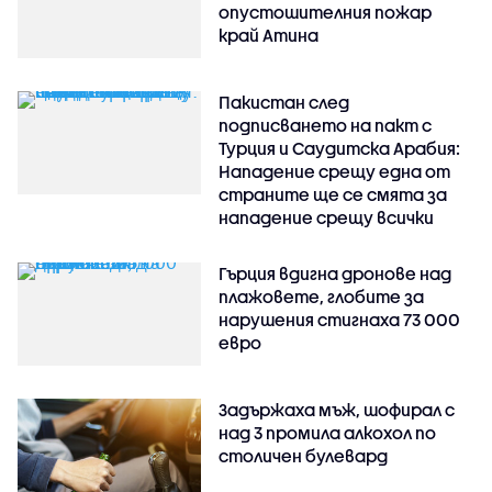
опустошителния пожар
край Атина
Пакистан след
подписването на пакт с
Турция и Саудитска Арабия:
Нападение срещу една от
страните ще се смята за
нападение срещу всички
Гърция вдигна дронове над
плажовете, глобите за
нарушения стигнаха 73 000
евро
Задържаха мъж, шофирал с
над 3 промила алкохол по
столичен булевард