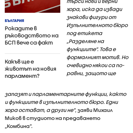
търси нови и верни
хора, иска да извади
знакови фигури от
БЪЛГАРИЯ
Изпълнителното бюро
Рокадите в
под етикета
ръководството на
„Разделяне на
БСП вече са факт
функциите”. Това е
формалният мотив. Но
Какъв ще е
очевидно някои са по-
животът на новия
равни, защото ще
парламент?
запазят и парламентарните функции, както
и функциите в изпълнителното бюро. Едни
хора остават, а други не”
, заяви Михаил
Миков в студиото на предаването
„Комбина”.