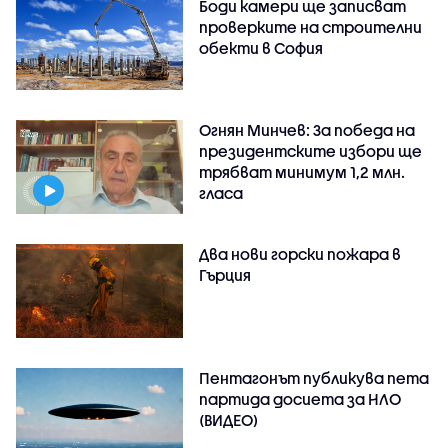
Боди камери ще записват
проверките на строителни
обекти в София
Огнян Минчев: За победа на
президентските избори ще
трябват минимум 1,2 млн.
гласа
Два нови горски пожара в
Гърция
Пентагонът публикува пета
партида досиета за НЛО
(ВИДЕО)