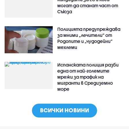
могат да станат част от
Съюза
Полицията предупреждава
за мними „лечители“ от
Родопите и „чудодейни“
мехлеми
Испанската полиция разби
една от най-големите
мрежи за трафик на
мигранти в Средиземно
море
ВСИЧКИ НОВИНИ