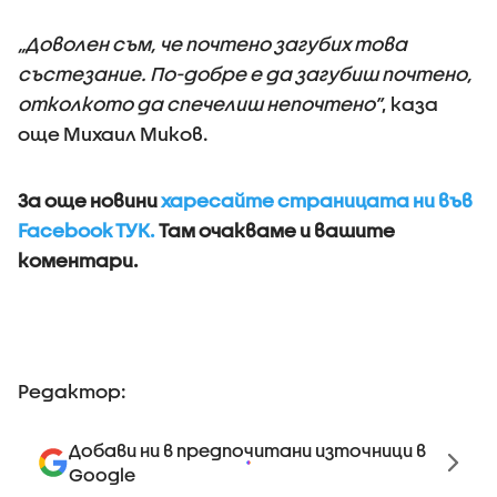
„Доволен съм, че почтено загубих това
състезание. По-добре е да загубиш почтено,
отколкото да спечелиш непочтено”
, каза
още Михаил Миков.
За още новини
харесайте страницата ни във
Facebook ТУК.
Там очакваме и вашите
коментари.
Редактор:
Добави ни в предпочитани източници в
Google