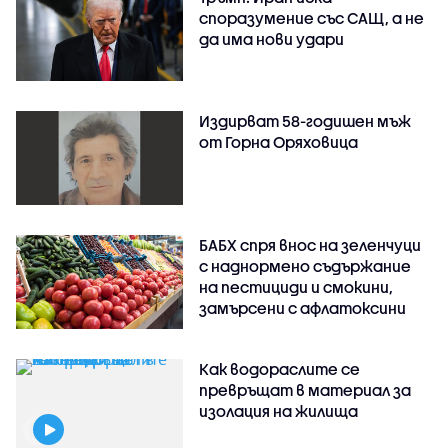
споразумение със САЩ, а не
да има нови удари
Издирват 58-годишен мъж
от Горна Оряховица
БАБХ спря внос на зеленчуци
с наднормено съдържание
на пестициди и смокини,
замърсени с афлатоксини
Как водораслите се
превръщат в материал за
изолация на жилища