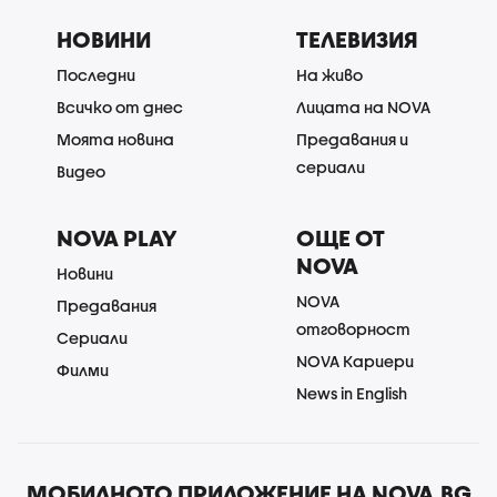
НОВИНИ
ТЕЛЕВИЗИЯ
Последни
На живо
Всичко от днес
Лицата на NOVA
Моята новина
Предавания и
сериали
Видео
NOVA PLAY
ОЩЕ ОТ
NOVA
Новини
NOVA
Предавания
отговорност
Сериали
NOVA Кариери
Филми
News in English
МОБИЛНОТО ПРИЛОЖЕНИЕ НА NOVA.BG