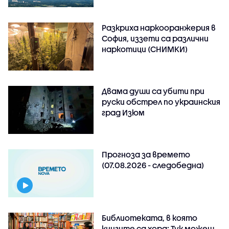
Разкриха наркооранжерия в
София, иззети са различни
наркотици (СНИМКИ)
Двама души са убити при
руски обстрeл по украинския
град Изюм
Прогноза за времето
(07.08.2026 - следобедна)
Библиотеката, в която
книгите са хора: Тук можеш