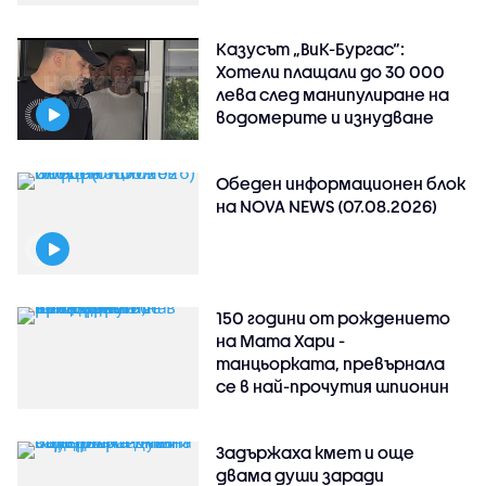
Казусът „ВиК-Бургас“:
Хотели плащали до 30 000
лева след манипулиране на
водомерите и изнудване
Обеден информационен блок
на NOVA NEWS (07.08.2026)
150 години от рождението
на Мата Хари -
танцьорката, превърнала
се в най-прочутия шпионин
Задържаха кмет и още
двама души заради