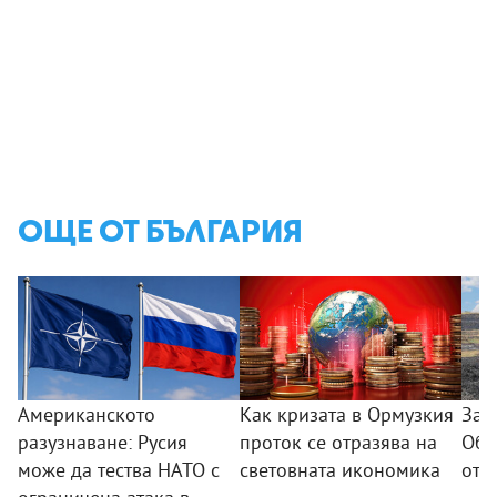
ОЩЕ ОТ БЪЛГАРИЯ
Американското
Как кризата в Ормузкия
Зар
разузнаване: Русия
проток се отразява на
Обя
може да тества НАТО с
световната икономика
от 