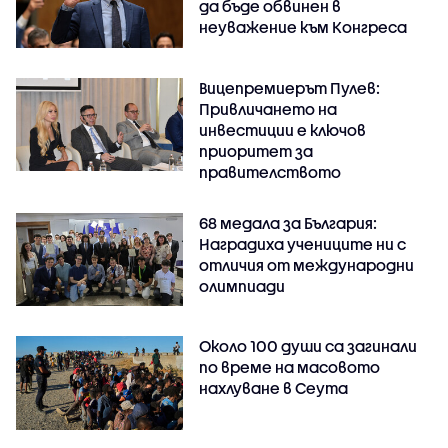
да бъде обвинен в
неуважение към Конгреса
Вицепремиерът Пулев:
Привличането на
инвестиции е ключов
приоритет за
правителството
68 медала за България:
Наградиха учениците ни с
отличия от международни
олимпиади
Около 100 души са загинали
по време на масовото
нахлуване в Сеута