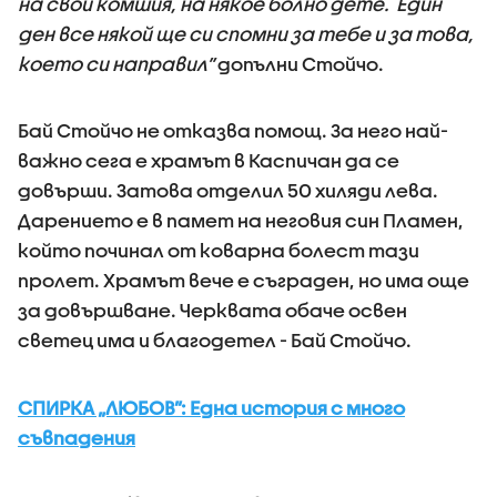
на свои комшия, на някое болно дете. Един
ден все някой ще си спомни за тебе и за това,
което си направил”
допълни Стойчо.
Бай Стойчо не отказва помощ. За него най-
важно сега е храмът в Каспичан да се
довърши. Затова отделил 50 хиляди лева.
Дарението е в памет на неговия син Пламен,
който починал от коварна болест тази
пролет. Храмът вече е съграден, но има още
за довършване. Черквата обаче освен
светец има и благодетел - Бай Стойчо.
СПИРКА „ЛЮБОВ”: Една история с много
съвпадения