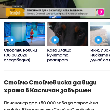
Спортни новини
Кога и защо
Инж. Иван
а
(06.08.2026 -
кучетата
Ниските 
т
следобедна)
реагират
Дунав са
агресивно?
от клим
промени,
явления 
зачестя
Стойчо Стойчев иска да види
храма в Каспичан завършен
Пенсионер дари 50 000 лева за строеж на
църква. 83-годишният Стойчо Стойчев е