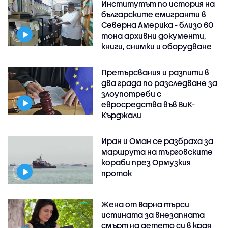
Институтът по история на
българските емигранти в
Северна Америка - близо 60
тона архивни документи,
книги, снимки и оборудване
Претърсвания и разпити в
два града по разследване за
злоупотреби с
евросредства във ВиК-
Кърджали
Иран и Оман се разбраха за
маршрута на търговските
кораби през Ормузкия
проток
Жена от Варна търси
истината за внезапната
смърт на детето си в края