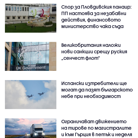
Спор за Пловдивския панаир:
ПП настоява за незабавни
действия, финансовото
министерство чака съда
Великобритания наложи
нови санкции срещу руския
„сенчест флот“
Испански изтребители ще
могат да пазят българското
небе при необходимост
Ограничават движението
на тирове по магистралите
и към Гърция в петък и неделя