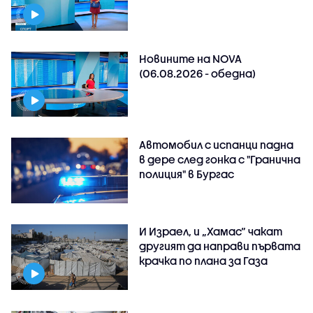
Новините на NOVA
(06.08.2026 - обедна)
Автомобил с испанци падна
в дере след гонка с "Гранична
полиция" в Бургас
И Израел, и „Хамас“ чакат
другият да направи първата
крачка по плана за Газа