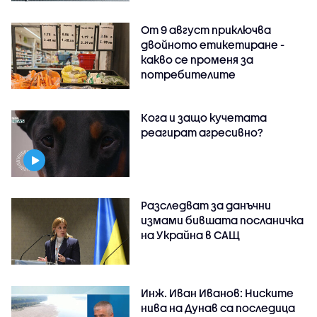
От 9 август приключва
двойното етикетиране -
какво се променя за
потребителите
Кога и защо кучетата
реагират агресивно?
Разследват за данъчни
измами бившата посланичка
на Украйна в САЩ
Инж. Иван Иванов: Ниските
нива на Дунав са последица