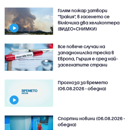
Голям пожар затвори
"Тракия", в гасенето се
включиха два хеликоптера
(ВИДЕО+СНИМКИ)
Все повече случаи на
западнонилска треска в
Европа, Гърция е сред най-
засегнатите страни
Прогноза за времето
(06.08.2026 - обедна)
Спортни новини (06.08.2026 -
обедна)