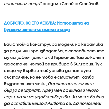
постигнал нещо",
сподели Стойчо Стойчев.
ДОБРОТО, КОЕТО ЛЕКУВА: Историята на
бургазлията със смело сърце
Бай Стойчо конструира модели на керамика
за различни производства, а способностите
му са забелязани чак в Германия. Там го канят
да остане, но той се прибира в България. Тук
също му върви и той успява да натрупа
състояние, но не това е смисълът, казва
възрастният мъж.
„Парите се печелят и
бързо се харчат. През мен са минали много
пари, но не ме удовлетворява. За мен е важно
да оставиш нещо в живота си. Да помогнеш