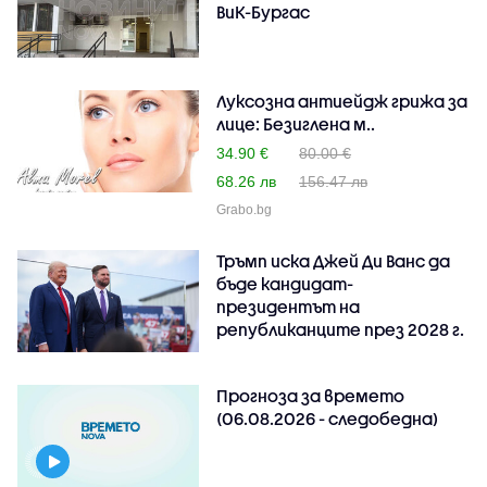
ВиК-Бургас
Луксозна антиейдж грижа за
лице: Безиглена м..
34.90 €
80.00 €
68.26 лв
156.47 лв
Grabo.bg
Тръмп иска Джей Ди Ванс да
бъде кандидат-
президентът на
републиканците през 2028 г.
Прогноза за времето
(06.08.2026 - следобедна)