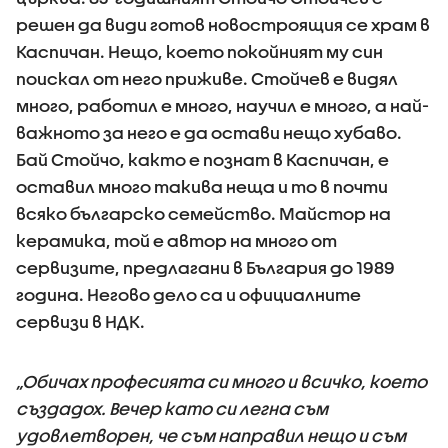
решен да види готов новостроящия се храм в
Каспичан. Нещо, което покойният му син
поискал от него приживе. Стойчев е видял
много, работил е много, научил е много, а най-
важното за него е да остави нещо хубаво.
Бай Стойчо, както е познат в Каспичан, е
оставил много такива неща и то в почти
всяко българско семейство. Майстор на
керамика, той е автор на много от
сервизите, предлагани в България до 1989
година. Негово дело са и официалните
сервизи в НДК.
„Обичах професията си много и всичко, което
създадох. Вечер като си легна съм
удовлетворен, че съм направил нещо и съм