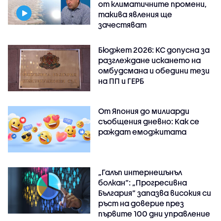
от климатичните промени,
такива явления ще
зачестяват
Бюджет 2026: КС допусна за
разглеждане искането на
омбудсмана и обедини тези
на ПП и ГЕРБ
От Япония до милиарди
съобщения дневно: Как се
раждат емоджитата
„Галъп интернешънъл
болкан“: „Прогресивна
България“ запазва високия си
ръст на доверие през
първите 100 дни управление