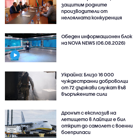
защитим родните
производители от
нелоялната конкуренция
Обеден информационен блок
на NOVA NEWS (06.08.2026)
Украйна: Близо 16 000
чуждестранни доброволци
от 72 държави служат във
въоръжените сили
Дронът с експлозив на
летището в Лайпциг е бил
открит до самолет с военни
боеприпаси