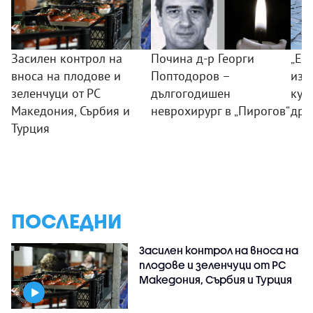
Засилен контрол на
Почина д-р Георги
„Ек
вноса на плодове и
Поптодоров –
изд
зеленчуци от РС
дългогодишен
куч
Македония, Сърбия и
неврохирург в „Пирогов“
дро
Турция
ПОСЛЕДНИ
Засилен контрол на вноса на
плодове и зеленчуци от РС
Македония, Сърбия и Турция