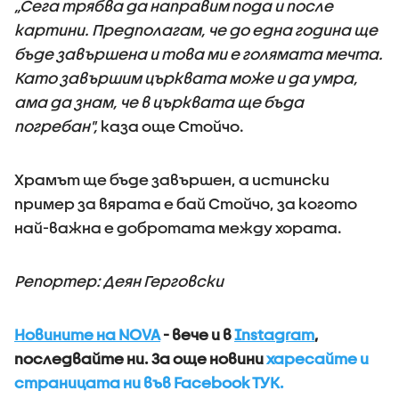
„Сега трябва да направим пода и после
картини. Предполагам, че до една година ще
бъде завършена и това ми е голямата мечта.
Като завършим църквата може и да умра,
ама да знам, че в църквата ще бъда
погребан",
каза още Стойчо.
Храмът ще бъде завършен, а истински
пример за вярата е бай Стойчо, за когото
най-важна е добротата между хората.
Репортер: Деян Герговски
Новините на NOVA
- вече и в
Instagram
,
последвайте ни.
За още новини
харесайте и
страницата ни във Facebook ТУК.