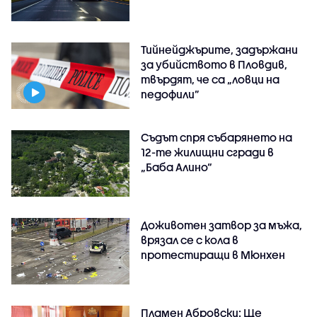
Тийнейджърите, задържани
за убийството в Пловдив,
твърдят, че са „ловци на
педофили”
Съдът спря събарянето на
12-те жилищни сгради в
„Баба Алино“
Доживотен затвор за мъжа,
врязал се с кола в
протестиращи в Мюнхен
Пламен Абровски: Ще