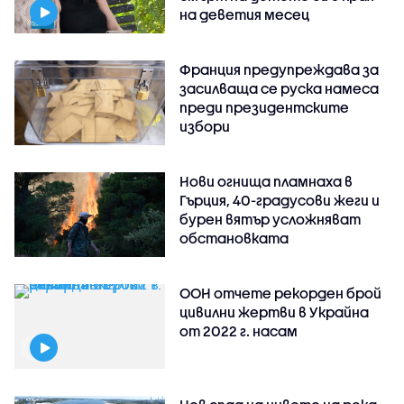
на деветия месец
Франция предупреждава за
засилваща се руска намеса
преди президентските
избори
Нови огнища пламнаха в
Гърция, 40-градусови жеги и
бурен вятър усложняват
обстановката
ООН отчете рекорден брой
цивилни жертви в Украйна
от 2022 г. насам