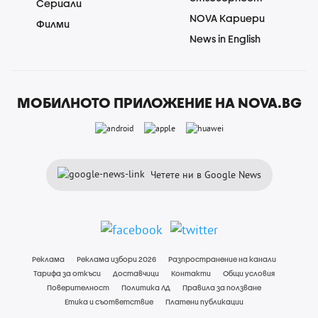
Сериали
NOVA Кариери
Филми
News in English
МОБИЛНОТО ПРИЛОЖЕНИЕ НА NOVA.BG
Четете ни в Google News
Реклама
Реклама избори 2026
Разпространение на канали
Тарифа за откъси
Доставчици
Контакти
Общи условия
Поверителност
Политика ЛД
Правила за ползване
Етика и съответствие
Платени публикации