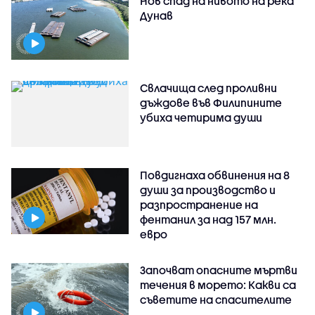
Нов спад на нивото на река
Дунав
Свлачища след проливни
дъждове във Филипините
убиха четирима души
Повдигнаха обвинения на 8
души за производство и
разпространение на
фентанил за над 157 млн.
евро
Започват опасните мъртви
течения в морето: Какви са
съветите на спасителите