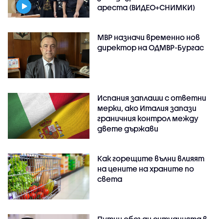
ареста (ВИДЕО+СНИМКИ)
МВР назначи временно нов
директор на ОДМВР-Бургас
Испания заплаши с ответни
мерки, ако Италия запази
граничния контрол между
двете държави
Как горещите вълни влияят
на цените на храните по
света
Путин обсъди ситуацията в