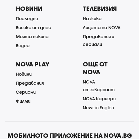
НОВИНИ
ТЕЛЕВИЗИЯ
Последни
На живо
Всичко от днес
Лицата на NOVA
Моята новина
Предавания и
сериали
Видео
NOVA PLAY
ОЩЕ ОТ
NOVA
Новини
NOVA
Предавания
отговорност
Сериали
NOVA Кариери
Филми
News in English
МОБИЛНОТО ПРИЛОЖЕНИЕ НА NOVA.BG