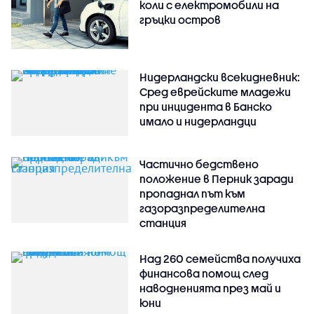
коли с електромобили на
гръцки остров
Нидерландски всекидневник:
Сред еврейските младежи
при инцидента в Банско
имало и нидерландци
Частично бедствено
положение в Перник заради
пропаднал път към
газоразпределителна
станция
Над 260 семейства получиха
финансова помощ след
наводненията през май и
юни