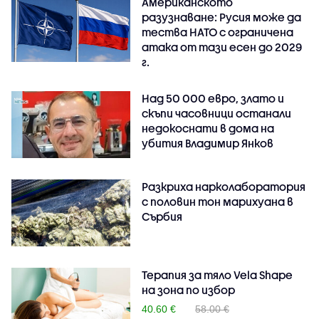
Американското
разузнаване: Русия може да
тества НАТО с ограничена
атака от тази есен до 2029
г.
Над 50 000 евро, злато и
скъпи часовници останали
недокоснати в дома на
убития Владимир Янков
Разкриха нарколаборатория
с половин тон марихуана в
Сърбия
Терапия за тяло Vela Shape
на зона по избор
40.60 €
58.00 €