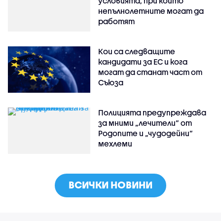
условията, при които
непълнолетните могат да
работят
Кои са следващите
кандидати за ЕС и кога
могат да станат част от
Съюза
Полицията предупреждава
за мними „лечители“ от
Родопите и „чудодейни“
мехлеми
ВСИЧКИ НОВИНИ