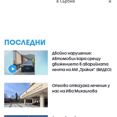
в Сърбия
и м
ПОСЛЕДНИ
Двойно нарушение:
Автомобил кара срещу
движението в аварийната
лента на АМ „Тракия” (ВИДЕО)
Отново отказаха лечение у
нас на Ива Михаилова