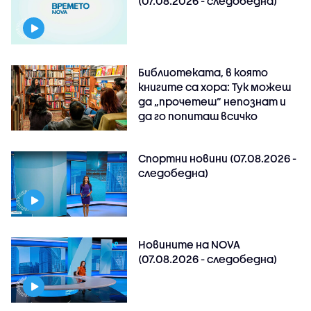
(07.08.2026 - следобедна)
Библиотеката, в която
книгите са хора: Тук можеш
да „прочетеш“ непознат и
да го попиташ всичко
Спортни новини (07.08.2026 -
следобедна)
Новините на NOVA
(07.08.2026 - следобедна)