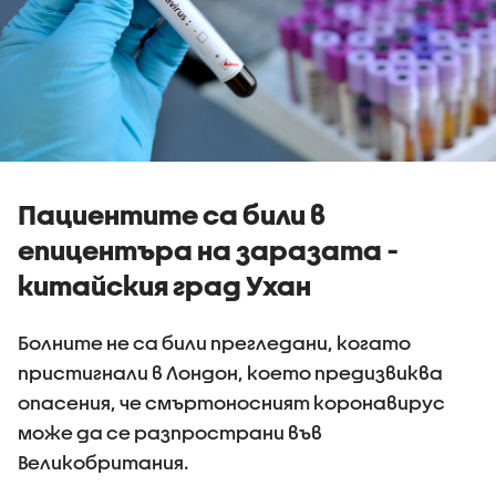
Пациентите са били в
епицентъра на заразата -
китайския град Ухан
Болните не са били прегледани, когато
пристигнали в Лондон, което предизвиква
опасения, че смъртоносният коронавирус
може да се разпространи във
Великобритания.