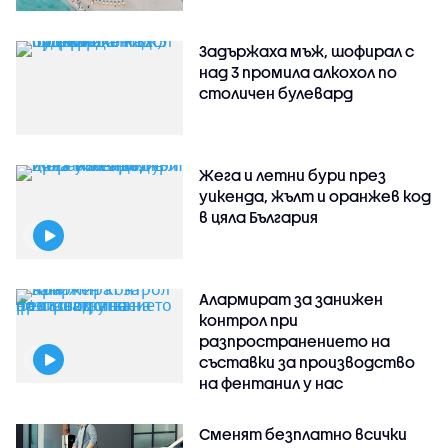
Задържаха мъж, шофирал с
над 3 промила алкохол по
столичен булевард
Жега и летни бури през
уикенда, жълт и оранжев код
в цяла България
Алармират за занижен
контрол при
разпространението на
съставки за производство
на фентанил у нас
Сменят безплатно всички