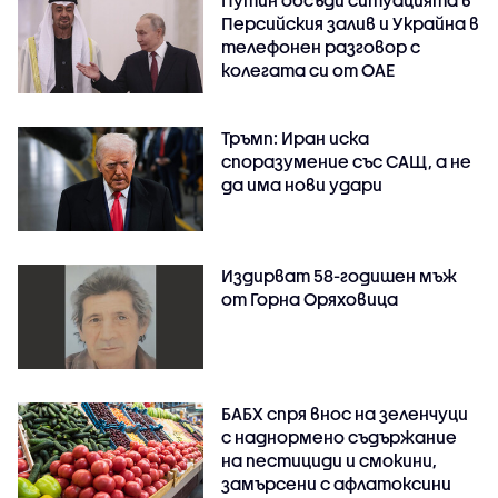
Персийския залив и Украйна в
телефонен разговор с
колегата си от ОАЕ
Тръмп: Иран иска
споразумение със САЩ, а не
да има нови удари
Издирват 58-годишен мъж
от Горна Оряховица
БАБХ спря внос на зеленчуци
с наднормено съдържание
на пестициди и смокини,
замърсени с афлатоксини