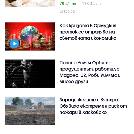
79.41 лв
113.44 лв
Grabo.bg
Как кризата в Ормузкия
проток се отразява на
световната икономика
Почина Уилям Орбит -
продуцентът, работил с
Мадона, U2, Роби Уилямс и
много други
Заради жегите и вятъра:
Обявиха екстремен риск от
пожари в Хасковско