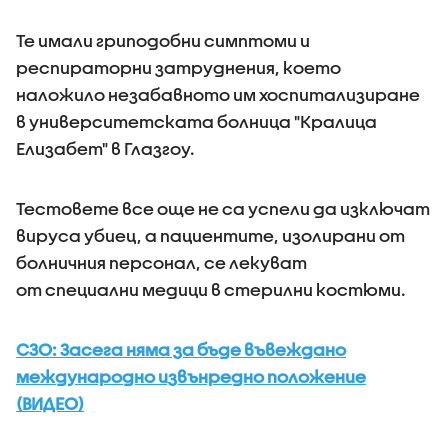
Те имали гриподобни симптоми и
респираторни затруднения, което
наложило незабавното им хоспитализиране
в университетската болница "Кралица
Елизабет" в Глазгоу.
Тестовете все още не са успели да изключат
вируса убиец, а пациентите, изолирани от
болничния персонал, се лекуват
от специални медици в стерилни костюми.
СЗО: Засега няма за бъде въвеждано
международно извънредно положение
(ВИДЕО)