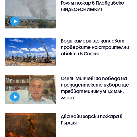
Голям пожар в Пловдивско
(ВИДЕО+СНИМКИ)
Боди камери ще записват
проверките на строителни
обекти в София
Огнян Минчев: За победа на
президентските избори ще
трябват минимум 1,2 млн.
гласа
Два нови горски пожара в
Гърция