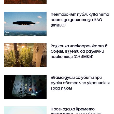
Пентагонът публикува пета
партида досиета за НЛО
(ВИДЕО)
Разкриха наркооранжерия в
София, иззети са различни
наркотици (СНИМКИ)
Двама души са убити при
руски обстрeл по украинския
град Изюм
Прогноза за времето