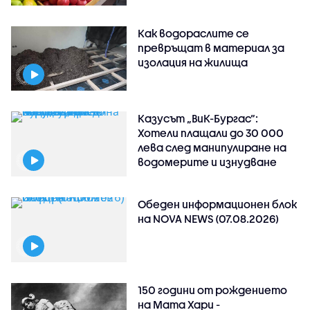
Как водораслите се
превръщат в материал за
изолация на жилища
Казусът „ВиК-Бургас“:
Хотели плащали до 30 000
лева след манипулиране на
водомерите и изнудване
Обеден информационен блок
на NOVA NEWS (07.08.2026)
150 години от рождението
на Мата Хари -