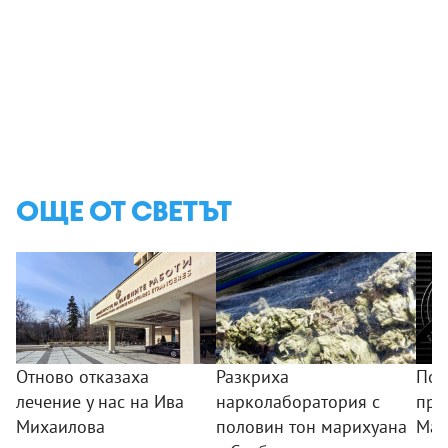
ОЩЕ ОТ СВЕТЪТ
Отново отказаха
Разкриха
Поч
лечение у нас на Ива
нарколаборатория с
про
Михаилова
половин тон марихуана
Мад