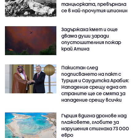
танцьорката, превърнала
се в най-прочутия шпионин
Задържаха кмет и още
двама души заради
опустошителния пожар
край Атина
Пакистан след
подписването на пакт с
Турция и Саудитска Арабия:
Нападение срещу една от
страните ще се смята за
нападение срещу всички
Гърция вдигна дронове над
плажовете, глобите за
нарушения стигнаха 73 000
евро