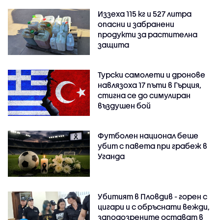
Иззеха 115 кг и 527 литра
опасни и забранени
продукти за растителна
защита
Турски самолети и дронове
навлязоха 17 пъти в Гърция,
стигна се до симулиран
въздушен бой
Футболен национал беше
убит с павета при грабеж в
Уганда
Убитият в Пловдив - горен с
цигари и с обръснати вежди,
заподозрените остават в