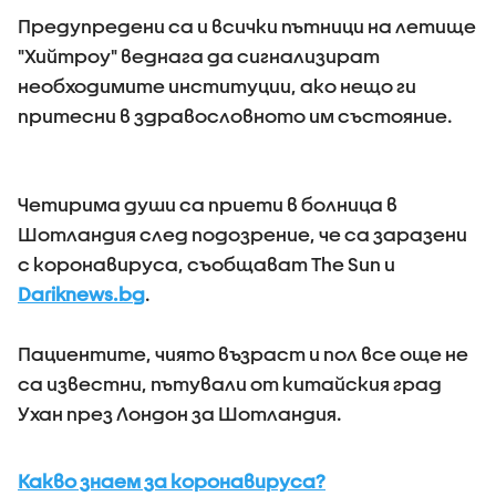
Предупредени са и всички пътници на летище
"Хийтроу" веднага да сигнализират
необходимите институции, ако нещо ги
притесни в здравословното им състояние.
Четирима души са приети в болница в
Шотландия след подозрение, че са заразени
с коронавируса, съобщават The Sun и
Dariknews.bg
.
Пациентите, чиято възраст и пол все още не
са известни, пътували от китайския град
Ухан през Лондон за Шотландия.
Какво знаем за коронавируса?