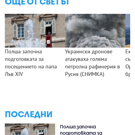
ОЩЕ ОТ СВЕТЪТ
Полша започна
Украински дронове
Еки
подготовката за
атакуваха голяма
съо
посещението на папа
петролна рафинерия в
Орм
Лъв XIV
Русия (СНИМКА)
бре
ПОСЛЕДНИ
Полша започна
подготовката за