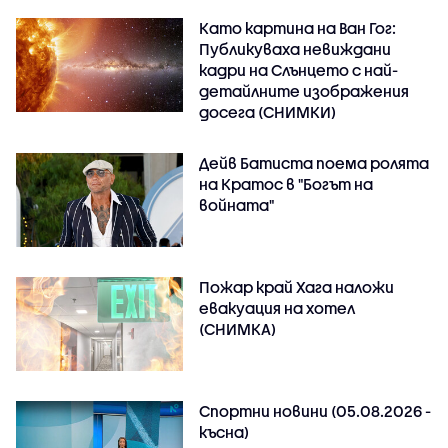
Като картина на Ван Гог:
Публикуваха невиждани
кадри на Слънцето с най-
детайлните изображения
досега (СНИМКИ)
Дейв Батиста поема ролята
на Кратос в "Богът на
войната"
Пожар край Хага наложи
евакуация на хотел
(СНИМКА)
Спортни новини (05.08.2026 -
късна)