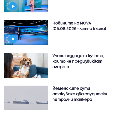
Новините на NOVA
(05.08.2026 - лятна късна)
Учени създадоха кучета,
които не предизвикват
алергии
Йеменските хути
атакуваха два саудитски
петролни танкера