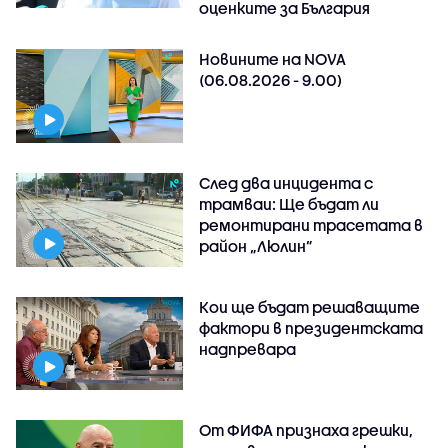
оценките за България
Новините на NOVA
(06.08.2026 - 9.00)
След два инцидента с
трамваи: Ще бъдат ли
ремонтирани трасетата в
район „Люлин”
Кои ще бъдат решаващите
фактори в президентската
надпревара
От ФИФА признаха грешки,