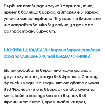
Първият потвърден случай е при пациент,
приет в болница в Бордо, а втория е в Париж,
уточни министърката. Тя увери, че властите
ще направят всичко възможно, за да не се
разпространи вирусът.
ШОКИРАЩИ КАДРИ 18+: Коронавирусът поваля
хора по улиците в Китай (ВИДЕО+СНИМКИ)
Бюзен добави, че вероятно може да има и
други случаи на зараза във Франция. Според
френски медии при единият от двата случая
във Франция - този в Бордо - става дума за
мъж, който неотдавна се е върнал във
Франция от Китай, преминавайки през