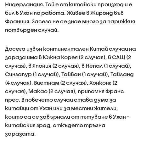
Нидерландия. Той е от китайски произход и е
бил в Ухан по работа. Живее в Жиронд във
Франция. Засега не се знае много за парижкия
потвърден случай.
Досега извън континентален Китай случаи на
зараза има в Южна Корея (2 случая), в САЩ (2
случая), в Япония (2 случая), в Непал (1 случай),
Сингапур (1 случай), Тайван (1 случай), Тайланд
(4 случая), Виетнам (2 случая), Хонконг (2
случая), Макао (2 случая), припомня Франс
прес. В повечето случаи става дума за
китайци от Ухан или за местни жители,
които са се завърнали от пътуване в Ухан -
китайския град, откъдето тръгна
заразата.