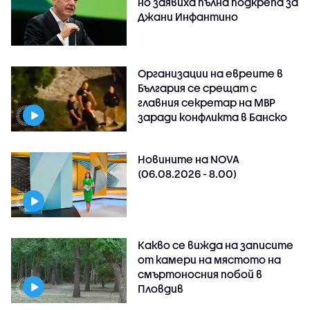
но заявиха пълна подкрепа за
Джани Инфантино
Организации на евреите в
България се срещат с
главния секретар на МВР
заради конфликта в Банско
Новините на NOVA
(06.08.2026 - 8.00)
Какво се вижда на записите
от камери на мястото на
смъртоносния побой в
Пловдив