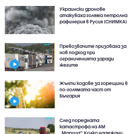
Украински дронове
атакуваха голяма петролна
рафинерия в Русия (СНИМКА)
Превозвачите призоваха за
нов подход при
ограниченията заради
жегите
Жълти кодове за горещини в
по-голямата част от
България
След поредната
катастрофа на АМ
„Марица”: Колко надеждни