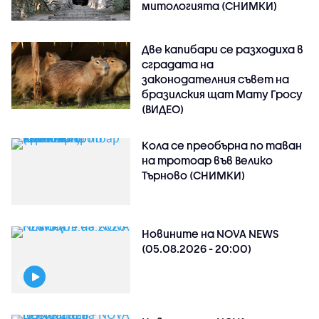
митологията (СНИМКИ)
Две капибари се разходиха в
сградата на
законодателния съвет на
бразилския щат Мату Гросу
(ВИДЕО)
Кола се преобърна по таван
на тротоар във Велико
Търново (СНИМКИ)
Новините на NOVA NEWS
(05.08.2026 - 20:00)