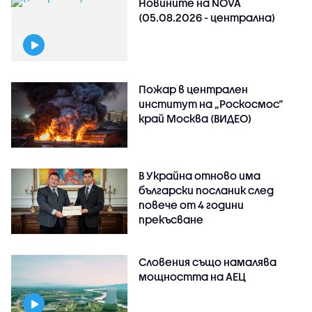
Новините на NOVA
(05.08.2026 - централна)
Пожар в централен
институт на „Роскосмос“
край Москва (ВИДЕО)
В Украйна отново има
български посланик след
повече от 4 години
прекъсване
Словения също намалява
мощността на АЕЦ