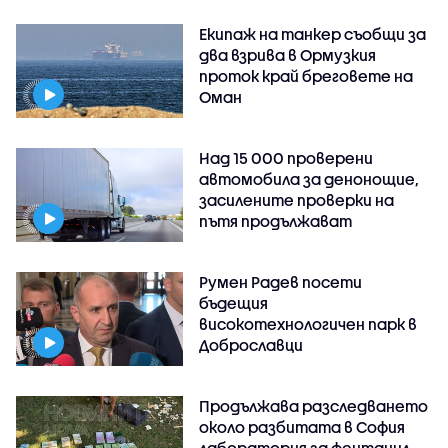
Екипаж на танкер съобщи за
два взрива в Ормузкия
проток край бреговете на
Оман
Над 15 000 проверени
автомобила за денонощие,
засилените проверки на
пътя продължават
Румен Радев посети
бъдещия
високотехнологичен парк в
Доброславци
Продължава разследването
около разбитата в София
лаборатория за фентанил