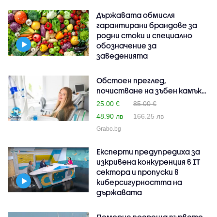
Държавата обмисля
гарантирани брандове за
родни стоки и специално
обозначение за
заведенията
Обстоен преглед,
почистване на зъбен камък
и..
25.00 €
85.00 €
48.90 лв
166.25 лв
Grabo.bg
Експерти предупредиха за
изкривена конкуренция в IT
сектора и пропуски в
киберсигурността на
държавата
Поморие посреща първото