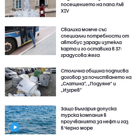
посещението на папа Лъв
XIV
Свалиха момче със
специални потребности от
автобус заради изтекла
карта и го оставиха в 37-
градусова жега
Столична община подписва
договор за почистването на
„Слатина”, „Подуяне” и
„Изгрев”
Защо България допуска
турска компания в
проучванията за нефт и газ
в Черно море