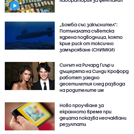
„Бомба със закъснител“:
Потъналата съветска
ядрена подводница, която
крие риск от токсично
замърсяване (СНИМКИ)
Синът на Ричард Гиър и
дъщерята на Синди Крофорд
работят заедно
десетилетия след развода
на родителите им
Ново проучване за
екранното време при
децата показва неочаквани
резултати