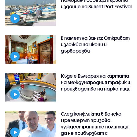
издание на Sunset Port Festival
В памет на Ванга: Откриват
изложба на икони и
дърворезби
Къде е България на картата
на международния трафик и
производство на наркотици
След конфликта в Банско:
Премиерът призова
чуждестранните политици
да не прибързват с