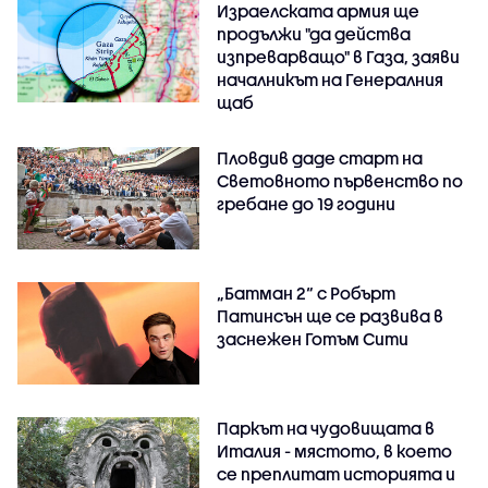
Израелската армия ще
продължи "да действа
изпреварващо" в Газа, заяви
началникът на Генералния
щаб
Пловдив даде старт на
Световното първенство по
гребане до 19 години
„Батман 2“ с Робърт
Патинсън ще се развива в
заснежен Готъм Сити
Паркът на чудовищата в
Италия - мястото, в което
се преплитат историята и