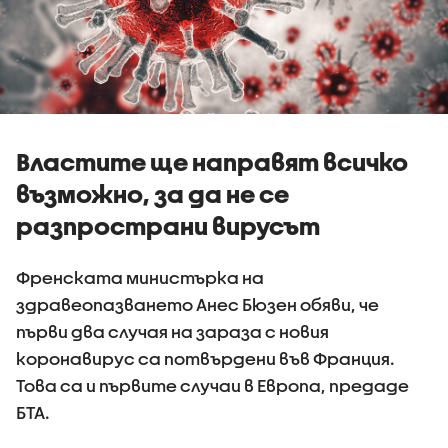
Властите ще направят всичко
възможно, за да не се
разпространи вирусът
Френската министърка на
здравеопазването Анес Бюзен обяви, че
първи два случая на зараза с новия
коронавирус са потвърдени във Франция.
Това са и първите случаи в Европа, предаде
БТА.