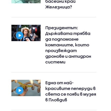
басейни край
Железница?
Президентът:
Държавата трябва
да подпомогне
компаниите, които
произвеждат
дронове и антидрон
Instagram
Facebook
системи
Една от най-
красивите пеперуди в
света се появи в музея
в Пловдив