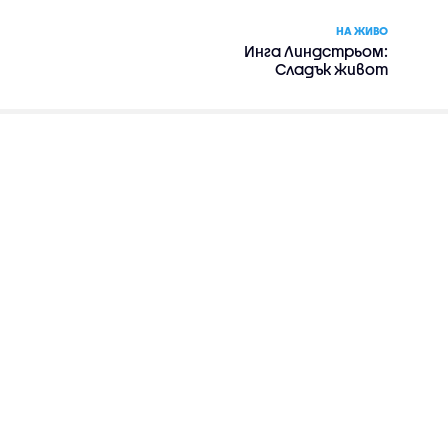
НА ЖИВО
Инга Линдстрьом:
Сладък живот