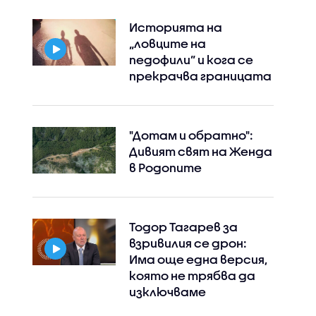
Историята на
„ловците на
педофили” и кога се
прекрачва границата
"Дотам и обратно":
Дивият свят на Женда
в Родопите
Тодор Тагарев за
взривилия се дрон:
Има още една версия,
която не трябва да
изключваме