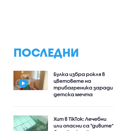
ПОСЛЕДНИ
Булка избра рокля в
цветовете на
трибагреника заради
детска мечта
Хит в TikTok: Лечебни
или опасни са "дивите"