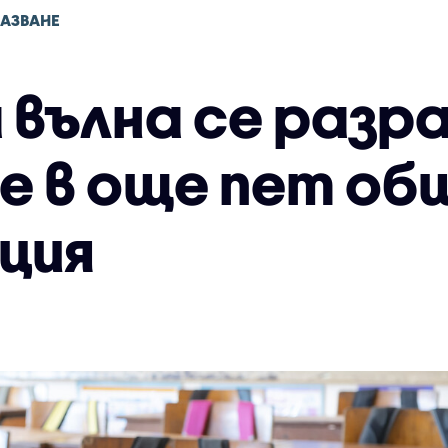
АЗВАНЕ
 вълна се разр
е в още пет об
нция