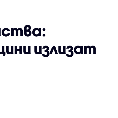
аства:
щини излизат