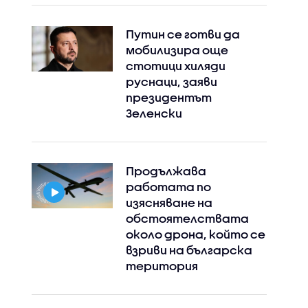
Путин се готви да
мобилизира още
стотици хиляди
руснаци, заяви
президентът
Зеленски
Продължава
работата по
изясняване на
обстоятелствата
около дрона, който се
взриви на българска
територия