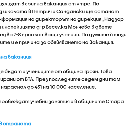
злизат в грипна ваканция от утре. По
ад школата в Петрич и Сандански ще останат
информация на директорът на дирекция „Надзор
м инспекцията д-р Веселка Мончева в двете
 едва 7-8 присъстващи ученици. По думите й този
ите и е причина за обявяването на ваканция.
пна ваканция
ще бъдат и учениците от община Троян. Това
тирани от БТА. През последните седем дни там
нараснал до 431 на 10 000 население.
 провеждат учебни занятия и в общините Стара
 в страната