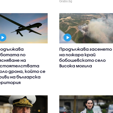
Grabo.bg
одължава
Продължава гасенето
ботата по
на пожара край
ясняване на
бобошевското село
бстоятелствата
Висока могила
оло дрона, който се
риви на българска
ритория