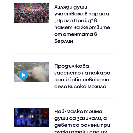
Хиляди души
участваха в парада
„Прага Прайд“ в
памет на жертвите
от атентата в
Берлин
Продължава
гасенето на пожара
край бобошевското
село Висока могила
Най-малко трима
души са загинали, а
девет са ранени при
руски атаки срещу