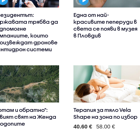
езидентът:
Една от най-
ржавата трябва да
красивите пеперуди в
дпомогне
света се появи в музея
мпаниите, които
в Пловдив
оизвеждат дронове
антидрон системи
отам и обратно":
Терапия за тяло Vela
вият свят на Женда
Shape на зона по избор
Родопите
40.60 €
58.00 €