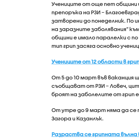
Учениците от още пет общини и
препоръка на РЗИ – Благоевгр
затворени до понеделник. По 
на заразните заболявания” къ
общини е имало паралелки с по
тип грип засяга основно учениц
Учениците от 12 области в гри
От 5 до 10 март във ваканция 
съобщават от РЗИ – Ловеч, ци
броят на заболелите от грип е 
От утре до 9 март няма да се
Загора и Казанлък.
Разраства се грипната вълна