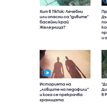
Хит в TikTok: Лечебни
Пр
или опасни са "дивите"
Дъ
басейни край
по
Железница?
ко
пр
и 
Историята на
"Д
„ловците на педофили”
Ди
и кога се прекрачва
в 
границата