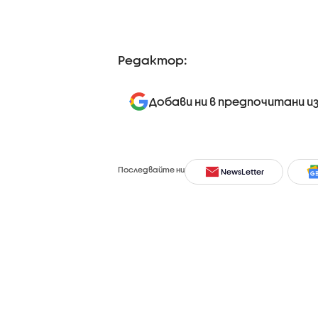
Редактор:
Добави ни в предпочитани и
Последвайте ни
NewsLetter