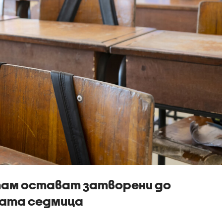
там остават затворени до
щата седмица