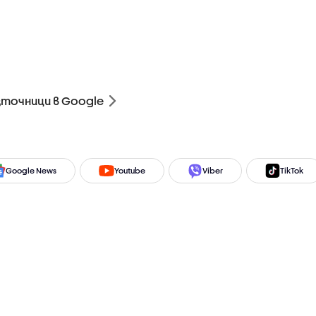
зточници в Google
Google News
Youtube
Viber
TikTok