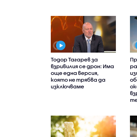
Тодор Тагарев за
Пр
взривилия се дрон: Има
ра
още една версия,
из
която не трябва да
о
изключваме
ок
вз
те