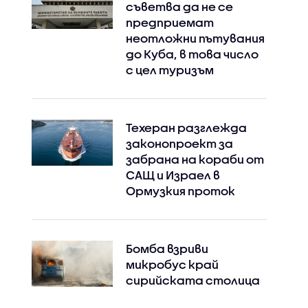
съветва да не се
предприемат
неотложни пътувания
до Куба, в това число
с цел туризъм
Техеран разглежда
законопроект за
забрана на кораби от
САЩ и Израел в
Ормузкия проток
Бомба взриви
микробус край
сирийската столица