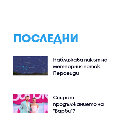
ПОСЛЕДНИ
Наближава пикът на
метеорния поток
Персеиди
Спират
продължанието на
"Барби"?