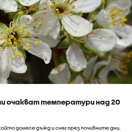
ни очакват температури над 20
ойто донесе дъжд и сняг през почивните дни,