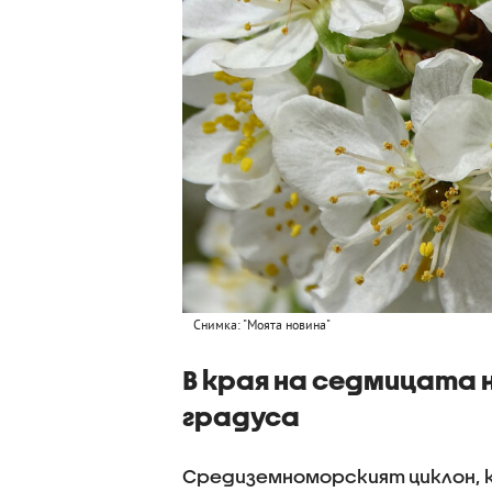
Снимка: "Моята новина"
В края на седмицата 
градуса
Средиземноморският циклон, к