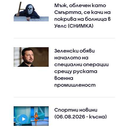
Мъж, облечен като
Смъртта, се качи на
покрива на болница в
Уелс (СНИМКА)
Зеленски обяви
началото на
специални операции
срещу руската
военна
промишленост
Спортни новини
(06.08.2026 - късна)