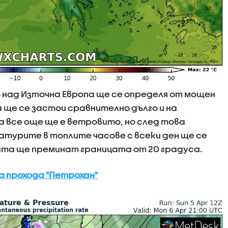
над Източна Европа ще се определя от мощен
 ще се застои сравнително дълго и на
а все още ще е ветровито, но след това
турите в топлите часове с всеки ден ще се
ата ще преминат границата от 20 градуса.
а прохода "Петрохан"