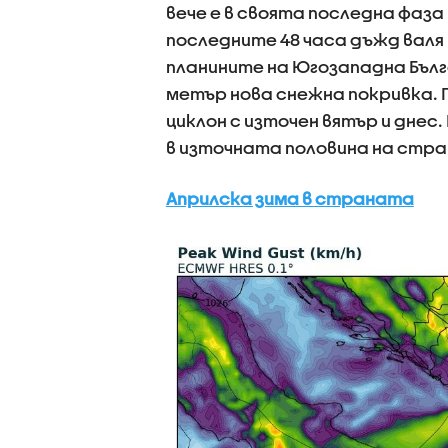
вече е в своята последна фаза 
последните 48 часа дъжд валя 
планините на Югозападна Бълг
метър нова снежна покривка.
циклон с източен вятър и днес.
в източната половина на стра
Априлска зима в страната