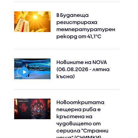
В Будапеща
регистрираха
температуратурен
рекорд от 41,1°C
Новините на NOVA
(06.08.2026 - лятна
късна)
Новооткритата
пещерна риба е
кръстена на
чудовището от
сериала "Странни
неща" (СНИМКИ)