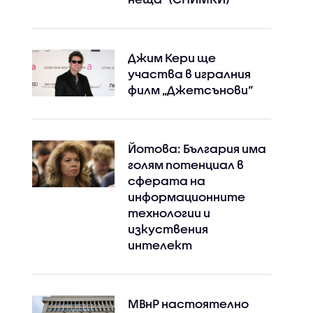
Джим Кери ще
участва в игралния
филм „Джетсънови“
Йотова: България има
голям потенциал в
сферата на
информационните
технологии и
изкуствения
интелект
МВнР настоятелно