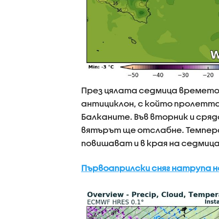
През цялата седмица времето 
антициклон, с който пролетта
Балканите. Във вторник и сряд
вятърът ще отслабне. Темпера
повишават и в края на седмиц
Първоаприлски сняг натрупа н