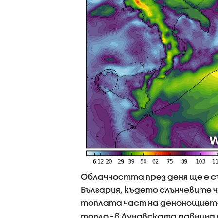
Облачността през деня ще е с
България, където слънчевите 
топлата част на денонощието 
топло - в Дунавската равнин