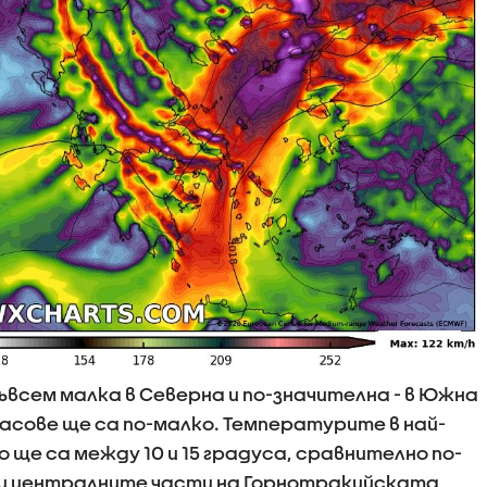
ъвсем малка в Северна и по-значителна - в Южна
часове ще са по-малко. Температурите в най-
ще са между 10 и 15 градуса, сравнително по-
а и централните части на Горнотракийската