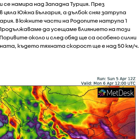
и се намира над Западна Турция. През
в цяла Южна България, а дълбок сняг затрупа
ария. В южните части на Родопите натрупа 1
 Продължаваме да усещаме влиянието на този
 Поривите около и след обяд ще са особено силни
ната, където тяхната скорост ще е над 50 км/ч.