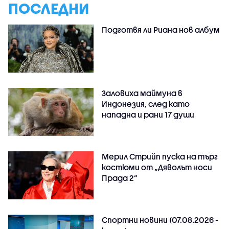
ПОСЛЕДНИ
Подготвя ли Риана нов албум
Заловиха маймуна в
Индонезия, след като
нападна и рани 17 души
Мерил Стрийп пуска на търг
костюми от „Дяволът носи
Прада 2“
Спортни новини (07.08.2026 -