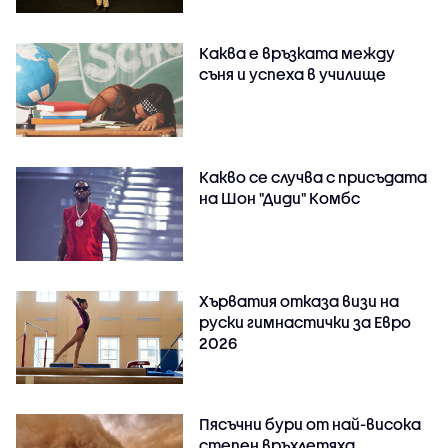
Каква е връзката между
съня и успеха в училище
Какво се случва с присъдата
на Шон "Диди" Комбс
Хърватия отказа визи на
руски гимнастички за Евро
2026
Пясъчни бури от най-висока
степен връхлетяха