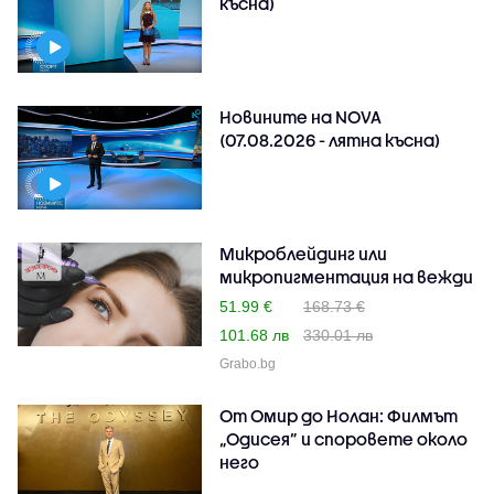
късна)
Новините на NOVA
(07.08.2026 - лятна късна)
Микроблейдинг или
микропигментация на вежди
51.99 €
168.73 €
101.68 лв
330.01 лв
Grabo.bg
От Омир до Нолан: Филмът
„Одисея” и споровете около
него