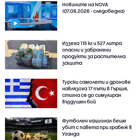
Новините на NOVA
(07.08.2026 - следобедна)
Иззеха 115 кг и 527 литра
опасни и забранени
продукти за растителна
защита
Турски самолети и дронове
навлязоха 17 пъти в Гърция,
стигна се до симулиран
въздушен бой
Футболен национал беше
убит с павета при грабеж в
Уганда