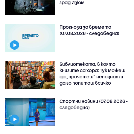
град Изюм
Прогноза за времето
(07.08.2026 - следобедна)
Библиотеката, в която
книгите са хора: Тук можеш
да „прочетеш“ непознат и
да го попиташ всичко
Спортни новини (07.08.2026 -
следобедна)