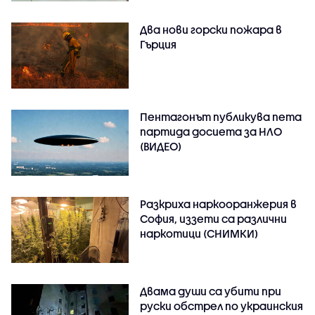
Два нови горски пожара в
Гърция
Пентагонът публикува пета
партида досиета за НЛО
(ВИДЕО)
Разкриха наркооранжерия в
София, иззети са различни
наркотици (СНИМКИ)
Двама души са убити при
руски обстрeл по украинския