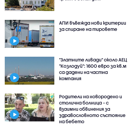
АПИ въвежда нови критерии
за спиране на тировете
"Златните ливади" около АЕЦ
"Козлодуй": 1600 евро за кв.м
са дадени на частна
компания
Родители на новородено и
столична болница – с
взаимни обвинения за
здравословното състояние
на бебето