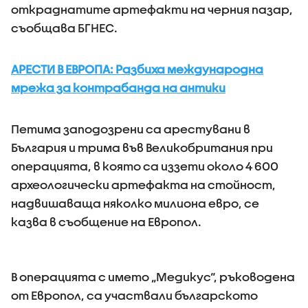
откраднатите артефакти на черния пазар,
съобщава БГНЕС.
АРЕСТИ В ЕВРОПА: Разбиха международна
мрежа за контрабанда на антики
Петима заподозрени са арестувани в
България и трима във Великобритания при
операцията, в която са иззети около 4 600
археологически артефакта на стойност,
надвишаваща няколко милиона евро, се
казва в съобщение на Европол.
В операцията с името „Медикус“, ръководена
от Европол, са участвали българското