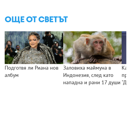
ОЩЕ ОТ СВЕТЪТ
Подготвя ли Риана нов
Заловиха маймуна в
Как
албум
Индонезия, след като
при
нападна и рани 17 души
"Ди