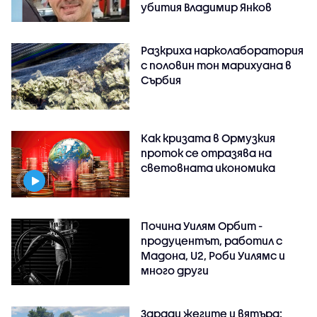
убития Владимир Янков
Разкриха нарколаборатория
с половин тон марихуана в
Сърбия
Как кризата в Ормузкия
проток се отразява на
световната икономика
Почина Уилям Орбит -
продуцентът, работил с
Мадона, U2, Роби Уилямс и
много други
Заради жегите и вятъра: