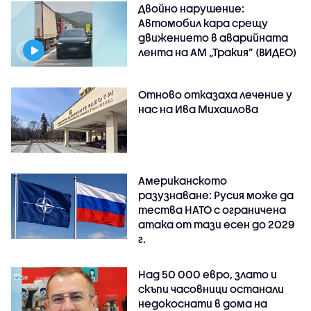
Двойно нарушение:
Автомобил кара срещу
движението в аварийната
лента на АМ „Тракия” (ВИДЕО)
Отново отказаха лечение у
нас на Ива Михаилова
Американското
разузнаване: Русия може да
тества НАТО с ограничена
атака от тази есен до 2029
г.
Над 50 000 евро, злато и
скъпи часовници останали
недокоснати в дома на