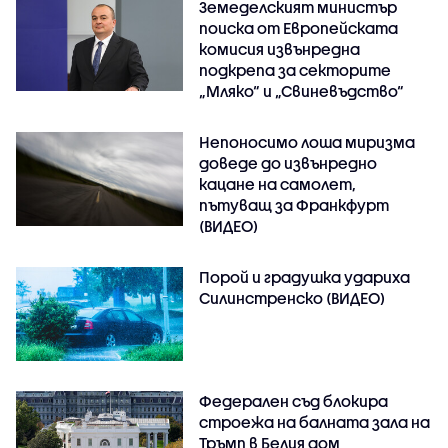
Земеделският министър
поиска от Европейската
комисия извънредна
подкрепа за секторите
„Мляко“ и „Свиневъдство“
Непоносимо лоша миризма
доведе до извънредно
кацане на самолет,
пътуващ за Франкфурт
(ВИДЕО)
Порой и градушка удариха
Силинстренско (ВИДЕО)
Федерален съд блокира
строежа на балната зала на
Тръмп в Белия дом