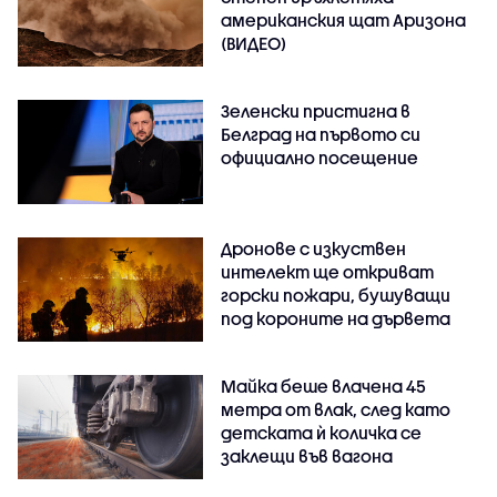
американския щат Аризона
(ВИДЕО)
Зеленски пристигна в
Белград на първото си
официално посещение
Дронове с изкуствен
интелект ще откриват
горски пожари, бушуващи
под короните на дървета
Майка беше влачена 45
метра от влак, след като
детската ѝ количка се
заклещи във вагона