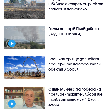
Обявиха екстремен риск от
пожари в Хасковско
Голям пожар в Пловдивско
(ВИДЕО+СНИМКИ)
Боди камери ще записват
проверките на строителни
обекти в София
Огнян Минчев: За победа на
президентските избори ще
трябват минимум 1,2 млн.
гласа