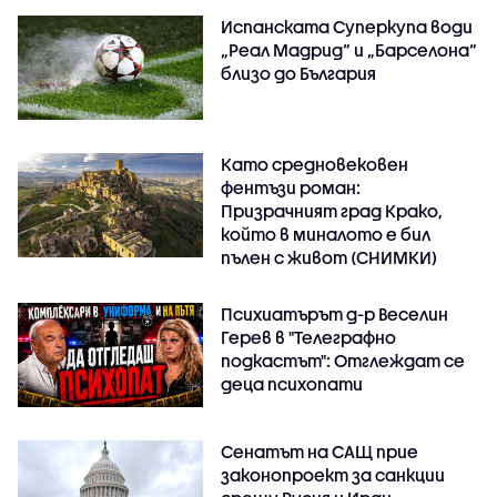
Испанската Суперкупа води
„Реал Мадрид“ и „Барселона“
близо до България
Като средновековен
фентъзи роман:
Призрачният град Крако,
който в миналото е бил
пълен с живот (СНИМКИ)
Психиатърът д-р Веселин
Герев в "Телеграфно
подкастът": Отглеждат се
деца психопати
Сенатът на САЩ прие
законопроект за санкции