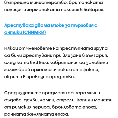
вътрешно министерство, британската
полиция и германската полиция в Бавария.
Арестуваха двама мъже за търговия с
антики (СНИМКИ)
Някои от членовете на престъпната група
са били арестувани при влизане в България,
след като във Великобритания са заловени
голям брой археологически артефакти,
скрити в превозно средство.
Сред иззетите предмети са керамични
съдове, делви, лампи, стрели, копия и монети
от римския период, бронзовата епоха,
ранната желязната епоха,