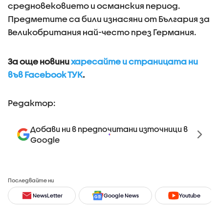
средновековието и османския период.
Предметите са били изнасяни от България за
Великобритания най-често през Германия.
За още новини
харесайте и страницата ни
във Facebook ТУК
.
Редактор:
Добави ни в предпочитани източници в
Google
Последвайте ни
NewsLetter
Google News
Youtube