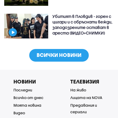
Убитият в Пловдив - горен с
цигари и с обръснати вежди,
заподозрените остават в
ареста (ВИДЕО+СНИМКИ)
ВСИЧКИ НОВИНИ
НОВИНИ
ТЕЛЕВИЗИЯ
Последни
На живо
Всичко от днес
Лицата на NOVA
Моята новина
Предавания и
сериали
Видео