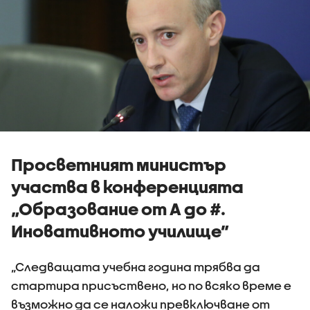
Просветният министър
участва в конференцията
„Образование от А до #.
Иновативното училище”
„Следващата учебна година трябва да
стартира присъствено, но по всяко време е
възможно да се наложи превключване от