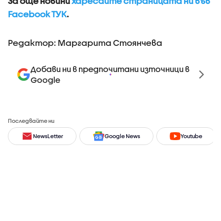
За още новини
харесайте страницата ни във
Facebook ТУК
.
Редактор: Маргарита Стоянчева
Добави ни в предпочитани източници в
Google
Последвайте ни
NewsLetter
Google News
Youtube