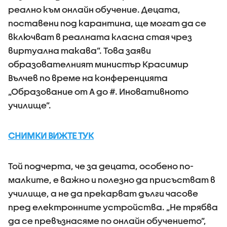
реално към онлайн обучение. Децата,
поставени под карантина, ще могат да се
включват в реалната класна стая чрез
виртуална такава”. Това заяви
образователният министър Красимир
Вълчев по време на конференцията
„Образование от А до #. Иновативното
училище”.
СНИМКИ ВИЖТЕ ТУК
Той подчерта, че за децата, особено по-
малките, е важно и полезно да присъстват в
училище, а не да прекарват дълги часове
пред електронните устройства. „Не трябва
да се превъзнасяме по онлайн обучението”,