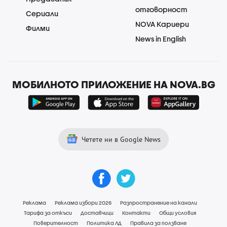
отговорност
Сериали
NOVA Кариери
Филми
News in English
МОБИЛНОТО ПРИЛОЖЕНИЕ НА NOVA.BG
Четете ни в Google News
Реклама
Реклама избори 2026
Разпространение на канали
Тарифа за откъси
Доставчици
Контакти
Общи условия
Поверителност
Политика ЛД
Правила за ползване