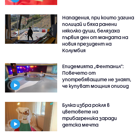
Нападения, при които загина
полицай и бяха ранени
няколко души, белязаха
първия ден от мандата на
новия президент на
Колумбия
Епидемията „Фентанил”:
Повечето от
употребяващите не знаят,
че купуват мощния опиоид
Булка избра рокля в
цветовете на
трибагреника заради
детска мечта