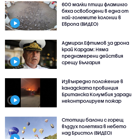
600 малки птици фламинго
бяха освободени в една от
най-големите колонии в
Европа (ВИДЕО)
Адмирал Ефтимов за дрона
край Кардам: Няма
преднамерени действия
срещу България
Извънредно положение в
канадската провинция
Британска Колумбия заради
неконтролируем пожар
Стотици балони с горещ
въздух полетяха в небето
над Бристол (ВИДЕО)