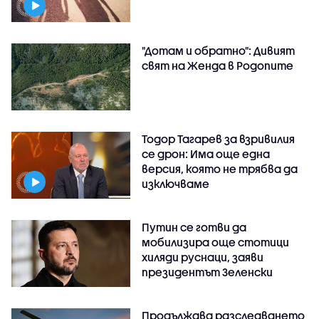
"Дотам и обратно": Дивият
свят на Женда в Родопите
Тодор Тагарев за взривилия
се дрон: Има още една
версия, която не трябва да
изключваме
Путин се готви да
мобилизира още стотици
хиляди руснаци, заяви
президентът Зеленски
Продължава разследването