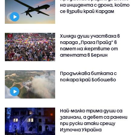
на инцидента с дрона, който
се взриви край Кардам
Хиляди души участваха в
парада „Прага Прайд“ в
памет на жертвите от
атентата в Берлин
Продължава битката с
пожара край Бобошево
Най-малко трима души са
загинали, а девет са ранени
при руски атаки срещу
Източна Украйна