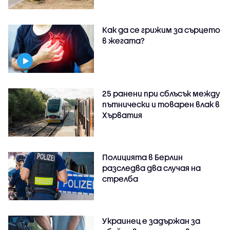
Как да се грижим за сърцето
в жегата?
25 ранени при сблъсък между
пътнически и товарен влак в
Хърватия
Полицията в Берлин
разследва два случая на
стрелба
Украинец е задържан за