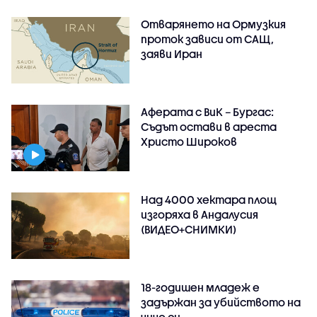
Отварянето на Ормузкия
проток зависи от САЩ,
заяви Иран
Аферата с ВиК – Бургас:
Съдът остави в ареста
Христо Широков
Над 4000 хектара площ
изгоряха в Андалусия
(ВИДЕО+СНИМКИ)
18-годишен младеж е
задържан за убийството на
чичо си