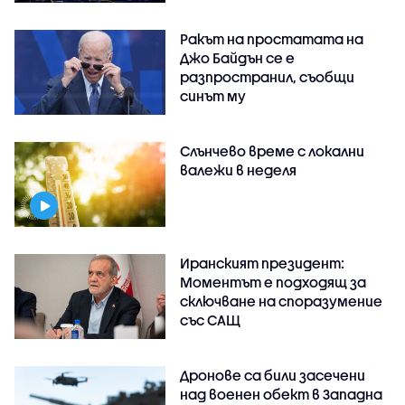
Ракът на простатата на
Джо Байдън се е
разпространил, съобщи
синът му
Слънчево време с локални
валежи в неделя
Иранският президент:
Моментът е подходящ за
сключване на споразумение
със САЩ
Дронове са били засечени
над военен обект в Западна