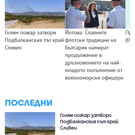
Голям пожар затвори
Йотова: Славните
Про
Подбалканския път край
флотски традиции на
(09
Сливен
България намират
продължение в
дръзновението на най-
младото попълнение от
военноморски офицери
ПОСЛЕДНИ
Голям пожар затвори
Подбалканския път край
Сливен