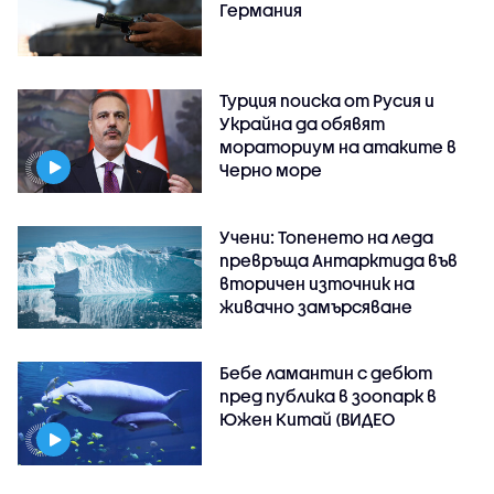
Германия
Турция поиска от Русия и
Украйна да обявят
мораториум на атаките в
Черно море
Учени: Топенето на леда
превръща Антарктида във
вторичен източник на
живачно замърсяване
Бебе ламантин с дебют
пред публика в зоопарк в
Южен Китай (ВИДЕО