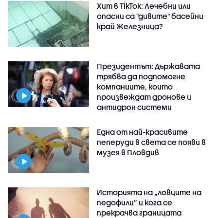
Хит в TikTok: Лечебни или
опасни са "дивите" басейни
край Железница?
Президентът: Държавата
трябва да подпомогне
компаниите, които
произвеждат дронове и
антидрон системи
Една от най-красивите
пеперуди в света се появи в
музея в Пловдив
Историята на „ловците на
педофили” и кога се
прекрачва границата