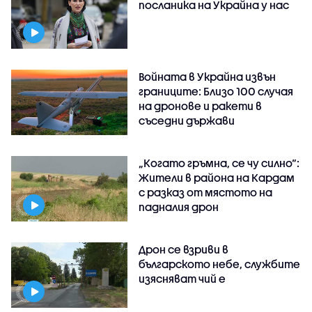
посланика на Украйна у нас
Войната в Украйна извън
границите: Близо 100 случая
на дронове и ракети в
съседни държави
„Когато гръмна, се чу силно“:
Жители в района на Кардам
с разказ от мястото на
падналия дрон
Дрон се взриви в
българското небе, службите
изясняват чий е