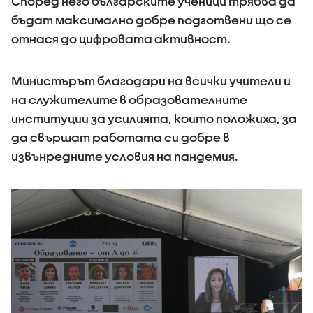
Според него българските ученици трябва да
бъдат максимално добре подготвени що се
отнася до цифровата активност.
Министърът благодари на всички учители и
на служителите в образователните
институции за усилията, които положиха, за
да свършат работата си добре в
извънредните условия на пандемия.