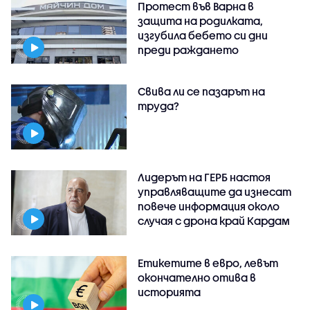
Протест във Варна в
защита на родилката,
изгубила бебето си дни
преди раждането
Свива ли се пазарът на
труда?
Лидерът на ГЕРБ настоя
управляващите да изнесат
повече информация около
случая с дрона край Кардам
Етикетите в евро, левът
окончателно отива в
историята