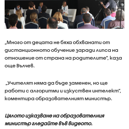
„Много от децата не бяха обхванати от
дистанционното обучение заради липса на
отношение от страна на родителите”, каза
още Вълчев.
„Учителят няма да бъде заменен, но ще
работи с алгоритми и изкуствен интелект”,
коментира образователният министър.
Цялото изказване на образователния
министър гледайте във видеото.