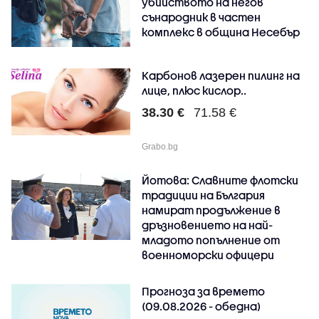
убийството на негов
сънародник в частен
комплекс в община Несебър
Карбонов лазерен пилинг на
лице, плюс кислор..
38.30 €
71.58 €
Grabo.bg
Йотова: Славните флотски
традиции на България
намират продължение в
дръзновението на най-
младото попълнение от
военноморски офицери
Прогноза за времето
(09.08.2026 - обедна)