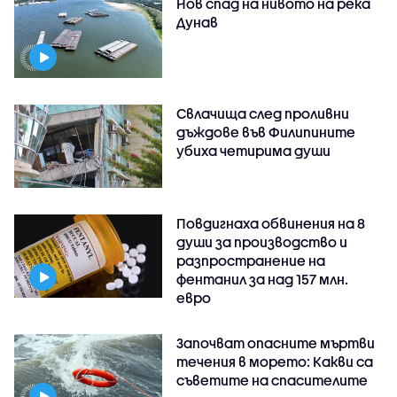
Нов спад на нивото на река
Дунав
Свлачища след проливни
дъждове във Филипините
убиха четирима души
Повдигнаха обвинения на 8
души за производство и
разпространение на
фентанил за над 157 млн.
евро
Започват опасните мъртви
течения в морето: Какви са
съветите на спасителите