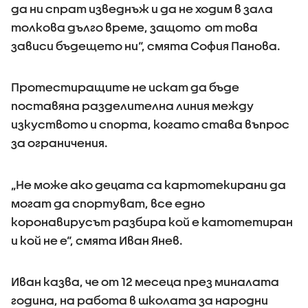
да ни спрат изведнъж и да не ходим в зала
толкова дълго време, защото от това
зависи бъдещето ни“, смята София Панова.
Протестиращите не искат да бъде
поставяна разделителна линия между
изкуството и спорта, когато става въпрос
за ограничения.
„Не може ако децата са картотекирани да
могат да спортуват, все едно
коронавирусът разбира кой е катотетиран
и кой не е“, смята Иван Янев.
Иван казва, че от 12 месеца през миналата
година, на работа в школата за народни