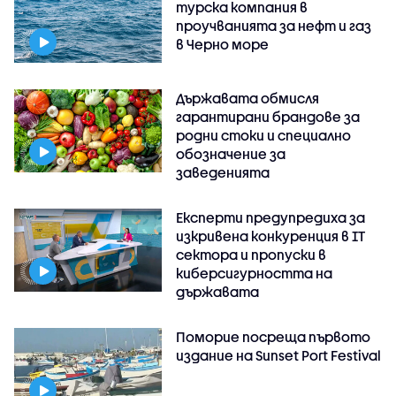
турска компания в
проучванията за нефт и газ
в Черно море
Държавата обмисля
гарантирани брандове за
родни стоки и специално
обозначение за
заведенията
Експерти предупредиха за
изкривена конкуренция в IT
сектора и пропуски в
киберсигурността на
държавата
Поморие посреща първото
издание на Sunset Port Festival