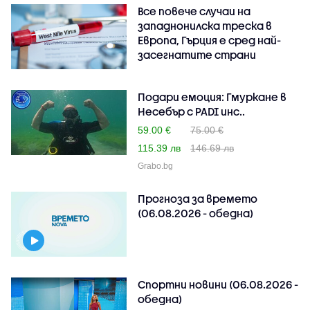
Все повече случаи на
западнонилска треска в
Европа, Гърция е сред най-
засегнатите страни
Подари емоция: Гмуркане в
Несебър с PADI инс..
59.00 €
75.00 €
115.39 лв
146.69 лв
Grabo.bg
Прогноза за времето
(06.08.2026 - обедна)
Спортни новини (06.08.2026 -
обедна)