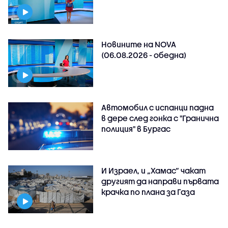
Новините на NOVA
(06.08.2026 - обедна)
Автомобил с испанци падна
в дере след гонка с "Гранична
полиция" в Бургас
И Израел, и „Хамас“ чакат
другият да направи първата
крачка по плана за Газа