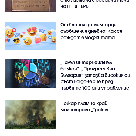
на ПП и ГЕРБ
От Япония до милиарди
съобщения дневно: Как се
раждат емоджитата
„Галъп интернешънъл
болкан“: „Прогресивна
България“ запазва високия си
ръст на доверие през
първите 100 дни управление
Пожар пламна край
магистрала „Тракия“