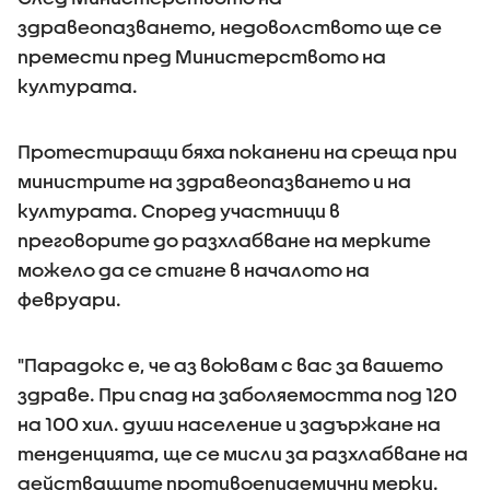
здравеопазването, недоволството ще се
премести пред Министерството на
културата.
Протестиращи бяха поканени на среща при
министрите на здравеопазването и на
културата. Според участници в
преговорите до разхлабване на мерките
можело да се стигне в началото на
февруари.
"Парадокс е, че аз воювам с вас за вашето
здраве. При спад на заболяемостта под 120
на 100 хил. души население и задържане на
тенденцията, ще се мисли за разхлабване на
действащите противоепидемични мерки.