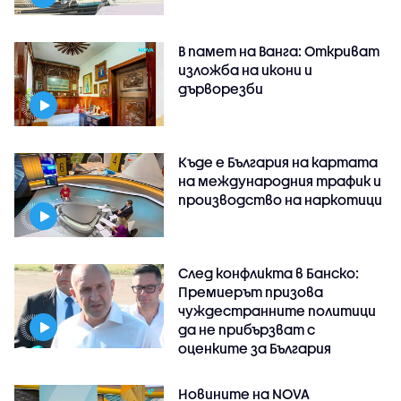
В памет на Ванга: Откриват
изложба на икони и
дърворезби
Къде е България на картата
на международния трафик и
производство на наркотици
След конфликта в Банско:
Премиерът призова
чуждестранните политици
да не прибързват с
оценките за България
Новините на NOVA