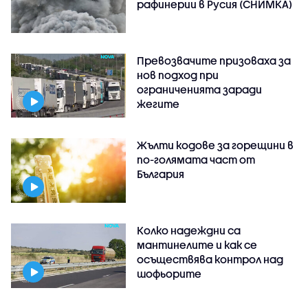
рафинерии в Русия (СНИМКА)
Превозвачите призоваха за
нов подход при
ограниченията заради
жегите
Жълти кодове за горещини в
по-голямата част от
България
Колко надеждни са
мантинелите и как се
осъществява контрол над
шофьорите