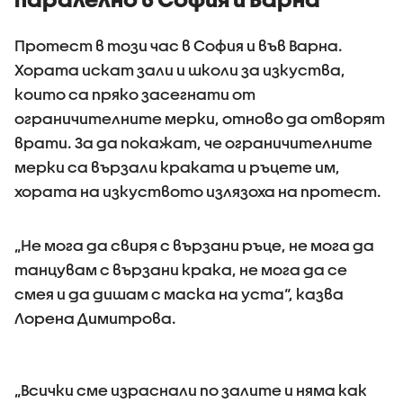
Протест в този час в София и във Варна.
Хората искат зали и школи за изкуства,
които са пряко засегнати от
ограничителните мерки, отново да отворят
врати. За да покажат, че ограничителните
мерки са вързали краката и ръцете им,
хората на изкуството излязоха на протест.
„Не мога да свиря с вързани ръце, не мога да
танцувам с вързани крака, не мога да се
смея и да дишам с маска на уста“, казва
Лорена Димитрова.
„Всички сме израснали по залите и няма как