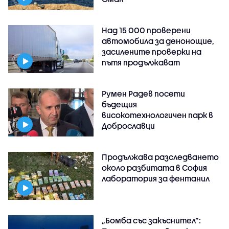
Над 15 000 проверени
автомобила за денонощие,
засилените проверки на
пътя продължават
Румен Радев посети
бъдещия
високотехнологичен парк в
Доброславци
Продължава разследването
около разбитата в София
лаборатория за фентанил
„Бомба със закъснител“: