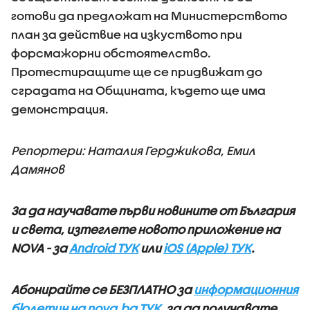
готови да предложат на Министерството
план за действие на изкуството при
форсмажорни обстоятелство.
Протестиращите ще се придвижат до
сградата на Общината, където ще има
демонстрация.
Репортери: Наталия Герджикова, Емил
Дамянов
За да научавате първи новините от България
и света, изтеглете новото приложение на
NOVA - за
Android ТУК
или
iOS (Apple) ТУК
.
Абонирайте се БЕЗПЛАТНО за
информационния
бюлетин на nova.bg ТУК
, за да получавате