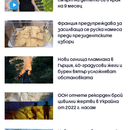
на 9 месец
Франция предупреждава за
засилваща се руска намеса
преди президентските
избори
Нови огнища пламнаха в
Гърция, 40-градусови жеги и
бурен вятър усложняват
обстановката
ООН отчете рекорден брой
цивилни жертви в Украйна
от 2022 г. насам