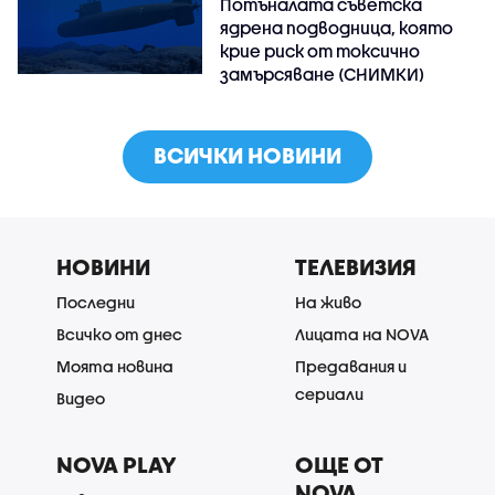
Потъналата съветска
ядрена подводница, която
крие риск от токсично
замърсяване (СНИМКИ)
ВСИЧКИ НОВИНИ
НОВИНИ
ТЕЛЕВИЗИЯ
Последни
На живо
Всичко от днес
Лицата на NOVA
Моята новина
Предавания и
сериали
Видео
NOVA PLAY
ОЩЕ ОТ
NOVA