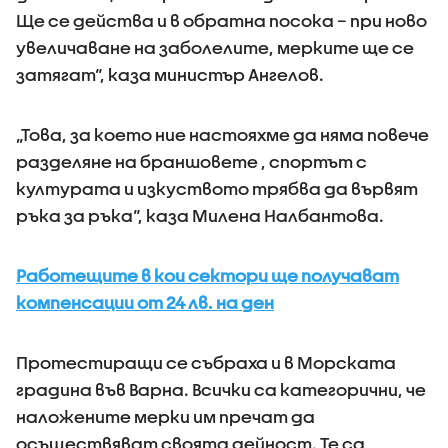
Ще се действа и в обратна посока – при ново
увеличаване на заболелите, мерките ще се
затягат“, каза министър Ангелов.
„Това, за което ние настояхме да няма повече
разделяне на браншовете , спортът с
културата и изкуството трябва да вървят
ръка за ръка“, каза Милена Налбантова.
Работещите в кои сектори ще получават
компенсации от 24 лв. на ден
Протестиращи се събраха и в Морската
градина във Варна. Всички са категорични, че
наложените мерки им пречат да
осъществяват своята дейност. Те са