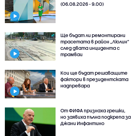
(06.08.2026 - 9.00)
Ще бъдат ли ремонтирани
трасетата в район „Люлин”
след двата инцидента с
трамваи
Кои ще бъдат решаващите
фактори в президентската
надпревара
От ФИФА признаха грешки,
но заявиха пълна подкрепа за
Джани Инфантино