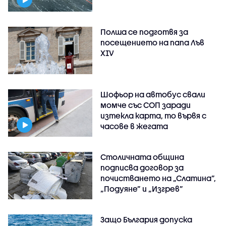
Полша се подготвя за
посещението на папа Лъв
XIV
Шофьор на автобус свали
момче със СОП заради
изтекла карта, то вървя с
часове в жегата
Столичната община
подписва договор за
почистването на „Слатина”,
„Подуяне” и „Изгрев”
Защо България допуска