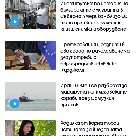
Институтът по история на
българските емигранти в
Северна Америка - близо 60
тона архивни документи,
книги, снимки и оборудване
Претърсвания и разпити в
два града по разследване за
злоупотреби с
евросредства във ВиК-
Кърджали
Иран и Оман се разбраха за
маршрута на търговските
кораби през Ормузкия
проток
Родилка от Варна търси
истината за внезапната
смърт на детето си в края