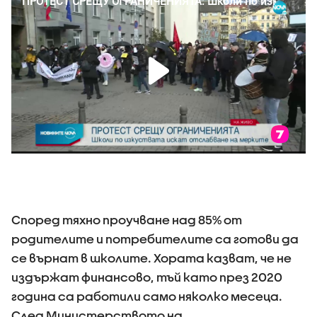
Според тяхно проучване над 85% от
родителите и потребителите са готови да
се върнат в школите. Хората казват, че не
издържат финансово, тъй като през 2020
година са работили само няколко месеца.
След Министерството на