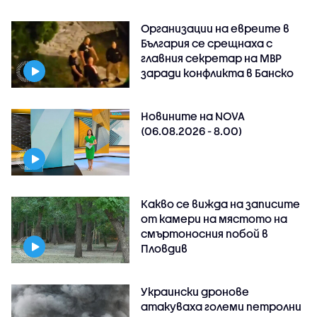
Организации на евреите в
България се срещнаха с
главния секретар на МВР
заради конфликта в Банско
Новините на NOVA
(06.08.2026 - 8.00)
Какво се вижда на записите
от камери на мястото на
смъртоносния побой в
Пловдив
Украински дронове
атакуваха големи петролни