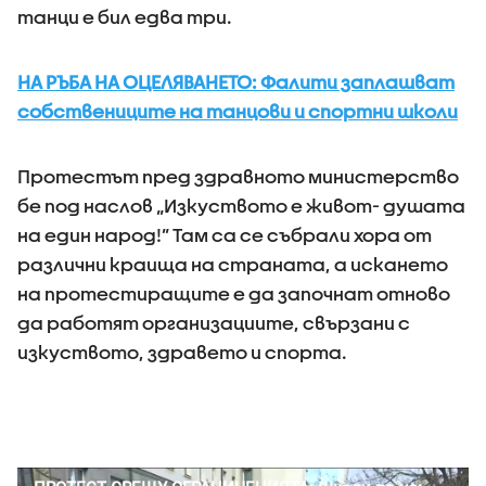
танци е бил едва три.
НА РЪБА НА ОЦЕЛЯВАНЕТО: Фалити заплашват
собствениците на танцови и спортни школи
Протестът пред здравното министерство
бе под наслов „Изкуството е живот- душата
на един народ!” Там са се събрали хора от
различни краища на страната, а искането
на протестиращите е да започнат отново
да работят организациите, свързани с
изкуството, здравето и спорта.