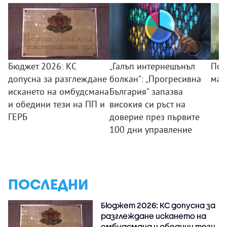
Бюджет 2026: КС
„Галъп интернешънъл
Пож
допусна за разглеждане
болкан“: „Прогресивна
маг
искането на омбудсмана
България“ запазва
и обедини тези на ПП и
високия си ръст на
ГЕРБ
доверие през първите
100 дни управление
ПОСЛЕДНИ
Бюджет 2026: КС допусна за
разглеждане искането на
омбудсмана и обедини тези