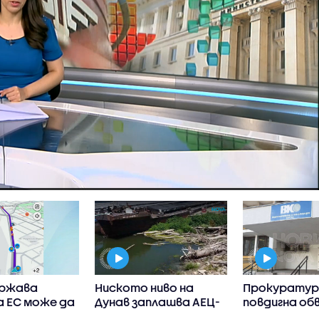
ържава
Ниското ниво на
Прокурату
а ЕС може да
Дунав заплашва АЕЦ-
повдигна об
ограничи
овете в Европа
на бившия ше