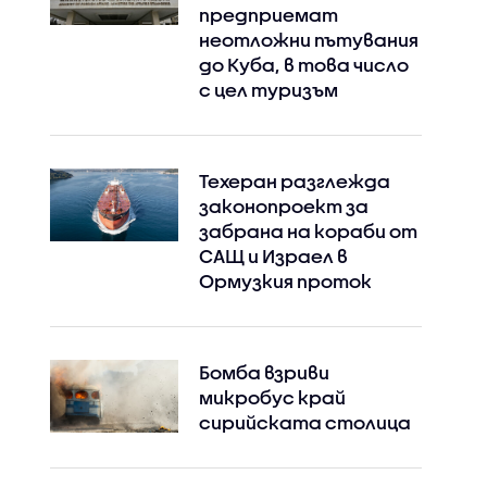
предприемат
неотложни пътувания
до Куба, в това число
с цел туризъм
Техеран разглежда
законопроект за
забрана на кораби от
САЩ и Израел в
Ормузкия проток
Бомба взриви
микробус край
сирийската столица