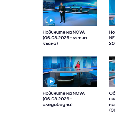
Новините на NOVA
Но
(06.08.2026 - лятна
NE
късна)
20
Новините на NOVA
Об
(06.08.2026 -
ин
следобедна)
на
(0