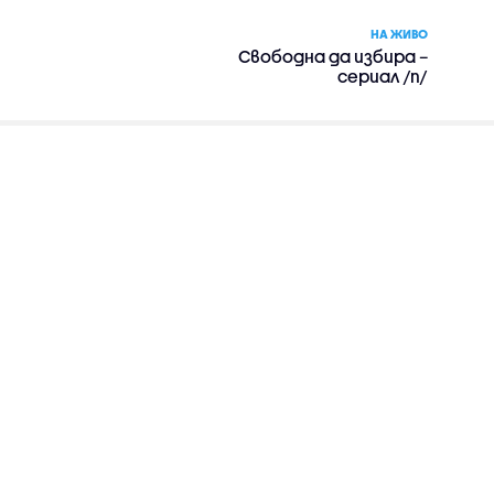
НА ЖИВО
Свободна да избира –
сериал /п/