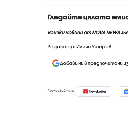
лиматичните
споделя
ени, такива
приложе
Гледайте цялата еми
ния ще
информа
стяват
проверки
Всички новини от NOVA NEWS г
Редактор: Илиян Ушеров
Добави ни в предпочитани и
Последвайте ни
NewsLetter