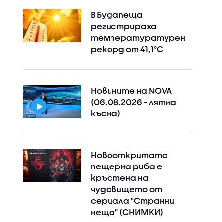
В Будапеща
регистрираха
температуратурен
рекорд от 41,1°C
Новините на NOVA
(06.08.2026 - лятна
късна)
Новооткритата
пещерна риба е
кръстена на
чудовището от
сериала "Странни
неща" (СНИМКИ)