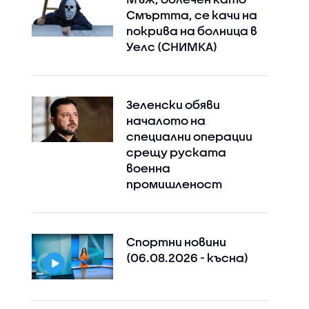
Смъртта, се качи на
покрива на болница в
Уелс (СНИМКА)
Зеленски обяви
началото на
специални операции
срещу руската
военна
промишленост
Спортни новини
(06.08.2026 - късна)