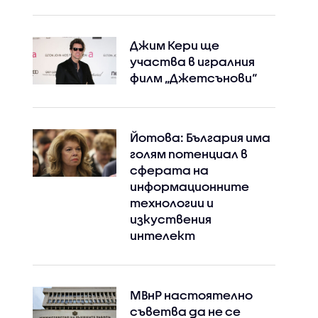
Джим Кери ще
участва в игралния
филм „Джетсънови“
Йотова: България има
голям потенциал в
сферата на
информационните
технологии и
изкуствения
интелект
МВнР настоятелно
съветва да не се