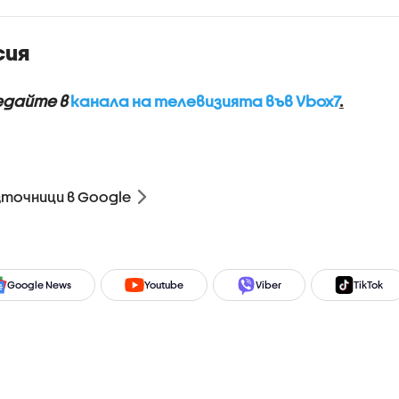
нето в
Бургас
ния на
сия
ция къде има
 на пътя
ледайте в
канала на телевизията във Vbox7
.
зточници в Google
Google News
Youtube
Viber
TikTok