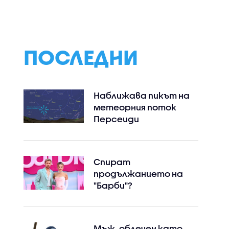
ПОСЛЕДНИ
Наближава пикът на
метеорния поток
Персеиди
Спират
Instagram
Facebook
продължанието на
"Барби"?
Мъж, облечен като