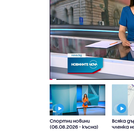
 Иван Иванов:
Спортни новини
Всяка д
ите нива на
(06.08.2026 - късна)
членка н
в са последица
реши да 