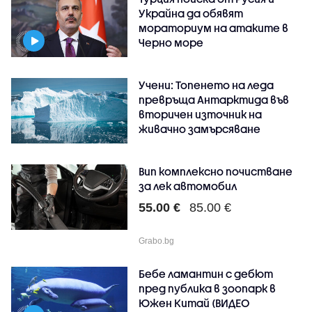
Украйна да обявят
мораториум на атаките в
Черно море
Учени: Топенето на леда
превръща Антарктида във
вторичен източник на
живачно замърсяване
Вип комплексно почистване
за лек автомобил
55.00 €
85.00 €
Grabo.bg
Бебе ламантин с дебют
пред публика в зоопарк в
Южен Китай (ВИДЕО