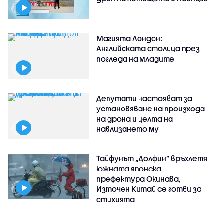
Магията Лондон:
Английската столица през
погледа на младите
Депутати настояват за
установяване на произхода
на дрона и целта на
навлизането му
Тайфунът „Долфин” връхлетя
южната японска
префектура Окинава,
Източен Китай се готви за
стихията