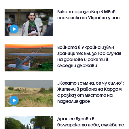
Викат на разговор в МВнР
посланика на Украйна у нас
Войната в Украйна извън
границите: Близо 100 случая
на дронове и ракети в
съседни държави
„Когато гръмна, се чу силно“:
Жители в района на Кардам
с разказ от мястото на
падналия дрон
Дрон се взриви в
българското небе, службите