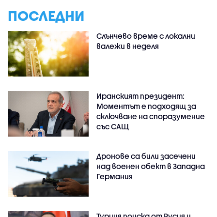
ПОСЛЕДНИ
Слънчево време с локални
валежи в неделя
Иранският президент:
Моментът е подходящ за
сключване на споразумение
със САЩ
Дронове са били засечени
над военен обект в Западна
Германия
Турция поиска от Русия и