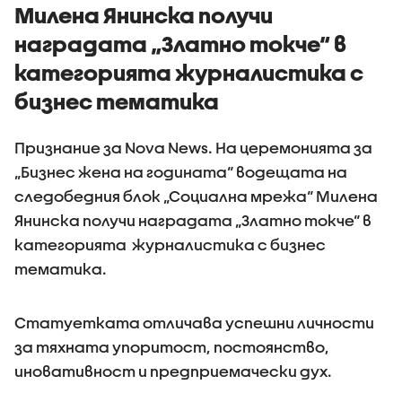
Милена Янинска получи
наградата „Златно токче“ в
категорията журналистика с
бизнес тематика
Признание за Nova News. На церемонията за
„Бизнес жена на годината“ водещата на
следобедния блок „Социална мрежа“ Милена
Янинска получи наградата „Златно токче“ в
категорията журналистика с бизнес
тематика.
Статуетката отличава успешни личности
за тяхната упоритост, постоянство,
иновативност и предприемачески дух.