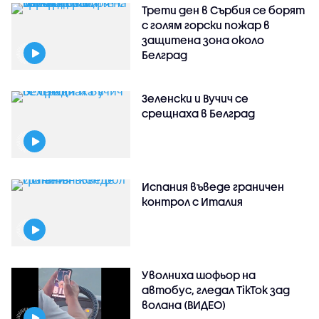
Трети ден в Сърбия се борят
с голям горски пожар в
защитена зона около
Белград
Зеленски и Вучич се
срещнаха в Белград
Испания въведе граничен
контрол с Италия
Уволниха шофьор на
автобус, гледал TikTok зад
волана (ВИДЕО)