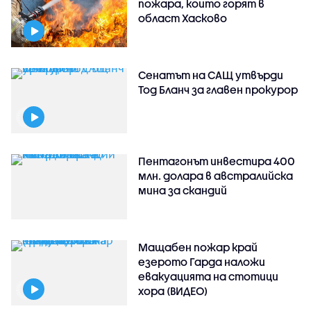
пожара, които горят в
област Хасково
Сенатът на САЩ утвърди
Тод Бланч за главен прокурор
Пентагонът инвестира 400
млн. долара в австралийска
мина за скандий
Мащабен пожар край
езерото Гарда наложи
евакуацията на стотици
хора (ВИДЕО)