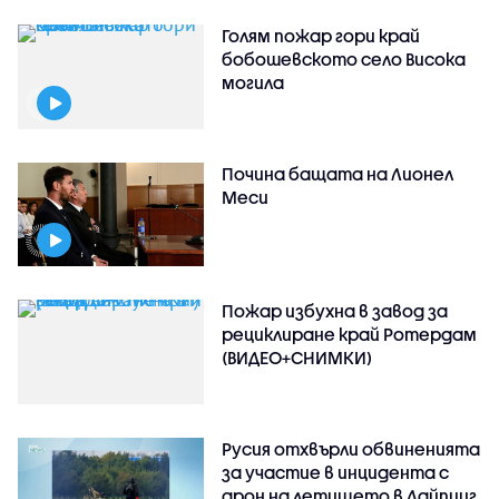
Голям пожар гори край
бобошевското село Висока
могила
Почина бащата на Лионел
Меси
Пожар избухна в завод за
рециклиране край Ротердам
(ВИДЕО+СНИМКИ)
Русия отхвърли обвиненията
за участие в инцидента с
дрон на летището в Лайпциг