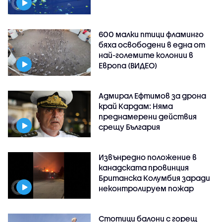
600 малки птици фламинго
бяха освободени в една от
най-големите колонии в
Европа (ВИДЕО)
Адмирал Ефтимов за дрона
край Кардам: Няма
преднамерени действия
срещу България
Извънредно положение в
канадската провинция
Британска Колумбия заради
неконтролируем пожар
Стотици балони с горещ