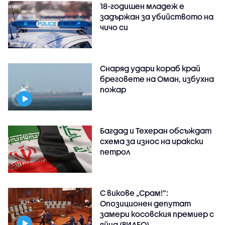
18-годишен младеж е
задържан за убийството на
чичо си
Снаряд удари кораб край
бреговете на Оман, избухна
пожар
Багдад и Техеран обсъждат
схема за износ на иракски
петрол
С викове „Срам!“:
Опозиционен депутат
замери косовския премиер с
яйца (ВИДЕО)