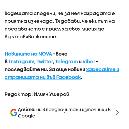
Водещата сподели, че за нея наградата е
приятна изненада. Тя добави, че екипът на
предаването е приел за своя мисия да
вдъхновява жените.
Новините на NOVA
- вече
в
Instagram
,
Twitter
,
Telegram
и
Viber
-
последвайте ни.
За още новини
харесайте и
страницата ни във Facebook
.
Редактор: Илиян Ушеров
Добави ни в предпочитани източници в
Google