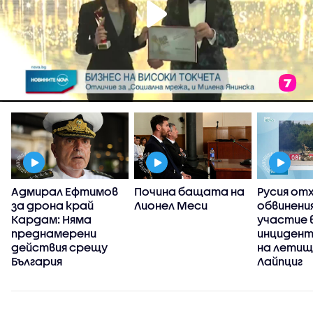
Адмирал Ефтимов
Почина бащата на
Русия от
за дрона край
Лионел Меси
обвинени
Кардам: Няма
участие 
преднамерени
инцидент
действия срещу
на летищ
България
Лайпциг