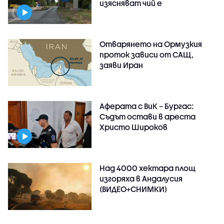
изясняват чий е
Отварянето на Ормузкия
проток зависи от САЩ,
заяви Иран
Аферата с ВиК – Бургас:
Съдът остави в ареста
Христо Широков
Над 4000 хектара площ
изгоряха в Андалусия
(ВИДЕО+СНИМКИ)