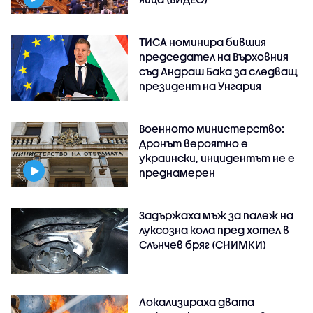
ТИСА номинира бившия
председател на Върховния
съд Андраш Бака за следващ
президент на Унгария
Военното министерство:
Дронът вероятно е
украински, инцидентът не е
преднамерен
Задържаха мъж за палеж на
луксозна кола пред хотел в
Слънчев бряг (СНИМКИ)
Локализираха двата