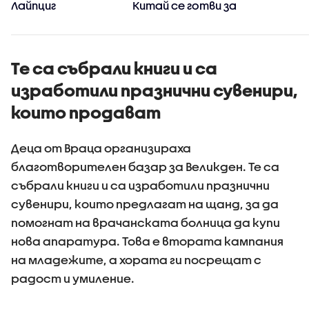
Лайпциг
Китай се готви за
стихията
Те са събрали книги и са
изработили празнични сувенири,
които продават
Деца от Враца организираха
благотворителен базар за Великден. Те са
събрали книги и са изработили празнични
сувенири, които предлагат на щанд, за да
помогнат на врачанската болница да купи
нова апаратура. Това е втората кампания
на младежите, а хората ги посрещат с
радост и умиление.