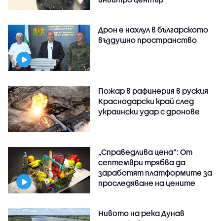
Дрон е нахлул в българското
въздушно пространство
Пожар в рафинерия в руския
Краснодарски край след
украински удар с дронове
„Справедлива цена“: От
септември трябва да
заработят платформите за
проследяване на цените
Нивото на река Дунав