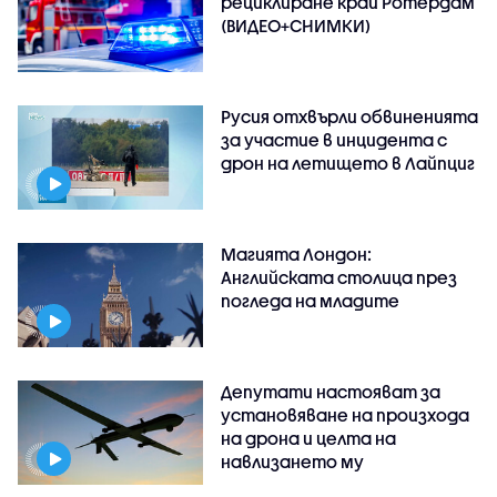
рециклиране край Ротердам
(ВИДЕО+СНИМКИ)
Русия отхвърли обвиненията
за участие в инцидента с
дрон на летището в Лайпциг
Магията Лондон:
Английската столица през
погледа на младите
Депутати настояват за
установяване на произхода
на дрона и целта на
навлизането му