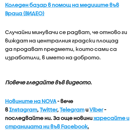
Коледен базар в помощ на медиците във
Враца (ВИДЕО)
Случайни минувачи се радват, че отново ги
виждат на централния градски площад
да продават предмети, които сами са
изработили, в името на доброто.
Повече гледайте във видеото.
Новините на NOVA
- вече
в
Instagram
,
Twitter
,
Telegram
и
Viber
-
последвайте ни.
За още новини
харесайте и
страницата ни във Facebook
.