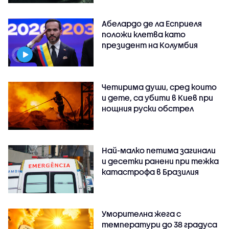
Абелардо де ла Есприеля
положи клетва като
президент на Колумбия
Четирима души, сред които
и дете, са убити в Киев при
нощния руски обстрел
Най-малко петима загинали
и десетки ранени при тежка
катастрофа в Бразилия
Уморителна жега с
температури до 38 градуса