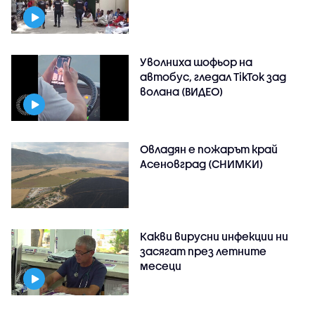
Уволниха шофьор на
автобус, гледал TikTok зад
волана (ВИДЕО)
Овладян е пожарът край
Асеновград (СНИМКИ)
Какви вирусни инфекции ни
засягат през летните
месеци