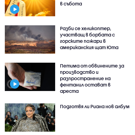
в събота
Разби се хеликоптер,
участващ в борбата с
горските пожари в
американския щат Юта
Петима от обвинените за
производство и
разпространение на
фентанил остават в
ареста
Подготвя ли Риана нов албум