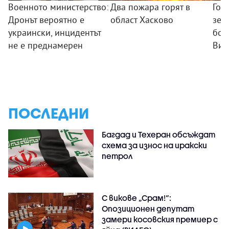
Военното министерство:
Два пожара горят в
Гол
Дронът вероятно е
област Хасково
зем
украински, инцидентът
боб
не е преднамерен
Вис
ПОСЛЕДНИ
Багдад и Техеран обсъждат
схема за износ на иракски
петрол
С викове „Срам!“:
Опозиционен депутат
замери косовския премиер с