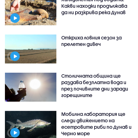
Какви находки продължава
да ни разкрива река Дунав
Откриха ловния сезон за
прелетен дивеч
Столичната община ще
раздава безплатна вода и
през почивните дни заради
горещините
Мобилна лаборатория ще
следи движението на
есетровите риби по Дунав и
Черно море