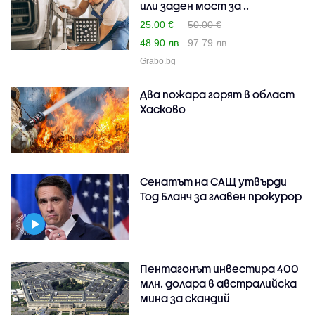
или заден мост за ..
25.00 €
50.00 €
48.90 лв
97.79 лв
Grabo.bg
Два пожара горят в област
Хасково
Сенатът на САЩ утвърди
Тод Бланч за главен прокурор
Пентагонът инвестира 400
млн. долара в австралийска
мина за скандий