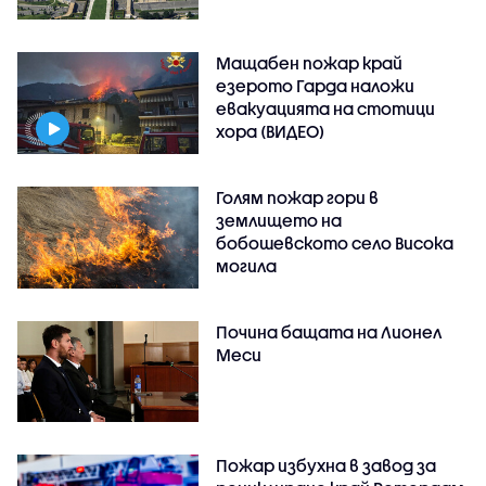
Мащабен пожар край
езерото Гарда наложи
евакуацията на стотици
хора (ВИДЕО)
Голям пожар гори в
землището на
бобошевското село Висока
могила
Почина бащата на Лионел
Меси
Пожар избухна в завод за