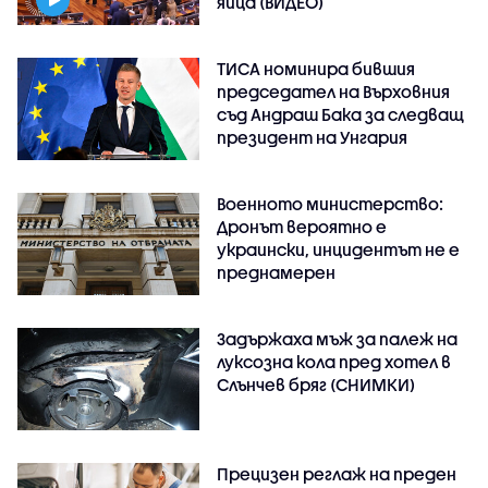
яйца (ВИДЕО)
ТИСА номинира бившия
председател на Върховния
съд Андраш Бака за следващ
президент на Унгария
Военното министерство:
Дронът вероятно е
украински, инцидентът не е
преднамерен
Задържаха мъж за палеж на
луксозна кола пред хотел в
Слънчев бряг (СНИМКИ)
Прецизен реглаж на преден