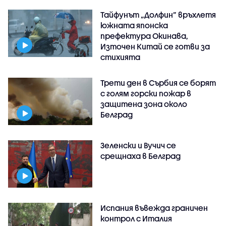
Тайфунът „Долфин” връхлетя
южната японска
префектура Окинава,
Източен Китай се готви за
стихията
Трети ден в Сърбия се борят
с голям горски пожар в
защитена зона около
Белград
Зеленски и Вучич се
срещнаха в Белград
Испания въвежда граничен
контрол с Италия