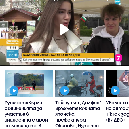
Русия отхвърли
Тайфунът „Долфин”
Уволниха
обвиненията за
връхлетя южната
на автоб
участие в
японска
TikTok за
инцидента с дрон
префектура
(ВИДЕО)
на летището в
Окинава, Източен