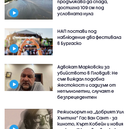
продължава да спада,
достигна 109 см под
условната нула
НАП постави под
наблюдение два фестивала
в Бургаско
Адвокат Марковски за
убийството в Пловдив: Не
съм виждал подобна
жестокост и садизъм от
непълнолетни, случаят е
безпрецедентен
Режисьорът на „Добрият Уил
Хънтинг“ Гас Ван Сант - за
киното, Кърт Кобейн и новия