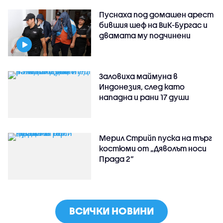
Пуснаха под домашен арест
бившия шеф на ВиК-Бургас и
двамата му подчинени
Заловиха маймуна в
Индонезия, след като
нападна и рани 17 души
Мерил Стрийп пуска на търг
костюми от „Дяволът носи
Прада 2“
ВСИЧКИ НОВИНИ