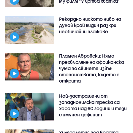
му филм "Мъртва хватка"
Рекордно ниското ниво на
Дунав край Видин разкри
необичайни плажове
Пламен Абровски: Няма
прехвърляне на африканска
чума по свинете извън
стопанствата, където е
открита
Най-застрашени от
западнонилска треска са
хората над 60 години и тези
с имунен дефицит
Хилядолетия под водата: