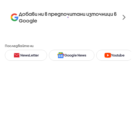
Добави ни в предпочитани източници в
Google
Последвайте ни
NewsLetter
Google News
Youtube