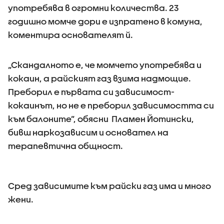
употребява в огромни количества. 23
годишно момче дори е изпратено в комуна,
коментира основателят й.
„Скандалното е, че момчето употребява и
кокаин, а райският газ взима надмощие.
Преборил е първата си зависимост-
кокаинът, но не е преборил зависимостта си
към балоните”, обясни Пламен Йотински,
бивш наркозависим и основател на
терапевтична общност.
Сред зависимите към райски газ има и много
жени.