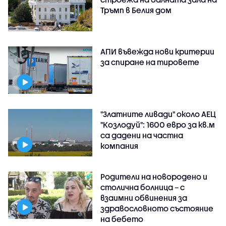
Тръмп в Белия дом
АПИ въвежда нови критерии
за спиране на тировете
"Златните ливади" около АЕЦ
"Козлодуй": 1600 евро за кв.м
са дадени на частна
компания
Родители на новородено и
столична болница – с
взаимни обвинения за
здравословното състояние
на бебето