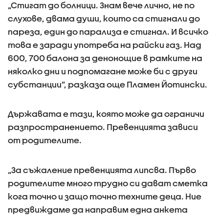
„Стигат до болници. Знам вече лично, не по
слухове, двама души, които са стигнали до
пареза, един до парализа е стигнал. И всичко
това е заради употреба на райски газ. Над
600, 700 балона за денонощие в рамките на
няколко дни и подпомагане може би с други
субстанции”, разказа още Пламен Йотински.
Държавата е тази, която може да ограничи
разпространението. Превенцията зависи
от родителите.
„За съжаление превенцията липсва. Първо
родителите много трудно си дават сметка
кога точно и защо точно техните деца. Ние
предвиждаме да направим една анкета