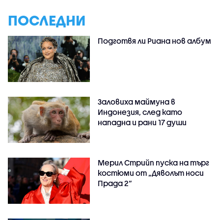
ПОСЛЕДНИ
Подготвя ли Риана нов албум
Заловиха маймуна в
Индонезия, след като
нападна и рани 17 души
Мерил Стрийп пуска на търг
костюми от „Дяволът носи
Прада 2“