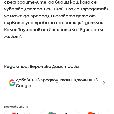
сред родителите, да видим кой, кога се
чувства застрашен и кой и как си представя,
че може да предпази неговото дете от
първата употреба на наркотици”, допълни
Калин Таушанов от Инициатива ” Един грам
живот”.
Редактор: Вероника Димитрова
Добави ни в предпочитани източници в
Google
Последвайте ни