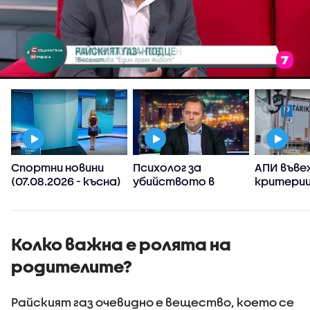
Спортни новини
Психолог за
АПИ въве
(07.08.2026 - късна)
убийството в
критерии
Пловдив:
спиране 
Възрастните
тировет
дадохме
примерите за
Колко важна е ролята на
агресивно
родителите?
поведение
Райският газ очевидно е вещество, което се