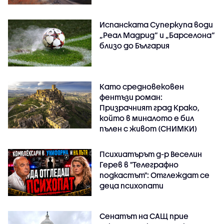
Испанската Суперкупа води
„Реал Мадрид“ и „Барселона“
близо до България
Като средновековен
фентъзи роман:
Призрачният град Крако,
който в миналото е бил
пълен с живот (СНИМКИ)
Психиатърът д-р Веселин
Герев в "Телеграфно
подкастът": Отглеждат се
деца психопати
Сенатът на САЩ прие