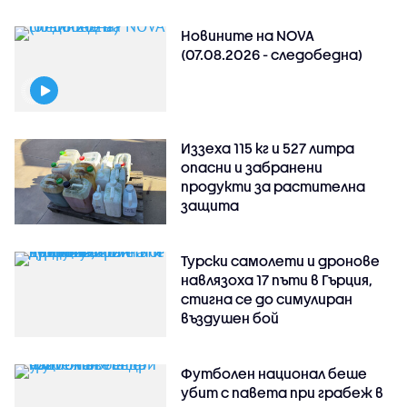
Новините на NOVA
(07.08.2026 - следобедна)
Иззеха 115 кг и 527 литра
опасни и забранени
продукти за растителна
защита
Турски самолети и дронове
навлязоха 17 пъти в Гърция,
стигна се до симулиран
въздушен бой
Футболен национал беше
убит с павета при грабеж в