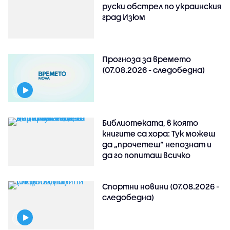
руски обстрeл по украинския
град Изюм
Прогноза за времето
(07.08.2026 - следобедна)
Библиотеката, в която
книгите са хора: Тук можеш
да „прочетеш“ непознат и
да го попиташ всичко
Спортни новини (07.08.2026 -
следобедна)