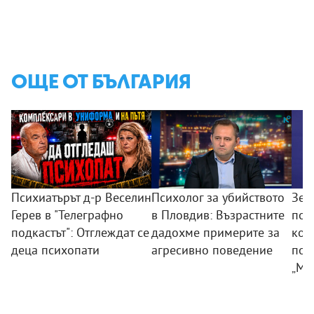
ОЩЕ ОТ БЪЛГАРИЯ
Психиатърът д-р Веселин
Психолог за убийството
Зем
Герев в "Телеграфно
в Пловдив: Възрастните
пои
подкастът": Отглеждат се
дадохме примерите за
ком
деца психопати
агресивно поведение
под
„Мл