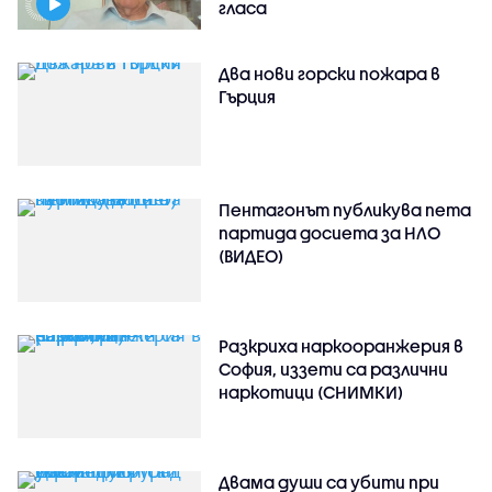
гласа
Два нови горски пожара в
Гърция
Пентагонът публикува пета
партида досиета за НЛО
(ВИДЕО)
Разкриха наркооранжерия в
София, иззети са различни
наркотици (СНИМКИ)
Двама души са убити при