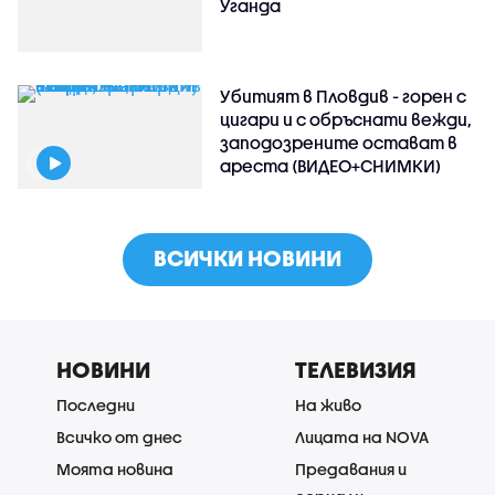
Уганда
Убитият в Пловдив - горен с
цигари и с обръснати вежди,
заподозрените остават в
ареста (ВИДЕО+СНИМКИ)
ВСИЧКИ НОВИНИ
НОВИНИ
ТЕЛЕВИЗИЯ
Последни
На живо
Всичко от днес
Лицата на NOVA
Моята новина
Предавания и