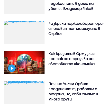
недокоснати в дома на
убития Владимир Янков
Разкриха нарколаборатория
с половин тон марихуана в
Сърбия
Как кризата в Ормузкия
проток се отразява на
световната икономика
Почина Уилям Орбит -
продуцентът, работил с
Мадона, U2, Роби Уилямс и
много други