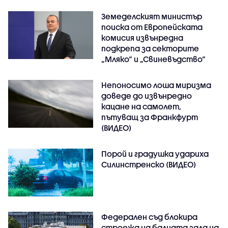
Земеделският министър
поиска от Европейската
комисия извънредна
подкрепа за секторите
„Мляко“ и „Свиневъдство“
Непоносимо лоша миризма
доведе до извънредно
кацане на самолет,
пътуващ за Франкфурт
(ВИДЕО)
Порой и градушка удариха
Силинстренско (ВИДЕО)
Федерален съд блокира
строежа на балната зала на