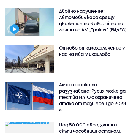
Двойно нарушение:
Автомобил кара срещу
движението в аварийната
лента на АМ „Тракия” (ВИДЕО)
Отново отказаха лечение у
нас на Ива Михаилова
Американското
разузнаване: Русия може да
тества НАТО с ограничена
атака от тази есен до 2029
г.
Над 50 000 евро, злато и
скъпи часовници останали