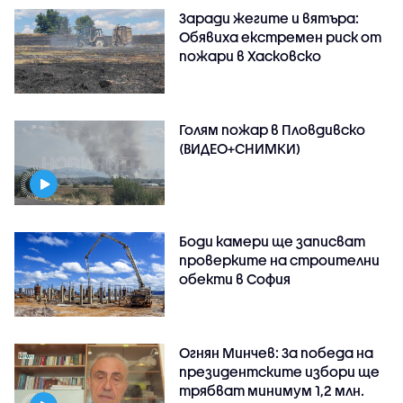
Заради жегите и вятъра:
Обявиха екстремен риск от
пожари в Хасковско
Голям пожар в Пловдивско
(ВИДЕО+СНИМКИ)
Боди камери ще записват
проверките на строителни
обекти в София
Огнян Минчев: За победа на
президентските избори ще
трябват минимум 1,2 млн.