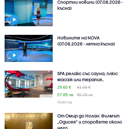
Спортни новини (07.08.2026 -
късна)
Новините на NOVA
(07.08.2026 - лятна късна)
SPA релакс със сауна, плюс
масаж или терапия..
29.60 €
41.00 €
57.89 лв
80.19 лв
Grabo.bg
От Омир до Нолан: Филмът
„Одисея” и споровете около
него