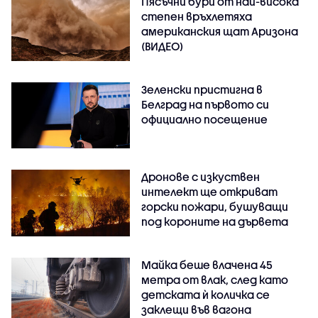
Пясъчни бури от най-висока
степен връхлетяха
американския щат Аризона
(ВИДЕО)
Зеленски пристигна в
Белград на първото си
официално посещение
Дронове с изкуствен
интелект ще откриват
горски пожари, бушуващи
под короните на дървета
Майка беше влачена 45
метра от влак, след като
детската ѝ количка се
заклещи във вагона