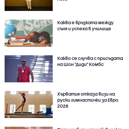
Каква е връзката между
съня и успеха в училище
Какво се случва с присъдата
на Шон "Диди" Комбс
Хърватия отказа визи на
руски гимнастички за Евро
2026