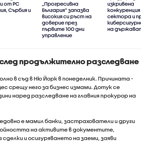
и от РС
„Прогресивна
изкривена
я, Сърбия и
България“ запазва
конкуренция 
високия си ръст на
сектора и п
доверие през
киберсигур
първите 100 дни
на държава
управление
а след продължително разследване
лно в съд в Ню Йорк в понеделник. Причината -
ес срещу него за бизнес измами. Дотук се
ини наред разследване на главния прокурор на
довно е мамил банки, застрахователи и други
стойността на активите в документите,
 сделки и осигуряването на заеми, заяви