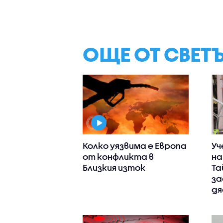
ОЩЕ ОТ СВЕТ
Колко уязвима е Европа
Уч
от конфликта в
на
Близкия изток
Та
за
дя