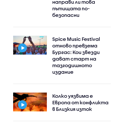
направи ли това
пътищата по-
безопасни
Spice Music Festival
отново превзема
Бургас: Кои звезди
дават старт на
тазгодишното
издание
Колко уязвима е
Европа от конфликта
в Близкия изток