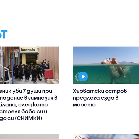
ЪТ
еник уби 7 души при
Хърватски остров
падение в гимназия в
предлага езда в
йланд, след като
морето
стреля баба си и
до си (СНИМКИ)