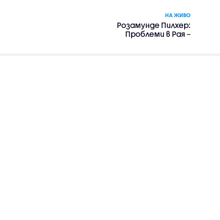
НА ЖИВО
Розамунде Пилхер:
Проблеми в Рая –
романтика, драма