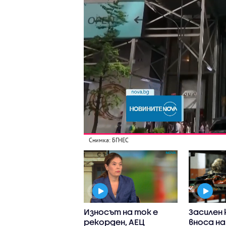
Снимка: БГНЕС
н Радев посети
Износът на ток е
Засилен 
щия
рекорден, АЕЦ
вноса на