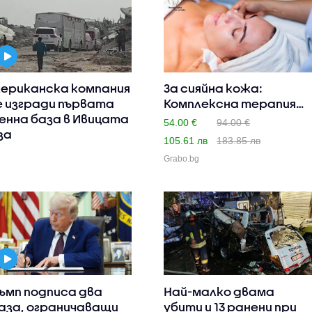
ериканска компания
За сияйна кожа:
 изгради първата
Комплексна терапия
енна база в Ивицата
за лице H..
54.00 €
94.00 €
за
105.61 лв
183.85 лв
Grabo.bg
ъмп подписа два
Най-малко двама
аза, ограничаващи
убити и 13 ранени при