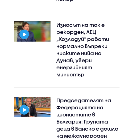
Износът на ток е
рекорден, АЕЦ
„Козлодуй“ работи
нормално въпреки
ниските нива на
Дунав, увери
енергийният
министър
Председателят на
Федерацията на
ционистите в
България: Групата
деца в Банско е дошла
на международен