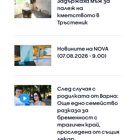
Задържаха мъж за
палеж на
кметството в
Тръстеник
Новините на NOVA
(07.08.2026 - 9.00)
След случая с
родилката от Варна:
Още едно семейство
разказа за
бременност с
трагичен край,
проследена от същия
лекар