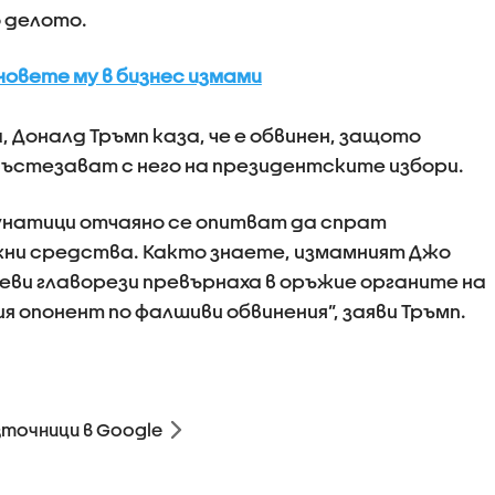
 делото.
иновете му в бизнес измами
, Доналд Тръмп каза, че е обвинен, защото
ъстезават с него на президентските избори.
лунатици отчаяно се опитват да спрат
жни средства. Както знаете, измамният Джо
леви главорези превърнаха в оръжие органите на
 опонент по фалшиви обвинения”, заяви Тръмп.
зточници в Google