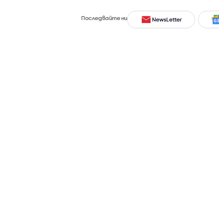
Последвайте ни
NewsLetter