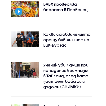
БАБХ проверява
борсата в Първенец
Instagram
Facebook
Какви са обвиненията
срещу бившия шеф на
ВиК-Бургас
Ученик уби 7 души при
нападение в гимназия
в Тайланд, след като
застреля баба си и
дядо си (СНИМКИ)