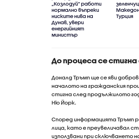
котехнологичен
„Козлодуй“ работи
зеленчуц
 в Доброславци
нормално въпреки
Македони
ниските нива на
Турция
Дунав, увери
енергийният
министър
До процеса се стигн
Доналд Тръмп ще се яви доброво
началото на гражданския проц
стигна след продължилото год
Ню Йорк.
Според информацията Тръмп ре
лица, като е преувеличавал 
използвани при сключването на