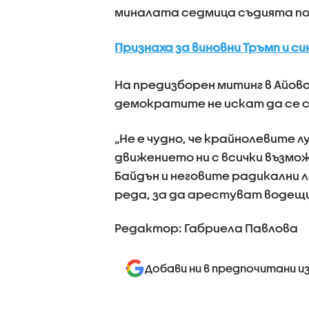
миналата седмица съдията по
Признаха за виновни Тръмп и с
На предизборен митинг в Айова
демократите не искат да се с
„Не е чудно, че крайнолевите 
движението ни с всички възмо
Байдън и неговите радикални 
реда, за да арестуват водещия
Редактор: Габриела Павлова
Добави ни в предпочитани и