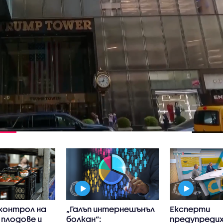
контрол на
„Галъп интернешънъл
Експерти
 плодове и
болкан“:
предупредих