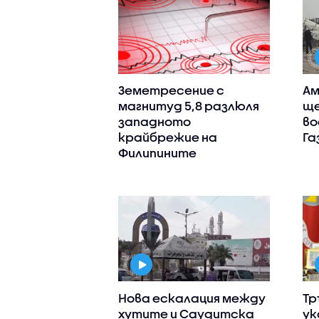
Земетресение с
Ам
магнитуд 5,8 разлюля
ще
западното
во
крайбрежие на
Га
Филипините
Нова ескалация между
Тр
хутите и Саудитска
ук