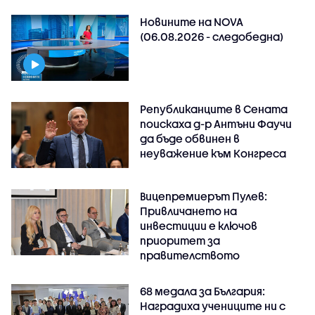
Новините на NOVA
(06.08.2026 - следобедна)
Републиканците в Сената
поискаха д-р Антъни Фаучи
да бъде обвинен в
неуважение към Конгреса
Вицепремиерът Пулев:
Привличането на
инвестиции е ключов
приоритет за
правителството
68 медала за България:
Наградиха учениците ни с