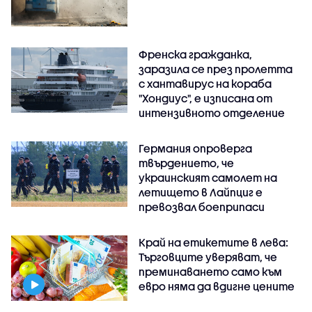
Френска гражданка,
заразила се през пролетта
с хантавирус на кораба
"Хондиус", е изписана от
интензивното отделение
Германия опроверга
твърдението, че
украинският самолет на
летището в Лайпциг е
превозвал боеприпаси
Край на етикетите в лева:
Търговците уверяват, че
преминаването само към
евро няма да вдигне цените