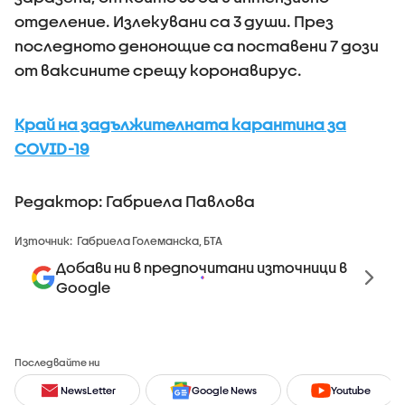
отделение. Излекувани са 3 души. През
последното денонощие са поставени 7 дози
от ваксините срещу коронавирус.
Край на задължителната карантина за
COVID-19
Редактор: Габриела Павлова
Източник:
Габриела Големанска, БТА
Добави ни в предпочитани източници в
Google
Последвайте ни
NewsLetter
Google News
Youtube