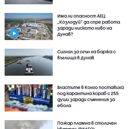
Има ли опасност АЕЦ
„Козлодуй” да спре работа
заради ниското ниво на
Дунав?
Сигнал за огън на баржа с
въглища в Дунав
Властите в Конго поставиха
под карантина кораб с 255
души заради съмнения за
ебола
Пожар пламна в столичен
квартал (ВИДЕО)