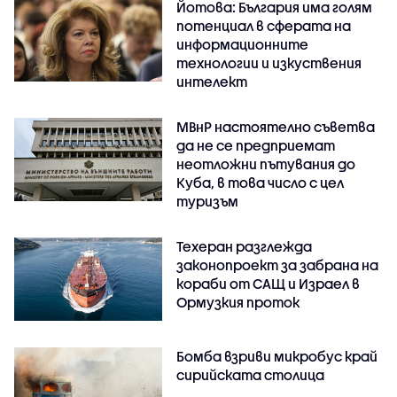
Йотова: България има голям
потенциал в сферата на
информационните
технологии и изкуствения
интелект
МВнР настоятелно съветва
да не се предприемат
неотложни пътувания до
Куба, в това число с цел
туризъм
Техеран разглежда
законопроект за забрана на
кораби от САЩ и Израел в
Ормузкия проток
Бомба взриви микробус край
сирийската столица