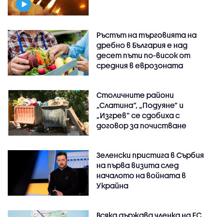
Ръстът на търговията на
дребно в България е над
десет пъти по-висок от
средния в еврозоната
Столичните райони
„Слатина“, „Подуяне“ и
„Изгрев“ се сдобиха с
договор за почистване
Зеленски пристига в Сърбия
на първа визита след
началото на войната в
Украйна
Всяка държава членка на ЕС