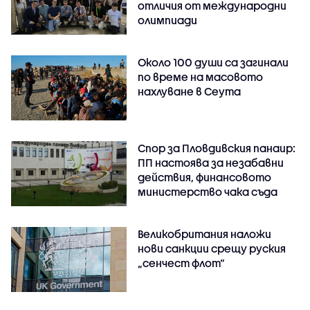
отличия от международни
олимпиади
Около 100 души са загинали
по време на масовото
нахлуване в Сеута
Спор за Пловдивския панаир:
ПП настоява за незабавни
действия, финансовото
министерство чака съда
Великобритания наложи
нови санкции срещу руския
„сенчест флот“