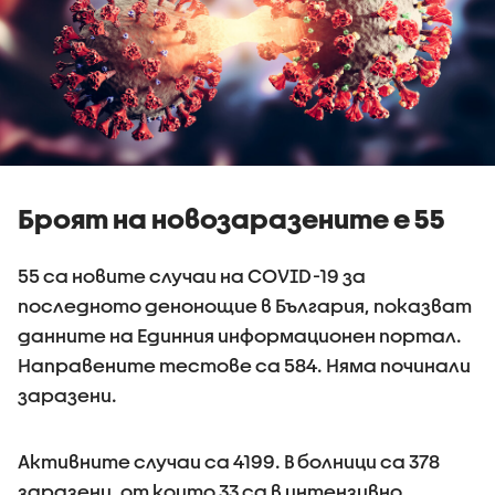
Броят на новозаразените е 55
55 са новите случаи на COVID-19 за
последното денонощие в България, показват
данните на Единния информационен портал.
Направените тестове са 584. Няма починали
заразени.
Активните случаи са 4199. В болници са 378
заразени, от които 33 са в интензивно