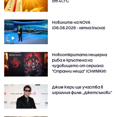
от 41,1°C
Новините на NOVA
(06.08.2026 - лятна късна)
Новооткритата пещерна
риба е кръстена на
чудовището от сериала
"Странни неща" (СНИМКИ)
Джим Кери ще участва в
игралния филм „Джетсънови“