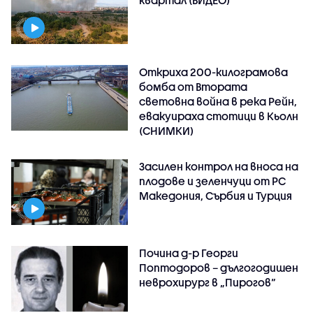
Откриха 200-килограмова
бомба от Втората
световна война в река Рейн,
евакуираха стотици в Кьолн
(СНИМКИ)
Засилен контрол на вноса на
плодове и зеленчуци от РС
Македония, Сърбия и Турция
Почина д-р Георги
Поптодоров – дългогодишен
неврохирург в „Пирогов“