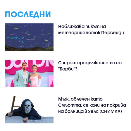
ПОСЛЕДНИ
Наближава пикът на
метеорния поток Персеиди
Спират продължанието на
"Барби"?
Мъж, облечен като
Смъртта, се качи на покрива
на болница в Уелс (СНИМКА)