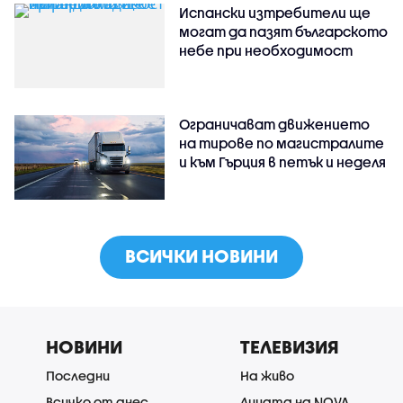
Испански изтребители ще
могат да пазят българското
небе при необходимост
Ограничават движението
на тирове по магистралите
и към Гърция в петък и неделя
ВСИЧКИ НОВИНИ
НОВИНИ
ТЕЛЕВИЗИЯ
Последни
На живо
Всичко от днес
Лицата на NOVA