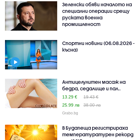
Зеленски обяви началото на
специални операции срещу
руската военна
промишленост
Спортни новини (06.08.2026 -
късна)
Антицелулитен масаж на
бедра, седалище и пал..
13.29 €
19.43 €
25.99 лв
38.00 лв
Grabo.bg
В Будапеща регистрираха
температуратурен рекорд