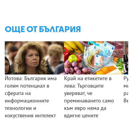
ОЩЕ ОТ БЪЛГАРИЯ
Йотова: България има
Край на етикетите в
Рум
голям потенциал в
лева: Търговците
мин
сферата на
уверяват, че
раб
информационните
преминаването само
Вел
технологии и
към евро няма да
изкуствения интелект
вдигне цените