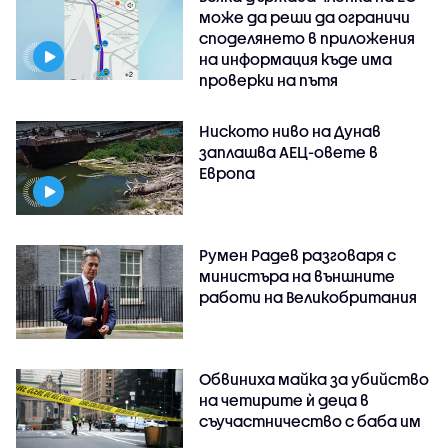
може да реши да ограничи
споделянето в приложения
на информация къде има
проверки на пътя
Ниското ниво на Дунав
заплашва АЕЦ-овете в
Европа
Румен Радев разговаря с
министъра на външните
работи на Великобритания
Обвиниха майка за убийство
на четирите ѝ деца в
съучастничество с баба им