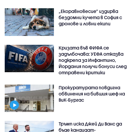
„Екоравновесие“ издирва
бездомни кучета в София с
дронове и ловни екипи
Кризата във ФИФА се
задълбочава: УЕФА отказва
подкрепа за Инфантино,
Йордания получи бонуси след
отправени критики
Прокуратурата повдигна
обвинения на бившия шеф на
ВиК-Бургас
Тръмп иска Джей Ди Ванс да
бъде кандидат-