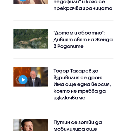
педофили” и кога се
прекрачва границата
"Дотам и обратно":
Дивият свят на Женда
в Родопите
Тодор Тагарев за
взривилия се дрон:
Има още една версия,
която не трябва да
изключваме
Путин се готви да
мобилизира още