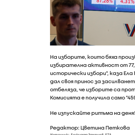
На изборите, които бяха произ
избирателна активност от 77,4
исторически избори", каза Ела
дал своя принос за засилване
отбеляза, че изборите са прот
Комисията е получила само "45
Не изпускайте ритъма на деня
Редактор: Цветина Петкова
Източник:
Божидар Захриев, БТА