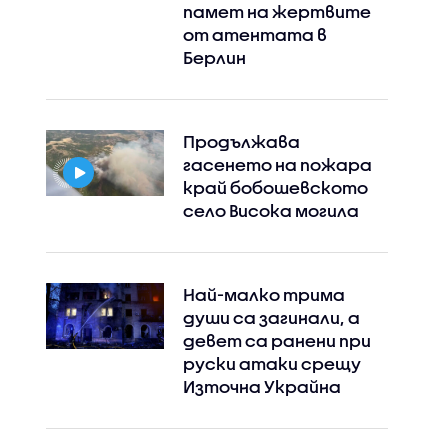
памет на жертвите
от атентата в
Берлин
Продължава
гасенето на пожара
край бобошевското
село Висока могила
Най-малко трима
души са загинали, а
девет са ранени при
руски атаки срещу
Източна Украйна