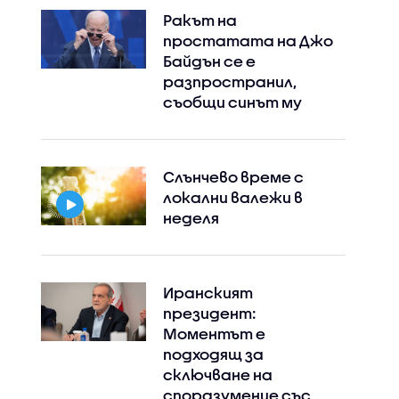
Ракът на
простатата на Джо
Байдън се е
разпространил,
съобщи синът му
Слънчево време с
локални валежи в
неделя
Иранският
президент:
Моментът е
подходящ за
сключване на
споразумение със