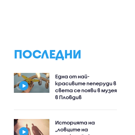
ПОСЛЕДНИ
Една от най-
красивите пеперуди в
света се появи в музея
в Пловдив
Историята на
„ловците на