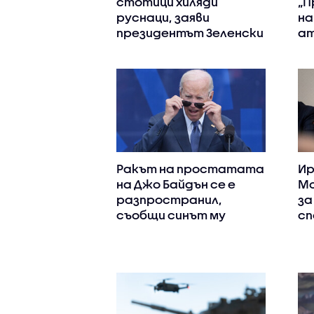
стотици хиляди
„П
руснаци, заяви
на
президентът Зеленски
ат
Ракът на простатата
Ир
на Джо Байдън се е
Мо
разпространил,
за
съобщи синът му
сп