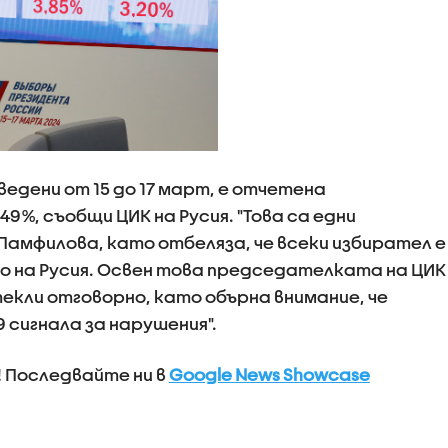
ведени от 15 до 17 март, е отчетена
9%, съобщи ЦИК на Русия. "Това са едни
 Памфилова, като отбеляза, че всеки избирател е
то на Русия. Освен това председателката на ЦИК
екли отговорно, като обърна внимание, че
9 сигнала за нарушения".
! Последвайте ни в
Google News Showcase