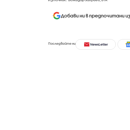
Добави ни в предпочитани и
Последвайте ни
NewsLetter