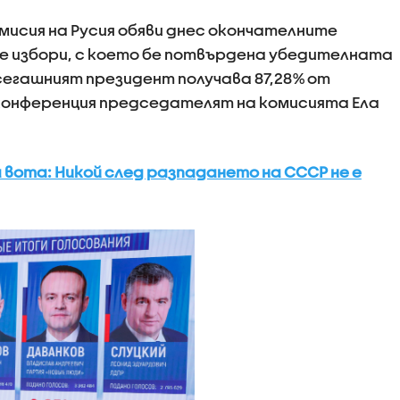
исия на Русия обяви днес окончателните
 избори, с което бе потвърдена убедителната
сегашният президент получава 87,28% от
сконференция председателят на комисията Ела
 вота: Никой след разпадането на СССР не е