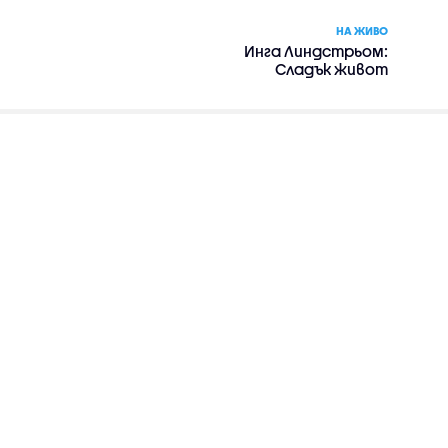
НА ЖИВО
Инга Линдстрьом:
Сладък живот