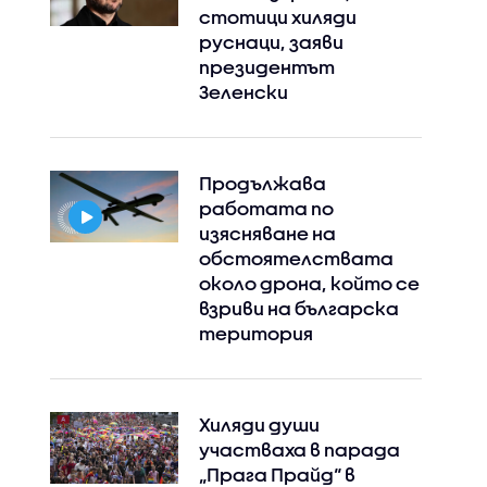
стотици хиляди
руснаци, заяви
президентът
Зеленски
Instagram
Facebook
Продължава
работата по
изясняване на
обстоятелствата
около дрона, който се
взриви на българска
територия
Хиляди души
участваха в парада
„Прага Прайд“ в