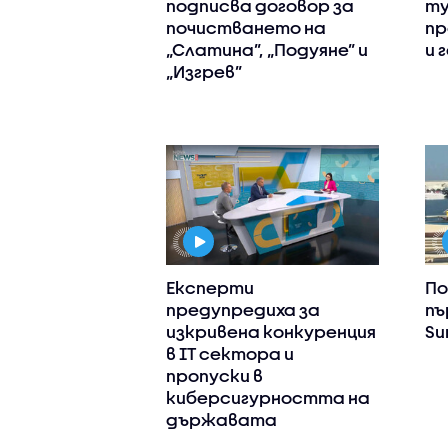
подписва договор за
ту
почистването на
пр
„Слатина”, „Подуяне” и
и 
„Изгрев”
Експерти
По
предупредиха за
пъ
изкривена конкуренция
Su
в IT сектора и
пропуски в
киберсигурността на
държавата