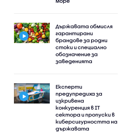
море
Държавата обмисля
гарантирани
брандове за родни
стоки и специално
обозначение за
заведенията
Експерти
предупредиха за
изкривена
конкуренция в IT
сектора и пропуски в
киберсигурността на
държавата