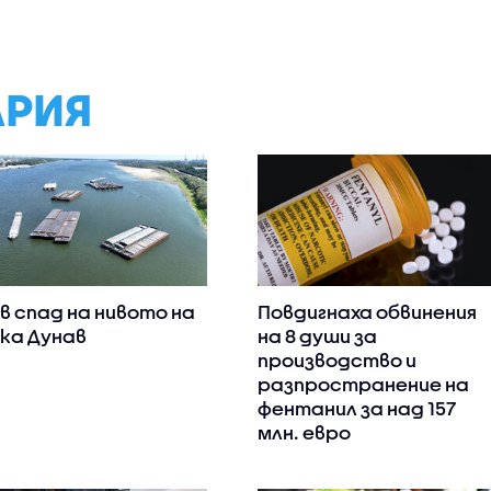
АРИЯ
в спад на нивото на
Повдигнаха обвинения
ка Дунав
на 8 души за
производство и
разпространение на
фентанил за над 157
млн. евро