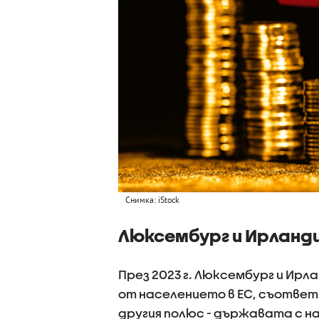
Снимка: iStock
Люксембург и Ирланди
През 2023 г. Люксембург и Ирл
от населението в ЕС, съответно
другия полюс - държавата с на