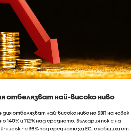
я отбелязват най-високо ниво
андия отбелязват най-високо ниво на БВП на човек
 140% и 112% над средното. България пък е на
й-нисък - с 36% под средното за ЕС, съобщиха от