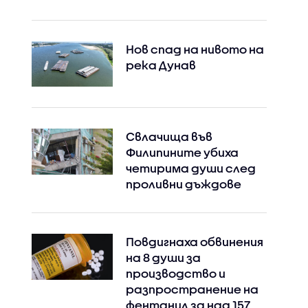
Instagram
Facebook
Нов спад на нивото на
река Дунав
Свлачища във
Филипините убиха
четирима души след
проливни дъждове
Повдигнаха обвинения
на 8 души за
производство и
разпространение на
фентанил за над 157