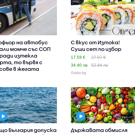
фьор на автобус
С вкус от Изтока!
али момче със СОП
Суши сет по избор
ради изтекла
17.59 €
27.07 €
рта, то вървя с
34.40 лв
52.94 лв
сове в жегата
Grabo.bg
що България допуска
Държавата обмисля