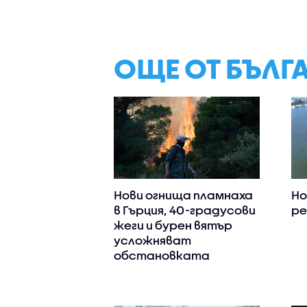
ОЩЕ ОТ БЪЛГ
Нови огнища пламнаха
Но
в Гърция, 40-градусови
ре
жеги и бурен вятър
усложняват
обстановката