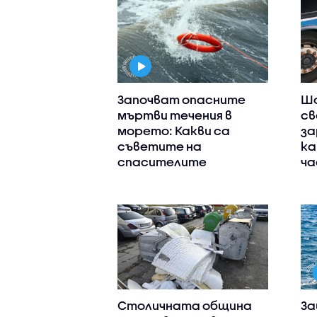
Започват опасните
Шо
мъртви течения в
св
морето: Какви са
за
съветите на
ка
спасителите
ча
Столичната община
За