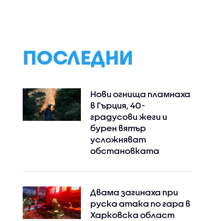
ПОСЛЕДНИ
Нови огнища пламнаха
в Гърция, 40-
градусови жеги и
бурен вятър
усложняват
обстановката
Двама загинаха при
руска атака по гара в
Харковска област