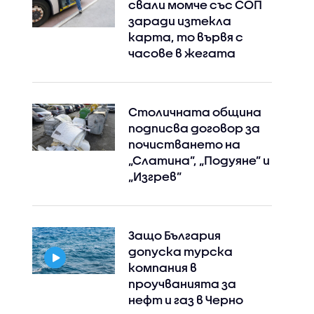
свали момче със СОП
заради изтекла
карта, то вървя с
часове в жегата
Столичната община
подписва договор за
почистването на
„Слатина”, „Подуяне” и
„Изгрев”
Защо България
допуска турска
компания в
проучванията за
нефт и газ в Черно