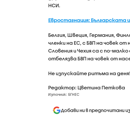
НСИ.
Евростагнация: Българската и
Белгия, Швеция, Германия, Фин
членки на ЕС, с БВП на човек о
Словения и Чехия са с по-малк
отбелязва БВП на човек от нас
Не изпускайте ритъма на деня
Редактор: Цветина Петкова
Източник:
БГНЕС
Добави ни в предпочитани и