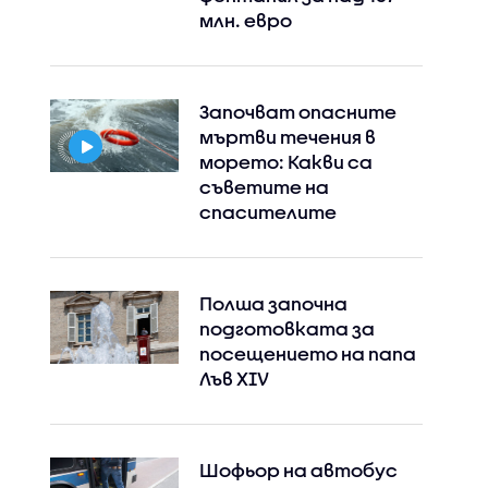
млн. евро
Започват опасните
мъртви течения в
морето: Какви са
съветите на
спасителите
Полша започна
подготовката за
посещението на папа
Лъв XIV
Шофьор на автобус