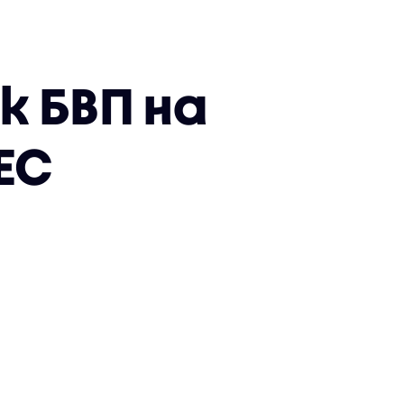
к БВП на
ЕС