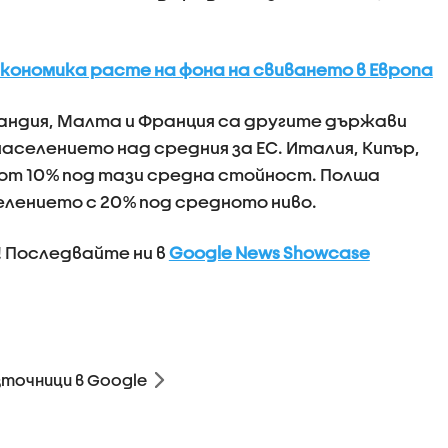
кономика расте на фона на свиването в Европа
ландия, Малта и Франция са другите държави
т населението над средния за ЕС. Италия, Кипър,
о от 10% под тази средна стойност. Полша
елението с 20% под средното ниво.
! Последвайте ни в
Google News Showcase
зточници в Google