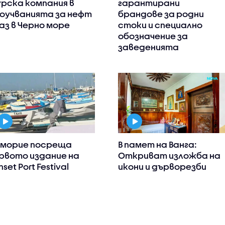
рска компания в
гарантирани
оучванията за нефт
брандове за родни
газ в Черно море
стоки и специално
обозначение за
заведенията
морие посреща
В памет на Ванга:
рвото издание на
Откриват изложба на
nset Port Festival
икони и дърворезби