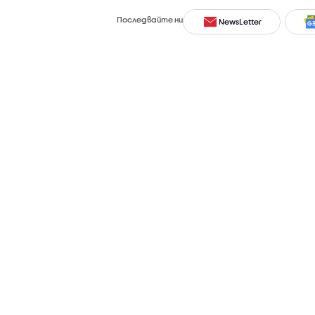
Последвайте ни
NewsLetter