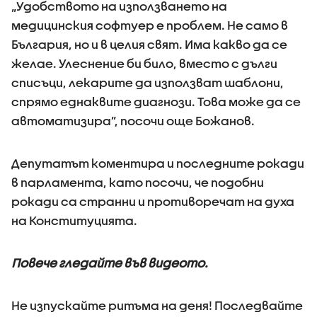
„Удобството на използването на
медицинския софтуер е проблем. Не само в
България, но и в целия свят. Има какво да се
желае. Улеснение би било, вместо с дълги
списъци, лекарите да използват шаблони,
спрямо еднаквите диагнози. Това може да се
автоматизира”, посочи още Божанов.
Депутатът коментира и последните рокади
в парламента, като посочи, че подобни
рокади са странни и противоречат на духа
на Конституцията.
Повече гледайте във видеото.
Не изпускайте ритъма на деня! Последвайте