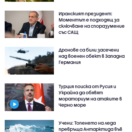
Иранският президент:
Моментът е подходящ за
сключване на споразумение
със САЩ
Дронове са били засечени
над военен обект в Западна
Германия
Турция поиска от Русия и
Украйна да обявят
мораториум на атаките в
Черно море
Учени: Топенето на леда
превръща Антарктида във