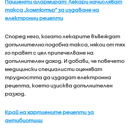
Пациенти алармират: Лекари начисляват
такса „компютър“ за издаване на
електронни рецепти
Според него, когато лекарите въвеждат
допълнително подобна такса, някои от тях
го правят с цел припечелване на
допълнителен доход. И добави, че повечето
медицински специалисти оценяват
трудността да издадат електронна
рецепта, което изисква допълнителен
разход.
Край на хартиените рецепти за
антибиотици