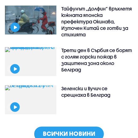
Тайфунът „Долфин” връхлетя
южната японска
префектура Окинава,
Източен Китай се готви за
стихията
Трети ден в Сърбия се борят
с голям горски пожар в
защитена зона около
Белград
Зеленски и Вучич се
срещнаха в Белград
ВСИЧКИ НОВИНИ