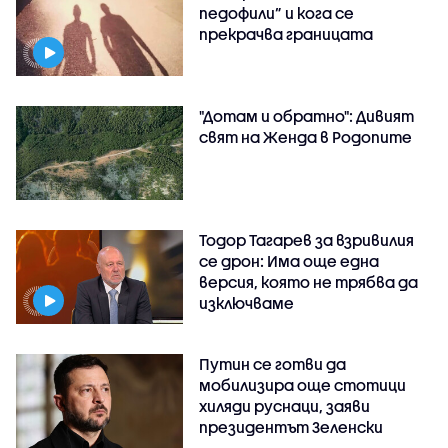
педофили” и кога се
прекрачва границата
"Дотам и обратно": Дивият
свят на Женда в Родопите
Тодор Тагарев за взривилия
се дрон: Има още една
версия, която не трябва да
изключваме
Путин се готви да
мобилизира още стотици
хиляди руснаци, заяви
президентът Зеленски