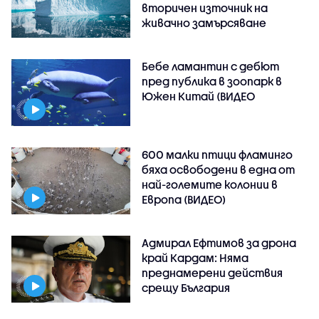
вторичен източник на
живачно замърсяване
Бебе ламантин с дебют
пред публика в зоопарк в
Южен Китай (ВИДЕО
600 малки птици фламинго
бяха освободени в една от
най-големите колонии в
Европа (ВИДЕО)
Адмирал Ефтимов за дрона
край Кардам: Няма
преднамерени действия
срещу България