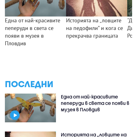
Една от най-красивите
Историята на „ловците
"До
пеперуди в света се
на педофили” и кога се
Див
появи в музея в
прекрачва границата
Род
Пловдив
ПОСЛЕДНИ
Една от най-красивите
пеперуди в света се появи в
музея в Пловдив
Историята на „ловците на