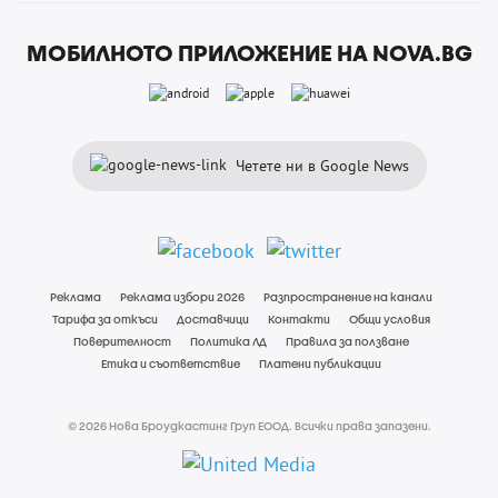
МОБИЛНОТО ПРИЛОЖЕНИЕ НА NOVA.BG
Четете ни в Google News
Реклама
Реклама избори 2026
Разпространение на канали
Тарифа за откъси
Доставчици
Контакти
Общи условия
Поверителност
Политика ЛД
Правила за ползване
Етика и съответствие
Платени публикации
© 2026 Нова Броудкастинг Груп ЕООД. Всички права запазени.