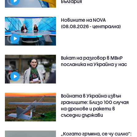
България
Новините на NOVA
(08.08.2026 - централна)
Викат на разговор в МВнР
посланика на Украйна у нас
Войната в Украйна извън
границите: Близо 100 случая
на дронове и ракети в
съседни държави
„Когато гръмна, се чу силно“: