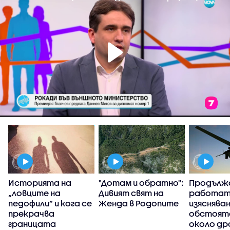
Историята на
"Дотам и обратно":
Продълж
„ловците на
Дивият свят на
работат
педофили” и кога се
Женда в Родопите
изясняван
прекрачва
обстоят
границата
около др