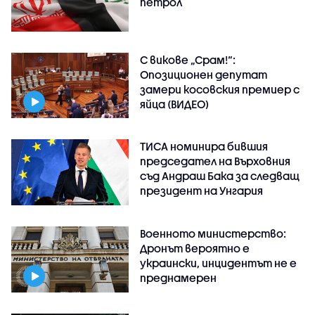
петрол
С викове „Срам!“:
Опозиционен депутат
замери косовския премиер с
яйца (ВИДЕО)
ТИСА номинира бившия
председател на Върховния
съд Андраш Бака за следващ
президент на Унгария
Военното министерство:
Дронът вероятно е
украински, инцидентът не е
преднамерен