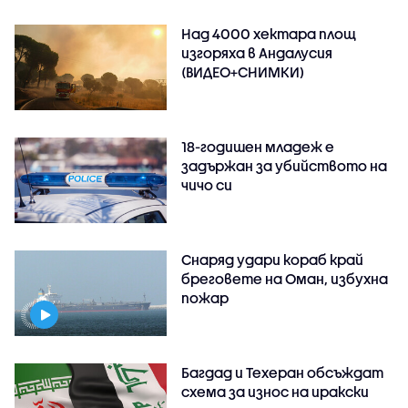
Над 4000 хектара площ
изгоряха в Андалусия
(ВИДЕО+СНИМКИ)
18-годишен младеж е
задържан за убийството на
чичо си
Снаряд удари кораб край
бреговете на Оман, избухна
пожар
Багдад и Техеран обсъждат
схема за износ на иракски