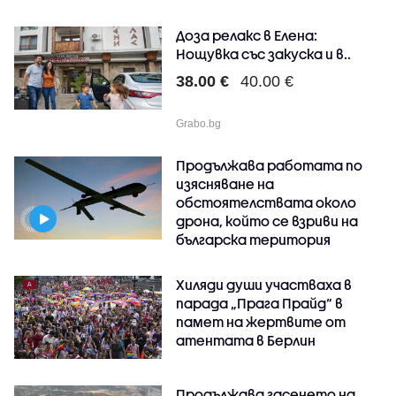
Доза релакс в Елена:
Нощувка със закуска и в..
38.00 €
40.00 €
Grabo.bg
Продължава работата по
изясняване на
обстоятелствата около
дрона, който се взриви на
българска територия
Хиляди души участваха в
парада „Прага Прайд“ в
памет на жертвите от
атентата в Берлин
Продължава гасенето на