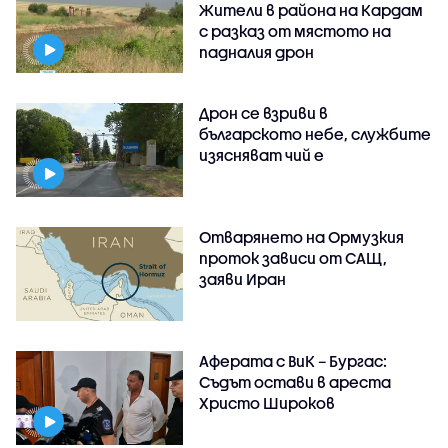
Жители в района на Кардам
с разказ от мястото на
падналия дрон
Дрон се взриви в
българското небе, службите
изясняват чий е
Отварянето на Ормузкия
проток зависи от САЩ,
заяви Иран
Аферата с ВиК – Бургас:
Съдът остави в ареста
Христо Широков