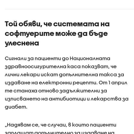
се взриви
българск
територ
Той обяви, че системата на
софтуерите може да бъде
улеснена
Сигнали за пациенти до Националната
здравноосигурителна каса показват, че
лични лекари искат допълнителна такса за
издаване на електронни рецепти. От 1 април
те станаха отново задължителни за
изписването на антибиотици и лекарства за
диабет.
„Надявам се, че случаи, в които пациенти
заплащат допълнително за издаване на