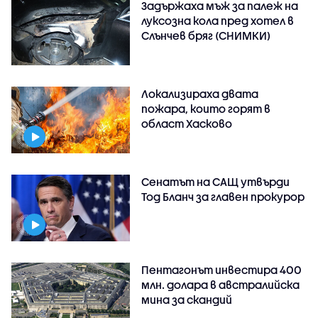
Задържаха мъж за палеж на
луксозна кола пред хотел в
Слънчев бряг (СНИМКИ)
Локализираха двата
пожара, които горят в
област Хасково
Сенатът на САЩ утвърди
Тод Бланч за главен прокурор
Пентагонът инвестира 400
млн. долара в австралийска
мина за скандий