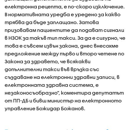
електронна рецепта, е по-скоро изключение.
В нормативната уредба е уредено за какво
трябва да бъде заплащано. Затова
призовавам пациентите да подават сигнали
в НЗОК за такъв тип такси. За да е сигурно, че
това е съвсем извън закона, днес внесохме
предложение между първо и второ четене по
Закона за здравето, че всякакви
допълнителни такси във връзка със
създаване на електронни здравни записи, в
електронната здравна система, е
незаконосъобразно”, коментира депутатът
от ПП-ДБ и бивш министър на електронното
управление Божидар Божанов.