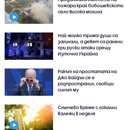
пожара край бобошевското
село Висока могила
Най-малко трима души са
загинали, а девет са ранени
при руски атаки срещу
Източна Украйна
Ракът на простатата на
Джо Байдън се е
разпространил, съобщи
синът му
Слънчево време с локални
валежи в неделя