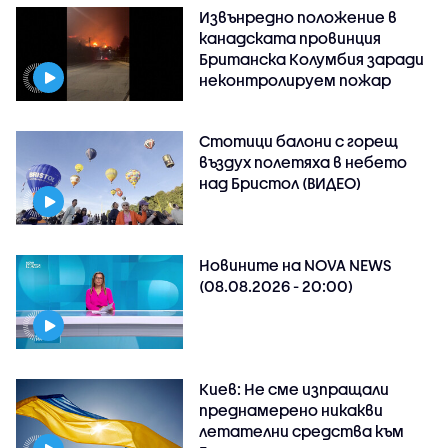
Извънредно положение в
канадската провинция
Британска Колумбия заради
неконтролируем пожар
Стотици балони с горещ
въздух полетяха в небето
над Бристол (ВИДЕО)
Новините на NOVA NEWS
(08.08.2026 - 20:00)
Киев: Не сме изпращали
преднамерено никакви
летателни средства към