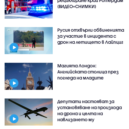
рециклиране край Ротердам
(ВИДЕО+СНИМКИ)
Русия отхвърли обвиненията
за участие в инцидента с
дрон на летището в Лайпциг
Магията Лондон:
Английската столица през
погледа на младите
Депутати настояват за
установяване на произхода
на дрона и целта на
навлизането му