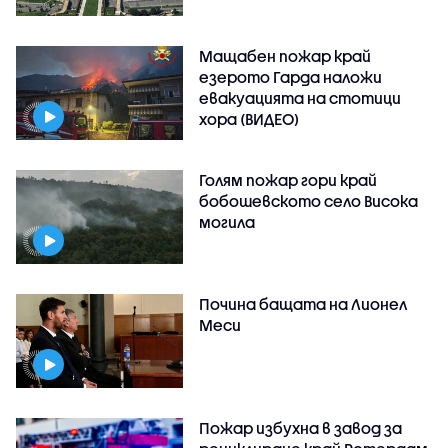
Мащабен пожар край
езерото Гарда наложи
евакуацията на стотици
хора (ВИДЕО)
Голям пожар гори край
бобошевското село Висока
могила
Почина бащата на Лионел
Меси
Пожар избухна в завод за