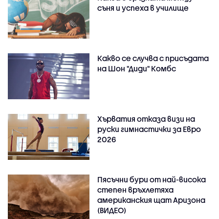
съня и успеха в училище
Какво се случва с присъдата
на Шон "Диди" Комбс
Хърватия отказа визи на
руски гимнастички за Евро
2026
Пясъчни бури от най-висока
степен връхлетяха
американския щат Аризона
(ВИДЕО)