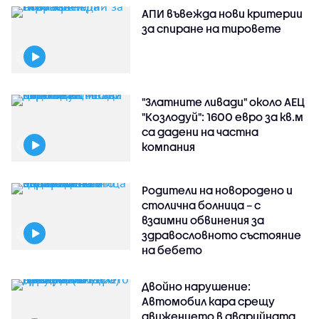
АПИ въвежда нови критерии
за спиране на тировете
"Златните ливади" около АЕЦ
"Козлодуй": 1600 евро за кв.м
са дадени на частна
компания
Родители на новородено и
столична болница – с
взаимни обвинения за
здравословното състояние
на бебето
Двойно нарушение:
Автомобил кара срещу
движението в аварийната