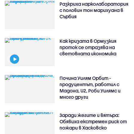
Разкриха нарколаборатория
с половин тон марихуана в
Сърбия
Как кризата в Ормузкия
проток се отразява на
световната икономика
Почина Уилям Орбит -
продуцентът, работил с
Мадона, U2, Роби Уилямс и
много други
Заради жегите и вятъра:
Обявиха екстремен риск от
пожари в Хасковско