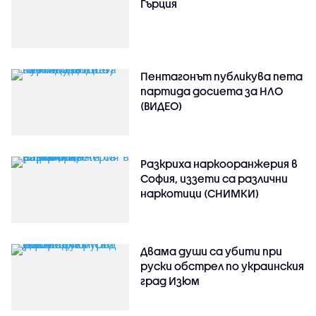
Гърция
Пентагонът публикува пета
партида досиета за НЛО
(ВИДЕО)
Разкриха наркооранжерия в
София, иззети са различни
наркотици (СНИМКИ)
Двама души са убити при
руски обстрeл по украинския
град Изюм