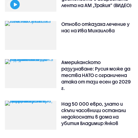
лента на АМ „Тракия” (ВИДЕО)
Отново отказаха лечение у
нас на Ива Михаилова
Американското
разузнаване: Русия може да
тества НАТО с ограничена
атака от тази есен до 2029
г.
Над 50 000 евро, злато и
скъпи часовници останали
недокоснати в дома на
убития Владимир Янков