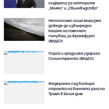
подкрепа за секторите
„Мляко“ и „Свиневъдство“
Непоносимо лоша миризма
доведе до извънредно
кацане на самолет,
пътуващ за Франкфурт
(ВИДЕО)
Порой и градушка удариха
Силинстренско (ВИДЕО)
Федерален съд блокира
строежа на балната зала на
Тръмп в Белия дом