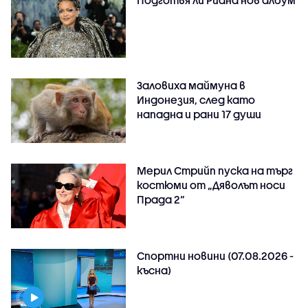
Подготвя ли Риана нов албум
Заловиха маймуна в
Индонезия, след като
нападна и рани 17 души
Мерил Стрийп пуска на търг
костюми от „Дяволът носи
Прада 2“
Спортни новини (07.08.2026 -
късна)