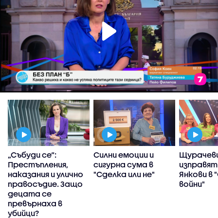
„Събуди се“:
Силни емоции и
Щурачеви
Престъпления,
сигурна сума в
изправят
наказания и улично
"Сделка или не"
Янкови в 
правосъдие. Защо
войни"
децата се
превърнаха в
убийци?