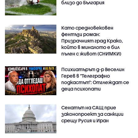
близо до България
Като средновековен
фентъзи роман:
Призрачният град Крако,
който в миналото е бил
пълен с живот (СНИМКИ)
Психиатърът д-р Веселин
Герев в "Телеграфно
подкастът": Отглеждат се
деца психопати
Сенатът на САЩ прие
законопроект за санкции
срещу Русия и Иран