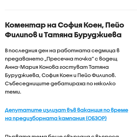
Коментар на София Коен, Пейо
Филипов и Татяна Буруджиева
В последния ден на работната седмица в
предаването „Пресечна точка” с водещ
Анна-Мария Конова гостуват Татяна
Буруджиева, София Коен и Пейо Филипов.
Събеседниците дебатираха по няколко
теми.
Депутатите излизат във ваканция по време
на предизборната кампания (ОБЗОР)
Първата тема беше свързана с въпроса