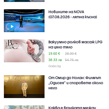
Новините на NOVA
(07.08.2026 - лятна късна)
Вакуумно ролков масаж LPG
на цяло тяло
19.60 €
28.00 €
38.33 лв
54.76 лв
Grabo.bg
От Омир до Нолан: Филмът
„Одисея” и споровете около
него
Каква е връзката между