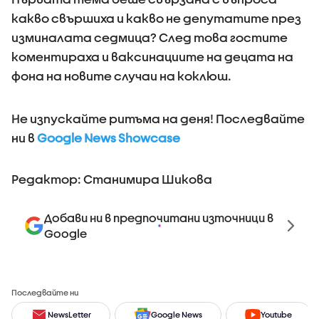
какво свършиха и какво не депутатите през
изминалата седмица? След това гостите
коментираха и ваксинациите на децата на
фона на новите случаи на коклюш.
Не изпускайте ритъма на деня! Последвайте
ни в
Google News Showcase
Редактор: Станимира Шикова
Добави ни в предпочитани източници в
Google
Последвайте ни
NewsLetter
Google News
Youtube