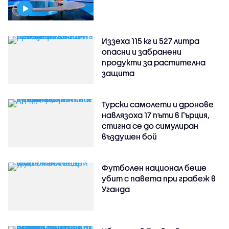
Иззеха 115 кг и 527 литра
опасни и забранени
продукти за растителна
защита
Турски самолети и дронове
навлязоха 17 пъти в Гърция,
стигна се до симулиран
въздушен бой
Футболен национал беше
убит с павета при грабеж в
Уганда