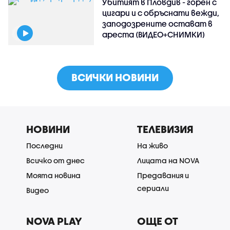
Убитият в Пловдив - горен с
цигари и с обръснати вежди,
заподозрените остават в
ареста (ВИДЕО+СНИМКИ)
ВСИЧКИ НОВИНИ
НОВИНИ
ТЕЛЕВИЗИЯ
Последни
На живо
Всичко от днес
Лицата на NOVA
Моята новина
Предавания и
сериали
Видео
NOVA PLAY
ОЩЕ ОТ