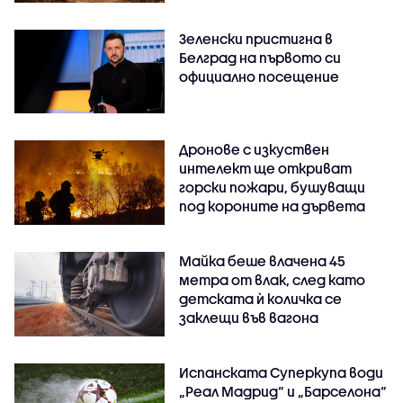
Зеленски пристигна в
Белград на първото си
официално посещение
Дронове с изкуствен
интелект ще откриват
горски пожари, бушуващи
под короните на дървета
Майка беше влачена 45
метра от влак, след като
детската ѝ количка се
заклещи във вагона
Испанската Суперкупа води
„Реал Мадрид“ и „Барселона“