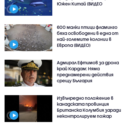
Южен Китай (ВИДЕО
600 малки птици фламинго
бяха освободени в една от
най-големите колонии в
Европа (ВИДЕО)
Адмирал Ефтимов за дрона
край Кардам: Няма
преднамерени действия
срещу България
Извънредно положение в
канадската провинция
Британска Колумбия заради
неконтролируем пожар