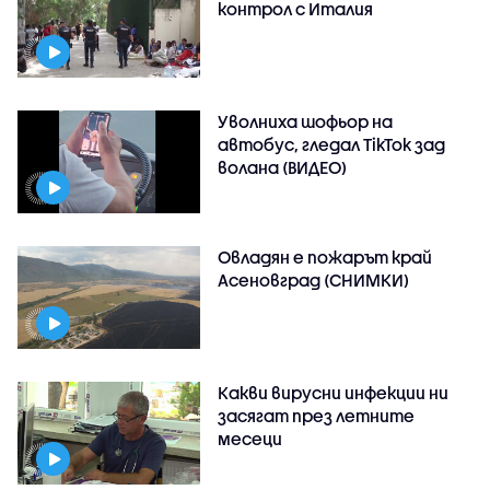
контрол с Италия
Уволниха шофьор на
автобус, гледал TikTok зад
волана (ВИДЕО)
Овладян е пожарът край
Асеновград (СНИМКИ)
Какви вирусни инфекции ни
засягат през летните
месеци