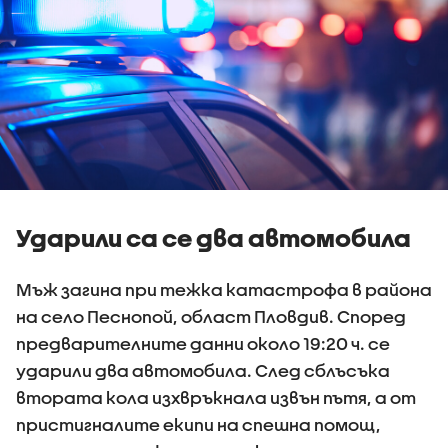
Ударили са се два автомобила
Мъж загина при тежка катастрофа в района
на село Песнопой, област Пловдив. Според
предварителните данни около 19:20 ч. се
ударили два автомобила. След сблъсъка
втората кола изхвръкнала извън пътя, а от
пристигналите екипи на спешна помощ,