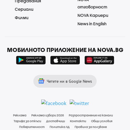
Предавания
отговорност
Сериали
NOVA Кариери
Филми
News in English
МОБИЛНОТО ПРИЛОЖЕНИЕ НА NOVA.BG
Четете ни в Google News
Реклама
Реклама избори 2026
Разпространение на канали
Тарифа за откъси
Доставчици
Контакти
Общи условия
Поверителност
Политика ЛД
Правила за ползване