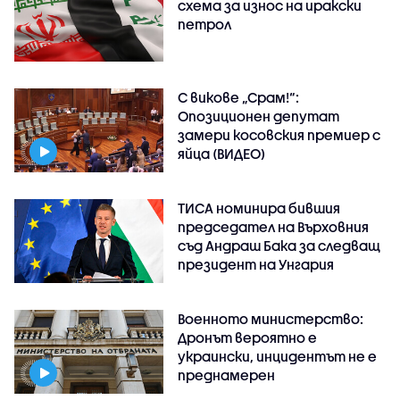
схема за износ на иракски
петрол
С викове „Срам!“:
Опозиционен депутат
замери косовския премиер с
яйца (ВИДЕО)
ТИСА номинира бившия
председател на Върховния
съд Андраш Бака за следващ
президент на Унгария
Военното министерство:
Дронът вероятно е
украински, инцидентът не е
преднамерен