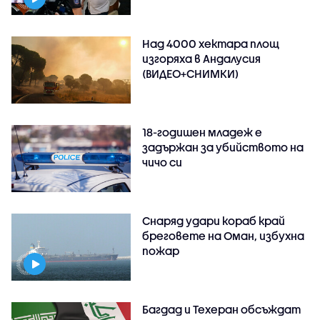
Над 4000 хектара площ
изгоряха в Андалусия
(ВИДЕО+СНИМКИ)
18-годишен младеж е
задържан за убийството на
чичо си
Снаряд удари кораб край
бреговете на Оман, избухна
пожар
Багдад и Техеран обсъждат