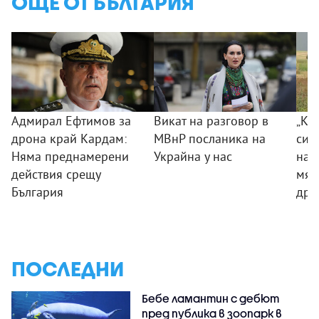
ОЩЕ ОТ БЪЛГАРИЯ
Адмирал Ефтимов за
Викат на разговор в
„Ког
дрона край Кардам:
МВнР посланика на
сил
Няма преднамерени
Украйна у нас
на 
действия срещу
мяс
България
дро
ПОСЛЕДНИ
Бебе ламантин с дебют
пред публика в зоопарк в