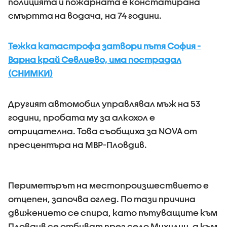
полицията и пожарната е констатирана
смъртта на водача, на 74 години.
Тежка катастрофа затвори пътя София -
Варна край Севлиево, има пострадал
(СНИМКИ)
Другият автомобил управлявал мъж на 53
години, пробата му за алкохол е
отрицателна. Това съобщиха за NOVA от
пресцентъра на МВР-Пловдив.
Периметърът на местопроизшествието е
отцепен, започва оглед. По тази причина
движението се спира, като пътуващите към
Пловдив се отбиват през село Михилци, а към