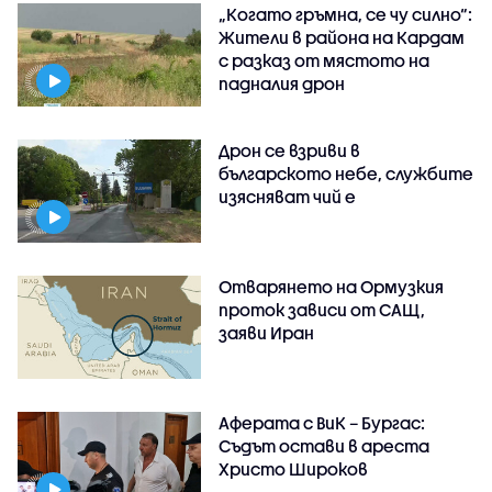
„Когато гръмна, се чу силно“:
Жители в района на Кардам
с разказ от мястото на
падналия дрон
Дрон се взриви в
българското небе, службите
изясняват чий е
Отварянето на Ормузкия
проток зависи от САЩ,
заяви Иран
Аферата с ВиК – Бургас:
Съдът остави в ареста
Христо Широков