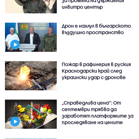
за промяна на държавния
инвитро център
Дрон е нахлул в българското
въздушно пространство
Пожар в рафинерия в руския
Краснодарски край след
украински удар с дронове
„Справедлива цена“: От
септември трябва да
заработят платформите за
проследяване на цените