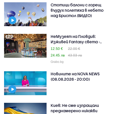
Стотици балони с горещ
въздух полетяха в небето
над Бристол (ВИДЕО)
НеМузеят на Пловдив:
Изживей Fantasy света -..
12.50 €
22.00 €
24.45 лв
43.03 лв
Grabo.bg
Новините на NOVA NEWS
(08.08.2026 - 20:00)
Киев: Не сме изпращали
преднамерено никакви