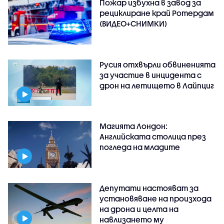
Пожар избухна в завод за
рециклиране край Ротердам
(ВИДЕО+СНИМКИ)
Русия отхвърли обвиненията
за участие в инцидента с
дрон на летището в Лайпциг
Магията Лондон:
Английската столица през
погледа на младите
Депутати настояват за
установяване на произхода
на дрона и целта на
навлизането му