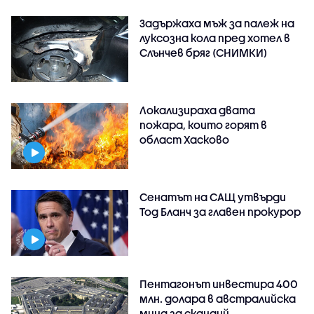
Задържаха мъж за палеж на
луксозна кола пред хотел в
Слънчев бряг (СНИМКИ)
Локализираха двата
пожара, които горят в
област Хасково
Сенатът на САЩ утвърди
Тод Бланч за главен прокурор
Пентагонът инвестира 400
млн. долара в австралийска
мина за скандий