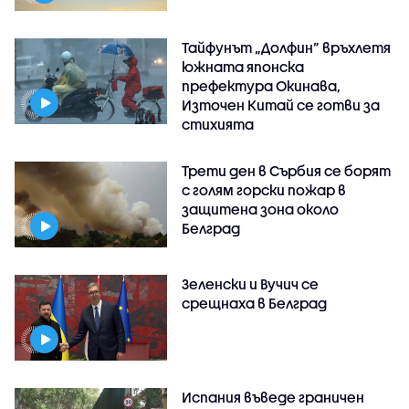
Тайфунът „Долфин” връхлетя
южната японска
префектура Окинава,
Източен Китай се готви за
стихията
Трети ден в Сърбия се борят
с голям горски пожар в
защитена зона около
Белград
Зеленски и Вучич се
срещнаха в Белград
Испания въведе граничен