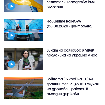
летателни средства към
България
Новините на NOVA
(08.08.2026 - централна)
Викат на разговор в МВнР
посланика на Украйна у нас
Войната в Украйна извън
границите: Близо 100 случая
на дронове и ракети в
съседни държави