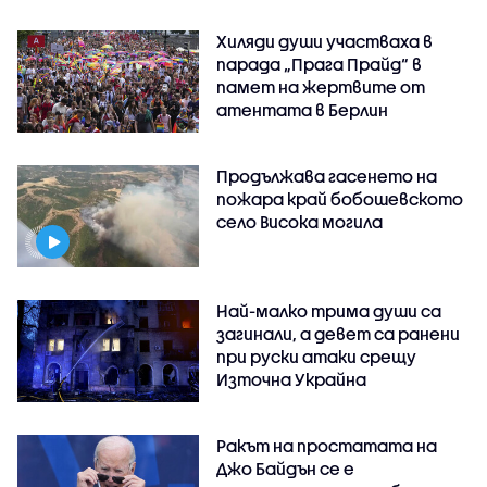
Хиляди души участваха в
парада „Прага Прайд“ в
памет на жертвите от
атентата в Берлин
Продължава гасенето на
пожара край бобошевското
село Висока могила
Най-малко трима души са
загинали, а девет са ранени
при руски атаки срещу
Източна Украйна
Ракът на простатата на
Джо Байдън се е