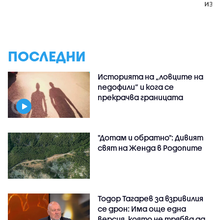
изк
ПОСЛЕДНИ
Историята на „ловците на
педофили” и кога се
прекрачва границата
"Дотам и обратно": Дивият
свят на Женда в Родопите
Тодор Тагарев за взривилия
се дрон: Има още една
версия, която не трябва да