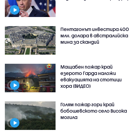
Пентагонът инвестира 400
млн. долара в австралийска
мина за скандий
Мащабен пожар край
езерото Гарда наложи
евакуацията на стотици
хора (ВИДЕО)
Голям пожар гори край
бобошевското село Висока
могила