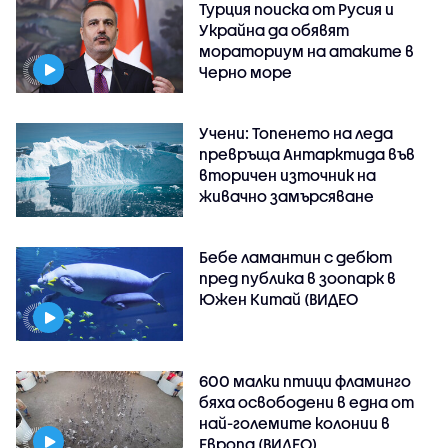
Турция поиска от Русия и
Украйна да обявят
мораториум на атаките в
Черно море
Учени: Топенето на леда
превръща Антарктида във
вторичен източник на
живачно замърсяване
Бебе ламантин с дебют
пред публика в зоопарк в
Южен Китай (ВИДЕО
600 малки птици фламинго
бяха освободени в една от
най-големите колонии в
Европа (ВИДЕО)