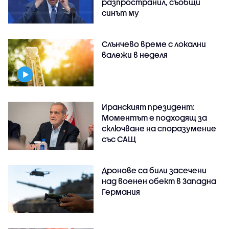
разпространил, съобщи
синът му
Слънчево време с локални
валежи в неделя
Иранският президент:
Моментът е подходящ за
сключване на споразумение
със САЩ
Дронове са били засечени
над военен обект в Западна
Германия