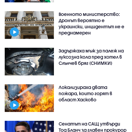
Военното министерство:
Дронът вероятно е
украински, инцидентът не е
преднамерен
Задържаха мъж за палеж на
луксозна кола пред хотел в
Слънчев бряг (СНИМКИ)
Локализираха двата
пожара, които горят в
област Хасково
Сенатът на САЩ утвърди
Тод Бланч за главен прокурор