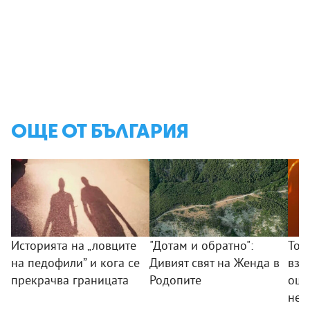
ОЩЕ ОТ БЪЛГАРИЯ
Историята на „ловците
"Дотам и обратно":
Тод
на педофили” и кога се
Дивият свят на Женда в
взр
прекрачва границата
Родопите
още
не 