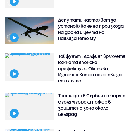
Депутати настояват за
установяване на произхода
на дрона и целта на
навлизането му
Тайфунът „Долфин” връхлетя
южната японска
префектура Окинава,
Източен Китай се готви за
стихията
Трети ден в Сърбия се борят
с голям горски пожар в
защитена зона около
Белград