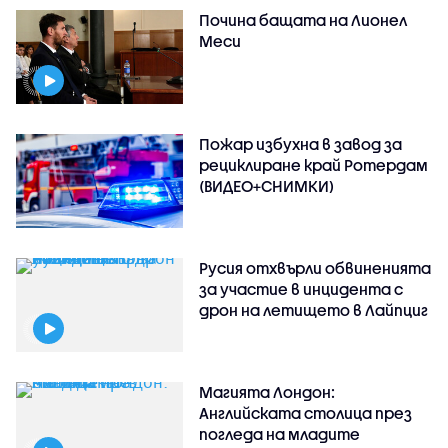
Почина бащата на Лионел
Меси
Пожар избухна в завод за
рециклиране край Ротердам
(ВИДЕО+СНИМКИ)
Русия отхвърли обвиненията
за участие в инцидента с
дрон на летището в Лайпциг
Магията Лондон:
Английската столица през
погледа на младите