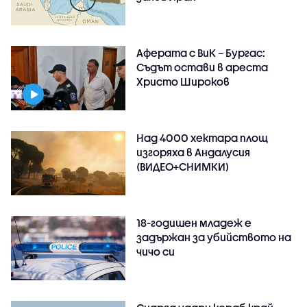
Аферата с ВиК – Бургас:
Съдът остави в ареста
Христо Широков
Над 4000 хектара площ
изгоряха в Андалусия
(ВИДЕО+СНИМКИ)
18-годишен младеж е
задържан за убийството на
чичо си