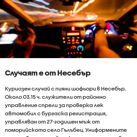
Случаят е от Несебър
Куриозен случай с пияни шофьори в Несебър.
Около 03.15 ч. служители от районно
управление спрели за проверка лек
автомобил с бургаска регистрация,
управляван от 27-годишен мъж от
поморийското село Гълъбец. Униформените