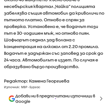
несебърския квартал „Чайка“ полицията
забелязва същия автомобил да криволичи по
пътното платно. Отново е спрян за
проверка. Установено е, че водачът този
път е 30-годишен мъж, но отново пиян.
Шофьорът седнал зад волана с
концентрация на алкохол от 2.20 промила.
Водачът е задържан със заповед за срок до
24 часа. Автомобилът е иззет. По случая е
образувано бързо производство.
Редактор: Камена Георгиева
Източник:
МВР - Бургас
Добави ни в предпочитани източници в
Google