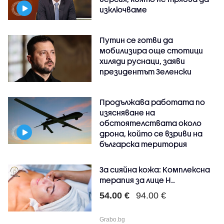
изключваме
Путин се готви да
мобилизира още стотици
хиляди руснаци, заяви
президентът Зеленски
Продължава работата по
изясняване на
обстоятелствата около
дрона, който се взриви на
българска територия
За сияйна кожа: Комплексна
терапия за лице H..
54.00 €
94.00 €
Grabo.bg