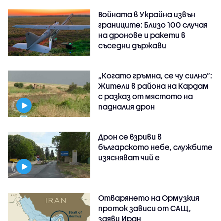
Войната в Украйна извън
границите: Близо 100 случая
на дронове и ракети в
съседни държави
„Когато гръмна, се чу силно“:
Жители в района на Кардам
с разказ от мястото на
падналия дрон
Дрон се взриви в
българското небе, службите
изясняват чий е
Отварянето на Ормузкия
проток зависи от САЩ,
заяви Иран