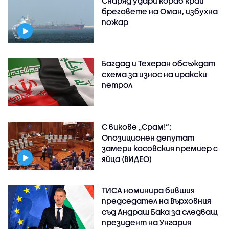
Снаряд удари кораб край
бреговете на Оман, избухна
пожар
Багдад и Техеран обсъждат
схема за износ на иракски
петрол
С викове „Срам!“:
Опозиционен депутат
замери косовския премиер с
яйца (ВИДЕО)
ТИСА номинира бившия
председател на Върховния
съд Андраш Бака за следващ
президент на Унгария