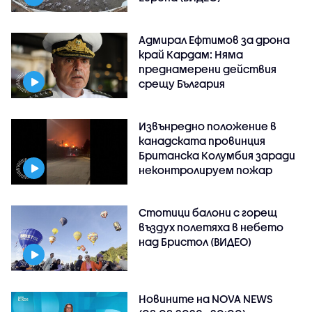
Адмирал Ефтимов за дрона
край Кардам: Няма
преднамерени действия
срещу България
Извънредно положение в
канадската провинция
Британска Колумбия заради
неконтролируем пожар
Стотици балони с горещ
въздух полетяха в небето
над Бристол (ВИДЕО)
Новините на NOVA NEWS