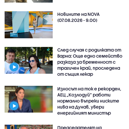
Новините на NOVA
(07.08.2026 - 9.00)
След случая с родилката от
Варна: Още едно семейство
разказа за бременност с
трагичен край, проследена
от същия лекар
Износът на ток е рекорден,
АЕЦ „Козлодуй“ работи
нормално въпреки ниските
нива на Дунав, увери
енергийният министър
Председателят на