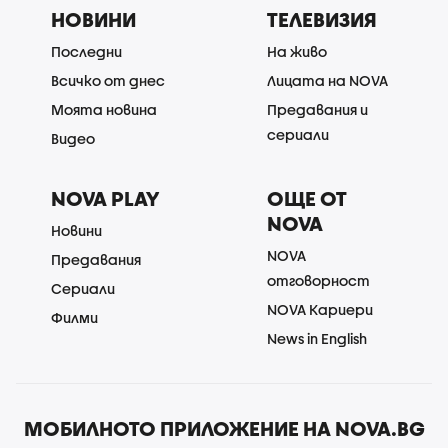
НОВИНИ
ТЕЛЕВИЗИЯ
Последни
На живо
Всичко от днес
Лицата на NOVA
Моята новина
Предавания и
сериали
Видео
NOVA PLAY
ОЩЕ ОТ
NOVA
Новини
NOVA
Предавания
отговорност
Сериали
NOVA Кариери
Филми
News in English
МОБИЛНОТО ПРИЛОЖЕНИЕ НА NOVA.BG