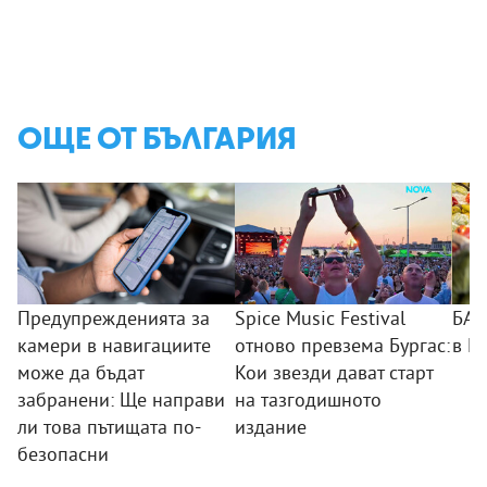
ОЩЕ ОТ БЪЛГАРИЯ
Предупрежденията за
Spice Music Festival
БАБ
камери в навигациите
отново превзема Бургас:
в П
може да бъдат
Кои звезди дават старт
забранени: Ще направи
на тазгодишното
ли това пътищата по-
издание
безопасни