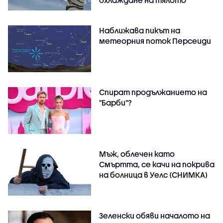
Наближава пикът на
метеорния поток Персеиди
Спират продължанието на
"Барби"?
Мъж, облечен като
Смъртта, се качи на покрива
на болница в Уелс (СНИМКА)
Зеленски обяви началото на