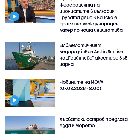
Федерацията на
ционистите в България:
Групата деца в Банско е
дошла на международен
лагер по наша инициатива
Емблематичният
ледоразбивач Arctic Sunrise
на „Грийнпийс” акостира във
Варна
Новините на NOVA
(07.08.2026 - 8.00)
Хърватски остров предлага
езда в морето