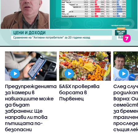
Предупрежденията
БАБХ проверява
След случ
за камери в
борсата в
родилка
навигациите може
Първенец
Варна: О
да бъдат
семейств
забранени: Ще
за бреме
направи ли това
трагичен
пътищата по-
проследе
безопасни
същия ле