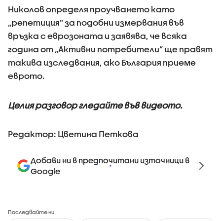
Николов определя проучването като
„репетиция” за подобни измервания във
връзка с еврозоната и заявява, че всяка
година от „Активни потребители” ще правят
такива изследвания, ако България приеме
еврото.
Целия разговор гледайте
във видеото.
Редактор: Цветина Петкова
Добави ни в предпочитани източници в
Google
Последвайте ни