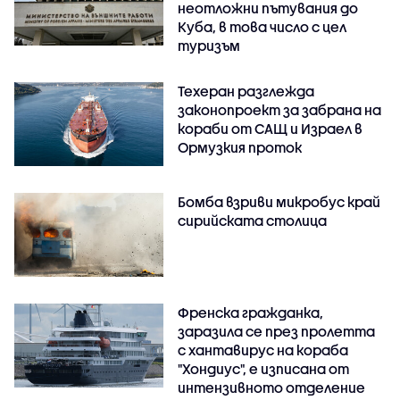
неотложни пътувания до
Куба, в това число с цел
туризъм
Техеран разглежда
законопроект за забрана на
кораби от САЩ и Израел в
Ормузкия проток
Бомба взриви микробус край
сирийската столица
Френска гражданка,
заразила се през пролетта
с хантавирус на кораба
"Хондиус", е изписана от
интензивното отделение