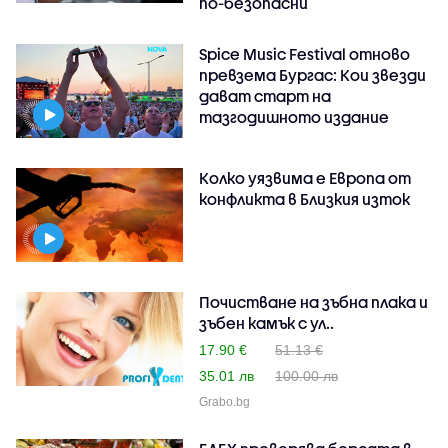
по-безопасни
Spice Music Festival отново
превзема Бургас: Кои звезди
дават старт на
тазгодишното издание
Колко уязвима е Европа от
конфликта в Близкия изток
Почистване на зъбна плака и
зъбен камък с ул..
17.90 €
51.13 €
35.01 лв
100.00 лв
Grabo.bg