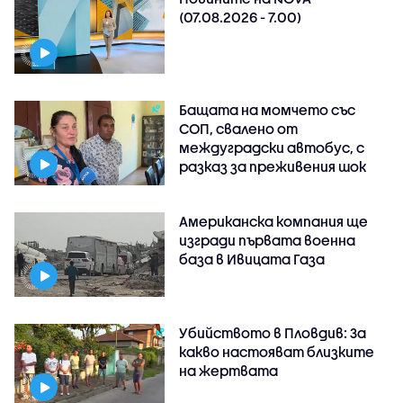
(07.08.2026 - 7.00)
Бащата на момчето със
СОП, свалено от
междуградски автобус, с
разказ за преживения шок
Американска компания ще
изгради първата военна
база в Ивицата Газа
Убийството в Пловдив: За
какво настояват близките
на жертвата