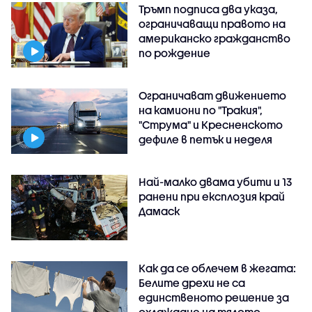
Тръмп подписа два указа,
ограничаващи правото на
американско гражданство
по рождение
Ограничават движението
на камиони по "Тракия",
"Струма" и Кресненското
дефиле в петък и неделя
Най-малко двама убити и 13
ранени при експлозия край
Дамаск
Как да се облечем в жегата:
Белите дрехи не са
единственото решение за
охлаждане на тялото