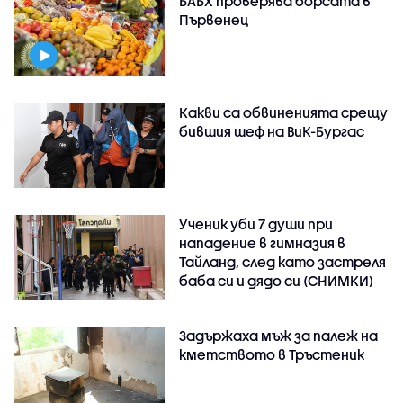
БАБХ проверява борсата в
Първенец
Какви са обвиненията срещу
бившия шеф на ВиК-Бургас
Ученик уби 7 души при
нападение в гимназия в
Тайланд, след като застреля
баба си и дядо си (СНИМКИ)
Задържаха мъж за палеж на
кметството в Тръстеник