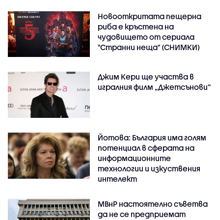
Новооткритата пещерна
риба е кръстена на
чудовището от сериала
"Странни неща" (СНИМКИ)
Джим Кери ще участва в
игралния филм „Джетсънови“
Йотова: България има голям
потенциал в сферата на
информационните
технологии и изкуствения
интелект
МВнР настоятелно съветва
да не се предприемат