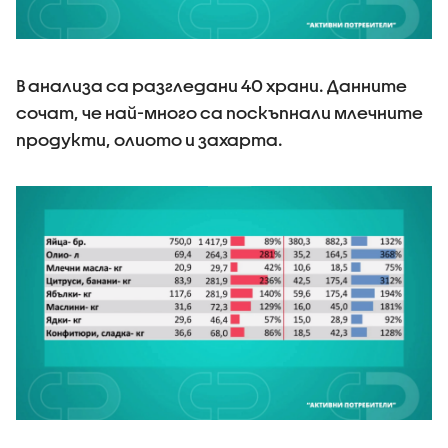
В анализа са разгледани 40 храни. Данните
сочат, че най-много са поскъпнали млечните
продукти, олиото и захарта.