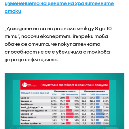
изменението на цените на хранителните
стоки
„Доходите ни са нараснали между 8 до 10
пъти”, посочи експертът. Въпреки това
обаче се отчита, че покупателната
способност не се е увеличила с толкова
заради инфлацията.