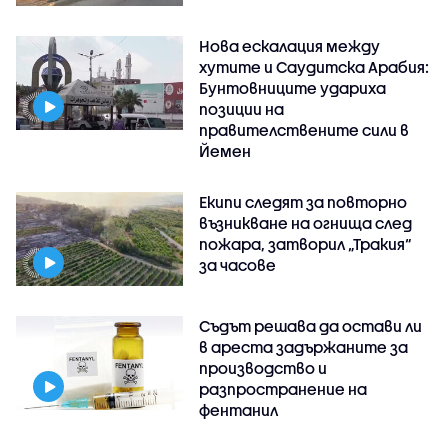
Нова ескалация между
хутите и Саудитска Арабия:
Бунтовниците удариха
позиции на
правителствените сили в
Йемен
Екипи следят за повторно
възникване на огнища след
пожара, затворил „Тракия“
за часове
Съдът решава да остави ли
в ареста задържаните за
производство и
разпространение на
фентанил