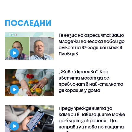
ПОСЛЕДНИ
Генезис на агресията: Защо
младежи нанесоха побой до
смърт на 37-годишен мъж в
Пловдив
„Живей красиво”: Как
цветята могат да се
превърнат в най-стилната
декорация у дома
Предупрежденията за
камери в навигациите може
да бъдат забранени: Ще
направи ли това пътищата