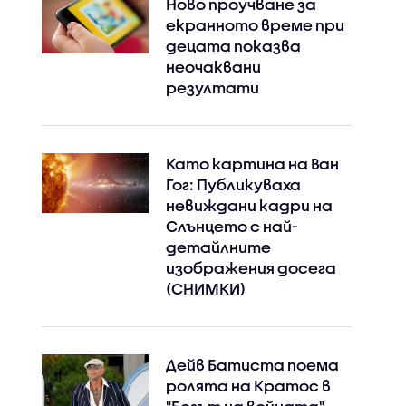
Ново проучване за
екранното време при
децата показва
неочаквани
резултати
Instagram
Facebook
Като картина на Ван
Гог: Публикуваха
невиждани кадри на
Слънцето с най-
детайлните
изображения досега
(СНИМКИ)
Дейв Батиста поема
ролята на Кратос в