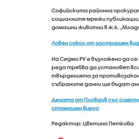
Софийската районна прокурат
социалните мрежи публикации
домашни животни в ж.к. „Млад
Ловен сокол от застрашен вид
На Седмо РУ е възложено да се
реда трябва да установят вси
твърденията за противозакон
събраните данни ще бъдат ан
Децата от Пловдив със симпто
стомашен вирус
Редактор: Цветина Петкова