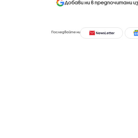
Добави ни в предпочитани и
Последвайте ни
NewsLetter