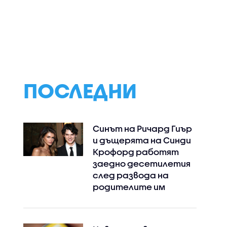
ПОСЛЕДНИ
Синът на Ричард Гиър
и дъщерята на Синди
Крофорд работят
заедно десетилетия
след развода на
родителите им