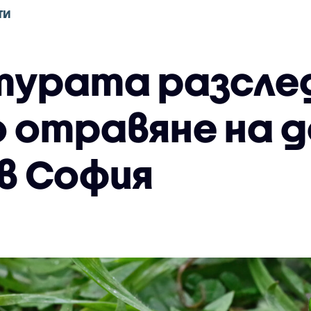
ТИ
турата разсле
 отравяне на 
в София