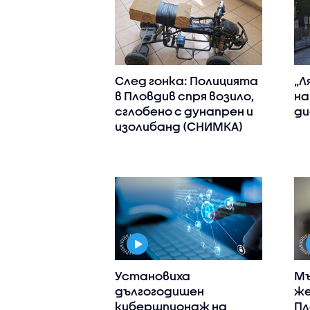
След гонка: Полицията
„Л
в Пловдив спря возило,
на
сглобено с дунапрен и
ди
изолибанд (СНИМКА)
Установиха
Мъ
дългогодишен
же
кибершпионаж на
Пл