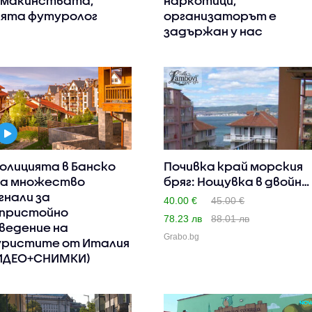
макинствата,
наркотици,
ята футуролог
организаторът е
задържан у нас
полицията в Банско
Почивка край морския
а множество
бряг: Нощувка в двойна
гнали за
..
40.00 €
45.00 €
пристойно
78.23 лв
88.01 лв
ведение на
Grabo.bg
ристите от Италия
ИДЕО+СНИМКИ)