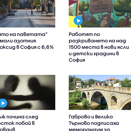
ято на паветата“
Работят по
мали азотния
разкриването на над
оксид в София с 6,6%
1500 места в нови ясли
и детски градини в
София
ж почина след
Габрово и Велико
сток побой в
Търново подписаха
овдив
меморандум за