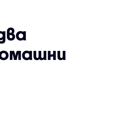
два
домашни