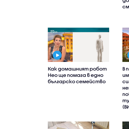
до
см
Как домашният робот
В 
Нео ще помага в едно
им
българско семейство
си
не
по
ту
(В