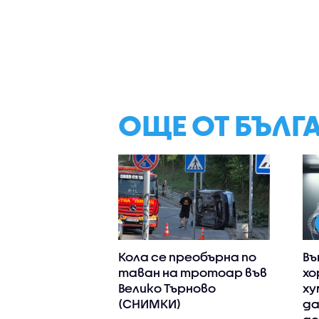
ОЩЕ ОТ БЪЛГ
Кола се преобърна по
Въ
таван на тротоар във
хо
Велико Търново
ху
(СНИМКИ)
да