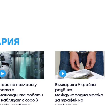
АРИЯ
прос на нагласа у
България и Украйна
рата е
разбиха
маноидните роботи
международна мрежа
 навлязат скоро в
за трафик на