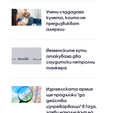
Учени създадоха
кучета, които не
предизвикват
алергии
Йеменските хути
атакуваха два
саудитски петролни
танкера
Израелската армия
ще продължи "да
действа
изпреварващо" в Газа,
заяви началникът на