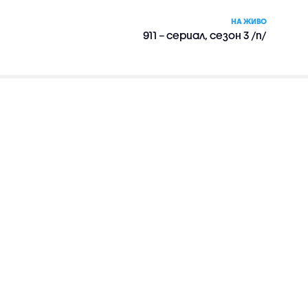
НА ЖИВО
911 – сериал, сезон 3 /п/