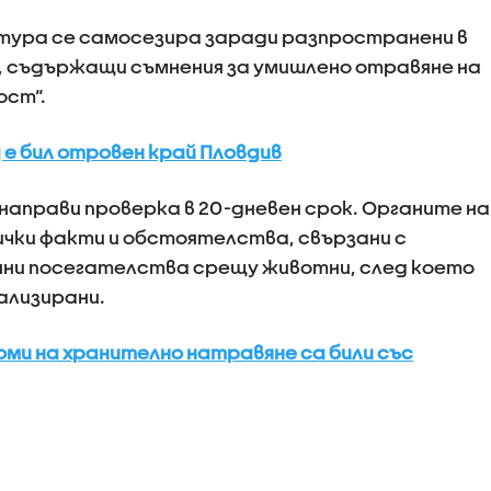
ура се самосезира заради разпространени в
, съдържащи съмнения за умишлено отравяне на
ост“.
 е бил отровен край Пловдив
 направи проверка в 20-дневен срок. Органите на
чки факти и обстоятелства, свързани с
ни посегателства срещу животни, след което
ализирани.
ми на хранително натравяне са били със