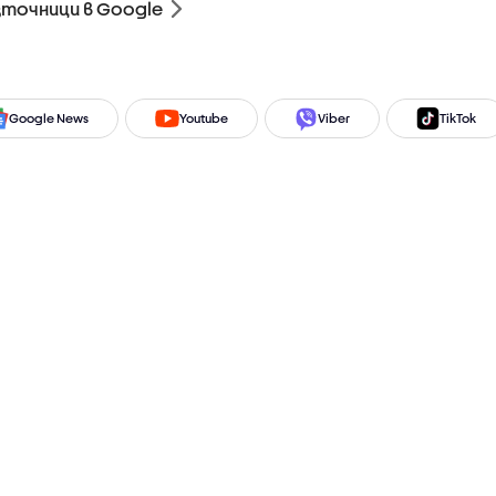
зточници в Google
Google News
Youtube
Viber
TikTok