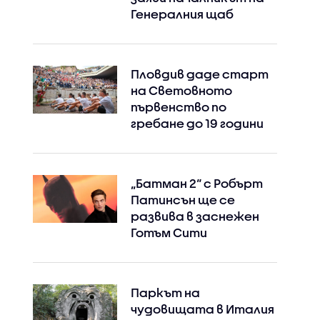
Генералния щаб
Пловдив даде старт
на Световното
първенство по
гребане до 19 години
„Батман 2“ с Робърт
Патинсън ще се
развива в заснежен
Готъм Сити
Паркът на
чудовищата в Италия