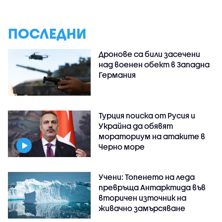
ПОСЛЕДНИ
Дронове са били засечени
над военен обект в Западна
Германия
Турция поиска от Русия и
Украйна да обявят
мораториум на атаките в
Черно море
Учени: Топенето на леда
превръща Антарктида във
вторичен източник на
живачно замърсяване