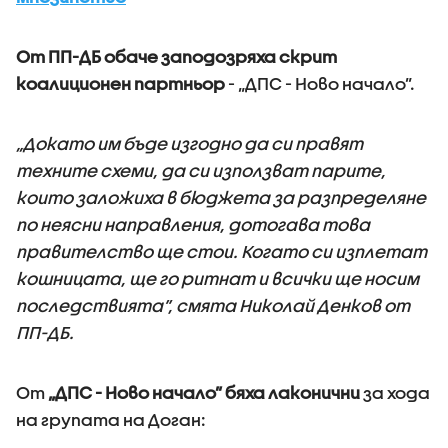
От ПП-ДБ обаче заподозряха скрит
коалиционен партньор
- „ДПС - Ново начало”.
„Докато им бъде изгодно да си правят
техните схеми, да си използват парите,
които заложиха в бюджета за разпределяне
по неясни направления, дотогава това
правителство ще стои. Когато си изплетат
кошницата, ще го ритнат и всички ще носим
последствията”, смята Николай Денков от
ПП-ДБ.
От
„ДПС - Ново начало” бяха лаконични
за хода
на групата на Доган: