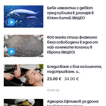
Бебе ламантин с дебют
пред публика в зоопарк в
Южен Китай (ВИДЕО
600 малки птици фламинго
бяха освободени в една от
най-големите колонии в
Европа (ВИДЕО)
Боядисване с боя на клиента,
подстригване, и..
23.00 €
34.00 €
Grabo.bg
Адмирал Ефтимов за дрона