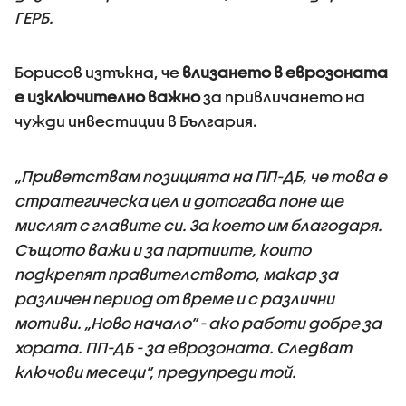
ГЕРБ.
Борисов изтъкна, че
влизането в еврозоната
е изключително важно
за привличането на
чужди инвестиции в България.
„Приветствам позицията на ПП-ДБ, че това е
стратегическа цел и дотогава поне ще
мислят с главите си. За което им благодаря.
Същото важи и за партиите, които
подкрепят правителството, макар за
различен период от време и с различни
мотиви. „Ново начало” - ако работи добре за
хората. ПП-ДБ - за еврозоната. Следват
ключови месеци”, предупреди той.