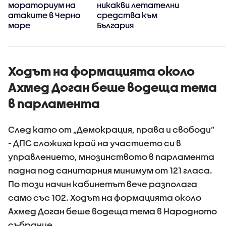
мораториум на
никакви летателни
атаките в Черно
средства към
море
България
Ходът на формацията около
Ахмед Доган беше водеща тема
в парламента
След като от „Демокрация, права и свободи”
- ДПС сложиха край на участието си в
управлението, мнозинството в парламента
падна под санитарния минимум от 121 гласа.
По този начин кабинетът вече разполага
само със 102. Ходът на формацията около
Ахмед Доган беше водеща тема в Народното
събрание.