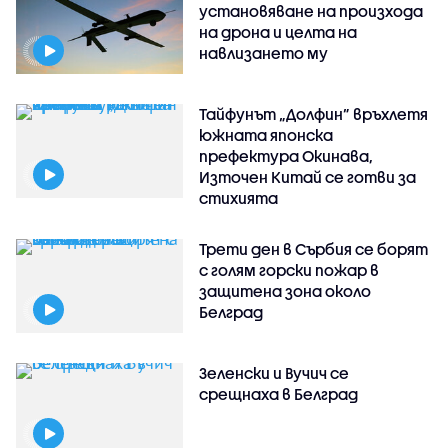
установяване на произхода
на дрона и целта на
навлизането му
Тайфунът „Долфин” връхлетя
южната японска
префектура Окинава,
Източен Китай се готви за
стихията
Трети ден в Сърбия се борят
с голям горски пожар в
защитена зона около
Белград
Зеленски и Вучич се
срещнаха в Белград