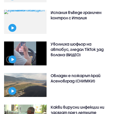
Испания въведе граничен
контрол с Италия
Уволниха шофьор на
автобус, гледал TikTok зад
волана (ВИДЕО)
Овладян е пожарът край
Асеновград (СНИМКИ)
Какви вирусни инфекции ни
засягат през летните