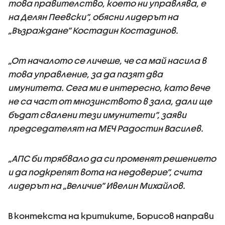
това правителство, което ни управлява, е
на Делян Пеевски”, обясни лидерът на
„Възраждане” Костадин Костадинов.
„От началото се личеше, че са май насила в
това управление, за да пазят два
имунитета. Сега ми е интересно, като вече
не са част от мнозинството в зала, дали ще
бъдат свалени тези имунитети”, заяви
председателят на МЕЧ Радостин Василев.
„АПС би трябвало да си променят решението
и да подкрепят вота на недоверие”, счита
лидерът на „Величие” Ивелин Михайлов.
В контекста на критиките, Борисов направи