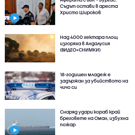
Съдът остави в ареста
Христо Широков
Над 4000 хектара площ
изгоряха в Андалусия
(ВИДЕО+СНИМКИ)
18-годишен младеж е
задържан за убийството на
чичо си
Снаряд удари кораб край
бреговете на Оман, избухна
пожар