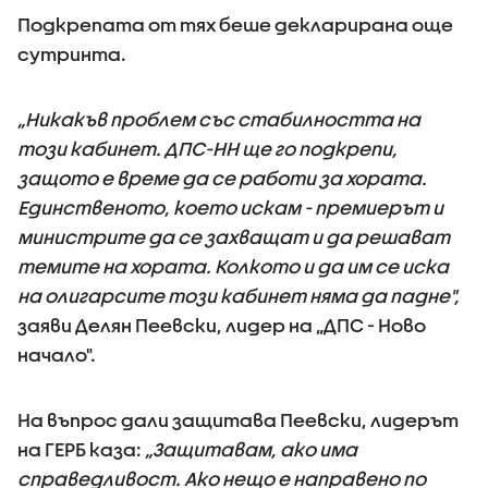
Подкрепата от тях беше декларирана още
сутринта.
„Никакъв проблем със стабилността на
този кабинет. ДПС-НН ще го подкрепи,
защото е време да се работи за хората.
Единственото, което искам - премиерът и
министрите да се захващат и да решават
темите на хората. Колкото и да им се иска
на олигарсите този кабинет няма да падне",
заяви Делян Пеевски, лидер на „ДПС - Ново
начало".
На въпрос дали защитава Пеевски, лидерът
на ГЕРБ каза:
„Защитавам, ако има
справедливост. Ако нещо е направено по