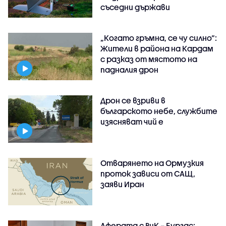
съседни държави
„Когато гръмна, се чу силно“:
Жители в района на Кардам
с разказ от мястото на
падналия дрон
Дрон се взриви в
българското небе, службите
изясняват чий е
Отварянето на Ормузкия
проток зависи от САЩ,
заяви Иран
Аферата с ВиК – Бургас: