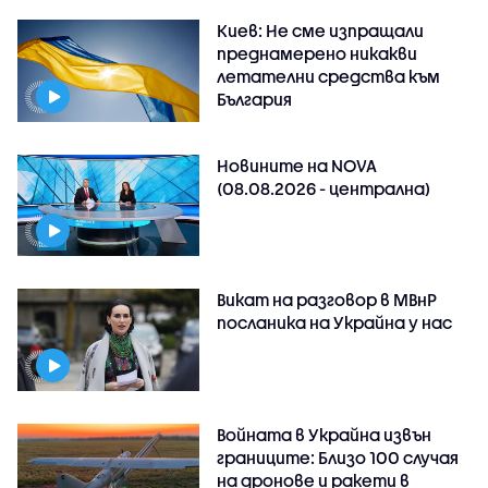
Киев: Не сме изпращали
преднамерено никакви
летателни средства към
България
Новините на NOVA
(08.08.2026 - централна)
Викат на разговор в МВнР
посланика на Украйна у нас
Войната в Украйна извън
границите: Близо 100 случая
на дронове и ракети в