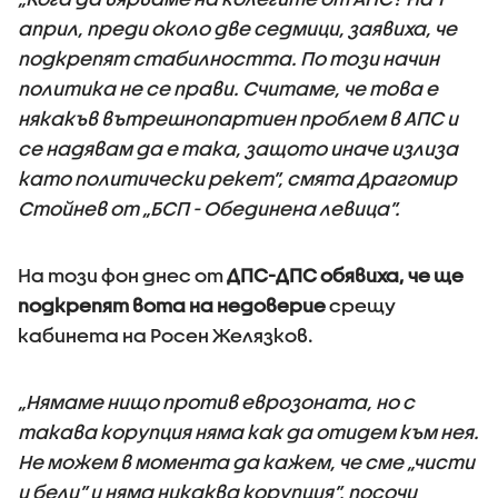
април, преди около две седмици, заявиха, че
подкрепят стабилността. По този начин
политика не се прави. Считаме, че това е
някакъв вътрешнопартиен проблем в АПС и
се надявам да е така, защото иначе излиза
като политически рекет”, смята Драгомир
Стойнев от „БСП - Обединена левица”.
На този фон днес от
ДПС-ДПС обявиха, че ще
подкрепят вота на недоверие
срещу
кабинета на Росен Желязков.
„Нямаме нищо против еврозоната, но с
такава корупция няма как да отидем към нея.
Не можем в момента да кажем, че сме „чисти
и бели” и няма никаква корупция”, посочи