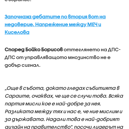
Започнаха дебатите по втория вот на
недоверие. Напрежение между МЕЧ и
Киселова
Според Бойко Борисов
оттеглянето на ДПС-
ДПС от управляващото мнозинство не е
добър сигнал.
„Още в събота, докато гледах събитията в
Сараите, очаквах, че ще се случи това. Всяка
партия мисли кое е най-добре за нея.
Разликата между тях и нас е, че ние мислим и
за държавата. Надали това е най-добрият
дизайн на правителство”, посочи лидерът на