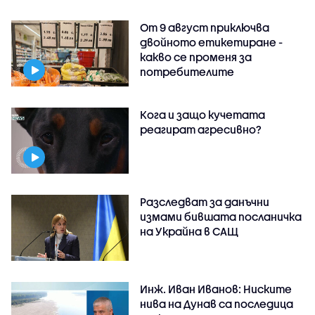
От 9 август приключва
двойното етикетиране -
какво се променя за
потребителите
Кога и защо кучетата
реагират агресивно?
Разследват за данъчни
измами бившата посланичка
на Украйна в САЩ
Инж. Иван Иванов: Ниските
нива на Дунав са последица