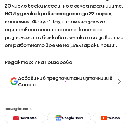
20 число всеки месец, но с оглед празниците,
НОИ удължи крайната дата до 22 април
,
припомня „Фокус”. Тази промяна засяга
единствено пенсионерите, които не
разполагат с банкова сметка и са зависими
от работното време на „Български пощи”.
Редактор: Ина Григорова
Добави ни в предпочитани източници в
Google
Последвайте ни
NewsLetter
Google News
Youtube