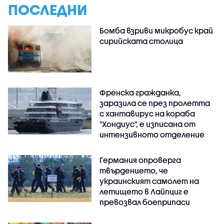
ПОСЛЕДНИ
Бомба взриви микробус край
сирийската столица
Френска гражданка,
заразила се през пролетта
с хантавирус на кораба
"Хондиус", е изписана от
интензивното отделение
Германия опроверга
твърдението, че
украинският самолет на
летището в Лайпциг е
превозвал боеприпаси