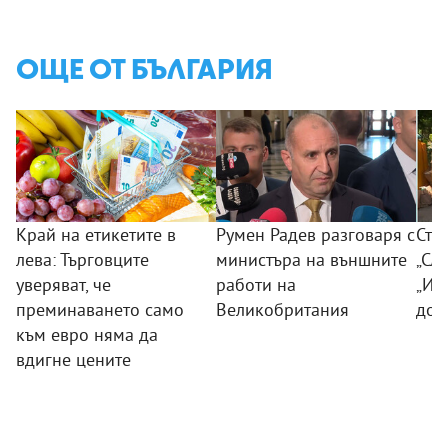
ОЩЕ ОТ БЪЛГАРИЯ
Край на етикетите в
Румен Радев разговаря с
Сто
лева: Търговците
министъра на външните
„Сла
уверяват, че
работи на
„Из
преминаването само
Великобритания
дог
към евро няма да
вдигне цените