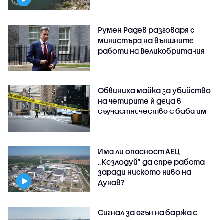
Румен Радев разговаря с
министъра на външните
работи на Великобритания
Обвиниха майка за убийство
на четирите ѝ деца в
съучастничество с баба им
Има ли опасност АЕЦ
„Козлодуй” да спре работа
заради ниското ниво на
Дунав?
Сигнал за огън на баржа с