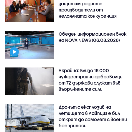
защитим родните
производители от
нелоялната конкуренция
Обеден информационен блок
на NOVA NEWS (06.08.2026)
Украйна: Близо 16 000
чуждестранни доброволци
от 72 държави служат във
въоръжените сили
Дронът с експлозив на
летището в Лайпциг е бил
открит до самолет с военни
боеприпаси