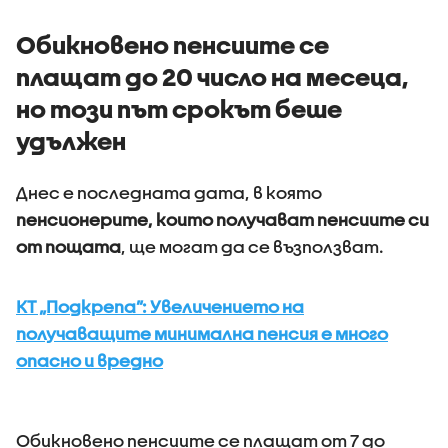
Обикновено пенсиите се
плащат до 20 число на месеца,
но този път срокът беше
удължен
Днес е последната дата, в която
пенсионерите, които получават пенсиите си
от пощата
, ще могат да се възползват.
КТ „Подкрепа”: Увеличението на
получаващите минимална пенсия е много
опасно и вредно
Обикновено пенсиите се плащат от 7 до