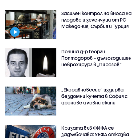
Засилен контрол на вноса на
плодове и зеленчуци от РС
Македония, Сърбия и Турция
Почина д-р Георги
Поптодоров – дългогодишен
неврохирург в „Пирогов“
„Екоравновесие“ издирва
бездомни кучета в София с
дронове и ловни екипи
Кризата във ФИФА се
задълбочава: УЕФА отказва