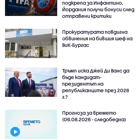
подкрепа за Инфантино,
Йордания получи бонуси след
отправени критики
Прокуратурата повдигна
обвинения на бившия шеф на
ВиК-Бургас
Тръмп иска Джей Ди Ванс да
бъде кандидат-
президентът на
републиканците през 2028
г.?
Прогноза за времето
(06.08.2026 - следобедна)