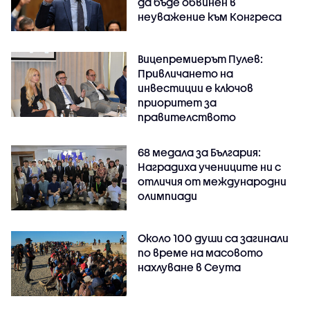
да бъде обвинен в
неуважение към Конгреса
Вицепремиерът Пулев:
Привличането на
инвестиции е ключов
приоритет за
правителството
68 медала за България:
Наградиха учениците ни с
отличия от международни
олимпиади
Около 100 души са загинали
по време на масовото
нахлуване в Сеута