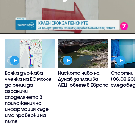
Всяка държава
Ниското ниво на
Спортни 
членка на ЕС може
Дунав заплашва
(06.08.20
да реши да
АЕЦ-овете в Европа
следобед
ограничи
споделянето в
приложения на
,
информация къде
има проверки на
пътя