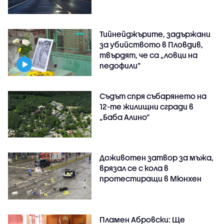
Тийнейджърите, задържани
за убийството в Пловдив,
твърдят, че са „ловци на
педофили”
Съдът спря събарянето на
12-те жилищни сгради в
„Баба Алино“
Доживотен затвор за мъжа,
врязал се с кола в
протестиращи в Мюнхен
Пламен Абровски: Ще