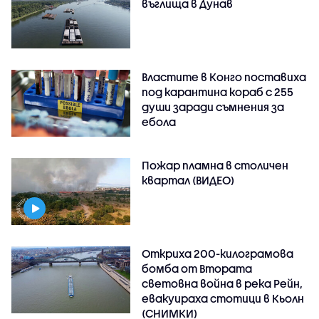
въглища в Дунав
Властите в Конго поставиха
под карантина кораб с 255
души заради съмнения за
ебола
Пожар пламна в столичен
квартал (ВИДЕО)
Откриха 200-килограмова
бомба от Втората
световна война в река Рейн,
евакуираха стотици в Кьолн
(СНИМКИ)