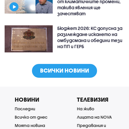
от климатичните промени,
такива явления ще
зачестяват
Бюджет 2026: КС допусна за
разглеждане искането на
омбудсмана и обедини тези
на ПП и ГЕРБ
ВСИЧКИ НОВИНИ
НОВИНИ
ТЕЛЕВИЗИЯ
Последни
На живо
Всичко от днес
Лицата на NOVA
Моята новина
Предавания и