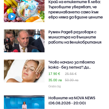
Край на етикетите в лева:
Търговците уверяват, че
преминаването само към
евро няма да вдигне цените
Румен Радев разговаря с
министъра на външните
работи на Великобритания
"Ново начало за твоята
кожа - без петна"! Ди..
17.90 €
25.56 €
35.00 лв
50.00 лв
Grabo.bg
Новините на NOVA NEWS
(06.08.2026 - 20:00)