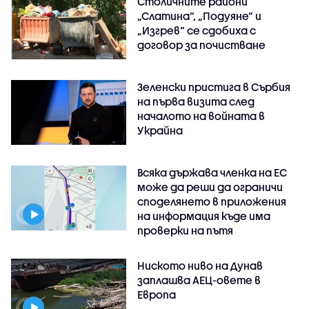
Столичните райони
„Слатина“, „Подуяне“ и
„Изгрев“ се сдобиха с
договор за почистване
Зеленски пристига в Сърбия
на първа визита след
началото на войната в
Украйна
Всяка държава членка на ЕС
може да реши да ограничи
споделянето в приложения
на информация къде има
проверки на пътя
Ниското ниво на Дунав
заплашва АЕЦ-овете в
Европа