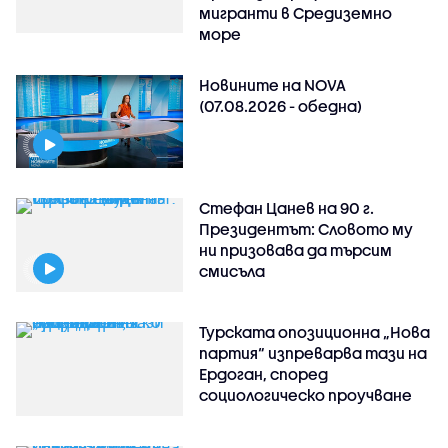
мигранти в Средиземно
море
Новините на NOVA
(07.08.2026 - обедна)
Стефан Цанев на 90 г.
Президентът: Словото му
ни призовава да търсим
смисъла
Турската опозиционна „Нова
партия“ изпреварва тази на
Ердоган, според
социологическо проучване