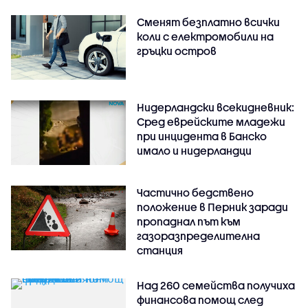
Сменят безплатно всички
коли с електромобили на
гръцки остров
Нидерландски всекидневник:
Сред еврейските младежи
при инцидента в Банско
имало и нидерландци
Частично бедствено
положение в Перник заради
пропаднал път към
газоразпределителна
станция
Над 260 семейства получиха
финансова помощ след