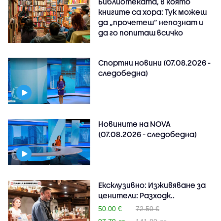
Библиотеката, в която
книгите са хора: Тук можеш
да „прочетеш“ непознат и
да го попиташ всичко
Спортни новини (07.08.2026 -
следобедна)
Новините на NOVA
(07.08.2026 - следобедна)
Ексклузивно: Изживяване за
ценители: Разходк..
50.00 €
72.50 €