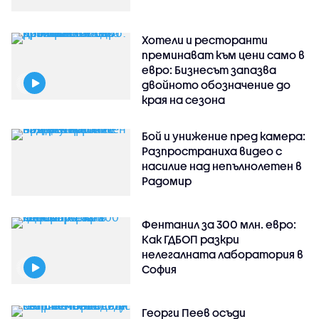
Хотели и ресторанти
преминават към цени само в
евро: Бизнесът запазва
двойното обозначение до
края на сезона
Бой и унижение пред камера:
Разпространиха видео с
насилие над непълнолетен в
Радомир
Фентанил за 300 млн. евро:
Как ГДБОП разкри
нелегалната лаборатория в
София
Георги Пеев осъди