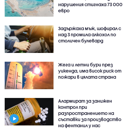
нарушения стигнаха 73 000
евро
Задържаха мъж, шофирал с
над 3 промила алкохол по
столичен булевард
Жега и летни бури през
уикенда, има висок риск от
пожари в цялата страна
Алармират за занижен
контрол при
разпространението на
съставки за производство
на фентанил у нас