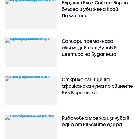
Бързият влак София - Варна
блъсна и уби жена край
Павликени
Сапьори премахнаха
експлозиви от Дунав в
центъра на Будапеща
Откриха огнище на
африканска чума по свинете
във Варненско
Риболовна мрежа изплува в
едно от Рилските езера