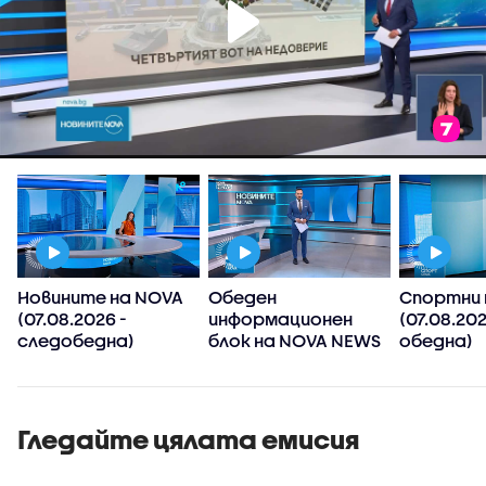
Новините на NOVA
Обеден
Спортни 
(07.08.2026 -
информационен
(07.08.202
следобедна)
блок на NOVA NEWS
обедна)
(07.08.2026)
Гледайте цялата емисия