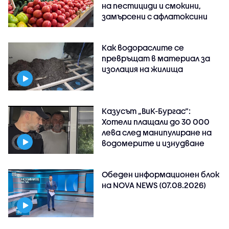
на пестициди и смокини,
замърсени с афлатоксини
Как водораслите се
превръщат в материал за
изолация на жилища
Казусът „ВиК-Бургас“:
Хотели плащали до 30 000
лева след манипулиране на
водомерите и изнудване
Обеден информационен блок
на NOVA NEWS (07.08.2026)