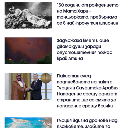
150 години от рождението
на Мата Хари -
танцьорката, превърнала
се в най-прочутия шпионин
Задържаха кмет и още
двама души заради
опустошителния пожар
край Атина
Пакистан след
подписването на пакт с
Турция и Саудитска Арабия:
Нападение срещу една от
страните ще се смята за
нападение срещу всички
Гърция вдигна дронове над
плажовете, глобите за