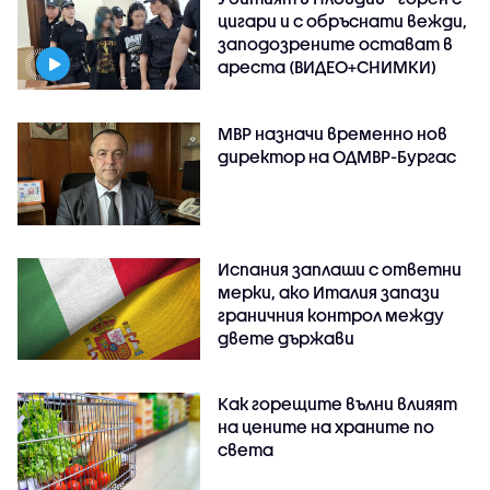
цигари и с обръснати вежди,
заподозрените остават в
ареста (ВИДЕО+СНИМКИ)
МВР назначи временно нов
директор на ОДМВР-Бургас
Испания заплаши с ответни
мерки, ако Италия запази
граничния контрол между
двете държави
Как горещите вълни влияят
на цените на храните по
света