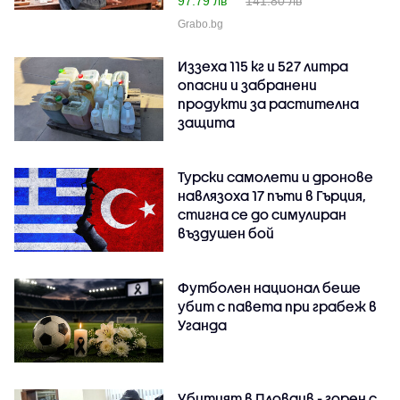
97.79 лв
141.80 лв
Grabo.bg
Иззеха 115 кг и 527 литра
опасни и забранени
продукти за растителна
защита
Турски самолети и дронове
навлязоха 17 пъти в Гърция,
стигна се до симулиран
въздушен бой
Футболен национал беше
убит с павета при грабеж в
Уганда
Убитият в Пловдив - горен с