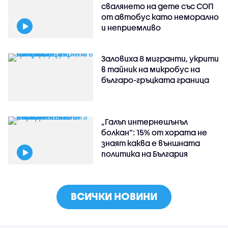
свалянето на дете със СОП
от автобус като неморално
и неприемливо
Заловиха 8 мигранти, укрити
в тайник на микробус на
българо-гръцката граница
„Галъп интернешънъл
болкан“: 15% от хората не
знаят каква е външната
политика на България
ВСИЧКИ НОВИНИ