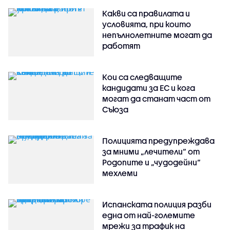
Какви са правилата и
условията, при които
непълнолетните могат да
работят
Кои са следващите
кандидати за ЕС и кога
могат да станат част от
Съюза
Полицията предупреждава
за мними „лечители“ от
Родопите и „чудодейни“
мехлеми
Испанската полиция разби
една от най-големите
мрежи за трафик на