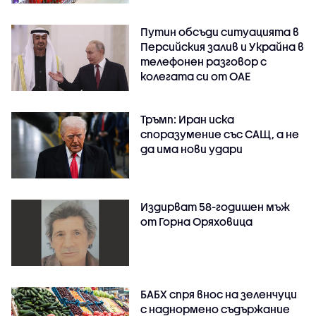
Путин обсъди ситуацията в
Персийския залив и Украйна в
телефонен разговор с
колегата си от ОАЕ
Тръмп: Иран иска
споразумение със САЩ, а не
да има нови удари
Издирват 58-годишен мъж
от Горна Оряховица
БАБХ спря внос на зеленчуци
с наднормено съдържание