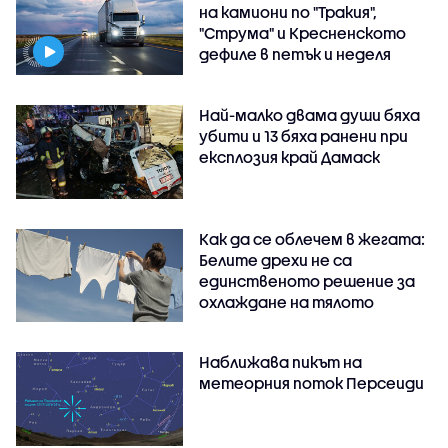
на камиони по "Тракия",
"Струма" и Кресненското
дефиле в петък и неделя
Най-малко двама души бяха
убити и 13 бяха ранени при
експлозия край Дамаск
Как да се облечем в жегата:
Белите дрехи не са
единственото решение за
охлаждане на тялото
Наближава пикът на
метеорния поток Персеиди