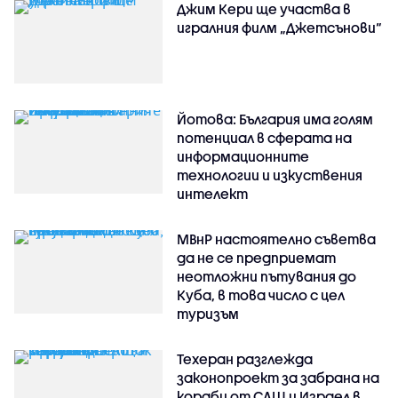
Джим Кери ще участва в
игралния филм „Джетсънови“
Йотова: България има голям
потенциал в сферата на
информационните
технологии и изкуствения
интелект
МВнР настоятелно съветва
да не се предприемат
неотложни пътувания до
Куба, в това число с цел
туризъм
Техеран разглежда
законопроект за забрана на
кораби от САЩ и Израел в