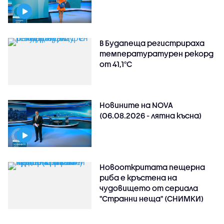
В Будапеща регистрираха
температуратурен рекорд
от 41,1°C
Новините на NOVA
(06.08.2026 - лятна късна)
Новооткритата пещерна
риба е кръстена на
чудовището от сериала
"Странни неща" (СНИМКИ)