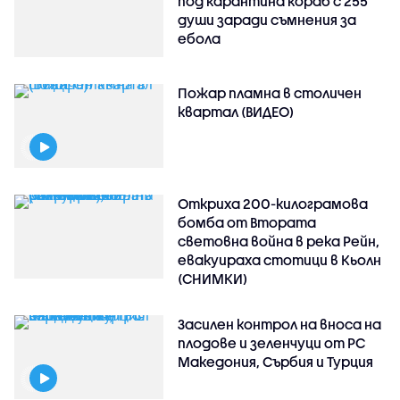
под карантина кораб с 255
души заради съмнения за
ебола
Пожар пламна в столичен
квартал (ВИДЕО)
Откриха 200-килограмова
бомба от Втората
световна война в река Рейн,
евакуираха стотици в Кьолн
(СНИМКИ)
Засилен контрол на вноса на
плодове и зеленчуци от РС
Македония, Сърбия и Турция