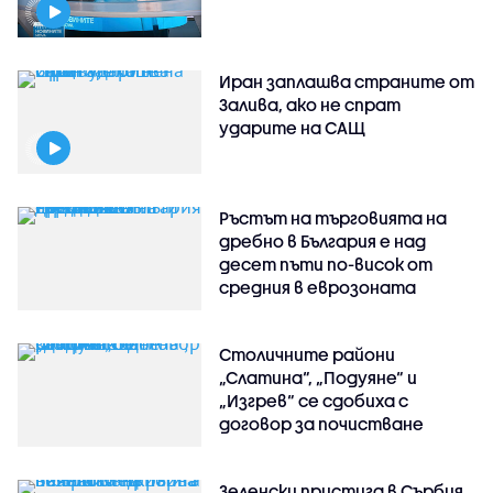
Иран заплашва страните от
Залива, ако не спрат
ударите на САЩ
Ръстът на търговията на
дребно в България е над
десет пъти по-висок от
средния в еврозоната
Столичните райони
„Слатина“, „Подуяне“ и
„Изгрев“ се сдобиха с
договор за почистване
Зеленски пристига в Сърбия