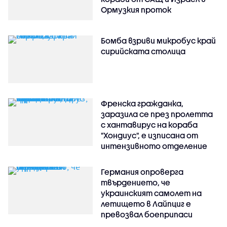
Ормузкия проток
Бомба взриви микробус край
сирийската столица
Френска гражданка,
заразила се през пролетта
с хантавирус на кораба
"Хондиус", е изписана от
интензивното отделение
Германия опроверга
твърдението, че
украинският самолет на
летището в Лайпциг е
превозвал боеприпаси