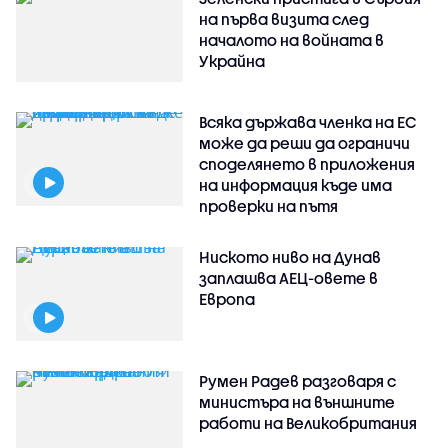
на първа визита след
началото на войната в
Украйна
Всяка държава членка на ЕС
може да реши да ограничи
споделянето в приложения
на информация къде има
проверки на пътя
Ниското ниво на Дунав
заплашва АЕЦ-овете в
Европа
Румен Радев разговаря с
министъра на външните
работи на Великобритания