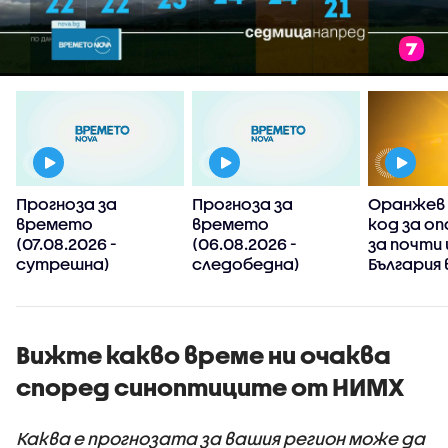
Прогноза за
Прогноза за
Оранжев 
времето
времето
код за оп
(07.08.2026 -
(06.08.2026 -
за почти 
сутрешна)
следобедна)
България 
Вижте какво време ни очаква
според синоптиците от НИМХ
Каква е прогнозата за вашия регион може да