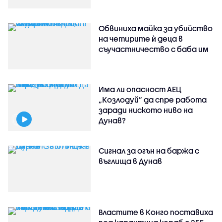
Обвиниха майка за убийство
на четирите ѝ деца в
съучастничество с баба им
Има ли опасност АЕЦ
„Козлодуй” да спре работа
заради ниското ниво на
Дунав?
Сигнал за огън на баржа с
въглища в Дунав
Властите в Конго поставиха