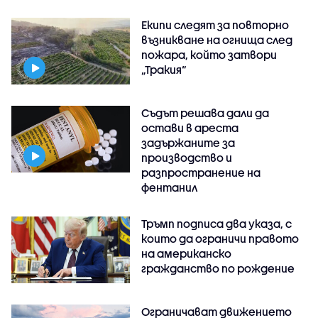
Екипи следят за повторно
възникване на огнища след
пожара, който затвори
„Тракия“
Съдът решава дали да
остави в ареста
задържаните за
производство и
разпространение на
фентанил
Тръмп подписа два указа, с
които да ограничи правото
на американско
гражданство по рождение
Ограничават движението