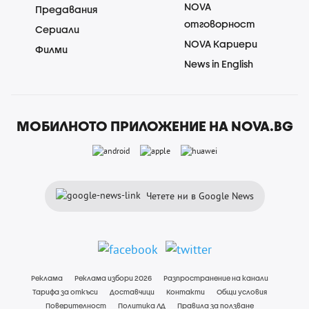
NOVA
Предавания
отговорност
Сериали
NOVA Кариери
Филми
News in English
МОБИЛНОТО ПРИЛОЖЕНИЕ НА NOVA.BG
Четете ни в Google News
Реклама
Реклама избори 2026
Разпространение на канали
Тарифа за откъси
Доставчици
Контакти
Общи условия
Поверителност
Политика ЛД
Правила за ползване