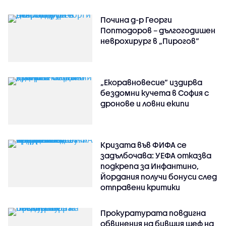
Почина д-р Георги
Поптодоров – дългогодишен
неврохирург в „Пирогов“
„Екоравновесие“ издирва
бездомни кучета в София с
дронове и ловни екипи
Кризата във ФИФА се
задълбочава: УЕФА отказва
подкрепа за Инфантино,
Йордания получи бонуси след
отправени критики
Прокуратурата повдигна
обвинения на бившия шеф на