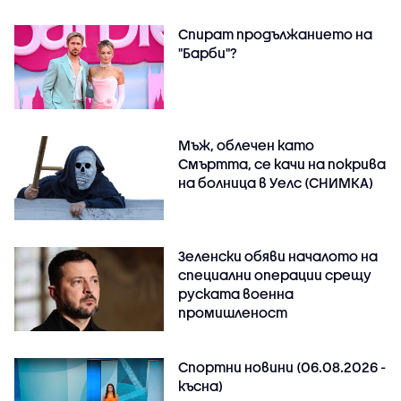
Спират продължанието на
"Барби"?
Мъж, облечен като
Смъртта, се качи на покрива
на болница в Уелс (СНИМКА)
Зеленски обяви началото на
специални операции срещу
руската военна
промишленост
Спортни новини (06.08.2026 -
късна)