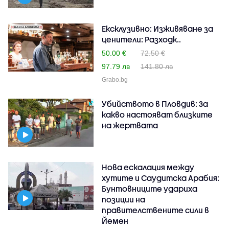
Ексклузивно: Изживяване за
ценители: Разходк..
50.00 €
72.50 €
97.79 лв
141.80 лв
Grabo.bg
Убийството в Пловдив: За
какво настояват близките
на жертвата
Нова ескалация между
хутите и Саудитска Арабия:
Бунтовниците удариха
позиции на
правителствените сили в
Йемен