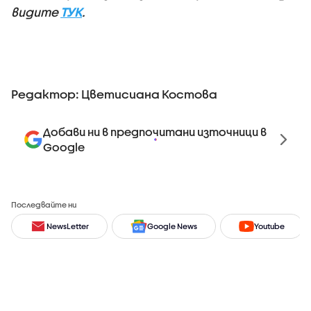
видите
ТУК
.
Редактор: Цветисиана Костова
Добави ни в предпочитани източници в
Google
Последвайте ни
NewsLetter
Google News
Youtube