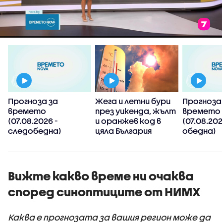
Прогноза за
Жега и летни бури
Прогноза
времето
през уикенда, жълт
времето
(07.08.2026 -
и оранжев код в
(07.08.202
следобедна)
цяла България
обедна)
Вижте какво време ни очаква
според синоптиците от НИМХ
Каква е прогнозата за вашия регион може да