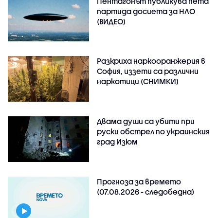
Пентагонът публикува пета
партида досиета за НЛО
(ВИДЕО)
Разкриха наркооранжерия в
София, иззети са различни
наркотици (СНИМКИ)
Двама души са убити при
руски обстрeл по украинския
град Изюм
Прогноза за времето
(07.08.2026 - следобедна)