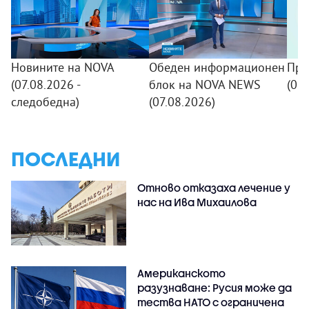
Новините на NOVA
Обеден информационен
Про
(07.08.2026 -
блок на NOVA NEWS
(07.
следобедна)
(07.08.2026)
ПОСЛЕДНИ
Отново отказаха лечение у
нас на Ива Михаилова
Американското
разузнаване: Русия може да
тества НАТО с ограничена