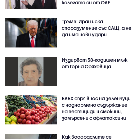
колегата си от ОАЕ
Тръмп: Иран иска
споразумение със САЩ, а не
да има нови удари
Издирват 58-годишен мъж
от Горна Оряховица
БАБХ спря внос на зеленчуци
с наднормено съдържание
на пестициди и смокини,
замърсени с афлатоксини
Как водораслите се