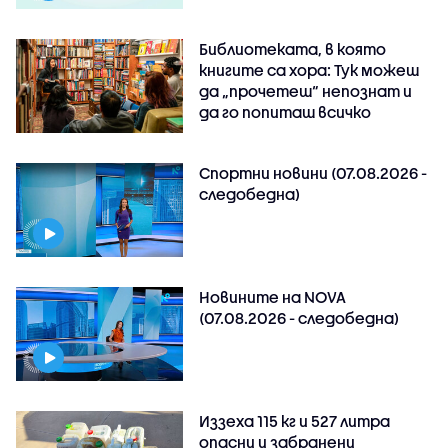
Библиотеката, в която
книгите са хора: Тук можеш
да „прочетеш“ непознат и
да го попиташ всичко
Спортни новини (07.08.2026 -
следобедна)
Новините на NOVA
(07.08.2026 - следобедна)
Иззеха 115 кг и 527 литра
опасни и забранени