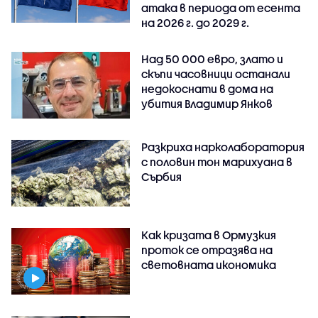
атака в периода от есента
на 2026 г. до 2029 г.
Над 50 000 евро, злато и
скъпи часовници останали
недокоснати в дома на
убития Владимир Янков
Разкриха нарколаборатория
с половин тон марихуана в
Сърбия
Как кризата в Ормузкия
проток се отразява на
световната икономика