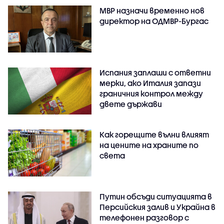
МВР назначи временно нов
директор на ОДМВР-Бургас
Испания заплаши с ответни
мерки, ако Италия запази
граничния контрол между
двете държави
Как горещите вълни влияят
на цените на храните по
света
Путин обсъди ситуацията в
Персийския залив и Украйна в
телефонен разговор с