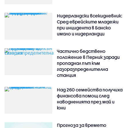
Нидерландски всекидневник:
Сред еврейските младежи
при инцидента в Банско
имало и нидерландци
Частично бедствено
положение в Перник заради
пропаднал път към
газоразпределителна
станция
Над 260 семейства получиха
финансова помощ след
наводненията през май и
юни
Прогноза за времето