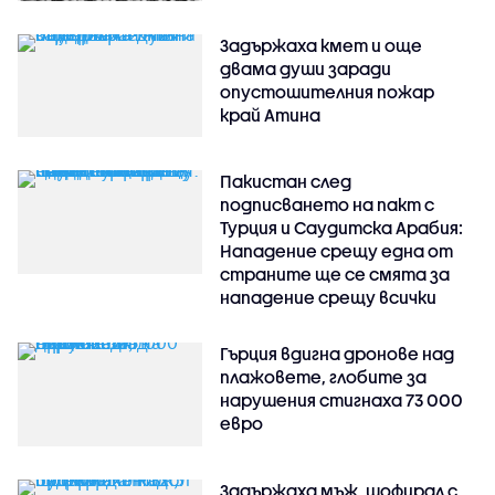
Задържаха кмет и още
двама души заради
опустошителния пожар
край Атина
Пакистан след
подписването на пакт с
Турция и Саудитска Арабия:
Нападение срещу една от
страните ще се смята за
нападение срещу всички
Гърция вдигна дронове над
плажовете, глобите за
нарушения стигнаха 73 000
евро
Задържаха мъж, шофирал с