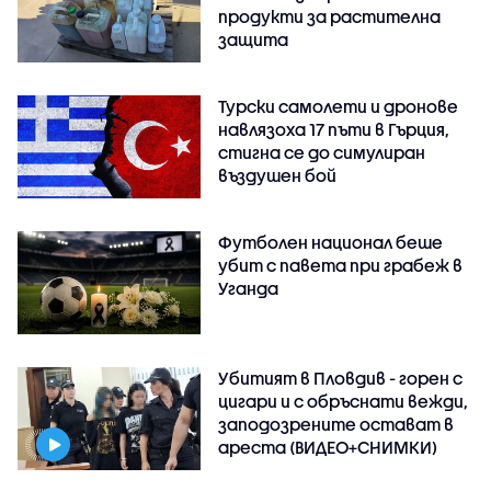
продукти за растителна
защита
Турски самолети и дронове
навлязоха 17 пъти в Гърция,
стигна се до симулиран
въздушен бой
Футболен национал беше
убит с павета при грабеж в
Уганда
Убитият в Пловдив - горен с
цигари и с обръснати вежди,
заподозрените остават в
ареста (ВИДЕО+СНИМКИ)