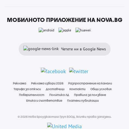
МОБИЛНОТО ПРИЛОЖЕНИЕ НА NOVA.BG
Четете ни в Google News
Реклама
Реклама избори 2026
Разпространение на канали
Тарифа за откъси
Доставчици
Контакти
Общи условия
Поверителност
Политика ЛД
Правила за ползване
Етика и съответствие
Платени публикации
© 2026 Нова Броудкастинг Груп ЕООД. Всички права запазени.