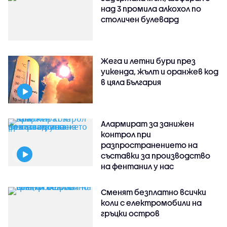
над 3 промила алкохол по
столичен булевард
Жега и летни бури през
уикенда, жълт и оранжев код
в цяла България
Алармират за занижен
контрол при
разпространението на
съставки за производство
на фентанил у нас
Сменят безплатно всички
коли с електромобили на
гръцки остров