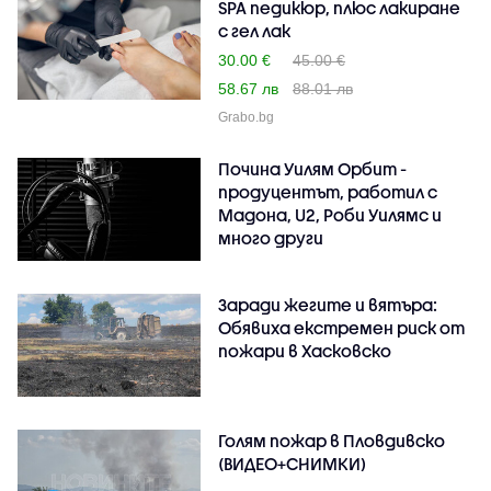
SPA педикюр, плюс лакиране
с гел лак
30.00 €
45.00 €
58.67 лв
88.01 лв
Grabo.bg
Почина Уилям Орбит -
продуцентът, работил с
Мадона, U2, Роби Уилямс и
много други
Заради жегите и вятъра:
Обявиха екстремен риск от
пожари в Хасковско
Голям пожар в Пловдивско
(ВИДЕО+СНИМКИ)