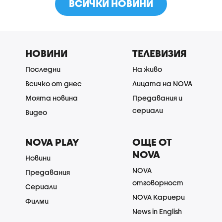
ВСИЧКИ НОВИНИ
НОВИНИ
ТЕЛЕВИЗИЯ
Последни
На живо
Всичко от днес
Лицата на NOVA
Моята новина
Предавания и
сериали
Видео
NOVA PLAY
ОЩЕ ОТ
NOVA
Новини
NOVA
Предавания
отговорност
Сериали
NOVA Кариери
Филми
News in English