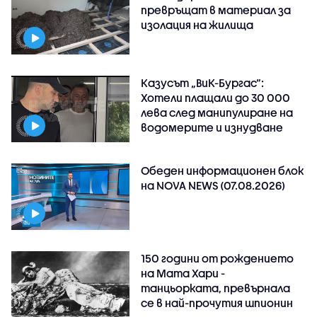
превръщат в материал за
изолация на жилища
Казусът „ВиК-Бургас“:
Хотели плащали до 30 000
лева след манипулиране на
водомерите и изнудване
Обеден информационен блок
на NOVA NEWS (07.08.2026)
150 години от рождението
на Мата Хари -
танцьорката, превърнала
се в най-прочутия шпионин