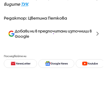
видите
ТУК
Редактор: Цветина Петкова
Добави ни в предпочитани източници в
Google
Последвайте ни
NewsLetter
Google News
Youtube