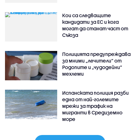
Кои са следващите
кандидати за ЕС и кога
могат да станат част от
Съюза
Полицията предупреждава
за мними „лечители“ от
Родопите и „чудодейни“
мехлеми
Испанската полиция разби
една от най-големите
мрежи за трафик на
мигранти в Средиземно
море