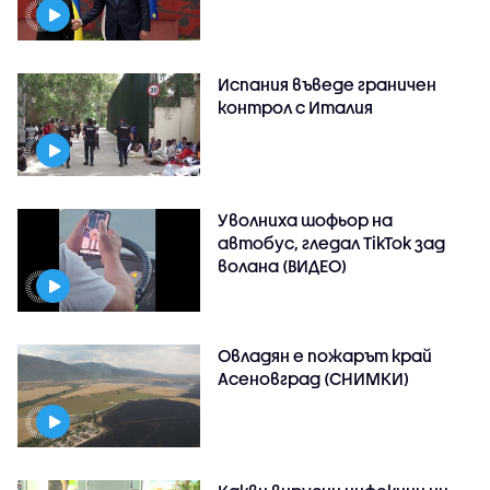
Испания въведе граничен
контрол с Италия
Уволниха шофьор на
автобус, гледал TikTok зад
волана (ВИДЕО)
Овладян е пожарът край
Асеновград (СНИМКИ)