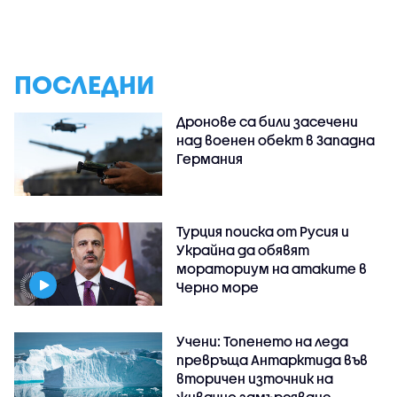
ПОСЛЕДНИ
Дронове са били засечени
над военен обект в Западна
Германия
Турция поиска от Русия и
Украйна да обявят
мораториум на атаките в
Черно море
Учени: Топенето на леда
превръща Антарктида във
вторичен източник на
живачно замърсяване