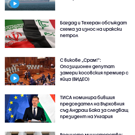
Багдад и Техеран обсъждат
схема за износ на иракски
петрол
С викове „Срам!“:
Опозиционен депутат
замери косовския премиер с
яйца (ВИДЕО)
ТИСА номинира бившия
председател на Върховния
съд Андраш Бака за следващ
президент на Унгария
Военното министерство: