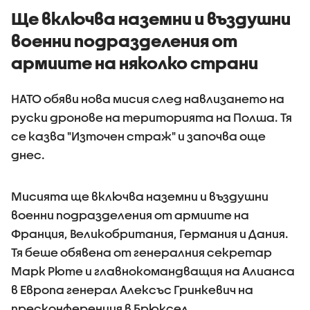
Ще включва наземни и въздушни
военни подразделения от
армиите на няколко страни
НАТО обяви нова мисия след навлизането на
руски дронове на територията на Полша. Тя
се казва "Източен страж" и започва още
днес.
Мисията ще включва наземни и въздушни
военни подразделения от армиите на
Франция, Великобритания, Германия и Дания.
Тя беше обявена от генералния секретар
Марк Рюте и главнокомандващия на Алианса
в Европа генерал Алексъс Гринкевич на
пресконференция в Брюксел.