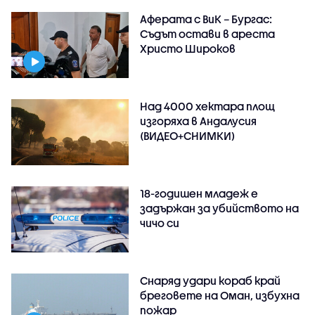
Аферата с ВиК – Бургас:
Съдът остави в ареста
Христо Широков
Над 4000 хектара площ
изгоряха в Андалусия
(ВИДЕО+СНИМКИ)
18-годишен младеж е
задържан за убийството на
чичо си
Снаряд удари кораб край
бреговете на Оман, избухна
пожар