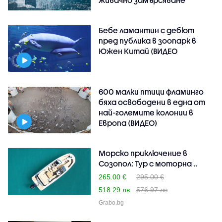
Бебе ламантин с дебют
пред публика в зоопарк в
Южен Китай (ВИДЕО
600 малки птици фламинго
бяха освободени в една от
най-големите колонии в
Европа (ВИДЕО)
Морско приключение в
Созопол: Тур с моторна ..
265.00 €
295.00 €
518.29 лв
576.97 лв
Grabo.bg