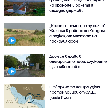
границите: Близо 100 случая
на дронове и ракети в
съседни държави
„Когато гръмна, се чу силно“:
Жители в района на Кардам
с разказ от мястото на
падналия дрон
Дрон се взриви в
българското небе, службите
изясняват чий е
Отварянето на Ормузкия
проток зависи от САЩ,
заяви Иран