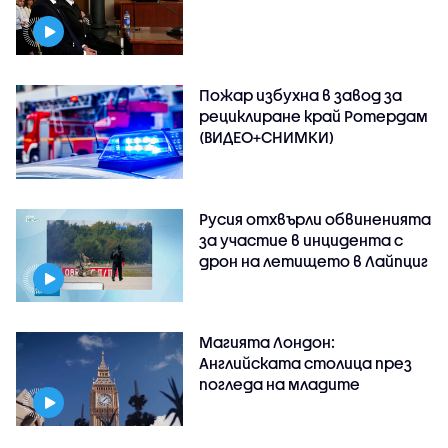
Пожар избухна в завод за
рециклиране край Ротердам
(ВИДЕО+СНИМКИ)
Русия отхвърли обвиненията
за участие в инцидента с
дрон на летището в Лайпциг
Магията Лондон:
Английската столица през
погледа на младите