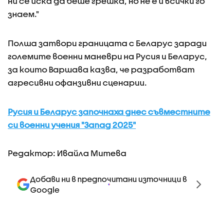
ни се иска да беше грешка, но не е и всички го
знаем."
Полша затвори границата с Беларус заради
големите военни маневри на Русия и Беларус,
за които Варшава казва, че разработват
агресивни офанзивни сценарии.
Русия и Беларус започнаха днес съвместните
си военни учения "Запад 2025"
Редактор: Ивайла Митева
Добави ни в предпочитани източници в
Google