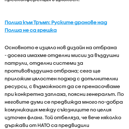
Полша към Тръмп: Руските дронове над
Полша не са грешка
Основното е изцяло нов дизайн на отбрана
- досега имахме отделни мисии за въздушни
патрули, отделни системи за
противовъздушна отбрана; сега ще
приложим цялостен подход с допълнителни
ресурси, с възможност да се пренасочваме
при конкретна заплаха, поясни генералът. По
неговите думи се предвижда много по-добра
комуникация между съюзниците по целия
източен фланг. Той отбеляза, че вече няколко
държави от НАТО са предвидили