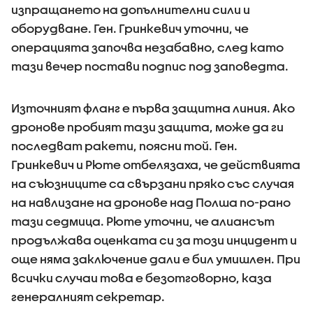
изпращането на допълнителни сили и
оборудване. Ген. Гринкевич уточни, че
операцията започва незабавно, след като
тази вечер постави подпис под заповедта.
Източният фланг е първа защитна линия. Ако
дронове пробият тази защита, може да ги
последват ракети, поясни той. Ген.
Гринкевич и Рюте отбелязаха, че действията
на съюзниците са свързани пряко със случая
на навлизане на дронове над Полша по-рано
тази седмица. Рюте уточни, че алиансът
продължава оценката си за този инцидент и
още няма заключение дали е бил умишлен. При
всички случаи това е безотговорно, каза
генералният секретар.