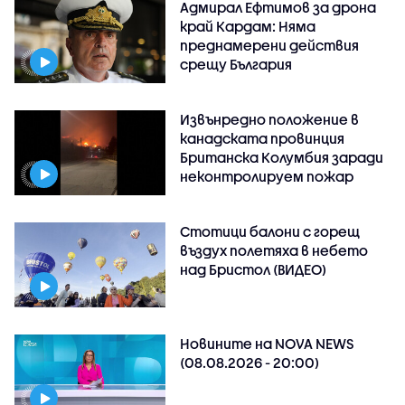
Адмирал Ефтимов за дрона
край Кардам: Няма
преднамерени действия
срещу България
Извънредно положение в
канадската провинция
Британска Колумбия заради
неконтролируем пожар
Стотици балони с горещ
въздух полетяха в небето
над Бристол (ВИДЕО)
Новините на NOVA NEWS
(08.08.2026 - 20:00)