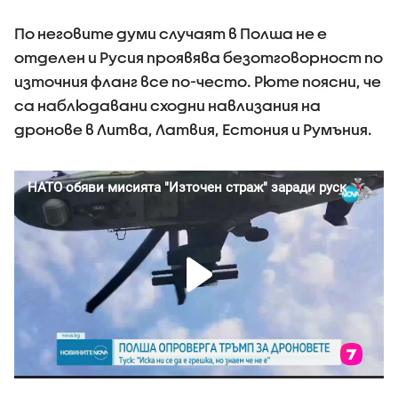
По неговите думи случаят в Полша не е
отделен и Русия проявява безотговорност по
източния фланг все по-често. Рюте поясни, че
са наблюдавани сходни навлизания на
дронове в Литва, Латвия, Естония и Румъния.