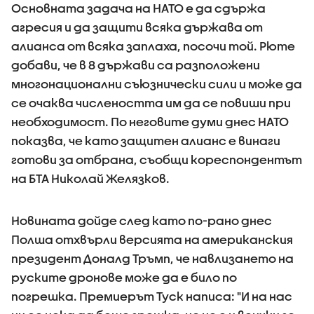
Основната задача на НАТО е да сдържа
агресия и да защити всяка държава от
алианса от всяка заплаха, посочи той. Рюте
добави, че в 8 държави са разположени
многонационални съюзнически сили и може да
се очаква числеността им да се повиши при
необходимост. По неговите думи днес НАТО
показва, че като защитен алианс е винаги
готови за отбрана, съобщи кореспондентът
на БТА Николай Желязков.
Новината дойде след като по-рано днес
Полша отхвърли версията на американския
президент Доналд Тръмп, че навлизането на
руските дронове може да е било по
погрешка. Премиерът Туск написа: "И на нас