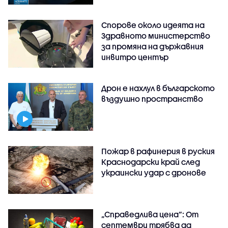
Спорове около идеята на
Здравното министерство
за промяна на държавния
инвитро център
Дрон е нахлул в българското
въздушно пространство
Пожар в рафинерия в руския
Краснодарски край след
украински удар с дронове
„Справедлива цена“: От
септември трябва да