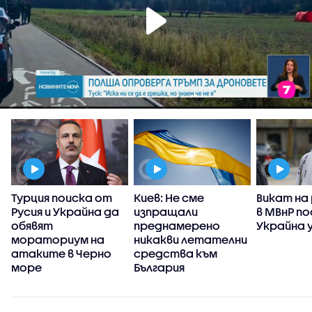
Турция поиска от
Киев: Не сме
Викат на
Русия и Украйна да
изпращали
в МВнР по
обявят
преднамерено
Украйна у
мораториум на
никакви летателни
атаките в Черно
средства към
море
България