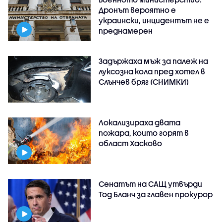
Дронът вероятно е
украински, инцидентът не е
преднамерен
Задържаха мъж за палеж на
луксозна кола пред хотел в
Слънчев бряг (СНИМКИ)
Локализираха двата
пожара, които горят в
област Хасково
Сенатът на САЩ утвърди
Тод Бланч за главен прокурор