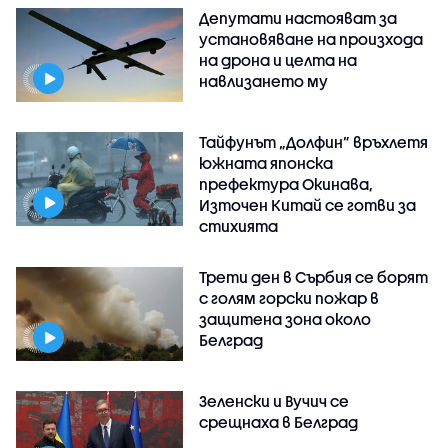
Депутати настояват за
установяване на произхода
на дрона и целта на
навлизането му
Тайфунът „Долфин” връхлетя
южната японска
префектура Окинава,
Източен Китай се готви за
стихията
Трети ден в Сърбия се борят
с голям горски пожар в
защитена зона около
Белград
Зеленски и Вучич се
срещнаха в Белград