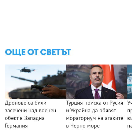
ОЩЕ ОТ СВЕТЪТ
Дронове са били
Турция поиска от Русия
Уче
засечени над военен
и Украйна да обявят
пре
обект в Западна
мораториум на атаките
във
Германия
в Черно море
на 