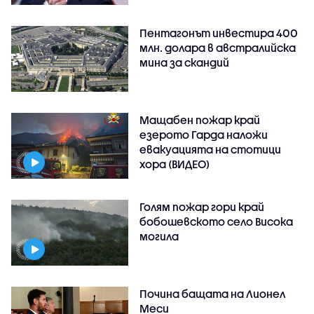
Пентагонът инвестира 400
млн. долара в австралийска
мина за скандий
Мащабен пожар край
езерото Гарда наложи
евакуацията на стотици
хора (ВИДЕО)
Голям пожар гори край
бобошевското село Висока
могила
Почина бащата на Лионел
Меси