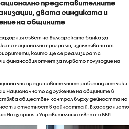
 национално представителните
низации, двата синдиката и
ение на общините
адзорния съвет на Българската банка за
ка по национални програми, изпълнявани от
иоритети, които ще се реализират с
и финансовия отчет за първото полугодие на
 национално представителните работодателски
а и Националното сдружение на общините в
ествява обществен контрол върху дейността на
ност и отчетност в дейността й. В заседанието
 Надзорния и Управителния съвет на ББР.