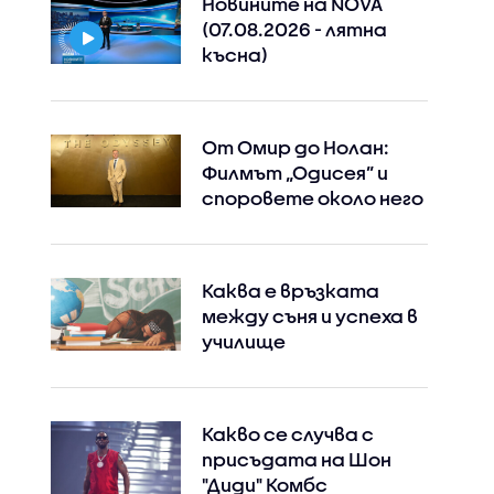
Новините на NOVA
(07.08.2026 - лятна
късна)
От Омир до Нолан:
Филмът „Одисея” и
споровете около него
Каква е връзката
между съня и успеха в
училище
Какво се случва с
присъдата на Шон
"Диди" Комбс