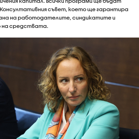
ичения капитал. Всички програми ще бъдат
 Консултативния съвет, което ще гарантира
ана на работодателите, синдикатите и
 на средствата.