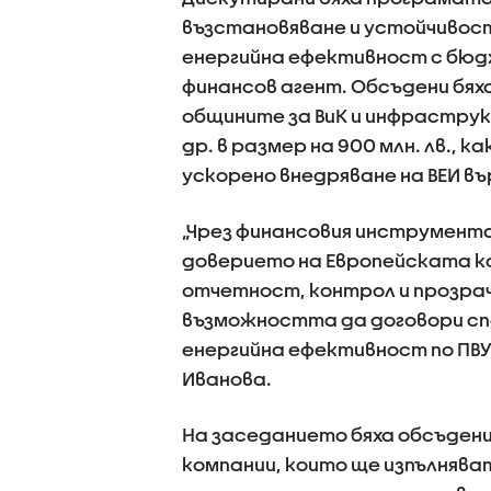
възстановяване и устойчивос
енергийна ефективност с бюдже
финансов агент. Обсъдени бях
общините за ВиК и инфраструк
др. в размер на 900 млн. лв., 
ускорено внедряване на ВЕИ въ
„Чрез финансовия инструмента
доверието на Европейската ко
отчетност, контрол и прозра
възможността да договори сп
енергийна ефективност по ПВУ
Иванова.
На заседанието бяха обсъдени
компании, които ще изпълнява