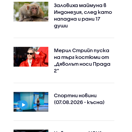
Заловиха маймуна в
Индонезия, след като
нападна и рани 17
души
Мерил Стрийп пуска
на търг костюми от
„Дяволът носи Прада
2“
Спортни новини
(07.08.2026 - късна)