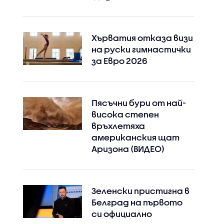
Хърватия отказа визи
на руски гимнастички
за Евро 2026
Пясъчни бури от най-
висока степен
връхлетяха
американския щат
Аризона (ВИДЕО)
Зеленски пристигна в
Белград на първото
си официално