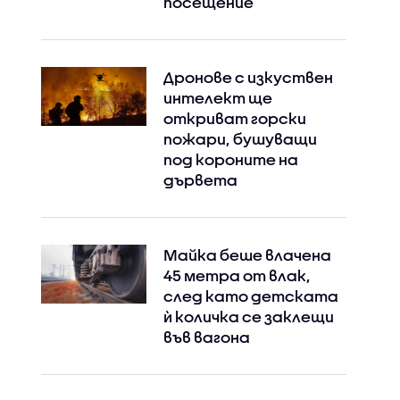
посещение
Дронове с изкуствен
интелект ще
откриват горски
пожари, бушуващи
под короните на
дървета
Майка беше влачена
45 метра от влак,
след като детската
ѝ количка се заклещи
във вагона