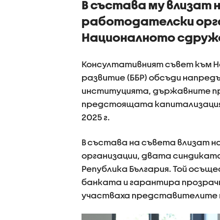
В състава му влизат
работодателски орга
Националното сдруж
Консултативният съвет към Н
развитие (ББР) обсъди напредъ
институцията, държавните пр
предстоящата капитализация 
2025 г.
В състава на съвета влизат
организации, двата синдикат
Република България. Той осъщ
банката и гарантира прозрач
участваха представителите на