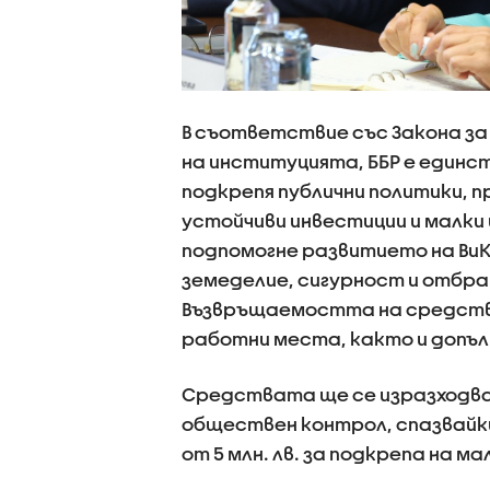
В съответствие със Закона за
на институцията, ББР е един
подкрепя публични политики, 
устойчиви инвестиции и малки 
подпомогне развитието на ВиК
земеделие, сигурност и отбра
Възвръщаемостта на средства
работни места, както и допъ
Средствата ще се изразходва
обществен контрол, спазвайк
от 5 млн. лв. за подкрепа на м