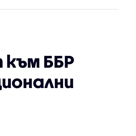
 към ББР
ционални