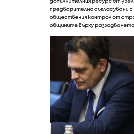
допълнителния ресурс от увел
предварително съгласувани с
обществения контрол от стр
общините върху разходването