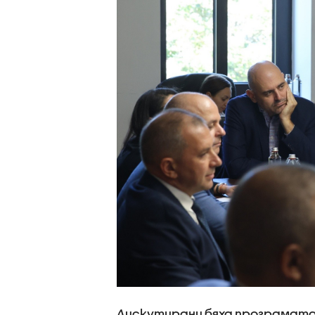
Дискутирани бяха програмата 