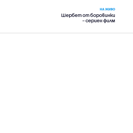
НА ЖИВО
Шербет от боровинки
– сериен филм