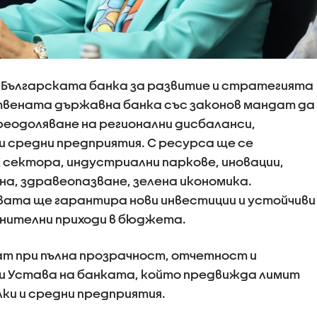
 Българската банка за развитие и стратегията
ствената държавна банка със законов мандат да
преодоляване на регионални дисбаланси,
и средни предприятия. С ресурса ще се
 сектора, индустриални паркове, иновации,
на, здравеопазване, зелена икономика.
та ще гарантира нови инвестиции и устойчиви
лнителни приходи в бюджета.
т при пълна прозрачност, отчетност и
и Устава на банката, който предвижда лимит
алки и средни предприятия.