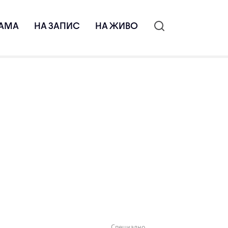
АМА
НА ЗАПИС
НА ЖИВО
Специално