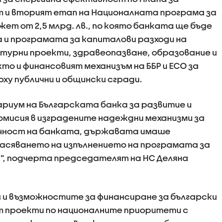
т и вторият етап на Националната програма за
т от 2,5 млрд. лв., по която банката ще бъде
а и програмата за капиталови разходи на
турни проекти, здравеопазване, образование и
както и финансовият механизъм на ББР и ЕСО за
рху публични и общински сгради.
риум на Българската банка за развитие и
мисия в изградените надеждни механизми за
чност на банката, държавата имаше
асяването на изпълнението на програмата за
“, подчерта председателят на НС Деляна
 и възможностите за финансиране за български
т проекти по националните приоритети с