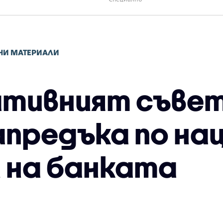
НИ МАТЕРИАЛИ
тивният съвет
апредъка по на
 на банката