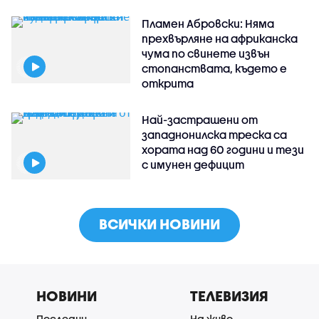
Пламен Абровски: Няма
прехвърляне на африканска
чума по свинете извън
стопанствата, където е
открита
Най-застрашени от
западнонилска треска са
хората над 60 години и тези
с имунен дефицит
ВСИЧКИ НОВИНИ
НОВИНИ
ТЕЛЕВИЗИЯ
Последни
На живо