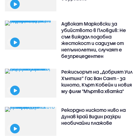
Адвокат Марковски за
убийството в Пловдив: Не
съм виждал подобна
жестокост и садизъм от
непълнолетни, случаят е
безпрецедентен
Режисьорът на „Добрият Уил
Хънтинг“ Гас Ван Сант - за
киното, Кърт Кобейн и новия
му филм "Мъртва хватка"
Рекордно ниското ниво на
Дунав край Видин разкри
необичайни плажове