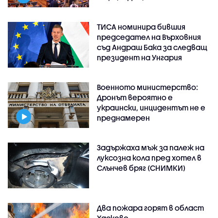
ТИСА номинира бившия
председател на Върховния
съд Андраш Бака за следващ
президент на Унгария
Военното министерство:
Дронът вероятно е
украински, инцидентът не е
преднамерен
Задържаха мъж за палеж на
луксозна кола пред хотел в
Слънчев бряг (СНИМКИ)
Два пожара горят в област