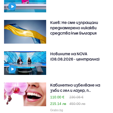
Киев: Не сме изпращали
преднамерено никакви
средства към България
Новините на NOVA
(08.08.2026 - централна)
Kабинетно избелване на
зъби с гел и лазер, п..
110.00 €
230.08 €
215.14 лв
450.00 лв
Grabo.bg