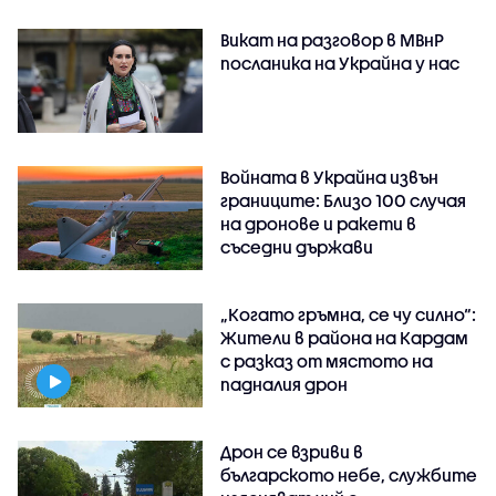
Викат на разговор в МВнР
посланика на Украйна у нас
Войната в Украйна извън
границите: Близо 100 случая
на дронове и ракети в
съседни държави
„Когато гръмна, се чу силно“:
Жители в района на Кардам
с разказ от мястото на
падналия дрон
Дрон се взриви в
българското небе, службите