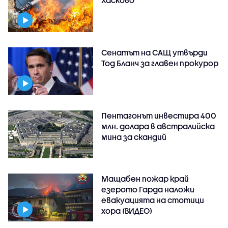
Хасково
Сенатът на САЩ утвърди
Тод Бланч за главен прокурор
Пентагонът инвестира 400
млн. долара в австралийска
мина за скандий
Мащабен пожар край
езерото Гарда наложи
евакуацията на стотици
хора (ВИДЕО)