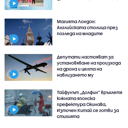
Магията Лондон:
Английската столица през
погледа на младите
Депутати настояват за
установяване на произхода
на дрона и целта на
навлизането му
Тайфунът „Долфин” връхлетя
южната японска
префектура Окинава,
Източен Китай се готви за
стихията