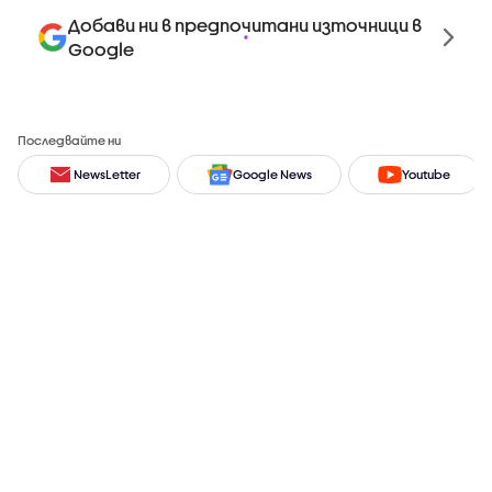
Добави ни в предпочитани източници в
Google
Последвайте ни
NewsLetter
Google News
Youtube