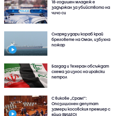
18-годишен младеж е
задържан за убийството на
чичо си
Снаряд удари кораб край
бреговете на Оман, избухна
пожар
Багдад и Техеран обсъждат
схема за износ на иракски
петрол
С викове „Срам!“:
Опозиционен депутат
замери косовския премиер с
яйца (ВИДЕО)