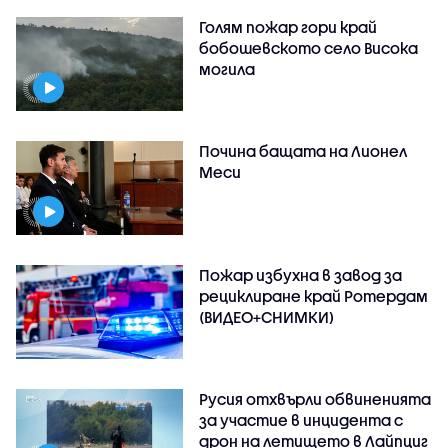
Голям пожар гори край
бобошевското село Висока
могила
Почина бащата на Лионел
Меси
Пожар избухна в завод за
рециклиране край Ротердам
(ВИДЕО+СНИМКИ)
Русия отхвърли обвиненията
за участие в инцидента с
дрон на летището в Лайпциг