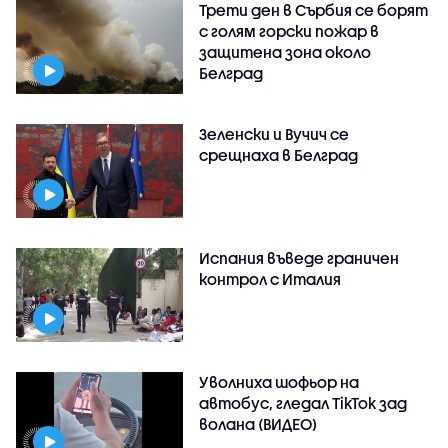
Трети ден в Сърбия се борят
с голям горски пожар в
защитена зона около
Белград
Зеленски и Вучич се
срещнаха в Белград
Испания въведе граничен
контрол с Италия
Уволниха шофьор на
автобус, гледал TikTok зад
волана (ВИДЕО)