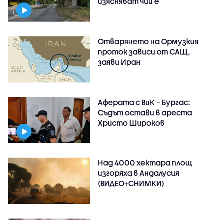
изясняват чий е
Отварянето на Ормузкия
проток зависи от САЩ,
заяви Иран
Аферата с ВиК – Бургас:
Съдът остави в ареста
Христо Широков
Над 4000 хектара площ
изгоряха в Андалусия
(ВИДЕО+СНИМКИ)