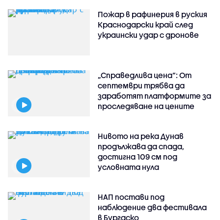
Пожар в рафинерия в руския
Краснодарски край след
украински удар с дронове
„Справедлива цена“: От
септември трябва да
заработят платформите за
проследяване на цените
Нивото на река Дунав
продължава да спада,
достигна 109 см под
условната нула
НАП постави под
наблюдение два фестивала
в Бургаско