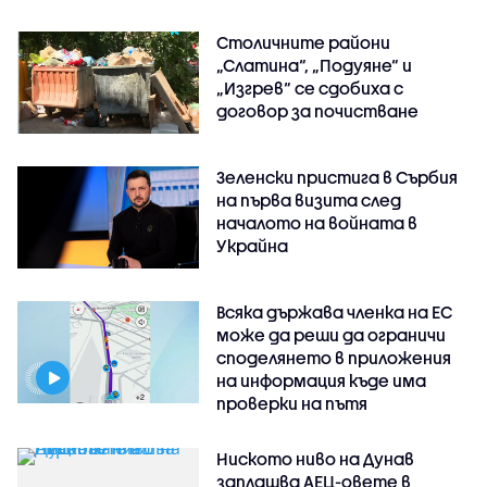
Столичните райони
„Слатина“, „Подуяне“ и
„Изгрев“ се сдобиха с
договор за почистване
Зеленски пристига в Сърбия
на първа визита след
началото на войната в
Украйна
Всяка държава членка на ЕС
може да реши да ограничи
споделянето в приложения
на информация къде има
проверки на пътя
Ниското ниво на Дунав
заплашва АЕЦ-овете в