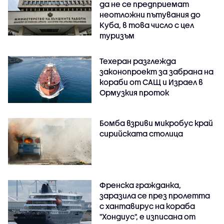
да не се предприемат
неотложни пътувания до
Куба, в това число с цел
туризъм
Техеран разглежда
законопроект за забрана на
кораби от САЩ и Израел в
Ормузкия проток
Бомба взриви микробус край
сирийската столица
Френска гражданка,
заразила се през пролетта
с хантавирус на кораба
"Хондиус", е изписана от