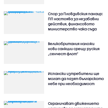
Спор за Пловдивския панаир:
ПП настоява за незабавни
действия, финансовото
министерство чака съда
Великобритания наложи
нови санкции срещу руския
„сенчест флот“
Испански изтребители ще
могат да пазят българското
небе при необходимост
Ограничават движението