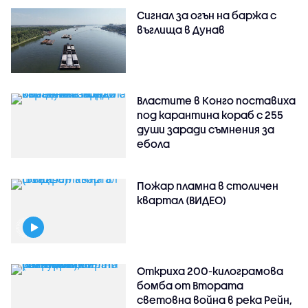
Сигнал за огън на баржа с
въглища в Дунав
Властите в Конго поставиха
под карантина кораб с 255
души заради съмнения за
ебола
Пожар пламна в столичен
квартал (ВИДЕО)
Откриха 200-килограмова
бомба от Втората
световна война в река Рейн,