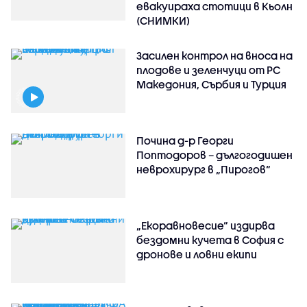
евакуираха стотици в Кьолн
(СНИМКИ)
Засилен контрол на вноса на
плодове и зеленчуци от РС
Македония, Сърбия и Турция
Почина д-р Георги
Поптодоров – дългогодишен
неврохирург в „Пирогов“
„Екоравновесие“ издирва
бездомни кучета в София с
дронове и ловни екипи