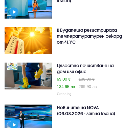
късна)
В Будапеща регистрираха
температуратурен рекорд
от 41,1°C
Цялостно почистване на
дом или офис
69.00 €
138.00 €
134.95 лв
269.90 лв
Grabo.bg
Новините на NOVA
(06.08.2026 - лятна късна)