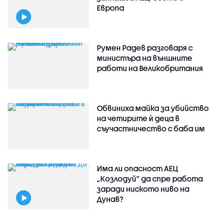
Европа
Румен Радев разговаря с
министъра на външните
работи на Великобритания
Обвиниха майка за убийство
на четирите ѝ деца в
съучастничество с баба им
Има ли опасност АЕЦ
„Козлодуй” да спре работа
заради ниското ниво на
Дунав?