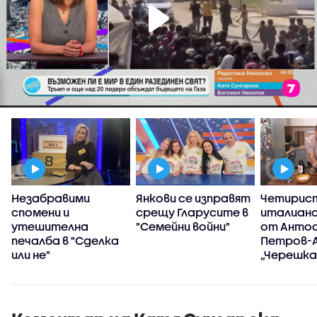
Незабравими
Янкови се изправят
Четирис
спомени и
срещу Гларусите в
италианс
утешителна
"Семейни войни"
от Анто
печалба в "Сделка
Петров-А
или не"
„Черешка
тортат