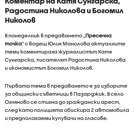
Коментар на Катя Сунгарска,
Радостина Николова и Богомил
Николов
В понеделник в предаването „
Пресечна
точка
” с водещ Юлия Манолова актуалните
теми коментираха журналистът Катя
Сунгарска, писателят Радостина Николова
и икономистът Богомил Николов.
Първата тема в предаването е за изборите
за общински съветници в Пазарджик. В село
Огняново се стигна до граждански арест,
след като полицията обискира 2 автомобила
и предполагаеми купувачи на гласове.