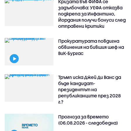
Кризата във ФИФА се
задълбочава: УЕФА отказва
подкрепа за Инфантино,
Йордания получи бонуси след
отправени критики
Прокуратурата повдигна
обвинения на бившия шеф на
ВиК-Бургас
Тръмп иска Джей Ди Ванс да
бъде кандидат-
президентът на
републиканците през 2028
г.?
Прогноза за времето
(06.08.2026 - следобедна)