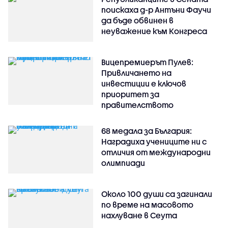
поискаха д-р Антъни Фаучи
да бъде обвинен в
неуважение към Конгреса
Вицепремиерът Пулев:
Привличането на
инвестиции е ключов
приоритет за
правителството
68 медала за България:
Наградиха учениците ни с
отличия от международни
олимпиади
Около 100 души са загинали
по време на масовото
нахлуване в Сеута