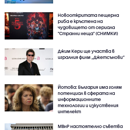
Новооткритата пещерна
риба е кръстена на
чудовището от сериала
"Странни неща" (СНИМКИ)
Джим Кери ще участва в
игралния филм „Джетсънови“
Йотова: България има голям
потенциал в сферата на
информационните
технологии и изкуствения
интелект
МВнР настоятелно съветва