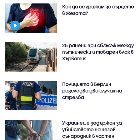
Как да се грижим за сърцето
в жегата?
25 ранени при сблъсък между
пътнически и товарен влак в
Хърватия
Полицията в Берлин
разследва два случая на
стрелба
Украинец е задържан за
убийството на негов
сънародник в частен