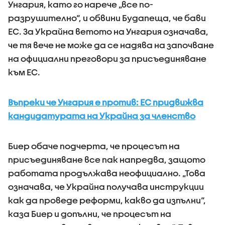
Унгария, като го нарече „все по-
разрушително“, и обвини Будапеща, че бави
ЕС. За Украйна ветото на Унгария означава,
че тя вече не може да се надява на започване
на официални преговори за присъединяване
към ЕС.
Въпреки че Унгария е против: ЕС придвижва
кандидатурата на Украйна за членство
Биер обаче подчерта, че процесът на
присъединяване все пак напредва, защото
работата продължава неофициално. „Това
означава, че Украйна получава инструкции
как да проведе реформи, какво да изпълни“,
каза Биер и допълни, че процесът на