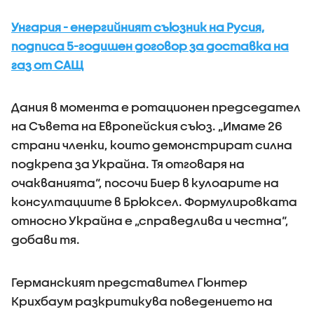
Унгария - енергийният съюзник на Русия,
подписа 5-годишен договор за доставка на
газ от САЩ
Дания в момента е ротационен председател
на Съвета на Европейския съюз. „Имаме 26
страни членки, които демонстрират силна
подкрепа за Украйна. Тя отговаря на
очакванията“, посочи Биер в кулоарите на
консултациите в Брюксел. Формулировката
относно Украйна е „справедлива и честна“,
добави тя.
Германският представител Гюнтер
Крихбаум разкритикува поведението на