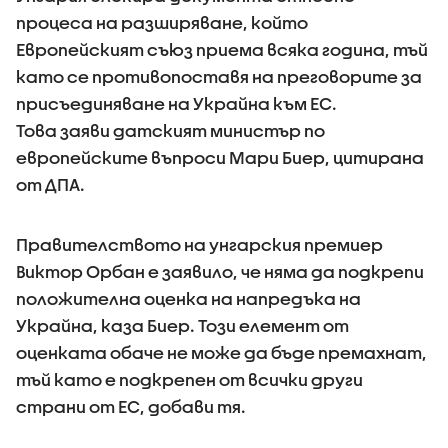
процеса на разширяване, който
Европейският съюз приема всяка година, тъй
като се противопоставя на преговорите за
присъединяване на Украйна към ЕС.
Това заяви датският министър по
европейските въпроси Мари Биер, цитирана
от ДПА.
Правителството на унгарския премиер
Виктор Орбан е заявило, че няма да подкрепи
положителна оценка на напредъка на
Украйна, каза Биер. Този елемент от
оценката обаче не може да бъде премахнат,
тъй като е подкрепен от всички други
страни от ЕС, добави тя.