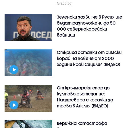
Grabo.bg
Зеленски заяви, че в Русия ще
бъдат разположени до 50
000 севернокорейски
войници
Откриха останки от римски
кораб на повече от 2000
години край Сицилия (ВИДЕО)
От кръчмарски спор до
култово състезание:
Надпревара с косачки за
трева в Англия (ВИДЕО)
Верижна катастрофа