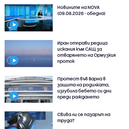
Новините на NOVA
(09.08.2026 - обедна)
Иран отправи редица
искания към САЩ за
отварянето на Ормузкия
проток
Протест във Варна в
защита на родилката,
изгубила бебето си дни
преди раждането
Свива ли се пазарът на
труда?