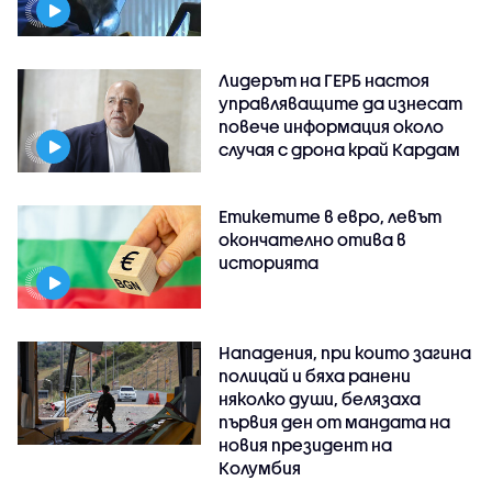
Лидерът на ГЕРБ настоя
управляващите да изнесат
повече информация около
случая с дрона край Кардам
Етикетите в евро, левът
окончателно отива в
историята
Нападения, при които загина
полицай и бяха ранени
няколко души, белязаха
първия ден от мандата на
новия президент на
Колумбия