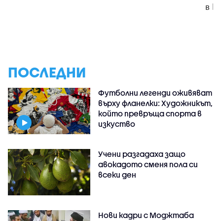
в К
ПОСЛЕДНИ
Футболни легенди оживяват
върху фланелки: Художникът,
който превръща спорта в
изкуство
Учени разгадаха защо
авокадото сменя пола си
всеки ден
Нови кадри с Моджтаба