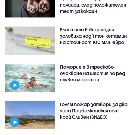
полицаи, след положителен
тест за кокаин
Властите в Индонезия
заловиха над 1 тон кетамин
на стойност 100 млн. евро
Поморие е в трескаво
очакване на шестия по ред
плувен маратон
Голям пожар затвори за два
часа Подбалканския път
край Сливен (ВИДЕО)