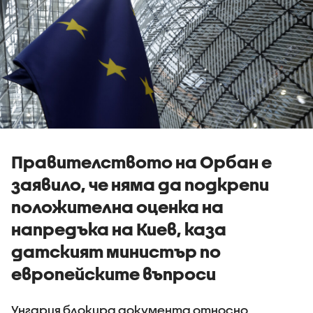
Правителството на Орбан е
заявило, че няма да подкрепи
положителна оценка на
напредъка на Киев, каза
датският министър по
европейските въпроси
Унгария блокира документа относно