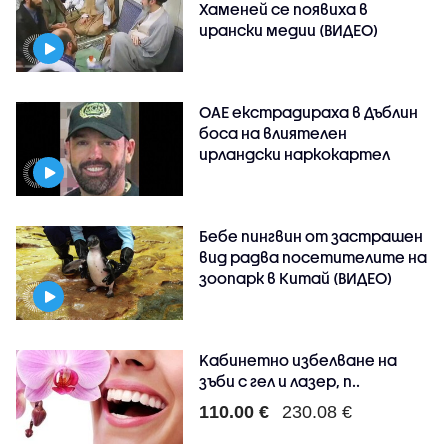
Хаменей се появиха в
ирански медии (ВИДЕО)
ОАЕ екстрадираха в Дъблин
боса на влиятелен
ирландски наркокартел
Бебе пингвин от застрашен
вид радва посетителите на
зоопарк в Китай (ВИДЕО)
Kабинетно избелване на
зъби с гел и лазер, п..
110.00 €
230.08 €