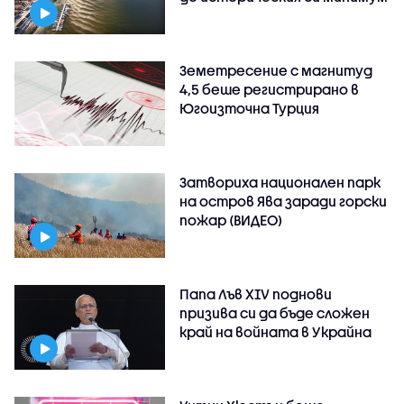
Земетресение с магнитуд
4,5 беше регистрирано в
Югоизточна Турция
Затвориха национален парк
на остров Ява заради горски
пожар (ВИДЕО)
Папа Лъв XIV поднови
призива си да бъде сложен
край на войната в Украйна