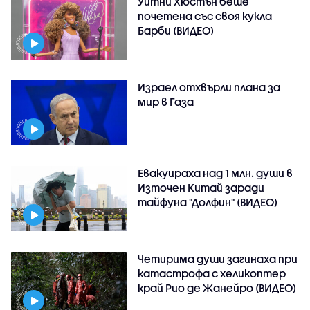
Уитни Хюстън беше
почетена със своя кукла
Барби (ВИДЕО)
Израел отхвърли плана за
мир в Газа
Евакуираха над 1 млн. души в
Източен Китай заради
тайфуна "Долфин" (ВИДЕО)
Четирима души загинаха при
катастрофа с хеликоптер
край Рио де Жанейро (ВИДЕО)