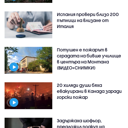
Испания провери близо 200
пътници на влизане от
Италия
Потушен е пожарът в
сградата на бивше училище
в центъра на Монтана
(ВИДЕО+СНИМКИ)
20 хиляди души бяха
евакуирани в Канада заради
горски пожар
Задържаха шофьор,
предложил подкуп на