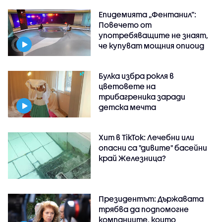
Епидемията „Фентанил”:
Повечето от
употребяващите не знаят,
че купуват мощния опиоид
Булка избра рокля в
цветовете на
трибагреника заради
детска мечта
Хит в TikTok: Лечебни или
опасни са "дивите" басейни
край Железница?
Президентът: Държавата
трябва да подпомогне
компаниите, които