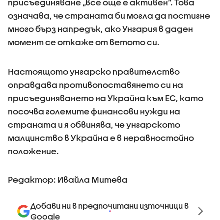
присъединяване „все още е активен“. Това
означава, че страната би могла да постигне
много бърз напредък, ако Унгария в даден
момент се откаже от ветото си.
Настоящото унгарско правителство
оправдава противопоставянето си на
присъединяването на Украйна към ЕС, като
посочва големите финансови нужди на
страната и я обвинява, че унгарското
малцинство в Украйна е в неравностойно
положение.
Редактор: Ивайла Митева
Добави ни в предпочитани източници в
Google