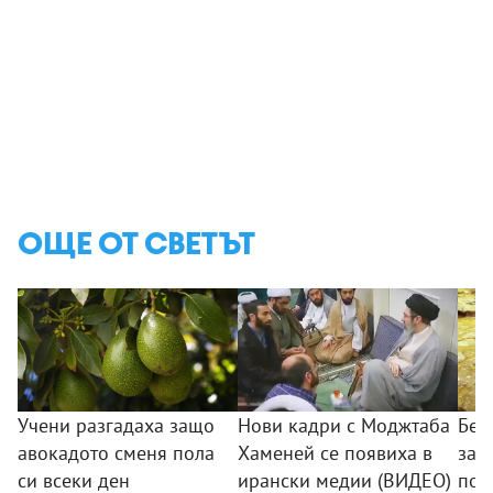
ОЩЕ ОТ СВЕТЪТ
Учени разгадаха защо
Нови кадри с Моджтаба
Беб
авокадото сменя пола
Хаменей се появиха в
зас
си всеки ден
ирански медии (ВИДЕО)
пос