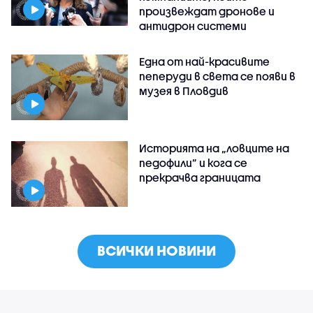
произвеждат дронове и
антидрон системи
Една от най-красивите
пеперуди в света се появи в
музея в Пловдив
Историята на „ловците на
педофили” и кога се
прекрачва границата
ВСИЧКИ НОВИНИ