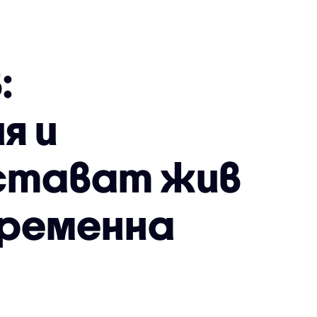
:
я и
стават жив
временна