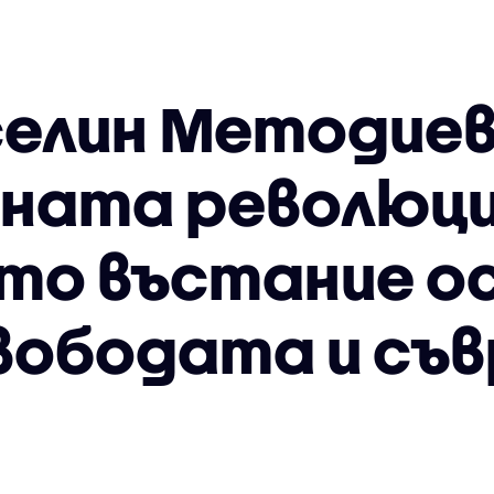
селин Методиев
ната революци
то въстание о
свободата и съ