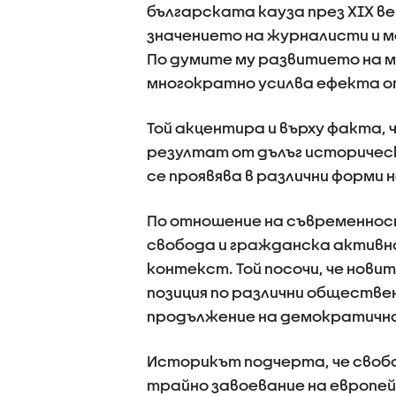
българската кауза през XIX в
значението на журналисти и м
По думите му развитието на 
многократно усилва ефекта о
Той акцентира и върху факта,
резултат от дълъг историческ
се проявява в различни форми
По отношение на съвременнос
свобода и гражданска активно
контекст. Той посочи, че нов
позиция по различни обществе
продължение на демократичн
Историкът подчерта, че своб
трайно завоевание на европей