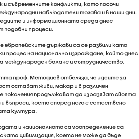
ек и съвременните конфликти, като посочи
еждународни наблюдатели тогава и в наши дни.
медиите и информационната среда днес
т подобни процеси.
 че европейските държави са се развили като
и процес на национално изграждане, който днес
 на международен баланс и сътрудничество.
тта проф. Методиев отбеляза, че идеите за
ст остават живи, макар и в различен
ите поколения продължават да изразяват своята
ни въпроси, което според него е естествено
ата култура.
одата и националното самоопределение са
ската цивилизация, което не може да бъде