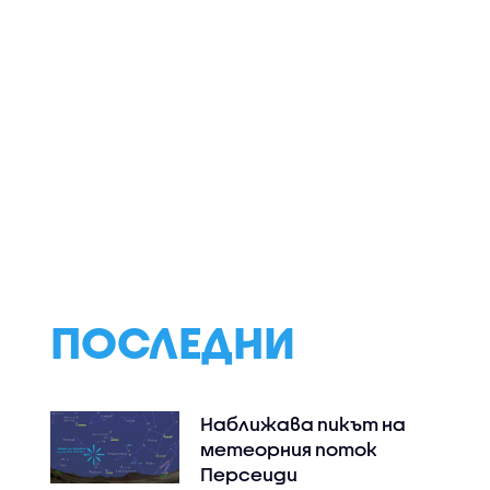
рата
Спортни новини
Кога и защо
винения
(06.08.2026 -
кучетата реаг
ф на ВиК-
следобедна)
агресивно?
ПОСЛЕДНИ
Наближава пикът на
метеорния поток
Персеиди