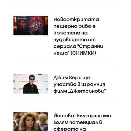
Новооткритата
пещерна риба е
кръстена на
чудовището от
сериала "Странни
неща" (СНИМКИ)
Джим Кери ще
участва в игралния
Instagram
Facebook
филм „Джетсънови“
Йотова: България има
голям потенциал в
сферата на