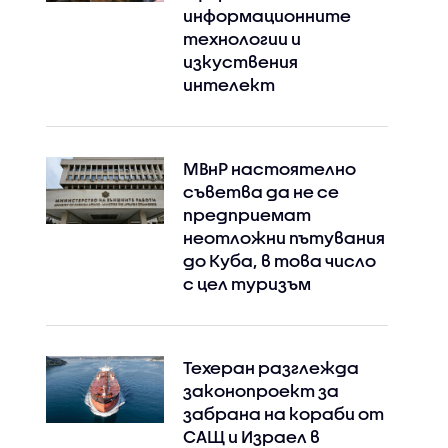
информационните
технологии и
изкуствения
интелект
МВнР настоятелно
съветва да не се
предприемат
неотложни пътувания
до Куба, в това число
с цел туризъм
Техеран разглежда
законопроект за
забрана на кораби от
САЩ и Израел в