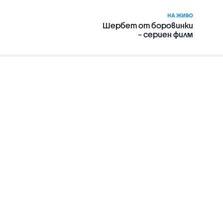
НА ЖИВО
Шербет от боровинки
– сериен филм