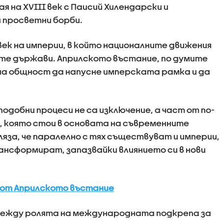
я на XVIII век с Паисий Хилендарски и
 просветни борби.
 век на империи, в който националните движения
е държави. Априлското въстание, по думите
дна общност да напусне имперската рамка и да
одобни процеси не са изключение, а част от по-
, която стои в основата на съвременните
яза, че паралелно с тях съществуват и империи,
рансформират, запазвайки влиянието си в нови
и от Априлското въстание
между ролята на международната подкрепа за