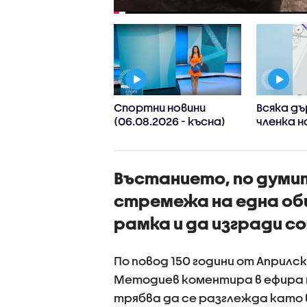
 Иван Иванов:
Спортни новини
Всяка д
ите нива на
(06.08.2026 - късна)
членка н
в са последица
реши да 
лиматичните
споделя
ени, такива
приложе
Въстанието, по думит
ния ще
информа
стяват
проверки
стремежа на една об
рамка и да изгради 
По повод 150 години от Април
Методиев коментира в ефира н
трябва да се разглежда като 