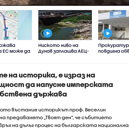
ържава
Ниското ниво на
Прокурату
а ЕС може да
Дунав заплашва АЕЦ-
повдигна об
ограничи
овете в Европа
на бившия ше
нето в
Бургас
ния на
е на историка, е израз на
ция къде има
 на пътя
щност да напусне имперската
собствена държава
ското въстание историкът проф. Веселин
а предаването „Твоят ден“, че събитието
връх на дълъг процес на българската национална