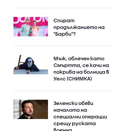
Спират
продължанието на
"Барби"?
Мъж, облечен като
Смъртта, се качи на
покрива на болница в
Уелс (СНИМКА)
Зеленски обяви
началото на
специални операции
срещу руската
военна