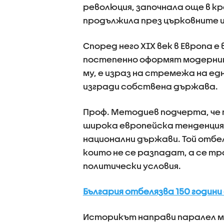
революция, започнала още в кра
продължила през църковните и
Според него XIX век в Европа е
постепенно оформят модернит
му, е израз на стремежа на е
изгради собствена държава.
Проф. Методиев подчерта, че п
широка европейска тенденция
национални държави. Той отбел
които не се разпадат, а се т
политически условия.
България отбелязва 150 годин
Историкът направи паралел 