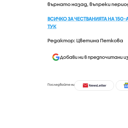
върнато назад, въпреки перио
ВСИЧКО ЗА ЧЕСТВАНИЯТА НА 150
ТУК
Редактор: Цветина Петкова
Добави ни в предпочитани и
Последвайте ни
NewsLetter