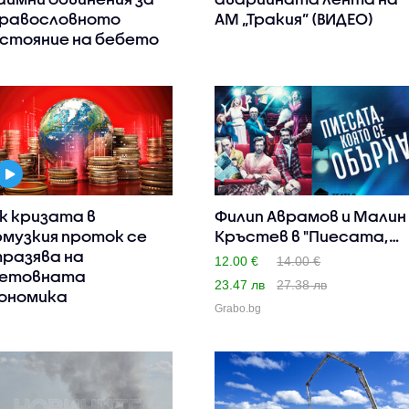
равословното
АМ „Тракия” (ВИДЕО)
стояние на бебето
к кризата в
Филип Аврамов и Малин
музкия проток се
Кръстев в "Пиесата,
разява на
ко..
12.00 €
14.00 €
етовната
23.47 лв
27.38 лв
ономика
Grabo.bg