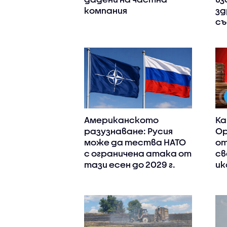
компания
зд
съ
Американското
Ка
разузнаване: Русия
Ор
може да тества НАТО
от
с ограничена атака от
св
тази есен до 2029 г.
ик