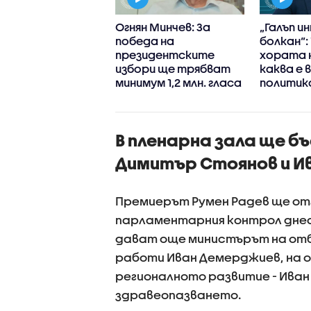
ерти
Огнян Минчев: За
„Галъп 
упредиха за
победа на
болкан“:
ивена
президентските
хората 
уренция в IT
избори ще трябват
каква е
ора и пропуски в
минимум 1,2 млн. гласа
политика
рсигурността
ържавата
В пленарна зала ще б
Димитър Стоянов и И
Премиерът Румен Радев ще от
парламентарния контрол дне
дават още министърът на от
работи Иван Демерджиев, на о
регионалното развитие - Иван
здравеопазването.