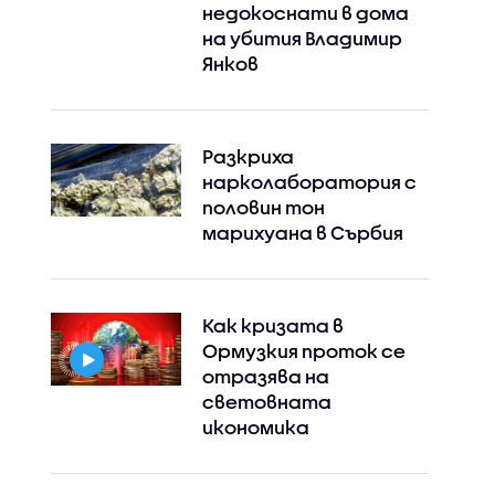
недокоснати в дома
на убития Владимир
Янков
Разкриха
нарколаборатория с
половин тон
марихуана в Сърбия
Как кризата в
Ормузкия проток се
отразява на
световната
икономика