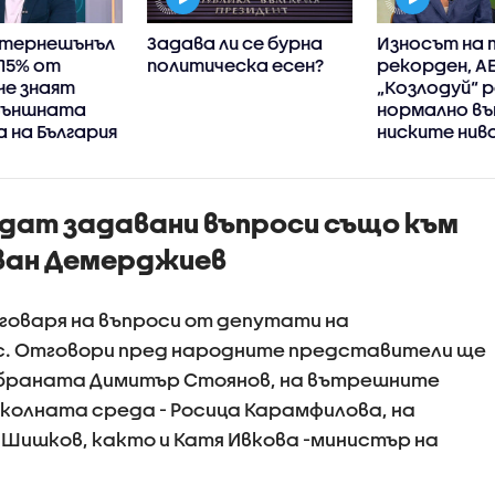
интернешънъл
Задава ли се бурна
Износът на 
 15% от
политическа есен?
рекорден, А
не знаят
„Козлодуй“ 
 външната
нормално въ
 на България
ниските нив
Дунав, увери
енергийният
министър
ъдат задавани въпроси също към
ван Демерджиев
говаря на въпроси от депутати на
с. Отговори пред народните представители ще
браната Димитър Стоянов, на вътрешните
колната среда - Росица Карамфилова, на
 Шишков, както и Катя Ивкова -министър на