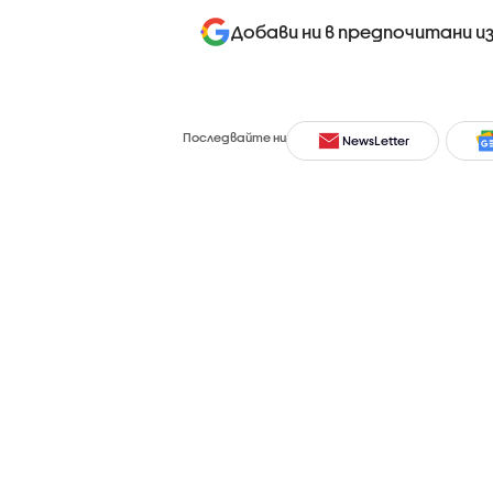
Добави ни в предпочитани и
Последвайте ни
NewsLetter