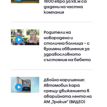
1600 евро за кв.м са
дадени на частна
компания
Родители на
новородено и
столична болница – с
взаимни обвинения за
здравословното
състояние на бебето
Двойно нарушение:
Автомобил кара
срещу движението в
аварийната лента на
АМ „Тракия” (ВИДЕО)