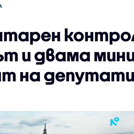
А
тарен контро
т и двама мин
ят на депутат