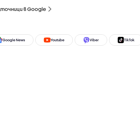
зточници в Google
Google News
Youtube
Viber
TikTok