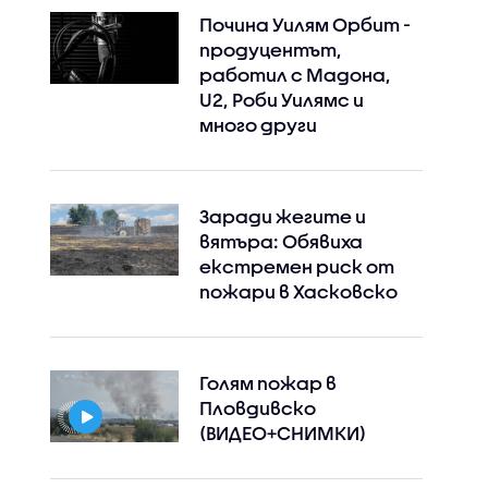
Почина Уилям Орбит -
продуцентът,
работил с Мадона,
U2, Роби Уилямс и
много други
Заради жегите и
вятъра: Обявиха
екстремен риск от
пожари в Хасковско
Голям пожар в
Пловдивско
(ВИДЕО+СНИМКИ)