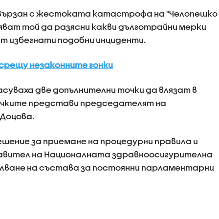
вързан с жестоката катастрофа на "Челопешко
яват той да разясни какви дълготрайни мерки
ат избегнати подобни инциденти.
срещу незаконните гонки
уваха две допълнителни точки да влязат в
Точките представи председателят на
Доцова.
ешение за приемане на процедурни правила и
равител на Националната здравноосигурителна
пълване на състава за постоянни парламентарни