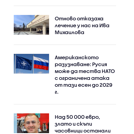
Отново отказаха
лечение у нас на Ива
Михаилова
Instagram
Facebook
Американското
разузнаване: Русия
може да тества НАТО
с ограничена атака
от тази есен до 2029
г.
Над 50 000 евро,
злато и скъпи
часовници останали