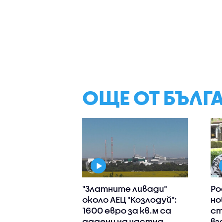
ОЩЕ ОТ БЪЛГ
"Златните ливади"
Ро
около АЕЦ "Козлодуй":
но
1600 евро за кв.м са
ст
дадени на частна
вз