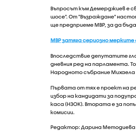
Въпросът към Демерджиев е с
шосе". От "Възраждане" насто
ще предприеме МВР, за да бъд
МВР затяга сериозно мерките 
Впоследствие депутатите глас
дневния ред на парламента. 
Народното събрание Михаела 
Първата от тях е проект на р
избор на кандидати за подуп
каса (НЗОК). Втората е за по
комисии.
Редактор: Дарина Методиева