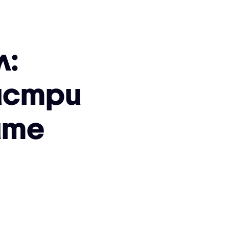
л:
истри
ите