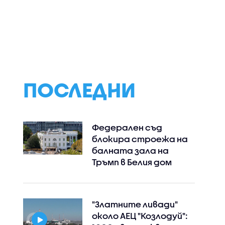
ток е
Засилен контрол на
„Галъп интерне
ЕЦ
вноса на плодове и
болкан“:
работи
зеленчуци от РС
„Прогресивна
преки
Македония, Сърбия и
България“ запаз
а на
Турция
високия си ръст
доверие през
първите 100 дни
ПОСЛЕДНИ
управление
Федерален съд
блокира строежа на
балната зала на
Тръмп в Белия дом
"Златните ливади"
около АЕЦ "Козлодуй":