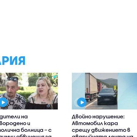
АРИЯ
дители на
Двойно нарушение:
вородено и
Автомобил кара
олична болница – с
срещу движението в
аимни обвинения за
аварийната лента на