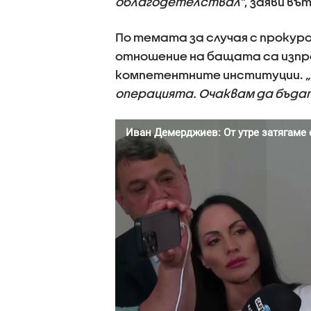
облагодетелствал”
, заяви в
По темата за случая с прокур
отношение на бащата са изпр
компетентните институции.
операцията. Очаквам да бъда