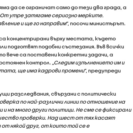
яма да се ограничат само до тези два града, а
От утре затягаме сериозно мерките.
вление и ще го направим
“, посочи министърът.
 са концентрирани върху местата, където
ли подготвят подобни състезания. Във всички
 вече са поставени конкретни задачи, а
постоянен контрол.
„Следим изпълнението им и
ботата, ще има кадрови промени
“, предупреди
щи разследвания, свързани с политически
оверка по най-различни линии по отношение на
и на много други политици. Не сме се фиксирали
ножество проверки. Над шест от тях касаят
 от някой друг, от които той се е