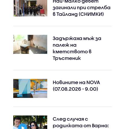
Най-малко девет
загинали при стрелба
в Тайланд (СНИМКИ)
Задържаха мъж за
палеж на
кметството в
Тръстеник
Новините на NOVA
(07.08.2026 - 9.00)
След случая с
родилката от Варна: