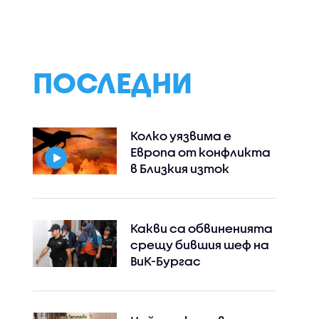
реши да ограничи
овете в Европа
споделянето в
приложения на
информация къде има
проверки на пътя
ПОСЛЕДНИ
Колко уязвима е
Европа от конфликта
в Близкия изток
Какви са обвиненията
срещу бившия шеф на
ВиК-Бургас