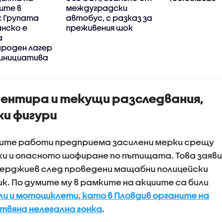
ите в
междуградски
: Групата
автобус, с разказ за
анско е
преживения шок
а
роден лагер
 инициатива
ентира и текущи разследвания,
ки фигури
те работи предприема засилени мерки срещу
и и опасното шофиране по пътищата. Това заяви
ерджиев след проведени мащабни полицейски
к. По думите му в рамките на акциите са били
 и мотоциклети, като в Пловдив органите на
твяна нелегална гонка
.