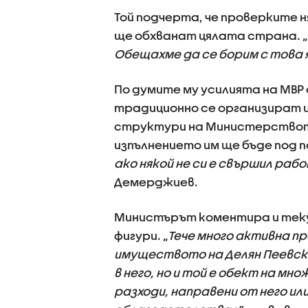
Той подчерта, че проверките н
ще обхванат цялата страна. „
Обещахме да се борим с това я
По думите му усилията на МВР
традиционно се организират и
структури на Министерството
изпълнението им ще бъде под 
ако някой не си е свършил ра
Демерджиев.
Министърът коментира и теку
фигури. „
Тече много активна пр
имуществото на Делян Пеевски 
в него, но и той е обект на м
разходи, направени от него или