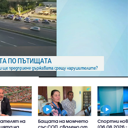
ателят на
Бащата на момчето
Спортни нов
ията на
със СОП, свалено от
(06.08.2026 -