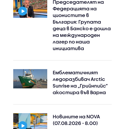
Председателят на
Федерацията на
ционистите в
България: Групата
деца в Банско е дошла
на международен
лагер по наша
инициатива
Емблематичният
ледоразбивач Arctic
Sunrise на „Грийнпийс”
акостира във Варна
Instagram
Facebook
Новините на NOVA
(07.08.2026 - 8.00)