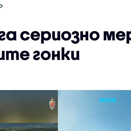
О
га сериозно м
ите гонки