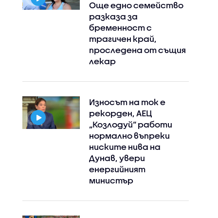
Още едно семейство
разказа за
бременност с
трагичен край,
проследена от същия
лекар
Износът на ток е
рекорден, АЕЦ
„Козлодуй“ работи
нормално въпреки
ниските нива на
Дунав, увери
енергийният
министър