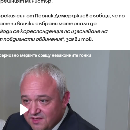
ътрешният министър.
орския син от Перник Демерджиев съобщи, че по
атени всички събрани материали до
„Води се кореспонденция по изясняване на
т повдигнати обвинения
“, заяви той.