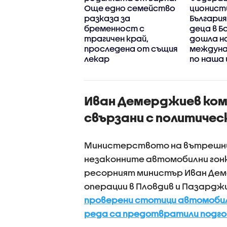
ившия шеф на ВиК-
Още едно семейство
ционист
ас
разказа за
България
бременност с
деца в Б
трагичен край,
дошла н
проследена от същия
междуна
лекар
по наша
Иван Демерджиев ком
свързани с политичес
Министерството на вътрешни
незаконните автомобилни гонк
ресорният министър Иван Дем
операции в Пловдив и Пазарджи
проверени стотици автомобили
реда са предотвратили подго