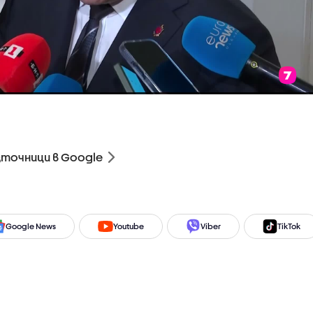
зточници в Google
Google News
Youtube
Viber
TikTok