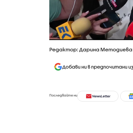
Редактор: Дарина Методиева
Добави ни в предпочитани и
Последвайте ни
NewsLetter