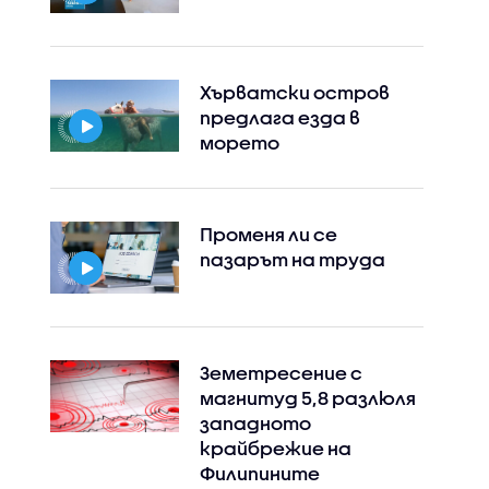
Хърватски остров
предлага езда в
морето
Променя ли се
пазарът на труда
Земетресение с
магнитуд 5,8 разлюля
западното
крайбрежие на
Филипините