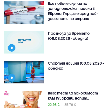
Все повече случаи на
западнонилска треска в
Европа, Гърция е сред най-
засегнатите страни
Прогноза за времето
(06.08.2026 - обедна)
Спортни новини (06.08.2026 -
обедна)
Вега тест за поносимост
към 195 храни, напит..
22.96 €
35.79 €