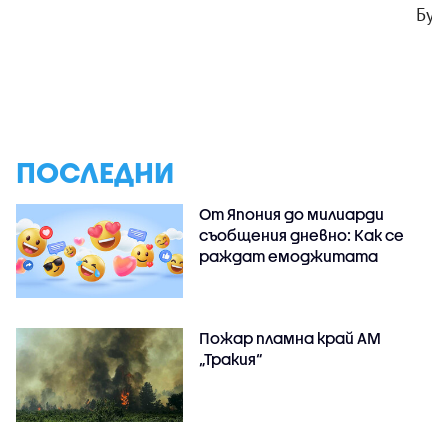
Бур
ПОСЛЕДНИ
От Япония до милиарди
съобщения дневно: Как се
раждат емоджитата
Пожар пламна край АМ
„Тракия“