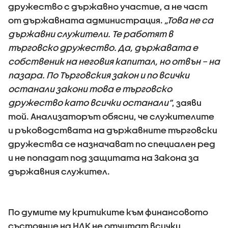
дружество с държавно участие, а не част
от държавната администрация.
„Това не са
държавни служители. Те работят в
търговско дружество. Да, държавата е
собственик на неговия капитал, но отвън – на
пазара. По Търговския закон и по всички
останали закони това е търговско
дружество като всички останали”
, заяви
той. Анализаторът обясни, че служителите
и ръководствата на държавните търговски
дружества се назначават по специален ред
и не попадат под защитата на Закона за
държавния служител.
По думите му критиките към финансовото
състояние на НДК не отчитат всички