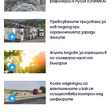
рафинерии в Русия (СНИМКА)
Превозвачите призоваха за
нов подход при
ограниченията заради
жегите
Жълти кодове за горещини в
по-голямата част от
България
Колко надеждни са
мантинелите и как се
осъществява контрол над
шофьорите