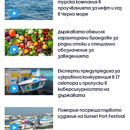
турска компания в
проучванията за нефт и газ
в Черно море
Държавата обмисля
гарантирани брандове за
родни стоки и специално
обозначение за
заведенията
Експерти предупредиха за
изкривена конкуренция в IT
сектора и пропуски в
киберсигурността на
държавата
Поморие посреща първото
издание на Sunset Port Festival