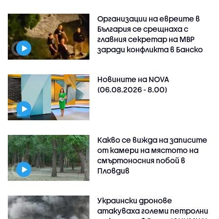
Организации на евреите в
България се срещнаха с
главния секретар на МВР
заради конфликта в Банско
Новините на NOVA
(06.08.2026 - 8.00)
Какво се вижда на записите
от камери на мястото на
смъртоносния побой в
Пловдив
Украински дронове
атакуваха големи петролни