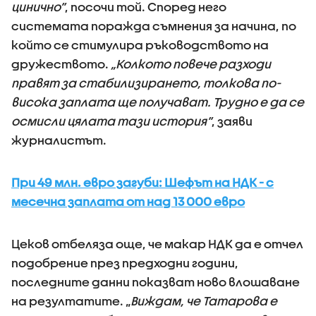
цинично”
, посочи той. Според него
системата поражда съмнения за начина, по
който се стимулира ръководството на
дружеството.
„Колкото повече разходи
правят за стабилизирането, толкова по-
висока заплата ще получават. Трудно е да се
осмисли цялата тази история”
, заяви
журналистът.
При 49 млн. евро загуби: Шефът на НДК - с
месечна заплата от над 13 000 евро
Цеков отбеляза още, че макар НДК да е отчел
подобрение през предходни години,
последните данни показват ново влошаване
на резултатите. „
Виждам, че Татарова е