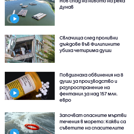
Нов спад на нивото на река
Дунав
Свлачища след проливни
дъждове във Филипините
убиха четирима души
Повдигнаха обвинения на 8
души за производство и
разпространение на
фентанил за над 157 млн.
евро
Започват опасните мъртви
течения в морето: Какви са
съветите на спасителите