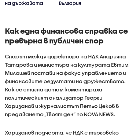
на държавата
България
Как една финансова справка се
превърна в публичен спор
Спорът между директора на НДК Андрияна
Татарова и министъра на културата Евтим
Милошев постави на фокус управлението и
финансовите резултати на дружеството.
Как се стигна дотам коментираха
политическият анализатор Георги
Харизанов и журналистът Петьо Цеков в
предаването „Твоят ден” по NOVA NEWS.
Харизанов подчерта, че НДК е търговско