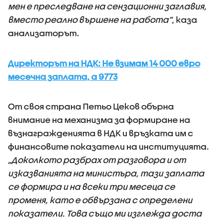
мен е преследване на сензационни заглавия,
вместо реално вършене на работа”
, каза
анализаторът.
Директорът на НДК: Не взимам 14 000 евро
месечна заплата, а 9773
От своя страна Петьо Цеков обърна
внимание на механизма за формиране на
възнагражденията в НДК и връзката им с
финансовите показатели на институцията.
„Доколкото разбрах от разговора и от
изказванията на министъра, тази заплата
се формира и на всеки три месеца се
променя, като е обвързана с определени
показатели. Това също ми изглежда доста