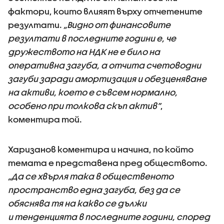
фактори, които влияят върху отчетените
резултати.
„Видно от финансовите
резултати в последните години е, че
дружеството на НДК не е било на
оперативна загуба, а отчита счетоводни
загуби заради амортизация и обезценяване
на активи, което е съвсем нормално,
особено при толкова скъп актив”
,
коментира той.
Харизанов коментира и начина, по който
темата е представена пред обществото.
„Да се хвърля така в общественото
пространство една загуба, без да се
обяснява тя на какво се дължи
и тенденцията в последните години, според