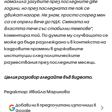
намалила загубите през последните две
години, но през последната те пак се
движат нагоре. Не знам, просто според мен
са се опрели вече до НДК. Смяната на
властта тече със стабилни темпове”
,
коментира той. По думите му случващото се
може да бъде разглеждано и в контекста на
кадровите промени в държавните
институции след политическите
размествания през последните месеци.
Целия разговор гледайте във видеото.
Редактор: Ивайла Маринова
Добави ни в предпочитани източници в
Google