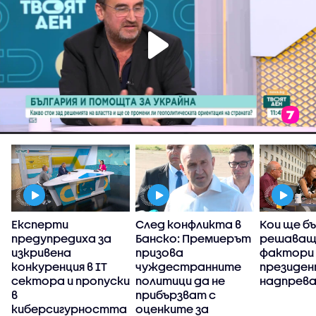
Експерти
След конфликта в
Кои ще б
предупредиха за
Банско: Премиерът
решаващ
изкривена
призова
фактори 
конкуренция в IT
чуждестранните
президе
сектора и пропуски
политици да не
надпрев
в
прибързват с
киберсигурността
оценките за