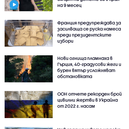
на 9 месец
Франция предупреждава за
засилваща се руска намеса
преди президентските
избори
Нови огнища пламнаха в
Гърция, 40-градусови жеги и
бурен вятър усложняват
обстановката
ООН отчете рекорден брой
цивилни жертви в Украйна
от 2022 г. насам