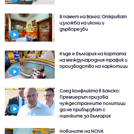
В памет на Ванга: Откриват
изложба на икони и
дърворезби
Къде е България на картата
на международния трафик и
производство на наркотици
След конфликта в Банско:
Премиерът призова
чуждестранните политици
да не прибързват с
оценките за България
Новините на NOVA