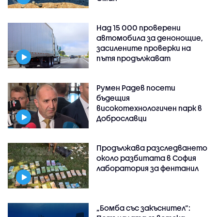
Над 15 000 проверени
автомобила за денонощие,
засилените проверки на
пътя продължават
Румен Радев посети
бъдещия
високотехнологичен парк в
Доброславци
Продължава разследването
около разбитата в София
лаборатория за фентанил
„Бомба със закъснител“: