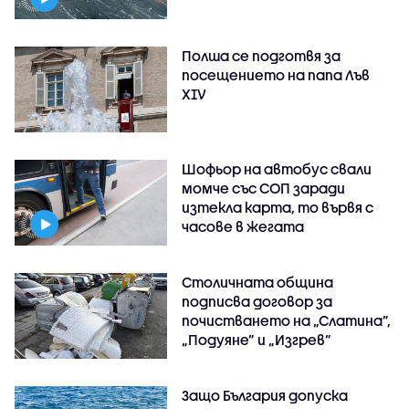
Полша се подготвя за
посещението на папа Лъв
XIV
Шофьор на автобус свали
момче със СОП заради
изтекла карта, то вървя с
часове в жегата
Столичната община
подписва договор за
почистването на „Слатина”,
„Подуяне” и „Изгрев”
Защо България допуска