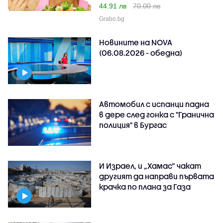
44.91 лв
70.00 лв
Grabo.bg
Новините на NOVA
(06.08.2026 - обедна)
Автомобил с испанци падна
в дере след гонка с "Гранична
полиция" в Бургас
И Израел, и „Хамас“ чакат
другият да направи първата
крачка по плана за Газа