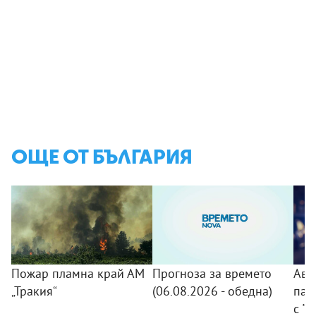
ОЩЕ ОТ БЪЛГАРИЯ
Пожар пламна край АМ
Прогноза за времето
Авт
„Тракия“
(06.08.2026 - обедна)
пад
с "