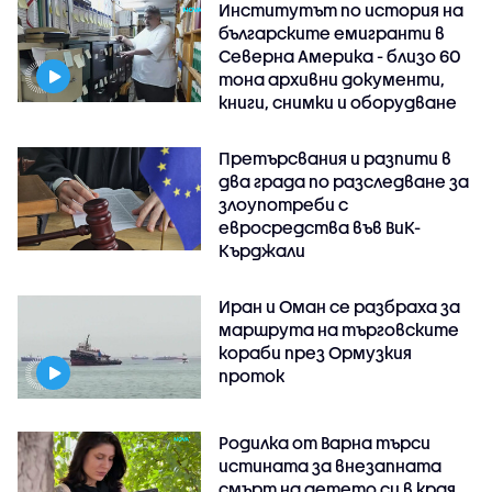
Институтът по история на
българските емигранти в
Северна Америка - близо 60
тона архивни документи,
книги, снимки и оборудване
Претърсвания и разпити в
два града по разследване за
злоупотреби с
евросредства във ВиК-
Кърджали
Иран и Оман се разбраха за
маршрута на търговските
кораби през Ормузкия
проток
Родилка от Варна търси
истината за внезапната
смърт на детето си в края