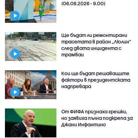
(06.08.2026 - 9.00)
Ще бъдат ли ремонтирани
трасетата в район „Люлин”
след двата инцидента с
трамваи
Кои ще бъдат решаващите
фактори в президентската
надпревара
От ФИФА признаха грешки,
но заявиха пълна подкрепа за
Джани Инфантино