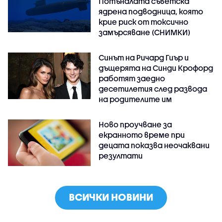
Потъналата съветска
ядрена подводница, която
крие риск от токсично
замърсяване (СНИМКИ)
Синът на Ричард Гиър и
дъщерята на Синди Крофорд
работят заедно
десетилетия след развода
на родителите им
Ново проучване за
екранното време при
децата показва неочаквани
резултати
ВСИЧКИ НОВИНИ