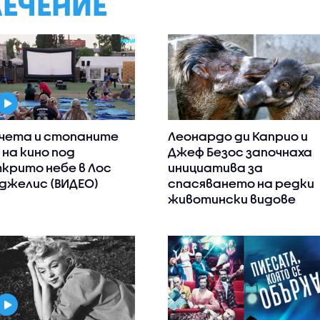
ЛЕЧЕНИЕ
чета и стопаните
Леонардо ди Каприо и
 на кино под
Джеф Безос започнаха
крито небе в Лос
инициатива за
джелис (ВИДЕО)
спасяването на редки
животински видове