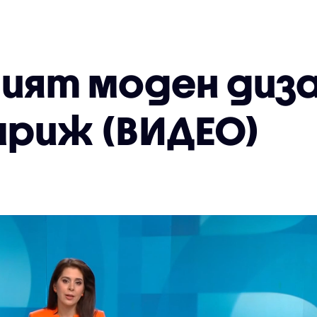
ият моден диза
ариж (ВИДЕО)