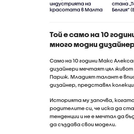
та
индустрията на
стана „Т
красотата в Малта
Белгия“ 
Той е само на 10 годи
много модни дизайне
Само на 10 години Макс Алекса
дизайнери мечтаят цял живот
Париж. Младият талант е впис
дизайнер, представял колекци
Историята му започва, когато 
родителите си, че иска да ста
тенденции и не е мечтал да бъ
да създава свои модели.