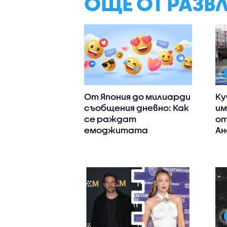
ОЩЕ ОТ РАЗВ
От Япония до милиарди
Ку
съобщения дневно: Как
им
се раждат
от
емоджитата
Ан