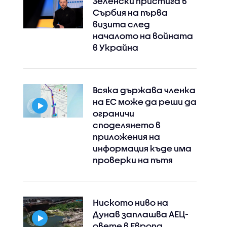
Зеленски пристига в
Сърбия на първа
визита след
началото на войната
в Украйна
Всяка държава членка
на ЕС може да реши да
ограничи
споделянето в
приложения на
информация къде има
проверки на пътя
Ниското ниво на
Дунав заплашва АЕЦ-
овете в Европа