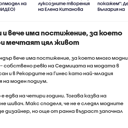
опмодел на
луксозните творения
покажем": Д
(ВИДЕО)
на Елена Китанова
България на
Седмицата 
дизайна в М
ни и вече има постижение, за което
ри мечтаят цял живот
ндър вече има постижение, за което много модни
 – собствено ревю на Седмицата на модата в
ан и в Рекордите на Гинес като най-младия
я на моден подиум.
е едва на четири години. Тогава казва на
не шивач. Макс споделя, че не е следял модните
де дизайнер, но още от ранна възраст започнал