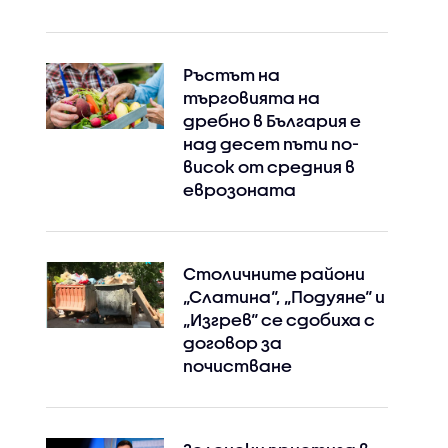
Ръстът на
търговията на
дребно в България е
над десет пъти по-
висок от средния в
еврозоната
Столичните райони
„Слатина“, „Подуяне“ и
„Изгрев“ се сдобиха с
договор за
почистване