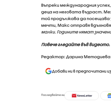
Въпреки международния успех
деца на неговата възраст. М
той продължава да посещава у
мечти, Макс отправя вдъхнов
малки. Годините нямат значе
Повече гледайте във видеото.
Редактор: Дарина Методиева
Добави ни в предпочитани и
Последвайте ни
NewsLetter