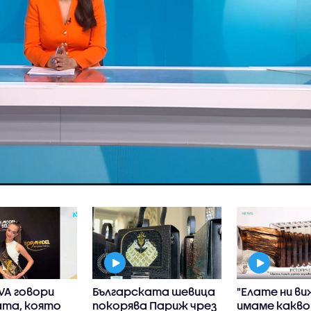
VA говори
Българската шевица
"Елате ни в
ата, която
покорява Париж чрез
имаме какво