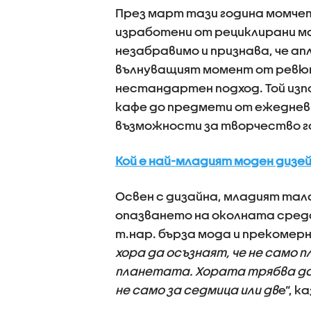
През март тази година момчет
изработени от рециклирани м
незабравимо и признава, че а
вълнуващият момент от ревют
нестандартен подход. Той изп
кафе до предмети от ежеднев
възможности за творчество го
Кой е най-младият моден дизе
Освен с дизайна, младият тала
опазването на околната среда
т.нар. бърза мода и прекомерн
хора да осъзнаят, че не само
планетата. Хората трябва да 
не само за седмица или дв
е“, к