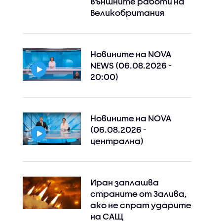
външните работи на
Великобритания
Новините на NOVA
NEWS (06.08.2026 -
20:00)
Новините на NOVA
(06.08.2026 -
централна)
Иран заплашва
Instagram
Facebook
страните от Залива,
ако не спрат ударите
на САЩ