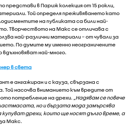
о представи в Париж колекция от 15 рокли,
атериали. Той определя преживяването като
плодисментите на публиката са били най-
о. Творчеството на Макс се отличава с
олзва най-различни материали – от чували за
ието. По думите му именно неограничените
 вдъхновяват най-много.
йнер в света
нт е ангажиран и с кауза, свързана с
. Той насочва вниманието към вредите от
ото потребление на дрехи. „
Надявам се повече
 пластмасата, но и бързата мода замърсява
купуват дрехи, които ще носят дълго време, а
аза Макс.