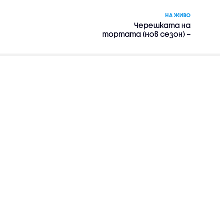
НА ЖИВО
Черешката на
тортата (нов сезон) –
риалити