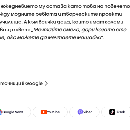
, ежедневието му остава като това на повечето
ежду модните ревюта и творческите проекти
чилище. А към всички деца, които имат големи
яващ съвет:
„Мечтайте смело, дори когато сте
ние, ако можете да мечтаете мащабн
о“.
зточници в Google
Google News
Youtube
Viber
TikTok