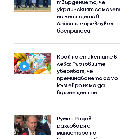
твърдението, че
украинският самолет
на летището в
Лайпциг е превозвал
боеприпаси
Край на етикетите в
лева: Търговците
уверяват, че
преминаването само
към евро няма да
вдигне цените
Румен Радев
разговаря с
министъра на