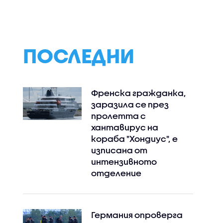
ебют на
света
на
илано
ПОСЛЕДНИ
Френска гражданка,
заразила се през
пролетта с
хантавирус на
кораба "Хондиус", е
изписана от
интензивното
отделение
Германия опроверга