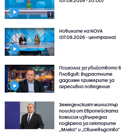
(07.08.2026 - 20:00)
Новините на NOVA
(07.08.2026 - централна)
Психолог за убийството в
Пловдив: Възрастните
дадохме примерите за
агресивно поведение
Земеделският министър
поиска от Европейската
комисия извънредна
подкрепа за секторите
„Мляко“ и „Свиневъдство“