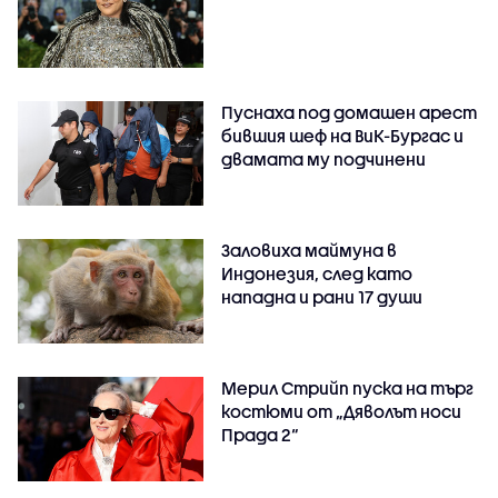
Пуснаха под домашен арест
бившия шеф на ВиК-Бургас и
двамата му подчинени
Заловиха маймуна в
Индонезия, след като
нападна и рани 17 души
Мерил Стрийп пуска на търг
костюми от „Дяволът носи
Прада 2“