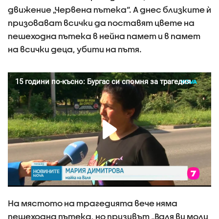
движение „Червена пътека“. А днес близките ѝ
призовават всички да поставят цвете на
пешеходна пътека в нейна памет и в памет
на всички деца, убити на пътя.
На мястото на трагедията вече няма
пешеходна пътека, но призивът „Валя ви моли