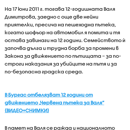
На 17 юни 2011 г. тогава 12-годишната Валя
Димитрова, заедно с още две нейни
приятелки, пресича на пешеходна пътека,
когато шофьор на автомобил я помита и тя
остава завинаги на 12 години. Семейството ѝ
започва дълга и трудна борба за промени в
Закона за движението по пътищата – за по-
строги наказания за убийците на пътя и за
по-безопасна градска среда.
В Бургас отбелязват 12 години от
движението „Червена пътека за Валя”
(ВИДЕО+СНИМКИ)
В памет на Валя се ражда и националното