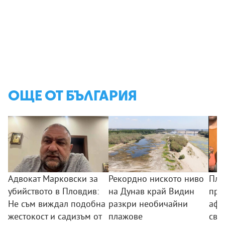
ОЩЕ ОТ БЪЛГАРИЯ
Адвокат Марковски за
Рекордно ниското ниво
Пла
убийството в Пловдив:
на Дунав край Видин
пре
Не съм виждал подобна
разкри необичайни
афр
жестокост и садизъм от
плажове
сви