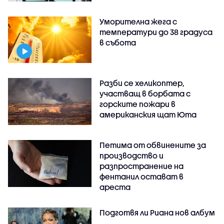
Уморителна жега с
температури до 38 градуса
в събота
Разби се хеликоптер,
участващ в борбата с
горските пожари в
американския щат Юта
Петима от обвинените за
производство и
разпространение на
фентанил остават в
ареста
Подготвя ли Риана нов албум