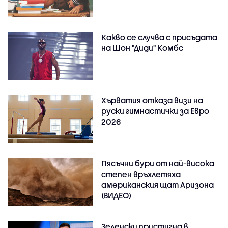
Какво се случва с присъдата
на Шон "Диди" Комбс
Хърватия отказа визи на
руски гимнастички за Евро
2026
Пясъчни бури от най-висока
степен връхлетяха
американския щат Аризона
(ВИДЕО)
Зеленски пристигна в