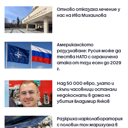
Отново отказаха лечение у
нас на Ива Михаилова
Американското
разузнаване: Русия може да
тества НАТО с ограничена
атака от тази есен до 2029
г.
Над 50 000 евро, злато и
скъпи часовници останали
недокоснати в дома на
убития Владимир Янков
Разкриха нарколаборатория
с половин тон марихуана в