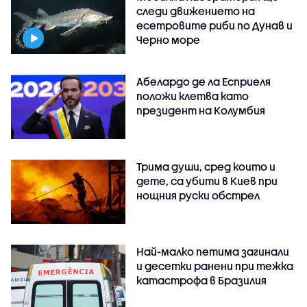
следи движението на
есетровите риби по Дунав и
Черно море
Абелардо де ла Есприеля
положи клетва като
президент на Колумбия
Трима души, сред които и
дете, са убити в Киев при
нощния руски обстрел
Най-малко петима загинали
и десетки ранени при тежка
катастрофа в Бразилия