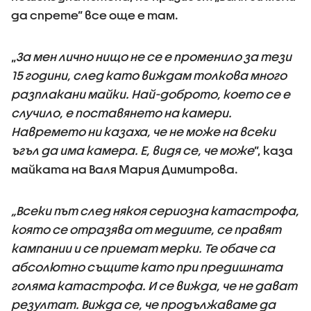
да спрете” все още е там.
„
За мен лично нищо не се е променило за тези
15 години, след като виждам толкова много
разплакани майки. Най-доброто, което се е
случило, е поставянето на камери.
Навремето ни казаха, че не може на всеки
ъгъл да има камера. Е, видя се, че може
”, каза
майката на Валя Мария Димитрова.
„Всеки път след някоя сериозна катастрофа,
която се отразява от медиите, се правят
кампании и се приемат мерки. Те обаче са
абсолютно същите като при предишната
голяма катастрофа. И се вижда, че не дават
резултат. Вижда се, че продължаваме да