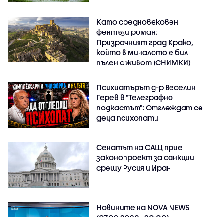
Като средновековен
фентъзи роман:
Призрачният град Крако,
който в миналото е бил
пълен с живот (СНИМКИ)
Психиатърът д-р Веселин
Герев в "Телеграфно
подкастът": Отглеждат се
деца психопати
Сенатът на САЩ прие
законопроект за санкции
срещу Русия и Иран
Новините на NOVA NEWS