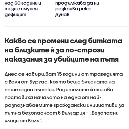
я
над 60 години и
продължава да ни
о
тези с имунен
разкрива река
дефицит
Дунав
Какво се промени след битката
на близките ѝ за по-строги
наказания за убийците на пътя
Днес се навършват 15 години от трагедията
с Валя от Бургас, която беше блъсната на
пешеходна пътека. Родителите ѝ тогава
поставиха началото на една от най-
разпознаваемите граждански инициативи за
пътна безопасност в България – „Безопасни
улици от Валя“.