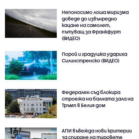
Непоносимо лоша миризма
доведе до извънредно
кацане на самолет,
пътуващ за Франкфурт
(ВИДЕО)
Порой и градушка удариха
Силинстренско (ВИДЕО)
Федерален съд блокира
строежа на балната зала на
Тръмп в Белия дом
АПИ въвежда нови критерии
за спиране на тировете