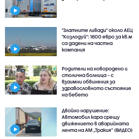
"Златните ливади" около АЕЦ
"Козлодуй": 1600 евро за кв.м
са дадени на частна
компания
Родители на новородено и
столична болница – с
взаимни обвинения за
здравословното състояние
на бебето
Двойно нарушение:
Автомобил кара срещу
движението в аварийната
лента на АМ „Тракия” (ВИДЕО)