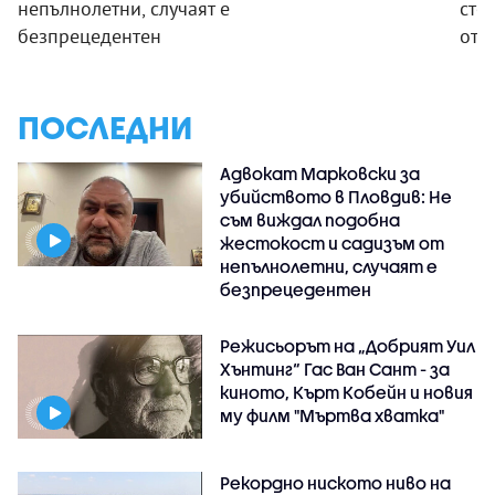
непълнолетни, случаят е
сто
безпрецедентен
отк
ПОСЛЕДНИ
Адвокат Марковски за
убийството в Пловдив: Не
съм виждал подобна
жестокост и садизъм от
непълнолетни, случаят е
безпрецедентен
Режисьорът на „Добрият Уил
Хънтинг“ Гас Ван Сант - за
киното, Кърт Кобейн и новия
му филм "Мъртва хватка"
Рекордно ниското ниво на