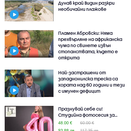
Дунав край Видин разкри
необичайни плажове
Пламен Абровски: Няма
прехвърляне на африканска
чума по свинете извън
стопанствата, където е
открита
Най-застрашени от
западнонилска треска са
хората над 60 години и тези
с имунен дефицит
Празнувай себе си!
Студийна фотосесия за
рож..
48.00 €
60.00 €
93.88 лв
117.35 лв