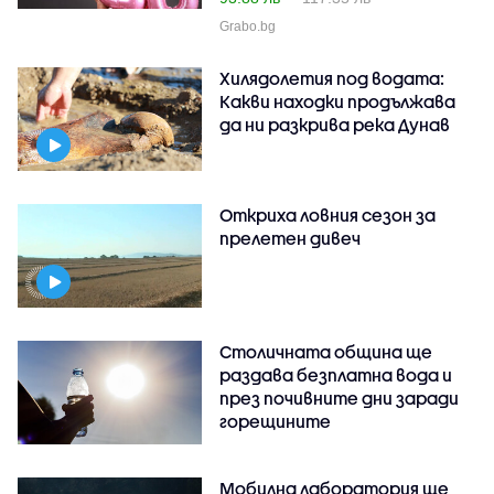
Grabo.bg
Хилядолетия под водата:
Какви находки продължава
да ни разкрива река Дунав
Откриха ловния сезон за
прелетен дивеч
Столичната община ще
раздава безплатна вода и
през почивните дни заради
горещините
Мобилна лаборатория ще