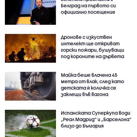
Белград на първото си
официално посещение
Дронове с изкуствен
интелект ще откриват
горски пожари, бушуващи
под короните на дървета
Майка беше влачена 45
метра от влак, след като
детската ѝ количка се
заклещи във вагона
Испанската Суперкупа води
„Реал Мадрид“ и „Барселона“
близо до България