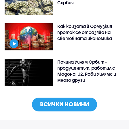
Сърбия
Как кризата в Ормузкия
проток се отразява на
световната икономика
Почина Уилям Орбит -
продуцентът, работил с
Мадона, U2, Роби Уилямс и
много други
ВСИЧКИ НОВИНИ