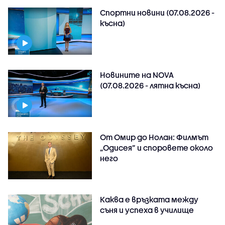
Спортни новини (07.08.2026 -
късна)
Новините на NOVA
(07.08.2026 - лятна късна)
От Омир до Нолан: Филмът
„Одисея” и споровете около
него
Каква е връзката между
съня и успеха в училище