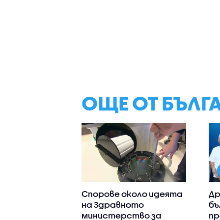
ОЩЕ ОТ БЪЛГ
Спорове около идеята
Др
на Здравното
бъ
министерство за
пр