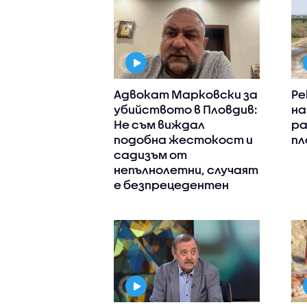
Адвокат Марковски за
Ре
убийството в Пловдив:
на
Не съм виждал
ра
подобна жестокост и
пл
садизъм от
непълнолетни, случаят
е безпрецедентен