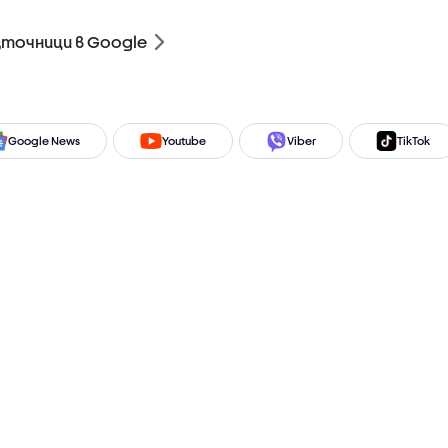
зточници в Google
Google News
Youtube
Viber
TikTok