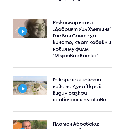
Режисьорът на
„Добрият Уил Хънтинг“
Гас Ван Сант - за
киното, Кърт Кобейн и
новия му филм
"Мъртва хватка"
Рекордно ниското
ниво на Дунав край
Видин разкри
необичайни плажове
Пламен Абровски: