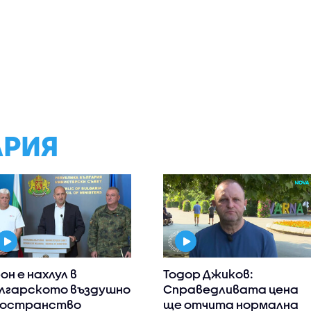
АРИЯ
он е нахлул в
Тодор Джиков:
лгарското въздушно
Справедливата цена
остранство
ще отчита нормална