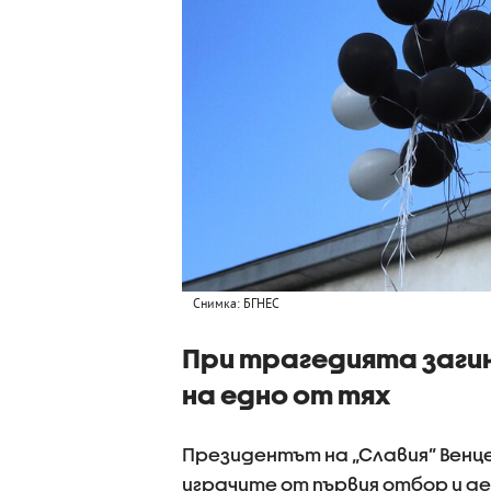
Снимка: БГНЕС
При трагедията заги
на едно от тях
Президентът на „Славия” Венц
играчите от първия отбор и де