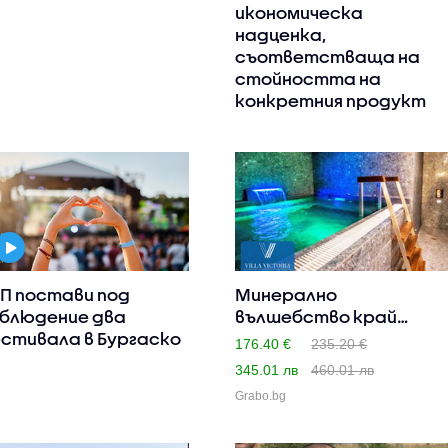
икономическа
надценка,
съответстваща на
стойността на
конкретния продукт
П постави под
Минерално
блюдение два
вълшебство край
стивала в Бургаско
Банско: 4 нощувки ..
176.40 €
235.20 €
345.01 лв
460.01 лв
Grabo.bg