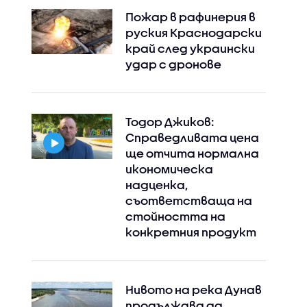
Пожар в рафинерия в
руския Краснодарски
край след украински
удар с дронове
Тодор Джиков:
Справедливата цена
ще отчита нормална
икономическа
надценка,
съответстваща на
стойността на
конкретния продукт
Нивото на река Дунав
продължава да