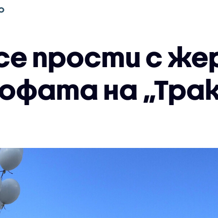
О
 се прости с ж
фата на „Трак