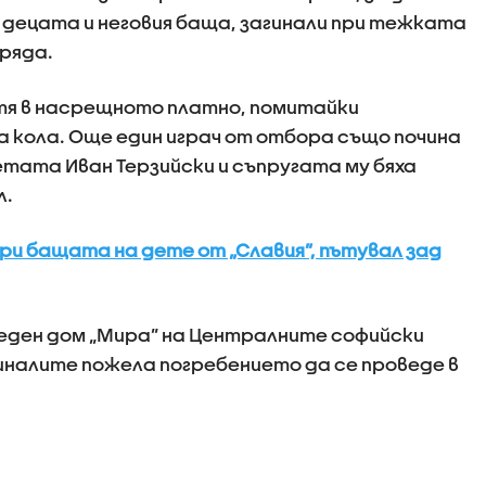
 децата и неговия баща, загинали при тежката
сряда.
тя в насрещното платно, помитайки
а кола. Още един играч от отбора също почина
етата Иван Терзийски и съпругата му бяха
л.
ори бащата на дете от „Славия”, пътувал зад
еден дом „Мира” на Централните софийски
налите пожела погребението да се проведе в