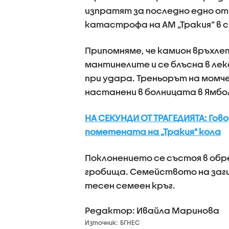
изпратят за последно едно от
катастрофа на АМ „Тракия“ в 
Припомняме, че камион връхле
мантинелите и се блъсна в лек
при удара. Треньорът на момч
настанени в болницата в Ямбо
НА СЕКУНДИ ОТ ТРАГЕДИЯТА: Гов
пометената на „Тракия" кола
Поклонението се състоя в обр
гробища. Семейството на заги
тесен семеен кръг.
Редактор: Ивайла Маринова
Източник:
БГНЕС