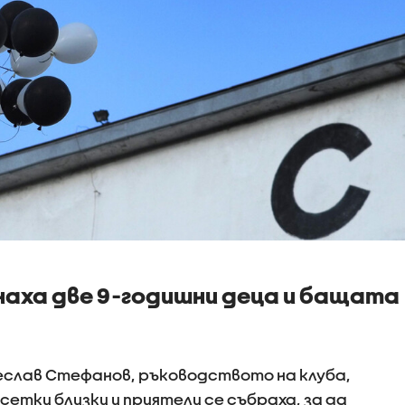
наха две 9-годишни деца и бащата
еслав Стефанов, ръководството на клуба,
сетки близки и приятели се събраха, за да