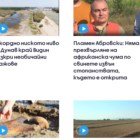
кордно ниското ниво
Пламен Абровски: Няма
 Дунав край Видин
прехвърляне на
зкри необичайни
африканска чума по
ажове
свинете извън
стопанствата,
където е открита