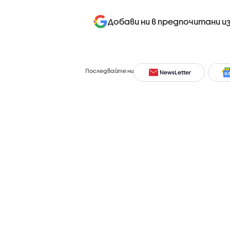
Добави ни в предпочитани и
Последвайте ни
NewsLetter