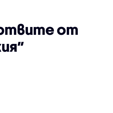
ертвите от
ия”