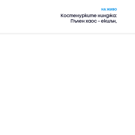
НА ЖИВО
Костенурките нинджа:
Пълен хаос – екшън,
комедия, приключенски