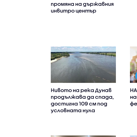
промяна на държавния
инвитро център
Нивото на река Дунав
НА
продължава да спада,
на
достигна 109 см под
фе
условната нула