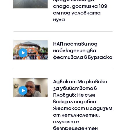
спада, достигна 109
см под условната
нула
НАП постави под
наблюдение два
фестивала в Бургаско
Адвокат Марковски
за убийството в
Пловдив: Не съм
виждал подобна
жестокост и садизъм
от непълнолетни,
случаят е
безпрецедентен