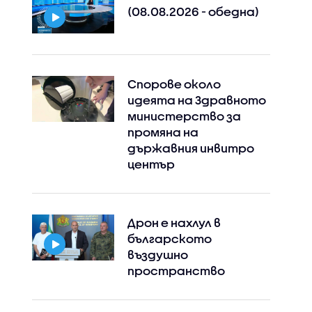
(08.08.2026 - обедна)
Спорове около
идеята на Здравното
Instagram
Facebook
министерство за
промяна на
държавния инвитро
център
Дрон е нахлул в
българското
въздушно
пространство