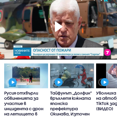
Русия отхвърли
Тайфунът „Долфин”
Уволниха
обвиненията за
връхлетя южната
на автоб
участие в
японска
TikTok за
инцидента с дрон
префектура
(ВИДЕО)
на летището в
Окинава, Източен