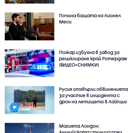
Почина бащата на Лионел
Меси
Пожар избухна в завод за
рециклиране край Ротердам
(ВИДЕО+СНИМКИ)
Русия отхвърли обвиненията
за участие в инцидента с
дрон на летището в Лайпциг
Магията Лондон:
Английската столица през