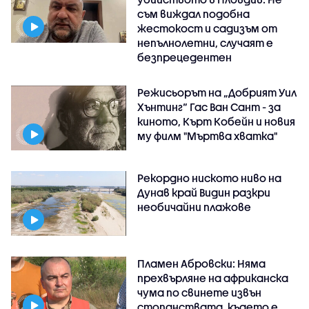
съм виждал подобна
жестокост и садизъм от
непълнолетни, случаят е
безпрецедентен
Режисьорът на „Добрият Уил
Хънтинг“ Гас Ван Сант - за
киното, Кърт Кобейн и новия
му филм "Мъртва хватка"
Рекордно ниското ниво на
Дунав край Видин разкри
необичайни плажове
Пламен Абровски: Няма
прехвърляне на африканска
чума по свинете извън
стопанствата, където е