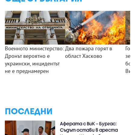
Военното министерство:
Два пожара горят в
Гол
Дронът вероятно е
област Хасково
зем
украински, инцидентът
боб
не е преднамерен
Вис
ПОСЛЕДНИ
Аферата с ВиК – Бургас:
Съдът остави в ареста