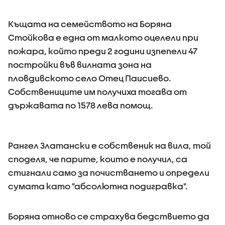
Къщата на семейството на Боряна
Стойкова е една от малкото оцелели при
пожара, който преди 2 години изпепели 47
постройки във вилната зона на
пловдивското село Отец Паисиево.
Собствениците им получиха тогава от
държавата по 1578 лева помощ.
Рангел Златански е собственик на вила, той
споделя, че парите, които е получил, са
стигнали само за почистването и определи
сумата като "абсолютна подигравка".
Боряна отново се страхува бедствието да