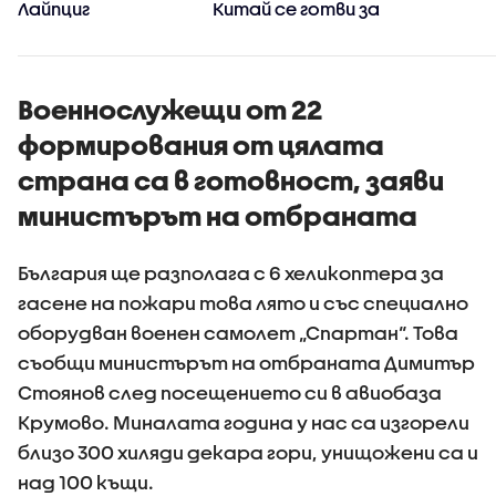
Лайпциг
Китай се готви за
стихията
Военнослужещи от 22
формирования от цялата
страна са в готовност, заяви
министърът на отбраната
България ще разполага с 6 хеликоптера за
гасене на пожари това лято и със специално
оборудван военен самолет „Спартан“. Това
съобщи министърът на отбраната Димитър
Стоянов след посещението си в авиобаза
Крумово. Миналата година у нас са изгорели
близо 300 хиляди декара гори, унищожени са и
над 100 къщи.