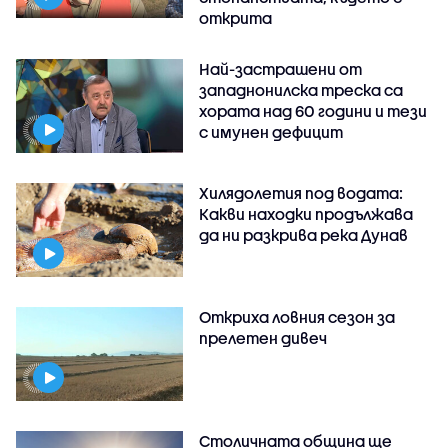
открита
Най-застрашени от
западнонилска треска са
хората над 60 години и тези
с имунен дефицит
Хилядолетия под водата:
Какви находки продължава
да ни разкрива река Дунав
Откриха ловния сезон за
прелетен дивеч
Столичната община ще