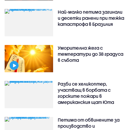
Най-малко петима загинали
и десетки ранени при тежка
катастрофа в Бразилия
Уморителна жега с
температури до 38 градуса
в събота
Разби се хеликоптер,
участващ в борбата с
горските пожари в
американския щат Юта
Петима от обвинените за
производство и