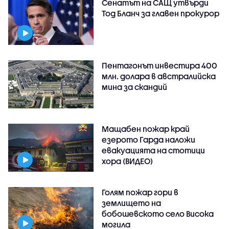
Сенатът на САЩ утвърди
Тод Бланч за главен прокурор
Пентагонът инвестира 400
млн. долара в австралийска
мина за скандий
Мащабен пожар край
езерото Гарда наложи
евакуацията на стотици
хора (ВИДЕО)
Голям пожар гори в
землището на
бобошевското село Висока
могила