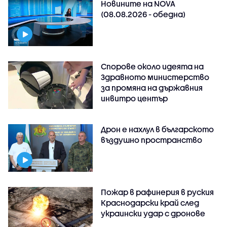
Новините на NOVA
(08.08.2026 - обедна)
Спорове около идеята на
Здравното министерство
за промяна на държавния
инвитро център
Дрон е нахлул в българското
въздушно пространство
Пожар в рафинерия в руския
Краснодарски край след
украински удар с дронове