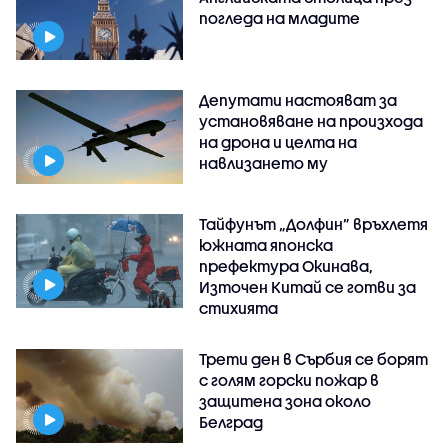
погледа на младите
Депутати настояват за
установяване на произхода
на дрона и целта на
навлизането му
Тайфунът „Долфин” връхлетя
южната японска
префектура Окинава,
Източен Китай се готви за
стихията
Трети ден в Сърбия се борят
с голям горски пожар в
защитена зона около
Белград