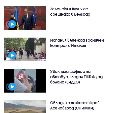
Зеленски и Вучич се
срещнаха в Белград
Испания въвежда граничен
контрол с Италия
Уволниха шофьор на
автобус, гледал TikTok зад
волана (ВИДЕО)
Овладян е пожарът край
Асеновград (СНИМКИ)