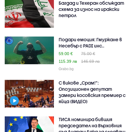
Багдад и Техеран обсъждат
схема за износ на иракски
петрол
Подари емоция: Гмуркане в
Несебър с PADI инс..
59.00 €
75.00 €
115.39 лв
146.69 лв
Grabo.bg
С викове „Срам!“:
Опозиционен депутат
замери косовския премиер с
яйца (ВИДЕО)
ТИСА номинира бившия
председател на Върховния
съд Андраш Бака за следващ