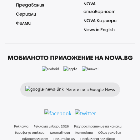
NOVA
Предавания
отговорност
Сериали
NOVA Кариери
Филми
News in English
МОБИЛНОТО ПРИЛОЖЕНИЕ НА NOVA.BG
Четете ни в Google News
Реклама
Реклама избори 2026
Разпространение на канали
Тарифа за откъси
Доставчици
Контакти
Общи условия
Поверителност
Политика ЛД
Правила за ползване