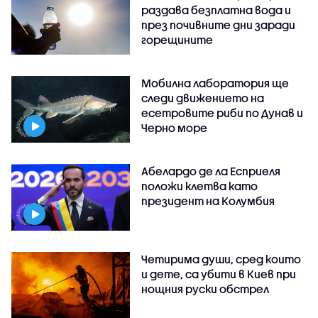
раздава безплатна вода и
през почивните дни заради
горещините
Мобилна лаборатория ще
следи движението на
есетровите риби по Дунав и
Черно море
Абелардо де ла Есприеля
положи клетва като
президент на Колумбия
Четирима души, сред които
и дете, са убити в Киев при
нощния руски обстрел