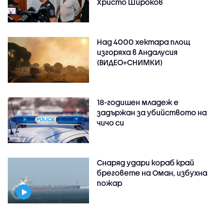
Христо Широков
Над 4000 хектара площ
изгоряха в Андалусия
(ВИДЕО+СНИМКИ)
18-годишен младеж е
задържан за убийството на
чичо си
Снаряд удари кораб край
бреговете на Оман, избухна
пожар