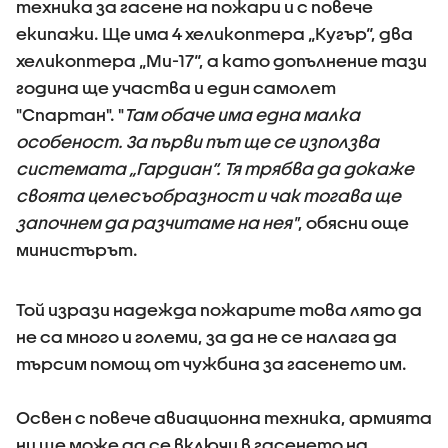
техника за гасене на пожари и с повече
екипажи. Ще има 4 хеликоптера „Кугър“, два
хеликоптера „Ми-17“, а като допълнение тази
година ще участва и един самолет
"Спартан". "
Там обаче има една малка
особеност. За първи път ще се използва
системата „Гардиан“. Тя трябва да докаже
своята целесъобразност и чак тогава ще
започнем да разчитаме на нея"
, обясни още
министърът.
Той изрази надежда пожарите това лято да
не са много и големи, за да не се налага да
търсим помощ от чужбина за гасенето им.
Освен с повече авиационна техника, армията
ни ще може да се включи в гасенето на