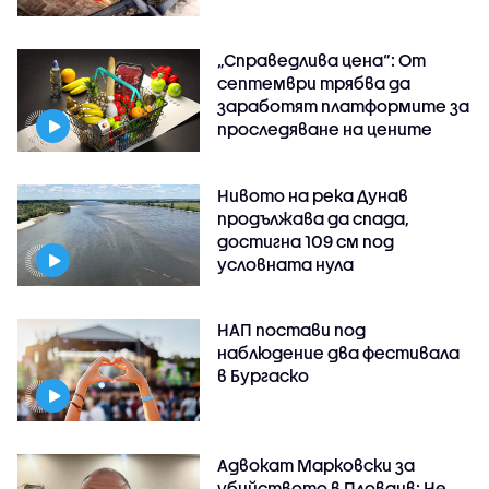
„Справедлива цена“: От
септември трябва да
заработят платформите за
проследяване на цените
Нивото на река Дунав
продължава да спада,
достигна 109 см под
условната нула
НАП постави под
наблюдение два фестивала
в Бургаско
Адвокат Марковски за
убийството в Пловдив: Не