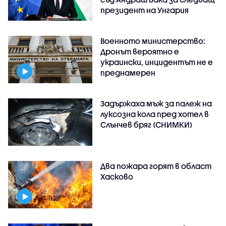
президент на Унгария
Военното министерство:
Дронът вероятно е
украински, инцидентът не е
преднамерен
Задържаха мъж за палеж на
луксозна кола пред хотел в
Слънчев бряг (СНИМКИ)
Два пожара горят в област
Хасково