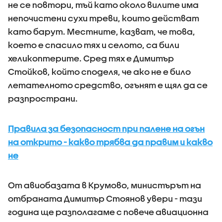
не се повтори, тъй като около вилите има
непочистени сухи треви, които действат
като барут. Местните, казват, че това,
което е спасило тях и селото, са били
хеликоптерите. Сред тях е Димитър
Стойков, който споделя, че ако не е било
летателното средство, огънят е щял да се
разпространи.
Правила за безопасност при палене на огън
на открито - какво трябва да правим и какво
не
От авиобазата в Крумово, министърът на
отбраната Димитър Стоянов увери - тази
година ще разполагаме с повече авиационна