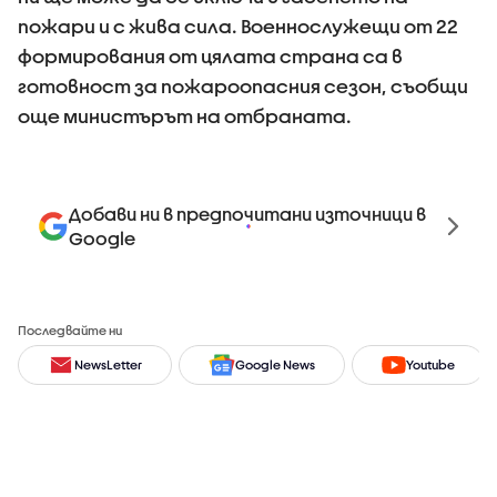
пожари и с жива сила. Военнослужещи от 22
формирования от цялата страна са в
готовност за пожароопасния сезон, съобщи
още министърът на отбраната.
Добави ни в предпочитани източници в
Google
Последвайте ни
NewsLetter
Google News
Youtube