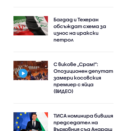
Багдад и Техеран
обсъждат схема за
износ на иракски
петрол
С викове „Срам!“:
Опозиционен депутат
замери косовския
премиер с яйца
(ВИДЕО)
ТИСА номинира бившия
председател на
Върховния съд Андраш