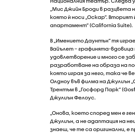
Националния театър. Следва у
„Мис Джийн Броди в разцвета на 
която ѝ носи „Оскар”. Вторият 
апартамент” (California Suite).
В „Имението Даунтън” тя игр
Вайълет – графинята-вдовица н
удовлетворение и много се заб
разработване на образа на по
която играя за него, така че в
Олдноу във филма на Джулиън „О
Трентъм в „Госфорд Парк” (Gosf
Джулиън Фелоус.
„Онова, което според мен е ген
Джулиън, а не адаптация на не
знаеш, че те са оригинални, е