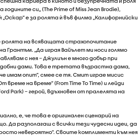
спешна кариера в киното и безупречната ѝ роля
годините си„ (The Prime of Miss Jean Brodie),
ѝ „Оскар” е за ролята ѝ във филма „Калифорнийски
ае ролята на всяващата страхопочитание
а Грантъм. „Да играя Вайълет ми носи голямо
авлявам с нея – Джулиън е много добър при
добни дами. Това е третата възрастна дама,
ече имам опит”, смее се тя. Смит играе мисис
т време на време” (From Time To Time) и лейди
ord Park) – герой, вдъхновен от пралелята на
иално, е, че това е оригинален сценарий на
що. Да разполагаш с всички тези чудесни идеи, да
 просто невероятно”. Своите комплименти към нея