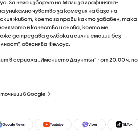
ус. За него изборът на Маги за графинята-
ма уникално чувство за комедия на база на
нския живот, което го прави както забавен, така
-голямото ѝ качество и онова, което ме
може да предава дълбоки и силни емоции без
ност”, обяснява Фелоус.
ит в сериала „Имението Даунтън” - от 20.00 ч. по
зточници в Google
Google News
Youtube
Viber
TikTok