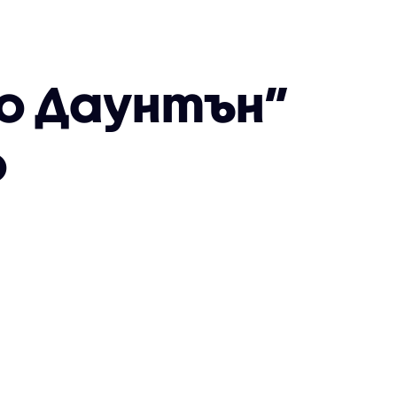
о Даунтън”
о