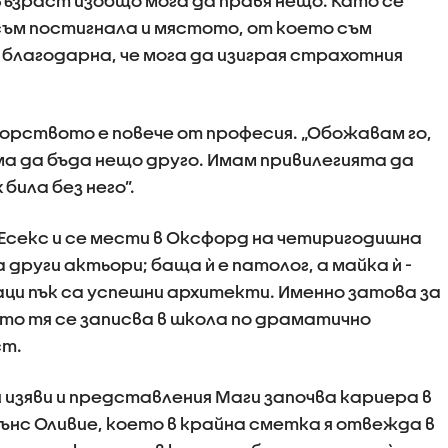
възраст изобщо мога да правя нещо. Като се
 съм постигнала и мястото, от което съм
 благодарна, че мога да изиграя страхотния
рството е повече от професия. „Обожавам го,
ума да бъда нещо друго. Имам привилегията да
била без него”.
 Есекс и се мести в Оксфорд на четиригодишна
други актьори; баща ѝ е патолог, а майка ѝ -
ци пък са успешни архитекти. Именно затова за
то тя се записва в школа по драматично
ст.
изяви и представления Маги започва кариера в
рънс Оливие, което в крайна сметка я отвежда в