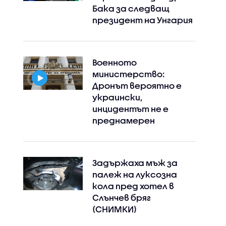
Бака за следващ
президент на Унгария
Военното
министерство:
Дронът вероятно е
украински,
инцидентът не е
преднамерен
Задържаха мъж за
палеж на луксозна
кола пред хотел в
Слънчев бряг
(СНИМКИ)