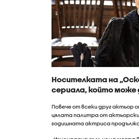
Носителката на „Оска
сериала, който може 
Повече от всеки друг актьор 
цялата палитра от актьорски 
годишната актриса продължав