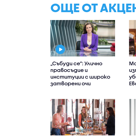
ОЩЕ ОТ АКЦЕ
„Събуди се“: Улично
Ма
правосъдие и
из
институции с широко
уб
затворени очи
Ев