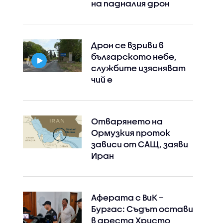
на падналия дрон
Дрон се взриви в
българското небе,
службите изясняват
чий е
Отварянето на
Ормузкия проток
зависи от САЩ, заяви
Иран
Аферата с ВиК –
Бургас: Съдът остави
в ареста Христо