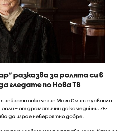
р” разказва за ролята си в
да гледате по Нова ТВ
от нейното поколение Маги Смит е усвоила
роли – от драматични до комедийни. 78-
а да играе невероятно добре.