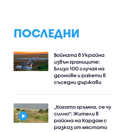
ПОСЛЕДНИ
Войната в Украйна
извън границите:
Близо 100 случая на
дронове и ракети в
съседни държави
„Когато гръмна, се чу
силно“: Жители в
района на Кардам с
разказ от мястото