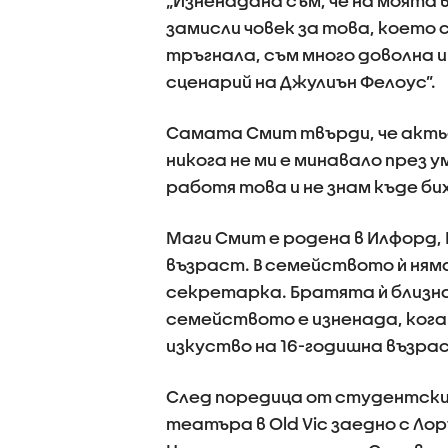
„Изненадана съм, че на моята 
замисли човек за това, което
тръгнала, съм много доволна и
сценарий на Джулиън Фелоус”.
Самата Смит твърди, че актьо
никога не ми е минавало през 
работя това и не знам къде бих 
Маги Смит е родена в Илфорд,
възраст. В семейството ѝ няма 
секретарка. Братята ѝ близна
семейството е изненада, кога
изкуство на 16-годишна възра
След поредица от студентски 
театъра в Old Vic заедно с Ло