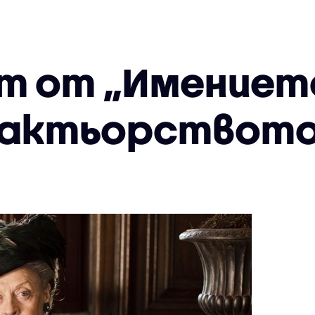
т от „Имениет
 актьорствот