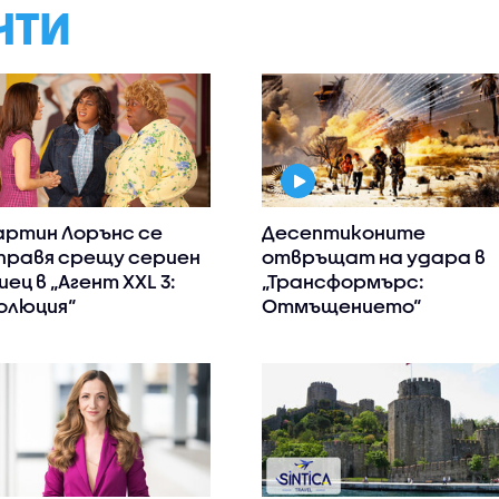
НТИ
ртин Лорънс се
Десептиконите
правя срещу сериен
отвръщат на удара в
иец в „Агент XXL 3:
„Трансформърс:
олюция“
Отмъщението“