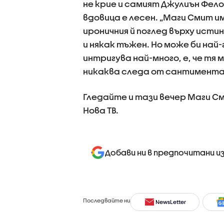
не крие и самият Джулиън Фело
вдовица е лесен. „Маги Смит и
ироничния й поглед върху исти
и някак тъжен. Но може би най
интригува най-много, е, че тя 
никаква следа от сантиментал
Гледайте и тази вечер Маги См
Нова ТВ.
Добави ни в предпочитани и
Последвайте ни
NewsLetter