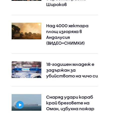
Широков
Над 4000 хектара
площ изгоряха в
Андалусия
(ВИДЕО+СНИМКИ)
18-годишен младеж е
задържан за
убийството на чичо си
Снаряд удари кораб
Instagram
Facebook
край бреговете на
Оман, избухна пожар