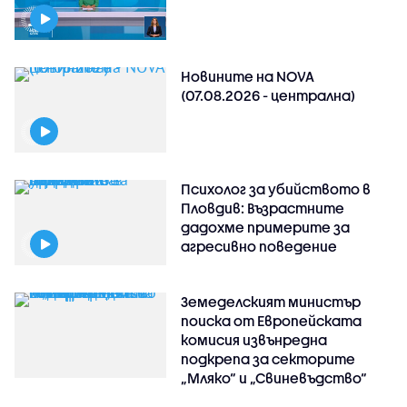
Новините на NOVA
(07.08.2026 - централна)
Психолог за убийството в
Пловдив: Възрастните
дадохме примерите за
агресивно поведение
Земеделският министър
поиска от Европейската
комисия извънредна
подкрепа за секторите
„Мляко“ и „Свиневъдство“