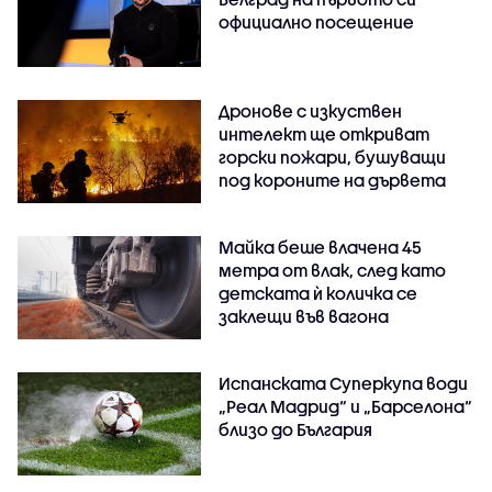
официално посещение
Дронове с изкуствен
интелект ще откриват
горски пожари, бушуващи
под короните на дървета
Майка беше влачена 45
метра от влак, след като
детската ѝ количка се
заклещи във вагона
Испанската Суперкупа води
„Реал Мадрид“ и „Барселона“
близо до България