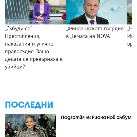
„Събуди се“:
„Финландската гвардия“
„Ни
Престъпления,
в „Темата на NOVA”
Изк
наказания и улично
вра
правосъдие. Защо
децата се превърнаха в
убийци?
ПОСЛЕДНИ
Подготвя ли Риана нов албум