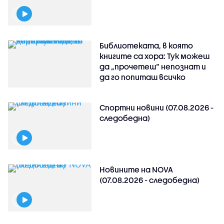
Библиотеката, в която
книгите са хора: Тук можеш
да „прочетеш“ непознат и
да го попиташ всичко
Спортни новини (07.08.2026 -
следобедна)
Новините на NOVA
(07.08.2026 - следобедна)