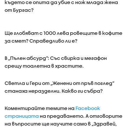
където се опита да убие с нож млада жена
от Бургас?
Ще глобяват с 1000 лева ровещите в кофите
за смет? Справедливо ли е?
В „Пълен абсурд”: Със свирка и мегафон
срещу тоалетна в храстите.
Светла и Гери от „Женени от пръв поглед”
станаха неразделни. Какво ги събра?
Коментирайте темите на
Facebook
страницата
на предаването. А отговорите
на въпросите ще научите само в „Здравей,