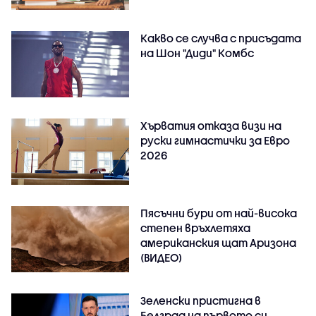
Какво се случва с присъдата
на Шон "Диди" Комбс
Хърватия отказа визи на
руски гимнастички за Евро
2026
Пясъчни бури от най-висока
степен връхлетяха
американския щат Аризона
(ВИДЕО)
Зеленски пристигна в
Белград на първото си