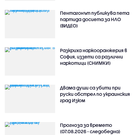
Пентагонът публикува пета
партида досиета за НЛО
(ВИДЕО)
Разкриха наркооранжерия в
София, иззети са различни
наркотици (СНИМКИ)
Двама души са убити при
руски обстрeл по украинския
град Изюм
Прогноза за времето
(07.08.2026 - следобедна)