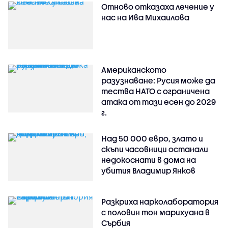
Отново отказаха лечение у
нас на Ива Михаилова
Американското
разузнаване: Русия може да
тества НАТО с ограничена
атака от тази есен до 2029
г.
Над 50 000 евро, злато и
скъпи часовници останали
недокоснати в дома на
убития Владимир Янков
Разкриха нарколаборатория
с половин тон марихуана в
Сърбия