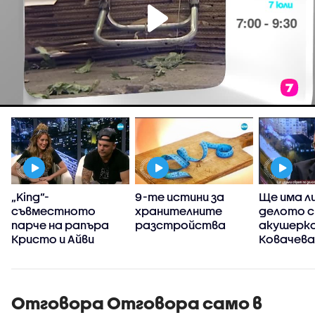
„King”-
9-те истини за
Ще има л
съвместното
хранителните
делото 
парче на рапъра
разстройства
акушерка
Кристо и Айви
Ковачева
Отговора Отговора само в