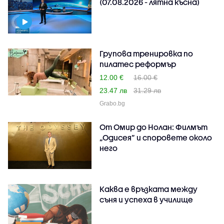
(07.08.2026 - лятна късна)
Групова тренировка по
пилатес реформър
12.00 €
16.00 €
23.47 лв
31.29 лв
Grabo.bg
От Омир до Нолан: Филмът
„Одисея” и споровете около
него
Каква е връзката между
съня и успеха в училище