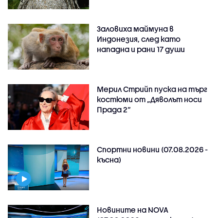
Заловиха маймуна в
Индонезия, след като
нападна и рани 17 души
Мерил Стрийп пуска на търг
костюми от „Дяволът носи
Прада 2“
Спортни новини (07.08.2026 -
късна)
Новините на NOVA