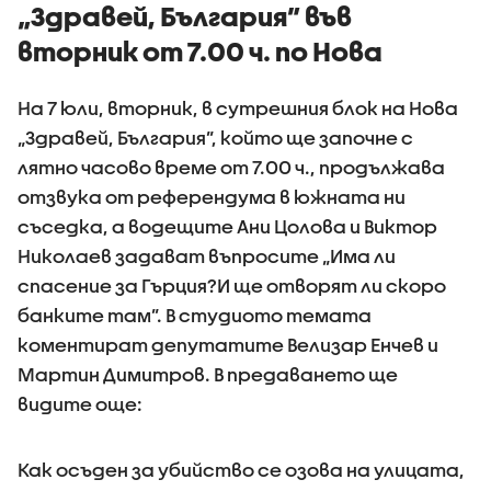
„Здравей, България” във
вторник от 7.00 ч. по Нова
На 7 юли, вторник, в сутрешния блок на Нова
„Здравей, България”, който ще започне с
лятно часово време от 7.00 ч., продължава
отзвука от референдума в южната ни
съседка, а водещите Ани Цолова и Виктор
Николаев задават въпросите „Има ли
спасение за Гърция?И ще отворят ли скоро
банките там”. В студиото темата
коментират депутатите Велизар Енчев и
Мартин Димитров. В предаването ще
видите още:
Как осъден за убийство се озова на улицата,