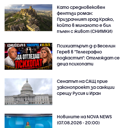
Като средновековен
фентъзи роман:
Призрачният град Крако,
който в миналото е бил
пълен с живот (СНИМКИ)
Психиатърът д-р Веселин
Герев в "Телеграфно
подкастът": Отглеждат се
деца психопати
Сенатът на САЩ прие
законопроект за санкции
срещу Русия и Иран
Новините на NOVA NEWS
(07.08.2026 - 20:00)