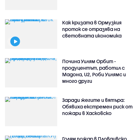
Как кризата в Ормузкия
проток се отразява на
световната икономика
Почина Уилям Орбит -
продуцентът, работил с
Мадона, U2, Роби Уилямс и
много други
Заради жегите и вятъра:
Обявиха екстремен риск от
пожари в Хасковско
Голям пожар в Пловдивско