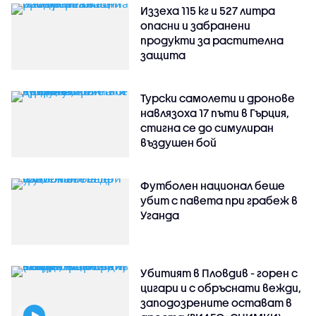
Иззеха 115 кг и 527 литра
опасни и забранени
продукти за растителна
защита
Турски самолети и дронове
навлязоха 17 пъти в Гърция,
стигна се до симулиран
въздушен бой
Футболен национал беше
убит с павета при грабеж в
Уганда
Убитият в Пловдив - горен с
цигари и с обръснати вежди,
заподозрените остават в