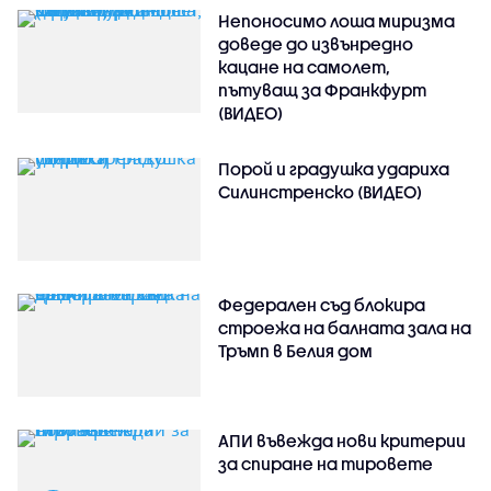
Непоносимо лоша миризма
доведе до извънредно
кацане на самолет,
пътуващ за Франкфурт
(ВИДЕО)
Порой и градушка удариха
Силинстренско (ВИДЕО)
Федерален съд блокира
строежа на балната зала на
Тръмп в Белия дом
АПИ въвежда нови критерии
за спиране на тировете