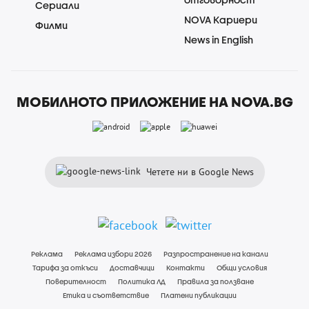
Сериали
NOVA Кариери
Филми
News in English
МОБИЛНОТО ПРИЛОЖЕНИЕ НА NOVA.BG
Четете ни в Google News
Реклама
Реклама избори 2026
Разпространение на канали
Тарифа за откъси
Доставчици
Контакти
Общи условия
Поверителност
Политика ЛД
Правила за ползване
Етика и съответствие
Платени публикации