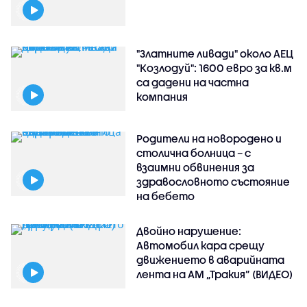
"Златните ливади" около АЕЦ
"Козлодуй": 1600 евро за кв.м
са дадени на частна
компания
Родители на новородено и
столична болница – с
взаимни обвинения за
здравословното състояние
на бебето
Двойно нарушение:
Автомобил кара срещу
движението в аварийната
лента на АМ „Тракия” (ВИДЕО)