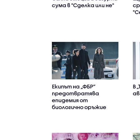
сума в "Сделка или не"
ср
"С
Екипът на „ФБР“
В 
предотвратява
ав
епидемия от
биологично оръжие