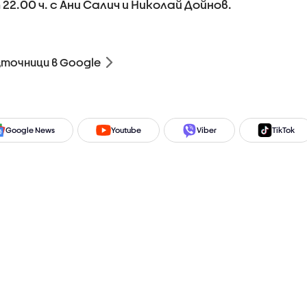
22.00 ч. с Ани Салич и Николай Дойнов.
зточници в Google
Google News
Youtube
Viber
TikTok