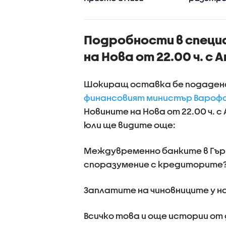
Подробности в специ
на Нова от 22.00 ч. с 
Шокиращ оставка бе подадена
финансовият министър Вароф
Новините на Нова от 22.00 ч. с
юли ще видите още:
Междувременно банките в Гър
споразумение с кредиторите
Заплатите на чиновниците у на
Всичко това и още истории от