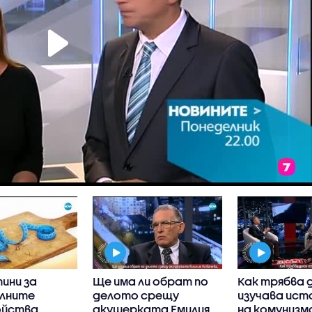
ини за
Ще има ли обрат по
Как трябва 
лните
делото срещу
изучава ис
ойства
акушерката Емилия
на комунизм