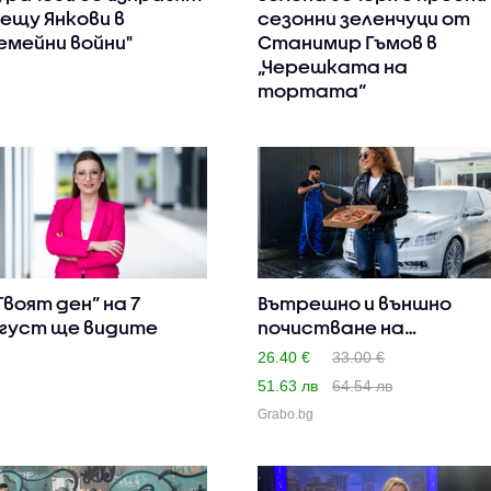
ещу Янкови в
сезонни зеленчуци от
емейни войни"
Станимир Гъмов в
„Черешката на
тортата“
„Твоят ден” на 7
Вътрешно и външно
густ ще видите
почистване на
автомобил, п..
26.40 €
33.00 €
51.63 лв
64.54 лв
Grabo.bg