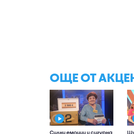
ОЩЕ ОТ АКЦЕ
Силни емоции и сигурна
Щу