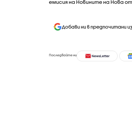
емисия на Новините на Нова от 
Добави ни в предпочитани и
Последвайте ни
NewsLetter