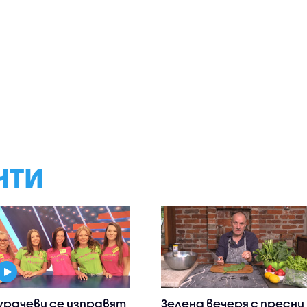
НТИ
рачеви се изправят
Зелена вечеря с пресни