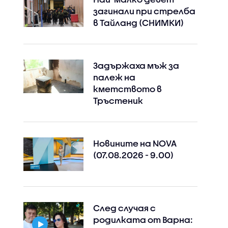
загинали при стрелба
в Тайланд (СНИМКИ)
Задържаха мъж за
палеж на
кметството в
Instagram
Facebook
Тръстеник
Новините на NOVA
(07.08.2026 - 9.00)
След случая с
родилката от Варна: