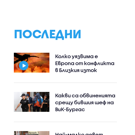
ПОСЛЕДНИ
Колко уязвима е
Европа от конфликта
в Близкия изток
Какви са обвиненията
срещу бившия шеф на
ВиК-Бургас
Най-малко девет