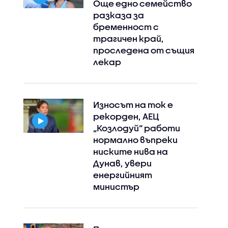
Още едно семейство
разказа за
бременност с
трагичен край,
проследена от същия
лекар
Износът на ток е
рекорден, АЕЦ
„Козлодуй“ работи
нормално въпреки
ниските нива на
Дунав, увери
енергийният
министър