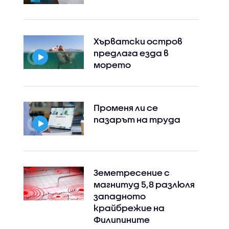
Хърватски остров
предлага езда в
морето
Променя ли се
пазарът на труда
Земетресение с
магнитуд 5,8 разлюля
западното
крайбрежие на
Филипините