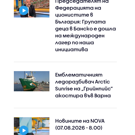
Председателят на
Федерацията на
ционистите в
България: Групата
деца в Банско е дошла
на международен
лагер по наша
инициатива
Емблематичният
ледоразбивач Arctic
Sunrise на „Грийнпийс”
акостира във Варна
Новините на NOVA
(07.08.2026 - 8.00)