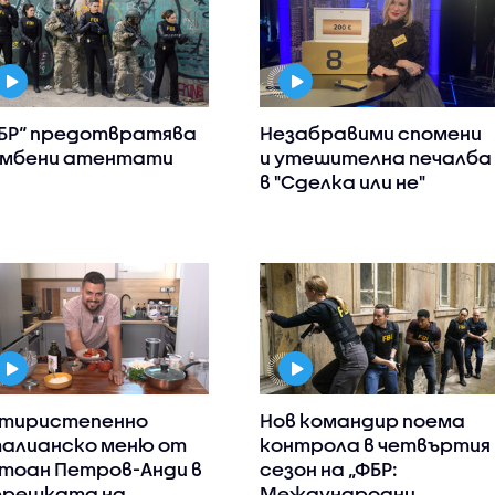
БР“ предотвратява
Незабравими спомени
мбени атентати
и утешителна печалба
в "Сделка или не"
тиристепенно
Нов командир поема
алианско меню от
контрола в четвъртия
тоан Петров-Анди в
сезон на „ФБР:
ерешката на
Международни