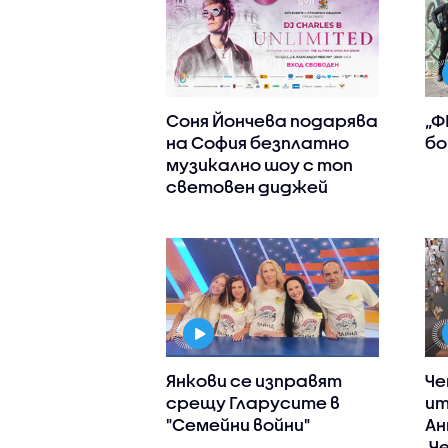
Соня Йончева подарява
„Ф
на София безплатно
бо
музикално шоу с топ
световен диджей
Янкови се изправят
Че
срещу Гларусите в
ит
"Семейни войни"
Ан
„Ч