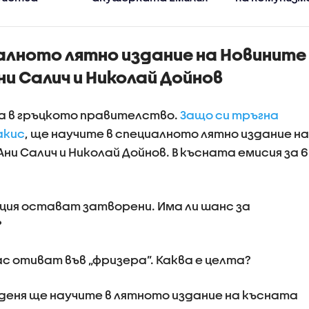
Ковачева?
алното лятно издание на Новините
Ани Салич и Николай Дойнов
 в гръцкото правителство.
Защо си тръгна
акис
, ще научите в специалното лятно издание на
 Ани Салич и Николай Дойнов. В късната емисия за 6
ция остават затворени. Има ли шанс за
?
с отиват във „фризера”. Каква е целта?
 деня ще научите в лятното издание на късната