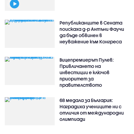
Републиканците в Сената
поискаха д-р Антъни Фаучи
да бъде обвинен в
неуважение към Конгреса
Вицепремиерът Пулев:
Привличането на
инвестиции е ключов
приоритет за
правителството
68 медала за България:
Наградиха учениците ни с
отличия от международни
олимпиади