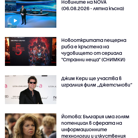
Новините на NOVA
(06.08.2026 - лятна късна)
Новооткритата пещерна
риба е кръстена на
чудовището от сериала
"Странни неща" (СНИМКИ)
Джим Кери ще участва в
игралния филм „Джетсънови“
Йотова: България има голям
потенциал в сферата на
информационните
технологии и изкуствения