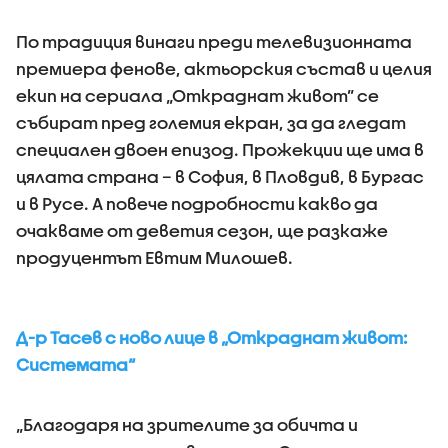
По традиция винаги преди телевизионната
премиера фенове, актьорския състав и целия
екип на сериала „Откраднат живот” се
събират пред големия екран, за да гледат
специален двоен епизод. Прожекции ще има в
цялата страна – в София, в Пловдив, в Бургас
и в Русе. А повече подробности какво да
очакваме от деветия сезон, ще разкаже
продуцентът Евтим Милошев.
Д-р Тасев с ново лице в „Откраднат живот:
Системата“
„Благодаря на зрителите за обичта и