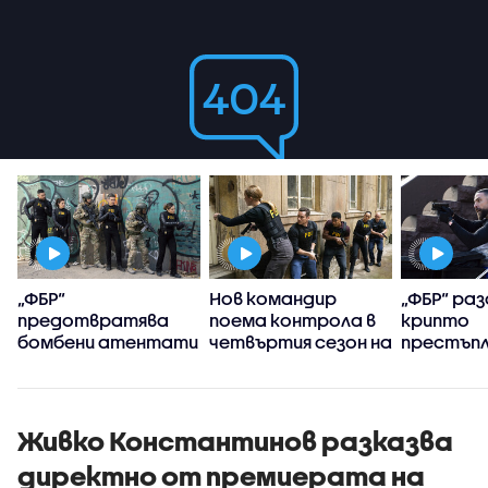
„ФБР“
Нов командир
„ФБР“ ра
предотвратява
поема контрола в
крипто
бомбени атентати
четвъртия сезон на
престъпл
„ФБР:
Международни
разследвания“
Живко Константинов разказва
директно от премиерата на