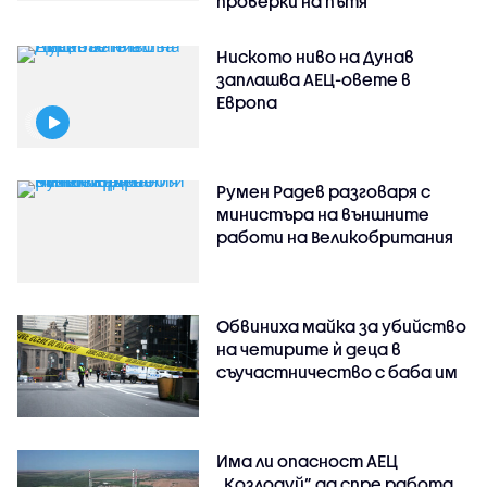
проверки на пътя
Ниското ниво на Дунав
заплашва АЕЦ-овете в
Европа
Румен Радев разговаря с
министъра на външните
работи на Великобритания
Обвиниха майка за убийство
на четирите ѝ деца в
съучастничество с баба им
Има ли опасност АЕЦ
„Козлодуй” да спре работа