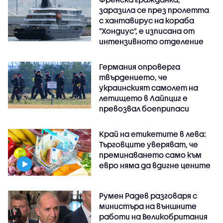
заразила се през пролетта
с хантавирус на кораба
"Хондиус", е изписана от
интензивното отделение
Германия опроверга
твърдението, че
украинският самолет на
летището в Лайпциг е
превозвал боеприпаси
Край на етикетите в лева:
Търговците уверяват, че
преминаването само към
евро няма да вдигне цените
Румен Радев разговаря с
министъра на външните
работи на Великобритания