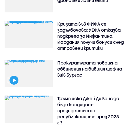
дронове и ловни екипи
Кризата във ФИФА се
задълбочава: УЕФА отказва
подкрепа за Инфантино,
Йордания получи бонуси след
отправени критики
Прокуратурата повдигна
обвинения на бившия шеф на
ВиК-Бургас
Тръмп иска Джей Ди Ванс да
бъде кандидат-
президентът на
републиканците през 2028
г.?