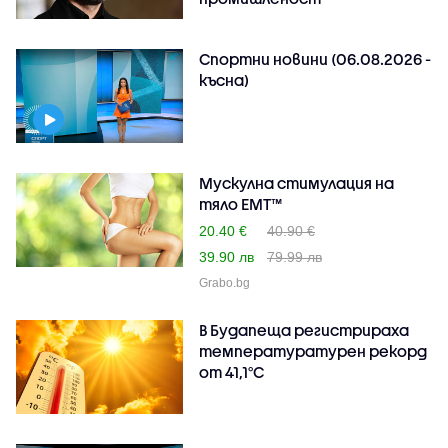
Спортни новини (06.08.2026 -
късна)
Mускулна стимулация на
тяло EMT™
20.40 €
40.90 €
39.90 лв
79.99 лв
Grabo.bg
В Будапеща регистрираха
температуратурен рекорд
от 41,1°C