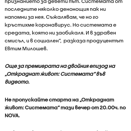
признанието за девети път. Системата от
последните няколко денонощия пак ни
напомни за нея. Съжалявам, че но го
кръстихме коронавирус. Но системата е
средата, която ни заобикаля. И в здравен
смисъл, и в социален”, разказа продуцентът
Евтим Милошев.
Още за премиерата на двойния епизод на
„Откраднат живот: Системата“ във
видеото.
Не пропускайте старта на „Откраднат
живот: Системата“ тази вечер от 20.00ч. по
NOVA.