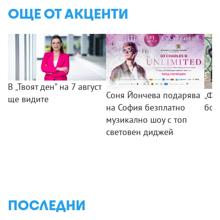
ОЩЕ ОТ АКЦЕНТИ
В „Твоят ден” на 7 август
Соня Йончева подарява
„ФБ
ще видите
на София безплатно
бом
музикално шоу с топ
световен диджей
ПОСЛЕДНИ