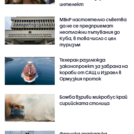
интелект
МВнР настоятелно съветва
да не се предприемат
неотложни пътувания до
Куба, в това число с цел
туризъм
Техеран разглежда
законопроект за забрана на
кораби от САЩ и Израел в
Ормузкия проток
Бомба взриви микробус край
сирийската столица
Френска гражданка,