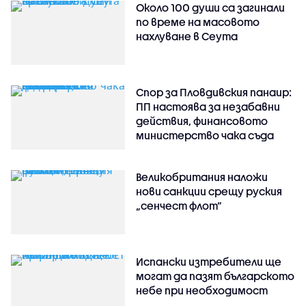
Около 100 души са загинали
по време на масовото
нахлуване в Сеута
Спор за Пловдивския панаир:
ПП настоява за незабавни
действия, финансовото
министерство чака съда
Великобритания наложи
нови санкции срещу руския
„сенчест флот“
Испански изтребители ще
могат да пазят българското
небе при необходимост