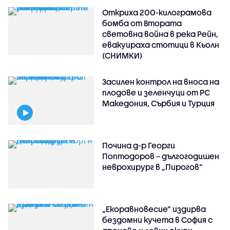
Откриха 200-килограмова
бомба от Втората
световна война в река Рейн,
евакуираха стотици в Кьолн
(СНИМКИ)
Засилен контрол на вноса на
плодове и зеленчуци от РС
Македония, Сърбия и Турция
Почина д-р Георги
Поптодоров – дългогодишен
неврохирург в „Пирогов“
„Екоравновесие“ издирва
бездомни кучета в София с