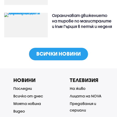
Ограничават движението
на тирове по магистралите
и към Гърция в петък и неделя
ВСИЧКИ НОВИНИ
НОВИНИ
ТЕЛЕВИЗИЯ
Последни
На живо
Всичко от днес
Лицата на NOVA
Моята новина
Предавания и
сериали
Видео