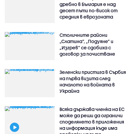
дребно в България е над
десет пъти по-висок от
средния в еврозоната
Столичните райони
„Слатина“, „Подуяне“ и
„Изгрев“ се сдобиха с
договор за почистване
Зеленски пристига в Сърбия
на първа визита след
началото на войната в
Украйна
Всяка държава членка на ЕС
може да реши да ограничи
споделянето в приложения
на информация къде има