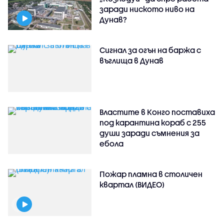
заради ниското ниво на
Дунав?
Сигнал за огън на баржа с
въглища в Дунав
Властите в Конго поставиха
под карантина кораб с 255
души заради съмнения за
ебола
Пожар пламна в столичен
квартал (ВИДЕО)