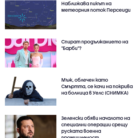
Наближава пикът на
метеорния поток Персеиди
Спират продължанието на
"Барби"?
Мъж, облечен като
Смъртта, се качи на покрива
на болница в Уелс (СНИМКА)
Зеленски обяви началото на
специални операции срещу
руската военна
промишленост