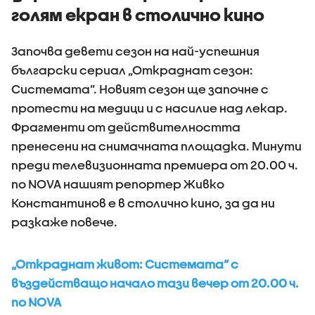
голям екран в столично кино
Започва девети сезон на най-успешния
български сериал „Откраднат сезон:
Системата”. Новият сезон ще започне с
протести на медици и с насилие над лекар.
Фрагменти от действителността
пренесени на снимачната площадка. Минути
преди телевизионната премиера от 20.00 ч.
по NOVA нашият репортер Живко
Константинов е в столично кино, за да ни
разкаже повече.
„Откраднат живот: Системата“ с
въздействащо начало тази вечер от 20.00 ч.
по NOVA