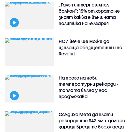
„Галъп интернешънъл
болкан“: 15% от хората не
знаят каква е външната
политика на България
НОИ вече ще може да
изплаща обезщетения и по
Revolut
На прага на нови
температурни рекорди -
топлата вълна у нас
продължава
Осъдиха Meta да плати
рекордните 942 млн. долара
заради вредите върху деца