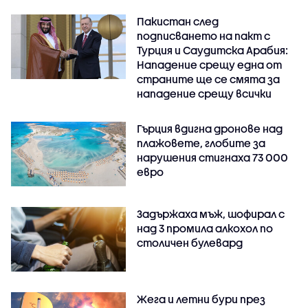
Пакистан след
подписването на пакт с
Турция и Саудитска Арабия:
Нападение срещу една от
страните ще се смята за
нападение срещу всички
Гърция вдигна дронове над
плажовете, глобите за
нарушения стигнаха 73 000
евро
Задържаха мъж, шофирал с
над 3 промила алкохол по
столичен булевард
Жега и летни бури през