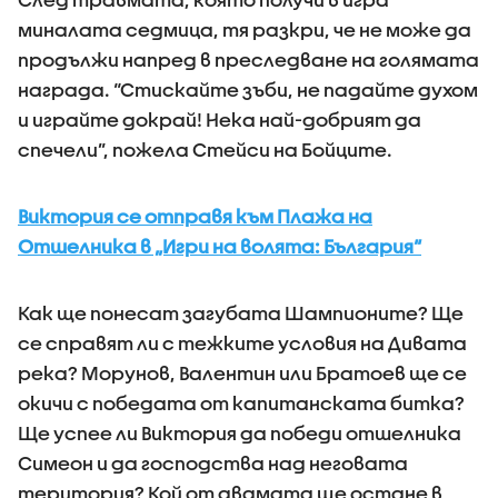
миналата седмица, тя разкри, че не може да
продължи напред в преследване на голямата
награда. “Стискайте зъби, не падайте духом
и играйте докрай! Нека най-добрият да
спечели”, пожела Стейси на Бойците.
Виктория се отправя към Плажа на
Отшелника в „Игри на волята: България“
Как ще понесат загубата Шампионите? Ще
се справят ли с тежките условия на Дивата
река? Морунов, Валентин или Братоев ще се
окичи с победата от капитанската битка?
Ще успее ли Виктория да победи отшелника
Симеон и да господства над неговата
територия? Кой от двамата ще остане в