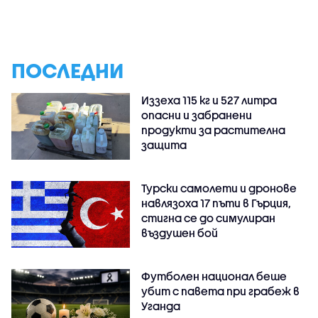
ПОСЛЕДНИ
Иззеха 115 кг и 527 литра
опасни и забранени
продукти за растителна
защита
Турски самолети и дронове
навлязоха 17 пъти в Гърция,
стигна се до симулиран
въздушен бой
Футболен национал беше
убит с павета при грабеж в
Уганда