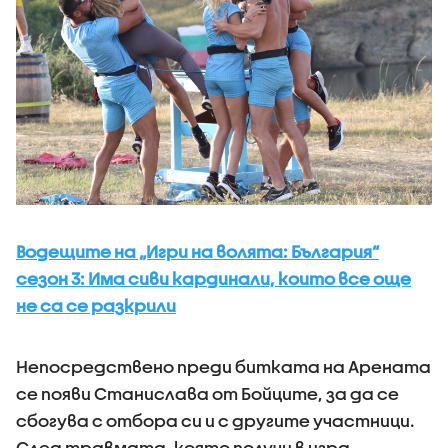
Водещите на „Игри на волята: България“
сезон 3: Има сиви кардинали, които все още
не са се разкрили
Непосредствено преди битката на Арената
се появи Станислава от Бойците, за да се
сбогува с отбора си и с другите участници.
След травмата, която получи в игра