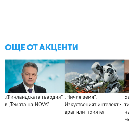
ОЩЕ ОТ АКЦЕНТИ
„Финландската гвардия“
„Ничия земя“:
Без
в „Темата на NOVA”
Изкуственият интелект -
тий
враг или приятел
на 
мом