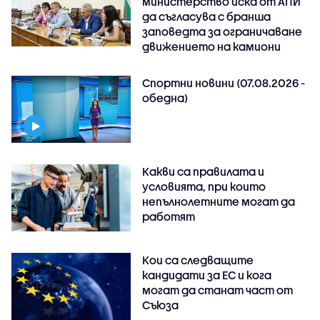
министерство иска от АПИ
да съгласува с бранша
заповедта за ограничаване
движението на камиони
Спортни новини (07.08.2026 -
обедна)
Какви са правилата и
условията, при които
непълнолетните могат да
работят
Кои са следващите
кандидати за ЕС и кога
могат да станат част от
Съюза