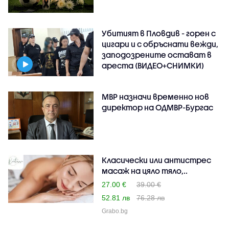
Убитият в Пловдив - горен с
цигари и с обръснати вежди,
заподозрените остават в
ареста (ВИДЕО+СНИМКИ)
МВР назначи временно нов
директор на ОДМВР-Бургас
Класически или антистрес
масаж на цяло тяло,..
27.00 €
39.00 €
52.81 лв
76.28 лв
Grabo.bg