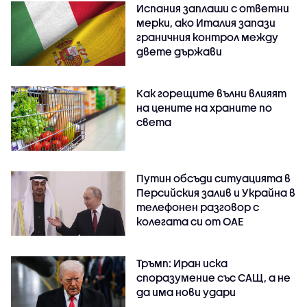
Испания заплаши с ответни
мерки, ако Италия запази
граничния контрол между
двете държави
Как горещите вълни влияят
на цените на храните по
света
Путин обсъди ситуацията в
Персийския залив и Украйна в
телефонен разговор с
колегата си от ОАЕ
Тръмп: Иран иска
споразумение със САЩ, а не
да има нови удари