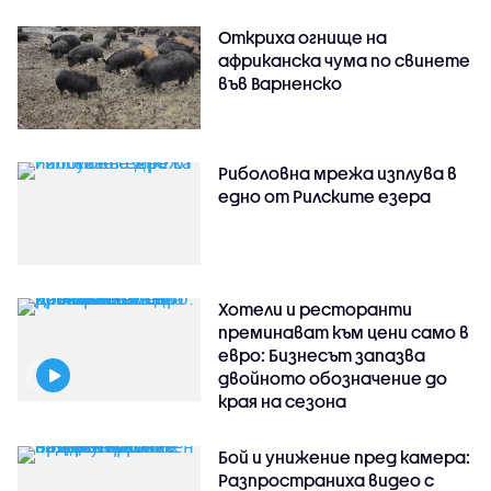
Откриха огнище на
африканска чума по свинете
във Варненско
Риболовна мрежа изплува в
едно от Рилските езера
Хотели и ресторанти
преминават към цени само в
евро: Бизнесът запазва
двойното обозначение до
края на сезона
Бой и унижение пред камера:
Разпространиха видео с