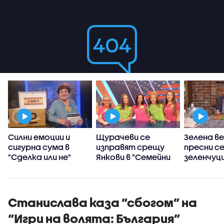
Силни емоции и
Щурачеви се
Зелена ве
сигурна сума в
изправят срещу
пресни с
"Сделка или не"
Янкови в "Семейни
зеленчуц
войни"
Станимир
„Черешка
тортат
Станислава каза “сбогом” на
“Игри на волята: България”