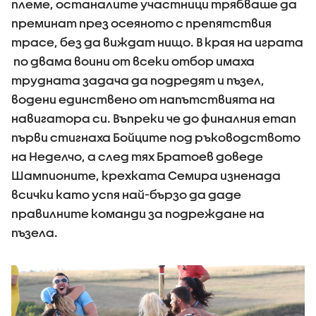
племе, останалите участници трябваше да
преминат през осеяното с препятствия
трасе, без да виждат нищо. В края на играта
по двама воини от всеки отбор имаха
трудната задача да подредят и пъзел,
водени единствено от напътствията на
навигатора си. Въпреки че до финалния етап
първи стигнаха Бойците под ръководството
на Неделчо, а след тях Братоев доведе
Шампионите, крехката Семира изненада
всички като успя най-бързо да даде
правилните команди за подреждане на
пъзела.