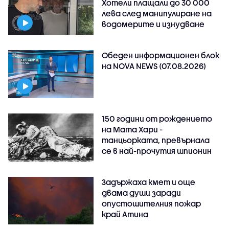
Хотели плащали до 30 000
лева след манипулиране на
водомерите и изнудване
Обеден информационен блок
на NOVA NEWS (07.08.2026)
150 години от рождението
на Мата Хари -
танцьорката, превърнала
се в най-прочутия шпионин
Задържаха кмет и още
двама души заради
опустошителния пожар
край Атина