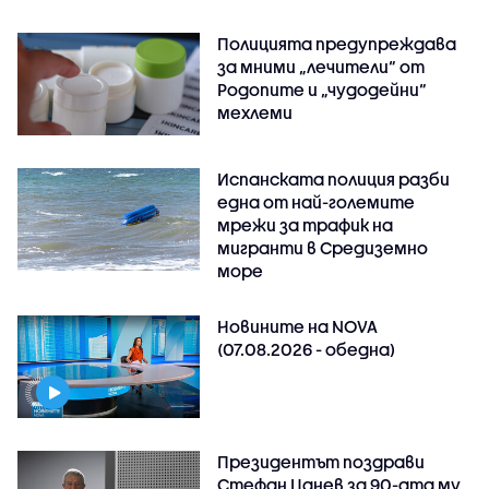
Полицията предупреждава
за мними „лечители“ от
Родопите и „чудодейни“
мехлеми
Испанската полиция разби
една от най-големите
мрежи за трафик на
мигранти в Средиземно
море
Новините на NOVA
(07.08.2026 - обедна)
Президентът поздрави
Стефан Цанев за 90-ата му