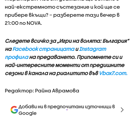
най-екстремното състезание и кой ще се
прибере вкъщи? – разберете тази вечер в
21:00 по NOVA.
Следете всичко за „Игри на волята: България“
на
Facebook страницата
и
Instagram
профила
на предаването.
Припомнете си и
най-интересните моменти от предишните
сезони в канала на риалитито във
Vbox7.com.
Редактор: Райна Аврамова
Добави ни в предпочитани източници в
Google