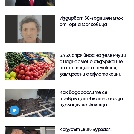
Издирват 58-годишен мъж
от Горна Оряховица
БАБХ спря внос на зеленчуци
с наднормено съдържание
на пестициди и смокини,
замърсени с афлатоксини
Как водораслите се
превръщат в материал за
изолация на жилища
Казусът „ВиК-Бургас“: