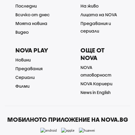
Последни
На живо
Всичко от днес
Лицата на NOVA
Моята новина
Предавания и
сериали
Видео
NOVA PLAY
ОЩЕ ОТ
NOVA
Новини
NOVA
Предавания
отговорност
Сериали
NOVA Кариери
Филми
News in English
МОБИЛНОТО ПРИЛОЖЕНИЕ НА NOVA.BG