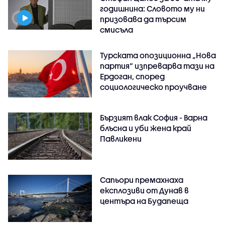
годишнина: Словото му ни
призовава да търсим
смисъла
Турската опозиционна „Нова
партия“ изпреварва тази на
Ердоган, според
социологическо проучване
Бързият влак София - Варна
блъсна и уби жена край
Павликени
Сапьори премахнаха
експлозиви от Дунав в
центъра на Будапеща