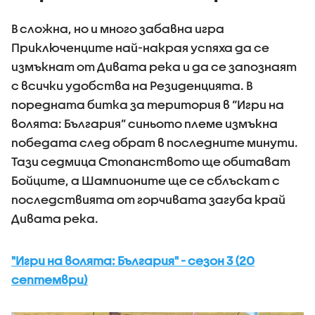
В сложна, но и много забавна игра
Приключенците най-накрая успяха да се
измъкнат от Дивата река и да се запознаят
с всички удобства на Резиденцията. В
поредната битка за територия в “Игри на
волята: България” синьото племе измъкна
победата след обрат в последните минути.
Тази седмица Стопанството ще обитават
Бойците, а Шампионите ще се сблъскат с
последствията от горчивата загуба край
Дивата река.
"Игри на волята: България" - сезон 3 (20
септември)