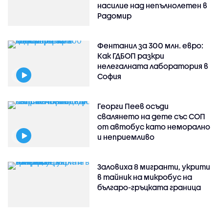
насилие над непълнолетен в
Радомир
Фентанил за 300 млн. евро:
Как ГДБОП разкри
нелегалната лаборатория в
София
Георги Пеев осъди
свалянето на дете със СОП
от автобус като неморално
и неприемливо
Заловиха 8 мигранти, укрити
в тайник на микробус на
българо-гръцката граница