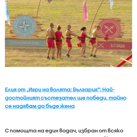
Елия от „Игри на волята: България“: Най-
достойният състезател ще победи, тайно
се надявам да бъде жена
С помощта на един водач, избран от всяко