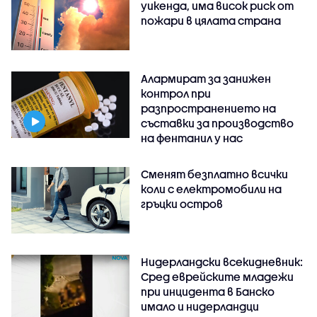
уикенда, има висок риск от
пожари в цялата страна
Алармират за занижен
контрол при
разпространението на
съставки за производство
на фентанил у нас
Сменят безплатно всички
коли с електромобили на
гръцки остров
Нидерландски всекидневник:
Сред еврейските младежи
при инцидента в Банско
имало и нидерландци